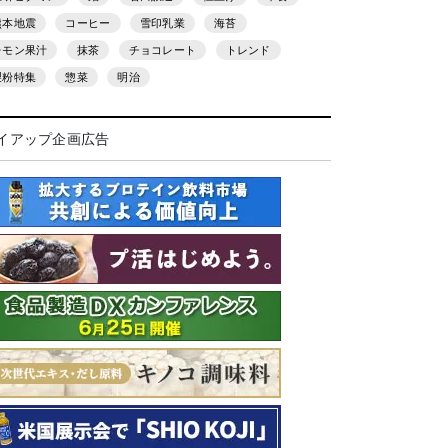
熊本地震
コーヒー
雪印乳業
海苔
レモン果汁
抹茶
チョコレート
トレンド
製粉特集
惣菜
明治
イアップ企画広告