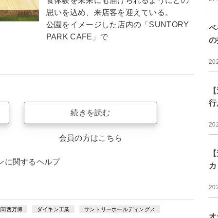
食体験を未来にも届けられるようにとの
思いを込め、来店客を迎えている。
公園をイメージした店内の「SUNTORY
ベ
PARK CAFE」で
の
20
【
行
続きを読む
20
会員の方はこちら
【
ンに関するヘルプ
カ
20
・関西万博
ダイキン工業
サントリーホールディングス
オ