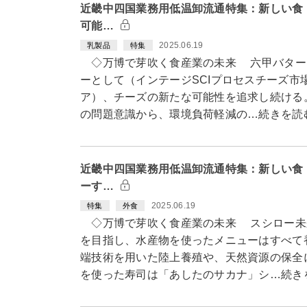
近畿中四国業務用低温卸流通特集：新しい食
可能…
2025.06.19
乳製品
特集
◇万博で芽吹く食産業の未来 六甲バター
ーとして（インテージSCIプロセスチーズ市場
ア）、チーズの新たな可能性を追求し続ける
の問題意識から、環境負荷軽減の…続きを読
近畿中四国業務用低温卸流通特集：新しい食
ーす…
2025.06.19
特集
外食
◇万博で芽吹く食産業の未来 スシロー未
を目指し、水産物を使ったメニューはすべて
端技術を用いた陸上養殖や、天然資源の保全
を使った寿司は「あしたのサカナ」シ…続き