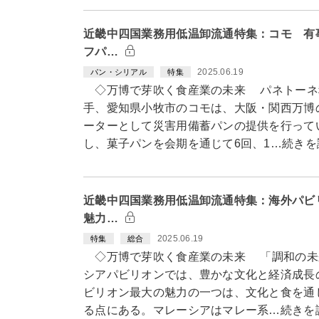
近畿中四国業務用低温卸流通特集：コモ 有
フパ…
2025.06.19
パン・シリアル
特集
◇万博で芽吹く食産業の未来 パネトーネ
手、愛知県小牧市のコモは、大阪・関西万博
ーターとして災害用備蓄パンの提供を行って
し、菓子パンを会期を通じて6回、1…続きを
近畿中四国業務用低温卸流通特集：海外パビ
魅力…
2025.06.19
特集
総合
◇万博で芽吹く食産業の未来 「調和の未
シアパビリオンでは、豊かな文化と経済成長
ビリオン最大の魅力の一つは、文化と食を通
る点にある。マレーシアはマレー系…続きを