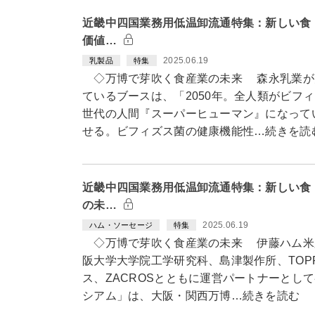
近畿中四国業務用低温卸流通特集：新しい食
価値…
2025.06.19
乳製品
特集
◇万博で芽吹く食産業の未来 森永乳業が
ているブースは、「2050年。全人類がビフ
世代の人間『スーパーヒューマン』になって
せる。ビフィズス菌の健康機能性…続きを読
近畿中四国業務用低温卸流通特集：新しい食
の未…
2025.06.19
ハム・ソーセージ
特集
◇万博で芽吹く食産業の未来 伊藤ハム米
阪大学大学院工学研究科、島津製作所、TOP
ス、ZACROSとともに運営パートナーとし
シアム」は、大阪・関西万博…続きを読む