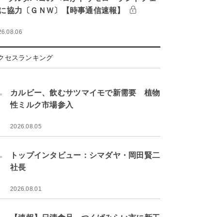
に協力〔ＧＮＷ〕【時事通信速報】
26.08.06
クセスランキング
.
カルビー、飲むサツマイモで新需要 植物
性ミルク市場参入
2026.08.05
.
トップインタビュー：シマダヤ・岡田賢二
社長
2026.08.01
.