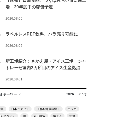
【速報】日清食品、つくばみらい市に新工
場 29年度中の稼働予定
2026.08.05
.
ラベルレスPET飲料、バラ売り可能に
2026.08.05
.
新工場紹介：さかえ屋・アイス工場 シャ
トレーゼ国内3カ所目のアイス生産拠点
2026.08.01
目キーワード
2026.08.07付
特集
日本アクセス
〔熊本地震影響〕
コラボ
理研ビタミン
麺
岩田醸造
値上げ
中食