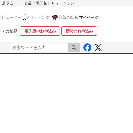
展示会
食品市場開拓ソリューション
面ビューアー
クリッピング
最新の紙面
マイページ
ルマガ登録
電子版のお申込み
新聞のお申込み
検索