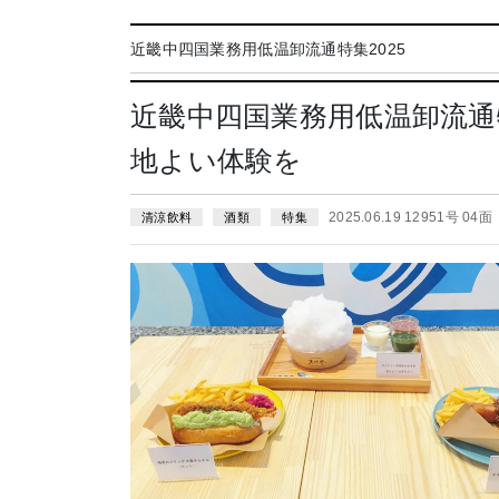
近畿中四国業務用低温卸流通特集2025
近畿中四国業務用低温卸流通
地よい体験を
2025.06.19 12951号 04面
清涼飲料
酒類
特集