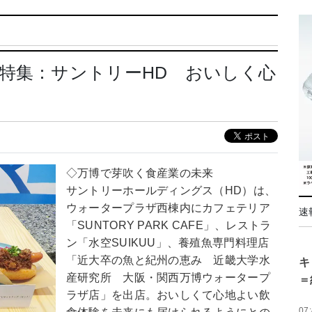
特集：サントリーHD おいしく心
◇万博で芽吹く食産業の未来
サントリーホールディングス（HD）は、
ウォータープラザ西棟内にカフェテリア
速
「SUNTORY PARK CAFE」、レストラ
ン「水空SUIKUU」、養殖魚専門料理店
「近大卒の魚と紀州の恵み 近畿大学水
キ
産研究所 大阪・関西万博ウォータープ
＝
ラザ店」を出店。おいしくて心地よい飲
07