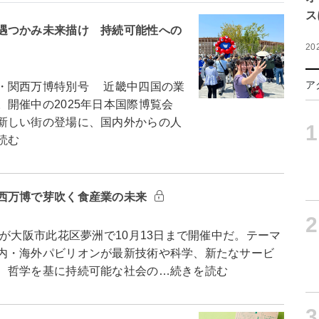
ス
遇つかみ未来描け 持続可能性への
20
ア
・関西万博特別号 近畿中四国の業
開催中の2025年日本国際博覧会
新しい街の登場に、国内外からの人
1
読む
西万博で芽吹く食産業の未来
2
が大阪市此花区夢洲で10月13日まで開催中だ。テーマ
内・海外パビリオンが最新技術や科学、新たなサービ
、哲学を基に持続可能な社会の…続きを読む
3