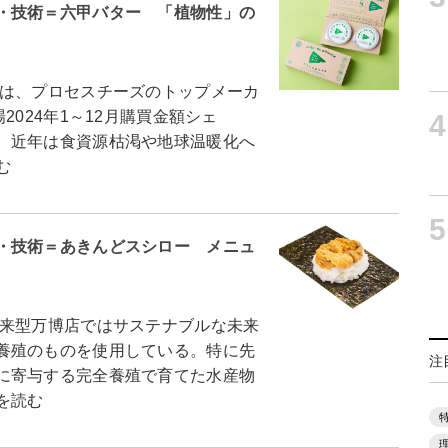
・技術＝六甲バター 「植物性」の
は、プロセスチーズのトップメーカ
2024年1～12月購買金額シェ
4
。近年は食資源枯渇や地球温暖化へ
む
5
・技術＝あきんどスシロー メニュ
来型万博店ではサステナブルな未来
養殖のものを使用している。特に先
注
に寄与する完全養殖で育てた水産物
を読む