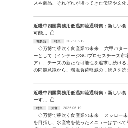
スや商品、それぞれが培ってきた伝統や文化
近畿中四国業務用低温卸流通特集：新しい食
可能…
2025.06.19
乳製品
特集
◇万博で芽吹く食産業の未来 六甲バター
ーとして（インテージSCIプロセスチーズ市場
ア）、チーズの新たな可能性を追求し続ける
の問題意識から、環境負荷軽減の…続きを読
近畿中四国業務用低温卸流通特集：新しい食
ーす…
2025.06.19
特集
外食
◇万博で芽吹く食産業の未来 スシロー未
を目指し、水産物を使ったメニューはすべて