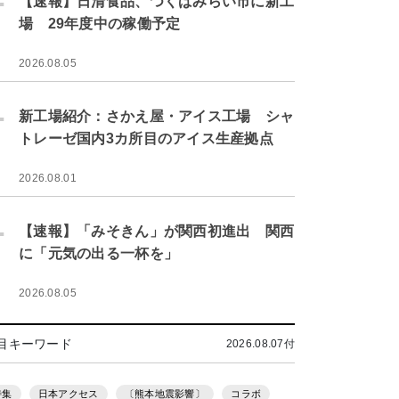
【速報】日清食品、つくばみらい市に新工
場 29年度中の稼働予定
2026.08.05
.
新工場紹介：さかえ屋・アイス工場 シャ
トレーゼ国内3カ所目のアイス生産拠点
2026.08.01
.
【速報】「みそきん」が関西初進出 関西
に「元気の出る一杯を」
2026.08.05
目キーワード
2026.08.07付
特集
日本アクセス
〔熊本地震影響〕
コラボ