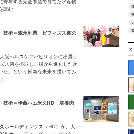
に寄与する完全養殖で育てた水産物
を読む
・技術＝森永乳業 ビフィズス菌の
タ
大阪ヘルスケアパビリオンに出展し
ィズス菌を摂取し、腸から進化した次
いた」という斬新な未来を描いてみ
む
・技術＝伊藤ハム米久HD 培養肉
久ホールディングス（HD）が、大