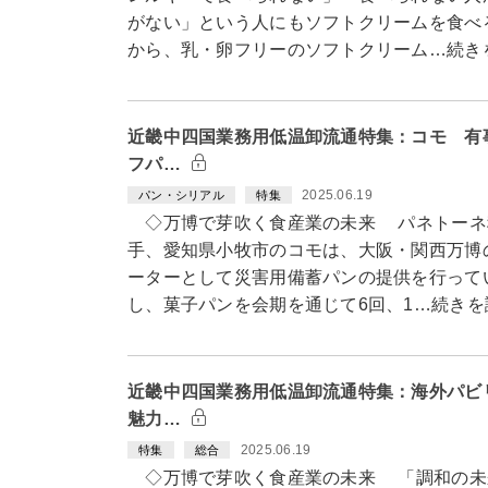
がない」という人にもソフトクリームを食べ
から、乳・卵フリーのソフトクリーム…続き
近畿中四国業務用低温卸流通特集：コモ 有
フパ…
2025.06.19
パン・シリアル
特集
◇万博で芽吹く食産業の未来 パネトーネ
手、愛知県小牧市のコモは、大阪・関西万博
ーターとして災害用備蓄パンの提供を行って
し、菓子パンを会期を通じて6回、1…続きを
近畿中四国業務用低温卸流通特集：海外パビ
魅力…
2025.06.19
特集
総合
◇万博で芽吹く食産業の未来 「調和の未