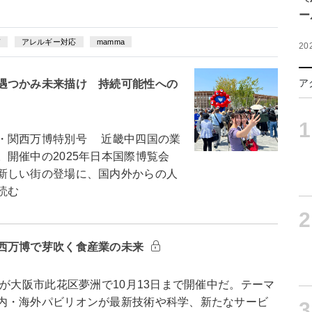
ー
質
アレルギー対応
mamma
20
ア
遇つかみ未来描け 持続可能性への
1
・関西万博特別号 近畿中四国の業
開催中の2025年日本国際博覧会
新しい街の登場に、国内外からの人
読む
2
西万博で芽吹く食産業の未来
が大阪市此花区夢洲で10月13日まで開催中だ。テーマ
内・海外パビリオンが最新技術や科学、新たなサービ
3