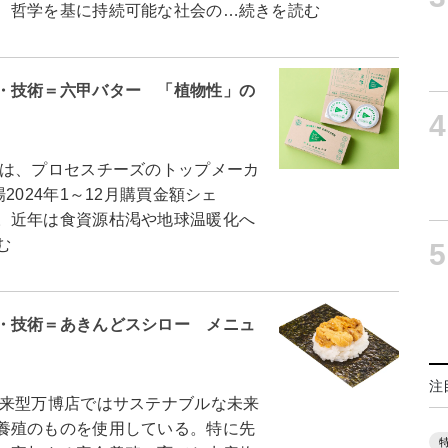
、哲学を基に持続可能な社会の…続きを読む
・技術＝六甲バター 「植物性」の
4
は、プロセスチーズのトップメーカ
2024年1～12月購買金額シェ
。近年は食資源枯渇や地球温暖化へ
む
5
・技術＝あきんどスシロー メニュ
注
来型万博店ではサステナブルな未来
養殖のものを使用している。特に先