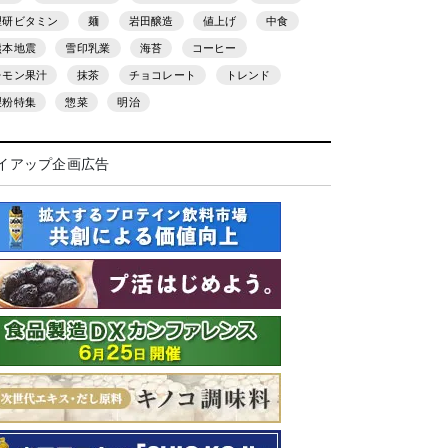
理研ビタミン
麺
岩田醸造
値上げ
中食
熊本地震
雪印乳業
海苔
コーヒー
レモン果汁
抹茶
チョコレート
トレンド
製粉特集
惣菜
明治
イアップ企画広告