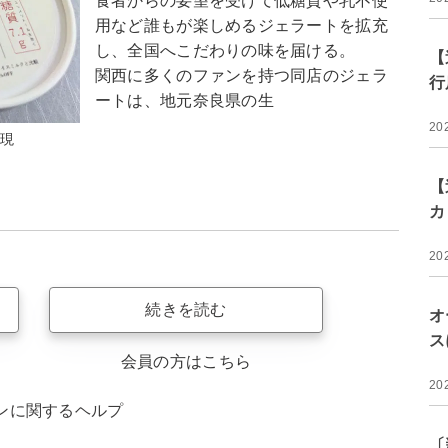
食者からの要望を受けて低糖質や乳不使
用など誰もが楽しめるジェラートを拡充
し、全国へこだわりの味を届ける。
【
関西に多くのファンを持つ同店のジェラ
行
ートは、地元奈良県の生
20
実現
【
カ
20
続きを読む
オ
ス
会員の方はこちら
20
ンに関するヘルプ
〔