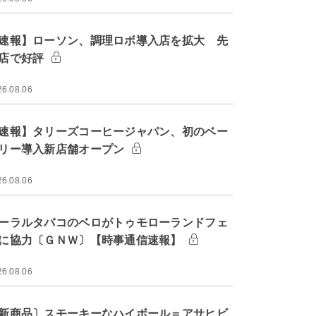
速報】ローソン、調理ロボ導入店を拡大 先
店で好評
26.08.06
速報】タリーズコーヒージャパン、初のベー
リー導入新店舗オープン
26.08.06
ーラルタバコのベロがトゥモローランドフェ
に協力〔ＧＮＷ〕【時事通信速報】
26.08.06
新商品〕スモーキーなハイボール＝アサヒビ