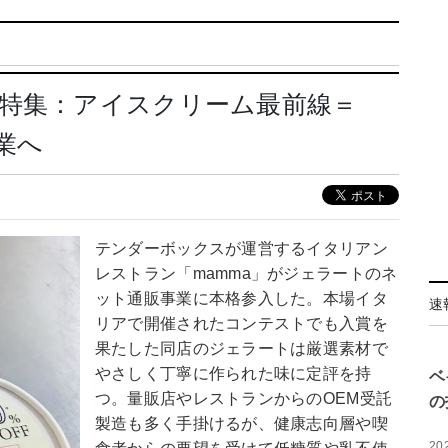
通特集：アイスクリーム最前線＝
業へ
テンダーボックスが運営するイタリアン
レストラン「mamma」がジェラートのネ
ット通販事業に本格参入した。本場イタ
速
リアで開催されたコンテストでも入賞を
果たした同店のジェラートは厳選素材で
やさしく丁寧に作られた味に定評を持
ベ
つ。量販店やレストランからのOEM受託
の
製造も多く手掛けるが、健康志向層や喫
20