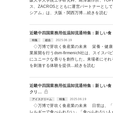
阪大学大学院工学研究科、島津製作所、TOP
ス、ZACROSとともに運営パートナーとし
シアム」は、大阪・関西万博…続きを読む
近畿中四国業務用低温卸流通特集：新しい食・技術
2025.06.19
特集
総合
◇万博で芽吹く食産業の未来 栄養・健康
業展開を行うdsm-firmenich社は、スイ
にユニークな香りを創作した。来場者にそれ
を刺激する体験を提供…続きを読む
近畿中四国業務用低温卸流通特集：新しい食
クリ…
2025.06.19
アイスクリーム
特集
◇万博で芽吹く食産業の未来 日世は、「
レルギーで食べられない」「食べられない人