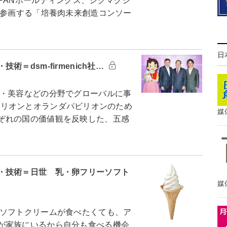
PANホールディングス、シグマクシ
て参画する「培養肉未来創造コンソー
日
＝dsm-firmenich社…
・美容などの分野でグローバルに事
スパビリオンとオランダパビリオンのため
媒
ぞれの国の価値観を反映した、五感
・技術＝日世 乳・卵フリーソフト
媒
ソフトクリームが食べたくても、ア
が家族にいるから自分も食べる機会