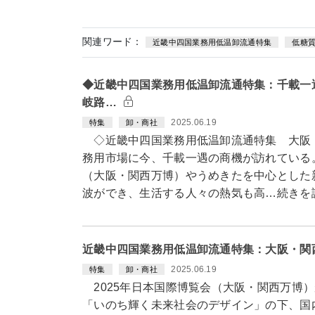
関連ワード：
近畿中四国業務用低温卸流通特集
低糖
◆近畿中四国業務用低温卸流通特集：千載一
岐路…
2025.06.19
特集
卸・商社
◇近畿中四国業務用低温卸流通特集 大阪
務用市場に今、千載一遇の商機が訪れている。
（大阪・関西万博）やうめきたを中心とした
波ができ、生活する人々の熱気も高…続きを
近畿中四国業務用低温卸流通特集：大阪・関
2025.06.19
特集
卸・商社
2025年日本国際博覧会（大阪・関西万博）
「いのち輝く未来社会のデザイン」の下、国