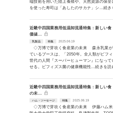
端技術を用いた陸上養殖や、天然資源の保全
を使った寿司は「あしたのサカナ」シ…続き
近畿中四国業務用低温卸流通特集：新しい食
価値…
2025.06.19
乳製品
特集
◇万博で芽吹く食産業の未来 森永乳業が
ているブースは、「2050年。全人類がビフ
世代の人間『スーパーヒューマン』になって
せる。ビフィズス菌の健康機能性…続きを読
近畿中四国業務用低温卸流通特集：新しい食
の未…
2025.06.19
ハム・ソーセージ
特集
◇万博で芽吹く食産業の未来 伊藤ハム米