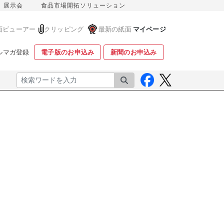
展示会
食品市場開拓ソリューション
面ビューアー
クリッピング
最新の紙面
マイページ
ルマガ登録
電子版のお申込み
新聞のお申込み
検索