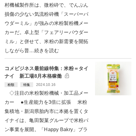
村機械製作所は、微粉砕で、でんぷん
損傷の少ない気流粉砕機「スーパーパ
ウダーミル」が強みの米粉製粉機メー
カーだ。卓上型「フェアリーパウダー
ミル」と併せて、米粉の新需要を開拓
しながら普…続きを読む
コメビジネス最前線特集：米粉＝タイ
ナイ 新工場8月本格稼働
2024.10.16
粉類
特集
◇注目の米粉製粉機械・加工品メー
カー ●生産能力を3倍に拡張 米粉
集積地・新潟県胎内市に本拠を置くタ
イナイは、亀田製菓グループで米粉パ
ン事業を展開。「Happy Bakry」ブラ