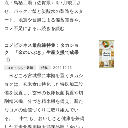
点・鳥栖工場（佐賀県）を7月竣工さ
せ、パックご飯と炭酸水の製造をスタ
ート。地震や台風による備蓄需要や、
コメ不足による…続きを読む
コメビジネス最前線特集：タカショ
ク 「金のいぶき」生産支援で成果
2024.10.16
コメ・もち・穀類
特集
米どころ宮城県に本拠を置くタカシ
ョクは、玄米食に特化した特殊加工設
備を設置し、玄米の殺卵殺菌装置や切
削精米機、分づき精米機を備え、新た
なコメの価値づくりに取り組んでい
る。 中でも、おいしさと健康を兼備
した玄米食専用巨大胚芽品種「金のい