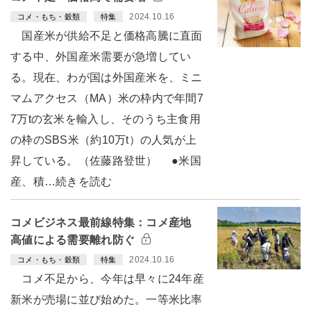
2024.10.16
コメ・もち・穀類
特集
国産米が供給不足と価格高騰に直面
する中、外国産米需要が急増してい
る。現在、わが国は外国産米を、ミニ
マムアクセス（MA）米の枠内で年間7
7万tの玄米を輸入し、そのうち主食用
の枠のSBS米（約10万t）の人気が上
昇している。（佐藤路登世） ●米国
産、積…続きを読む
コメビジネス最前線特集：コメ産地
高値による需要離れ防ぐ
2024.10.16
コメ・もち・穀類
特集
コメ不足から、今年は早々に24年産
新米が売場に並び始めた。一等米比率