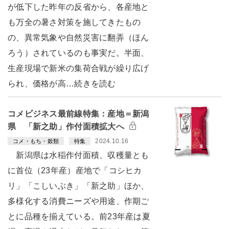
が低下した昨年の反省から、各産地と
も万全の暑さ対策を施してきたもの
の、異常気象や自然災害に翻弄（ほん
ろう）されているのも事実だ。半面、
生産現場で新米の集荷合戦が繰り広げ
られ、価格が高…続きを読む
コメビジネス最前線特集：産地＝新潟
県 「新之助」作付面積拡大へ
2024.10.16
コメ・もち・穀類
特集
新潟県は水稲作付面積、収穫量とも
に首位（23年産）産地で「コシヒカ
リ」「こしいぶき」「新之助」ほか、
多様化する消費ニーズや用途、作期ご
とに品種を揃えている。前23年産は夏