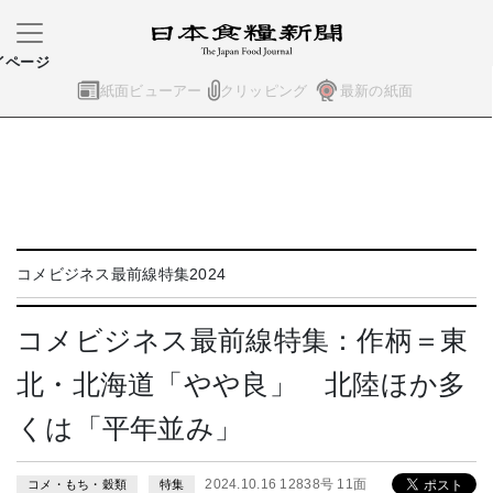
イページ
紙面ビューアー
クリッピング
最新の紙面
コメビジネス最前線特集2024
コメビジネス最前線特集：作柄＝東
北・北海道「やや良」 北陸ほか多
くは「平年並み」
2024.10.16 12838号 11面
コメ・もち・穀類
特集