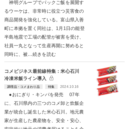
神明グループでパックご飯を展開す
るウーケは、非常時に役立つ災害食の
商品開発を強化している。富山県入善
町に本拠を置く同社は、1月1日の能登
半島地震で工場の配管が被害を受け、
社員一丸となって生産再開に努めると
同時に、被…続きを読む
コメビジネス最前線特集：米心石川
冷凍米飯ライン導入
2024.10.16
調理品・コメまわり品
特集
●おにぎり・キンパを発売 07年
に、石川県内の三つのコメ卸と炊飯企
業が統合し誕生した米心石川。地元農
家が生産した農産物を、安全・安心、