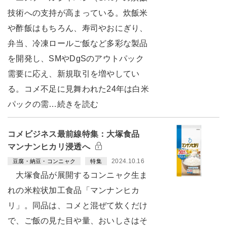
技術への支持が高まっている。炊飯米
や酢飯はもちろん、寿司やおにぎり、
弁当、冷凍ロールご飯など多彩な製品
を開発し、SMやDgSのアウトパック
需要に応え、新規取引を増やしてい
る。コメ不足に見舞われた24年は白米
パックの需…続きを読む
コメビジネス最前線特集：大塚食品
マンナンヒカリ浸透へ
2024.10.16
豆腐・納豆・コンニャク
特集
大塚食品が展開するコンニャク生ま
れの米粒状加工食品「マンナンヒカ
リ」。同品は、コメと混ぜて炊くだけ
で、ご飯の見た目や量、おいしさはそ