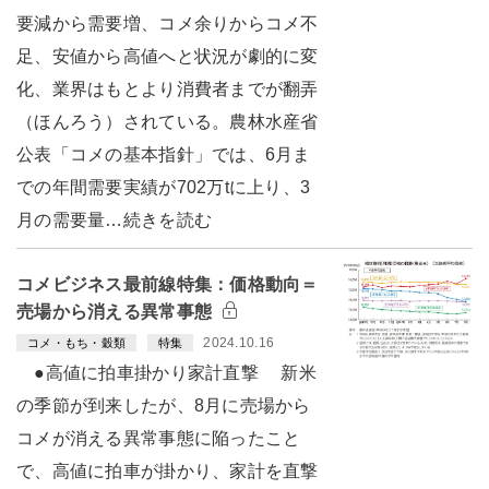
要減から需要増、コメ余りからコメ不
足、安値から高値へと状況が劇的に変
化、業界はもとより消費者までが翻弄
（ほんろう）されている。農林水産省
公表「コメの基本指針」では、6月ま
での年間需要実績が702万tに上り、3
月の需要量…続きを読む
コメビジネス最前線特集：価格動向＝
売場から消える異常事態
2024.10.16
コメ・もち・穀類
特集
●高値に拍車掛かり家計直撃 新米
の季節が到来したが、8月に売場から
コメが消える異常事態に陥ったこと
で、高値に拍車が掛かり、家計を直撃