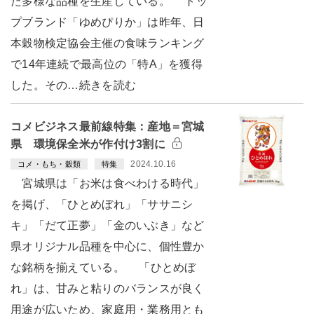
た多様な品種を生産している。 トッ
プブランド「ゆめぴりか」は昨年、日
本穀物検定協会主催の食味ランキング
で14年連続で最高位の「特A」を獲得
した。その…続きを読む
コメビジネス最前線特集：産地＝宮城
県 環境保全米が作付け3割に
2024.10.16
コメ・もち・穀類
特集
宮城県は「お米は食べわける時代」
を掲げ、「ひとめぼれ」「ササニシ
キ」「だて正夢」「金のいぶき」など
県オリジナル品種を中心に、個性豊か
な銘柄を揃えている。 「ひとめぼ
れ」は、甘みと粘りのバランスが良く
用途が広いため、家庭用・業務用とも