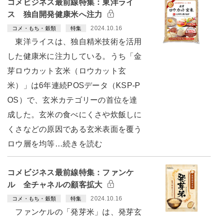
コメビジネス最前線特集：東洋ライ
ス 独自開発健康米へ注力
2024.10.16
コメ・もち・穀類
特集
東洋ライスは、独自精米技術を活用
した健康米に注力している。うち「金
芽ロウカット玄米（ロウカット玄
米）」は6年連続POSデータ（KSP-P
OS）で、玄米カテゴリーの首位を達
成した。玄米の食べにくさや炊飯しに
くさなどの原因である玄米表面を覆う
ロウ層を均等…続きを読む
コメビジネス最前線特集：ファンケ
ル 全チャネルの顧客拡大
2024.10.16
コメ・もち・穀類
特集
ファンケルの「発芽米」は、発芽玄