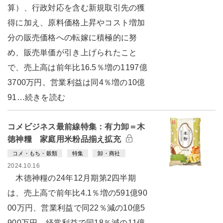
算）、行政対応を含む新規取引先の獲
得に加え、原料価格上昇やコスト増加
分の販売価格への転嫁に積極的に努
め、販売単価が引き上げられたこと
で、売上高は前年比16.5％増の1197億
3700万円。営業利益は同4％増の10億
91…続きを読む
コメビジネス最前線特集：有力卸＝木
徳神糧 家庭用米粉品揃え拡充
コメ・もち・穀類
特集
卸・商社
2024.10.16
木徳神糧の24年12月期第2四半期
は、売上高で前年比4.1％増の591億90
00万円、営業利益で同22％減の10億5
900万円、経常利益で同18％減の11億