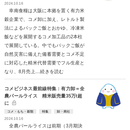
2024.10.16
幸南食糧は大阪に本拠を置く有力米
穀企業で、コメ卸に加え、レトルト製
法によるパックご飯とおかゆ、冷凍米
飯などを展開するコメ加工品の2本柱
で展開している。中でもパックご飯が
自然災害に備えた備蓄需要とコメ不足
に対応した精米代替需要でフル生産と
なり、8月売上…続きを読む
コメビジネス最前線特集：有力卸＝全
農パールライス 精米販売量35万t超
に
コメ・もち・穀類
特集
卸・商社
2024.10.16
全農パールライスは前期（3月期決