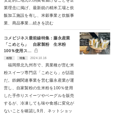
安定的に地元の消費者届けることを企
業理念に掲げ、最新鋭の精米工場と炊
飯加工施設を有し、米穀事業と炊飯事
業、商品事業…続きを読む
コメビジネス最前線特集：藤永産業
「こめとら」 自家製粉 生米粉
100％使用ス…
2024.10.16
粉類
特集
福岡県北九州市で、異業種が営む米
粉スイーツ専門店「こめとら」が話題
だ。鉄鋼関連事業を営む藤永産業が運
営し、自家製粉の生米粉を100％使用
した手作りスイーツやベーグルを販売
するが、冷凍しても味や食感に変化が
ないことを確認し9月、ネットショッ