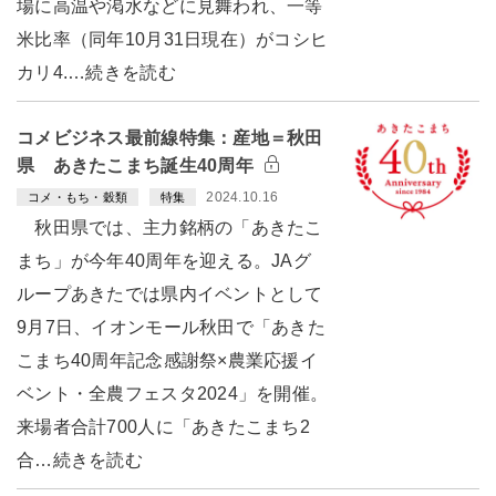
場に高温や渇水などに見舞われ、一等
米比率（同年10月31日現在）がコシヒ
カリ4.…続きを読む
コメビジネス最前線特集：産地＝秋田
県 あきたこまち誕生40周年
2024.10.16
コメ・もち・穀類
特集
秋田県では、主力銘柄の「あきたこ
まち」が今年40周年を迎える。JAグ
ループあきたでは県内イベントとして
9月7日、イオンモール秋田で「あきた
こまち40周年記念感謝祭×農業応援イ
ベント・全農フェスタ2024」を開催。
来場者合計700人に「あきたこまち2
合…続きを読む