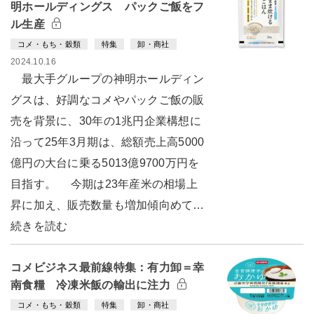
明ホールディングス パックご飯をフ
ル生産
コメ・もち・穀類
特集
卸・商社
2024.10.16
最大手グループの神明ホールディン
グスは、好調なコメやパックご飯の販
売を背景に、30年の1兆円企業構想に
沿って25年3月期は、総額売上高5000
億円の大台に乗る5013億9700万円を
目指す。 今期は23年産米の相場上
昇に加え、販売数量も増加傾向めて…
続きを読む
コメビジネス最前線特集：有力卸＝幸
南食糧 冷凍米飯の輸出に注力
コメ・もち・穀類
特集
卸・商社