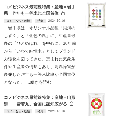
コメビジネス最前線特集：産地＝岩手
県 昨年も一等米比全国首位
2024.10.16
コメ・もち・穀類
特集
岩手県は、オリジナル品種「銀河の
しずく」と「金色の風」に、生産量最
多の「ひとめぼれ」を中心に、36年前
から「いわて純情米」としてブランド
力強化を図ってきた。恵まれた気象条
件や生産者の情熱もあり、高温障害が
多発した昨年も一等米比率が全国首位
となった。 …続きを読む
コメビジネス最前線特集：産地＝山形
県 「雪若丸」全国に認知広がる
2024.10.16
コメ・もち・穀類
特集