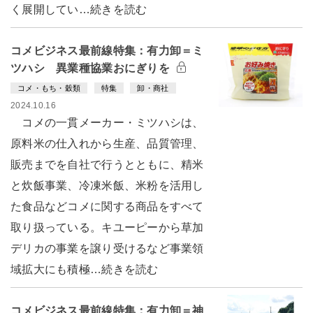
く展開してい…続きを読む
コメビジネス最前線特集：有力卸＝ミ
ツハシ 異業種協業おにぎりを
コメ・もち・穀類
特集
卸・商社
2024.10.16
コメの一貫メーカー・ミツハシは、
原料米の仕入れから生産、品質管理、
販売までを自社で行うとともに、精米
と炊飯事業、冷凍米飯、米粉を活用し
た食品などコメに関する商品をすべて
取り扱っている。キユーピーから草加
デリカの事業を譲り受けるなど事業領
域拡大にも積極…続きを読む
コメビジネス最前線特集：有力卸＝神