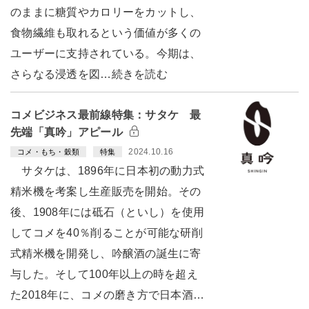
のままに糖質やカロリーをカットし、
食物繊維も取れるという価値が多くの
ユーザーに支持されている。今期は、
さらなる浸透を図…続きを読む
コメビジネス最前線特集：サタケ 最
先端「真吟」アピール
2024.10.16
コメ・もち・穀類
特集
サタケは、1896年に日本初の動力式
精米機を考案し生産販売を開始。その
後、1908年には砥石（といし）を使用
してコメを40％削ることが可能な研削
式精米機を開発し、吟醸酒の誕生に寄
与した。そして100年以上の時を超え
た2018年に、コメの磨き方で日本酒…