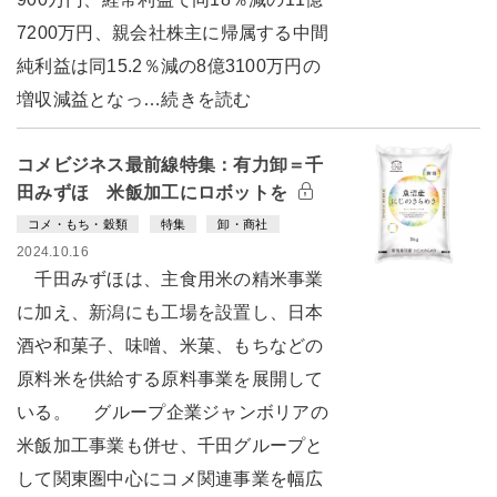
7200万円、親会社株主に帰属する中間
純利益は同15.2％減の8億3100万円の
増収減益となっ…続きを読む
コメビジネス最前線特集：有力卸＝千
田みずほ 米飯加工にロボットを
コメ・もち・穀類
特集
卸・商社
2024.10.16
千田みずほは、主食用米の精米事業
に加え、新潟にも工場を設置し、日本
酒や和菓子、味噌、米菓、もちなどの
原料米を供給する原料事業を展開して
いる。 グループ企業ジャンボリアの
米飯加工事業も併せ、千田グループと
して関東圏中心にコメ関連事業を幅広