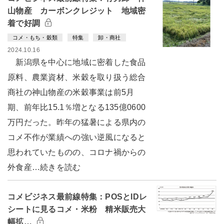
山物産 カーボンクレジット 地域密
着で好調
コメ・もち・穀類
特集
卸・商社
2024.10.16
新潟県を中心に地域に密着した食品
原料、農業資材、米穀を取り扱う総合
商社の神山物産の米穀事業は前5月
期、前年比15.1％増となる135億0600
万円だった。昨年の猛暑による県内の
コメ不作が業績への強い逆風になると
思われていたものの、コロナ禍からの
外食産…続きを読む
コメビジネス最前線特集：POSとIDレ
シートに見るコメ・米粉 精米販売大
幅拡…