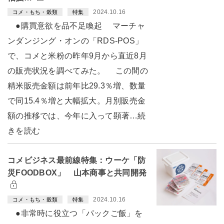
2024.10.16
コメ・もち・穀類
特集
●購買意欲を品不足喚起 マーチャ
ンダンジング・オンの「RDS-POS」
で、コメと米粉の昨年9月から直近8月
の販売状況を調べてみた。 この間の
精米販売金額は前年比29.3％増、数量
で同15.4％増と大幅拡大。月別販売金
額の推移では、今年に入って顕著…続
きを読む
コメビジネス最前線特集：ウーケ「防
災FOODBOX」 山本商事と共同開発
2024.10.16
コメ・もち・穀類
特集
●非常時に役立つ「パックご飯」を