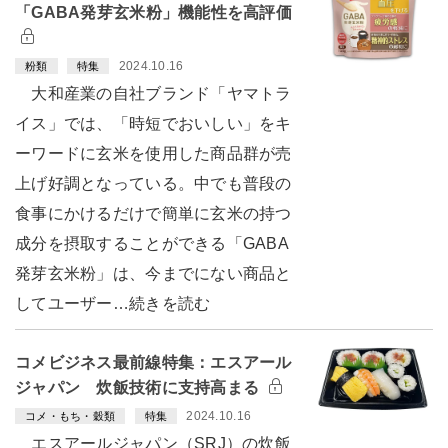
「GABA発芽玄米粉」機能性を高評価
2024.10.16
粉類
特集
大和産業の自社ブランド「ヤマトラ
イス」では、「時短でおいしい」をキ
ーワードに玄米を使用した商品群が売
上げ好調となっている。中でも普段の
食事にかけるだけで簡単に玄米の持つ
成分を摂取することができる「GABA
発芽玄米粉」は、今までにない商品と
してユーザー…続きを読む
コメビジネス最前線特集：エスアール
ジャパン 炊飯技術に支持高まる
2024.10.16
コメ・もち・穀類
特集
エスアールジャパン（SRJ）の炊飯