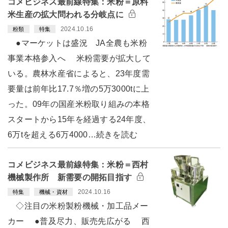
コメビジネス最前線特集：米粉＝原料
米生産の拡大問われる分岐点に
2024.10.16
粉類
特集
●マーケットは盛況 JA全農も米粉
事業本格参入へ 米粉需要が拡大して
いる。農林水産省によると、23年度需
要量は前年比17.7％増の5万3000tに上
った。09年の国産米粉取り組みの本格
スタートから15年を経過する24年度、
6万tを超える6万4000…続きを読む
コメビジネス最前線特集：米粉＝西村
機械製作所 新需要の開拓目指す
2024.10.16
特集
機械・資材
◇注目の米粉製粉機械・加工品メー
カー ●普及尽力、販売先広がる 西