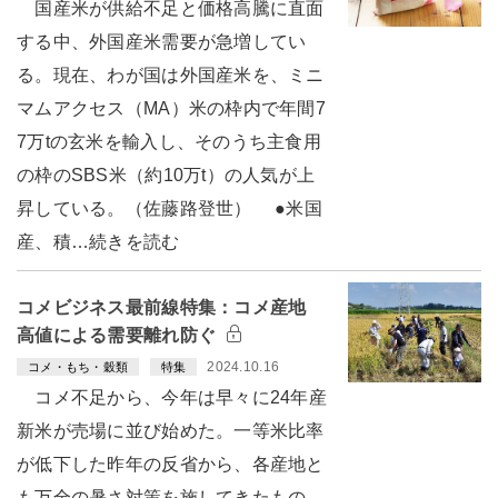
国産米が供給不足と価格高騰に直面
する中、外国産米需要が急増してい
る。現在、わが国は外国産米を、ミニ
マムアクセス（MA）米の枠内で年間7
7万tの玄米を輸入し、そのうち主食用
の枠のSBS米（約10万t）の人気が上
昇している。（佐藤路登世） ●米国
産、積…続きを読む
コメビジネス最前線特集：コメ産地
高値による需要離れ防ぐ
2024.10.16
コメ・もち・穀類
特集
コメ不足から、今年は早々に24年産
新米が売場に並び始めた。一等米比率
が低下した昨年の反省から、各産地と
も万全の暑さ対策を施してきたもの