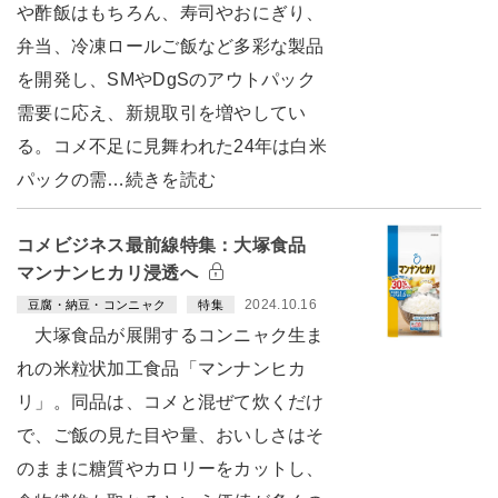
や酢飯はもちろん、寿司やおにぎり、
弁当、冷凍ロールご飯など多彩な製品
を開発し、SMやDgSのアウトパック
需要に応え、新規取引を増やしてい
る。コメ不足に見舞われた24年は白米
パックの需…続きを読む
コメビジネス最前線特集：大塚食品
マンナンヒカリ浸透へ
2024.10.16
豆腐・納豆・コンニャク
特集
大塚食品が展開するコンニャク生ま
れの米粒状加工食品「マンナンヒカ
リ」。同品は、コメと混ぜて炊くだけ
で、ご飯の見た目や量、おいしさはそ
のままに糖質やカロリーをカットし、