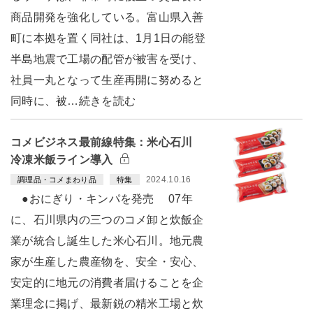
商品開発を強化している。富山県入善
町に本拠を置く同社は、1月1日の能登
半島地震で工場の配管が被害を受け、
社員一丸となって生産再開に努めると
同時に、被…続きを読む
コメビジネス最前線特集：米心石川
冷凍米飯ライン導入
2024.10.16
調理品・コメまわり品
特集
●おにぎり・キンパを発売 07年
に、石川県内の三つのコメ卸と炊飯企
業が統合し誕生した米心石川。地元農
家が生産した農産物を、安全・安心、
安定的に地元の消費者届けることを企
業理念に掲げ、最新鋭の精米工場と炊