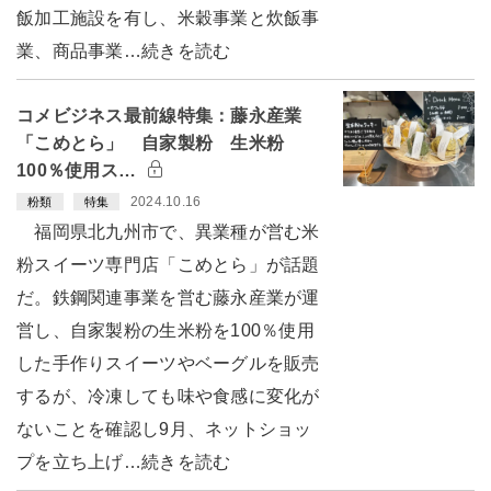
飯加工施設を有し、米穀事業と炊飯事
業、商品事業…続きを読む
コメビジネス最前線特集：藤永産業
「こめとら」 自家製粉 生米粉
100％使用ス…
2024.10.16
粉類
特集
福岡県北九州市で、異業種が営む米
粉スイーツ専門店「こめとら」が話題
だ。鉄鋼関連事業を営む藤永産業が運
営し、自家製粉の生米粉を100％使用
した手作りスイーツやベーグルを販売
するが、冷凍しても味や食感に変化が
ないことを確認し9月、ネットショッ
プを立ち上げ…続きを読む