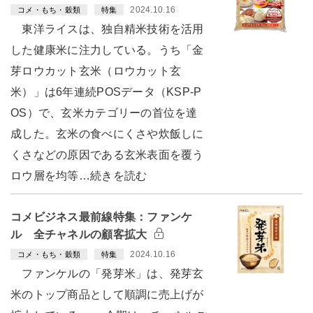
2024.10.16
コメ・もち・穀類
特集
東洋ライスは、独自精米技術を活用
した健康米に注力している。うち「金
芽ロウカット玄米（ロウカット玄
米）」は6年連続POSデータ（KSP-P
OS）で、玄米カテゴリーの首位を達
成した。玄米の食べにくさや炊飯しに
くさなどの原因である玄米表面を覆う
ロウ層を均等…続きを読む
コメビジネス最前線特集：ファンケ
ル 全チャネルの顧客拡大
2024.10.16
コメ・もち・穀類
特集
ファンケルの「発芽米」は、発芽玄
米のトップ商品として順調に売上げが