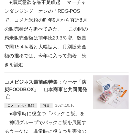
●購買意欲を品不足喚起 マーチャ
ンダンジング・オンの「RDS-POS」
で、コメと米粉の昨年9月から直近8月
の販売状況を調べてみた。 この間の
精米販売金額は前年比29.3％増、数量
で同15.4％増と大幅拡大。月別販売金
額の推移では、今年に入って顕著…続
きを読む
コメビジネス最前線特集：ウーケ「防
災FOODBOX」 山本商事と共同開発
2024.10.16
コメ・もち・穀類
特集
●非常時に役立つ「パックご飯」を
神明グループでパックご飯を展開す
るウーケは、非常時に役立つ災害食の