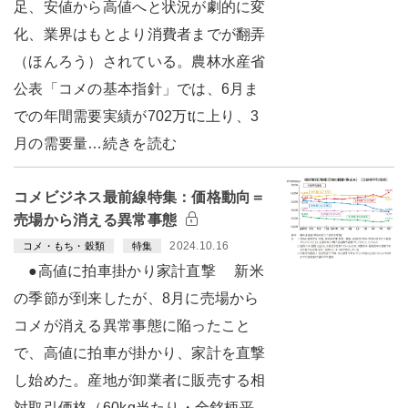
足、安値から高値へと状況が劇的に変
化、業界はもとより消費者までが翻弄
（ほんろう）されている。農林水産省
公表「コメの基本指針」では、6月ま
での年間需要実績が702万tに上り、3
月の需要量…続きを読む
コメビジネス最前線特集：価格動向＝
売場から消える異常事態
2024.10.16
コメ・もち・穀類
特集
●高値に拍車掛かり家計直撃 新米
の季節が到来したが、8月に売場から
コメが消える異常事態に陥ったこと
で、高値に拍車が掛かり、家計を直撃
し始めた。産地が卸業者に販売する相
対取引価格（60kg当たり・全銘柄平