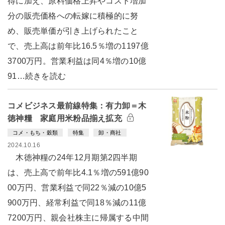
得に加え、原料価格上昇やコスト増加
分の販売価格への転嫁に積極的に努
め、販売単価が引き上げられたこと
で、売上高は前年比16.5％増の1197億
3700万円。営業利益は同4％増の10億
91…続きを読む
コメビジネス最前線特集：有力卸＝木
徳神糧 家庭用米粉品揃え拡充
コメ・もち・穀類
特集
卸・商社
2024.10.16
木徳神糧の24年12月期第2四半期
は、売上高で前年比4.1％増の591億90
00万円、営業利益で同22％減の10億5
900万円、経常利益で同18％減の11億
7200万円、親会社株主に帰属する中間