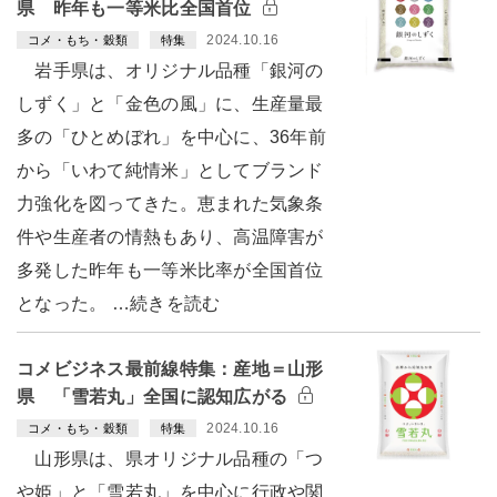
県 昨年も一等米比全国首位
2024.10.16
コメ・もち・穀類
特集
岩手県は、オリジナル品種「銀河の
しずく」と「金色の風」に、生産量最
多の「ひとめぼれ」を中心に、36年前
から「いわて純情米」としてブランド
力強化を図ってきた。恵まれた気象条
件や生産者の情熱もあり、高温障害が
多発した昨年も一等米比率が全国首位
となった。 …続きを読む
コメビジネス最前線特集：産地＝山形
県 「雪若丸」全国に認知広がる
2024.10.16
コメ・もち・穀類
特集
山形県は、県オリジナル品種の「つ
や姫」と「雪若丸」を中心に行政や関