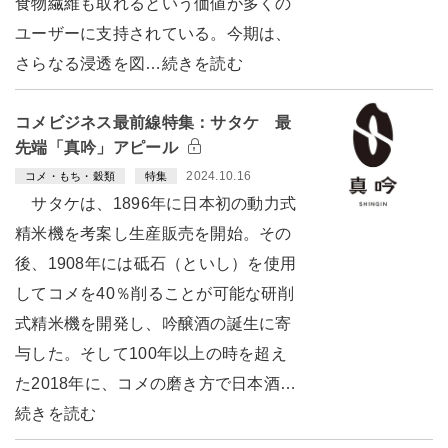
食物繊維も取れるという価値が多くの
ユーザーに支持されている。今期は、
さらなる浸透を図…続きを読む
コメビジネス最前線特集：サタケ 最
先端「真吟」アピール
2024.10.16
コメ・もち・穀類
特集
サタケは、1896年に日本初の動力式
精米機を考案し生産販売を開始。その
後、1908年には砥石（といし）を使用
してコメを40％削ることが可能な研削
式精米機を開発し、吟醸酒の誕生に寄
与した。そして100年以上の時を超え
た2018年に、コメの磨き方で日本酒…
続きを読む