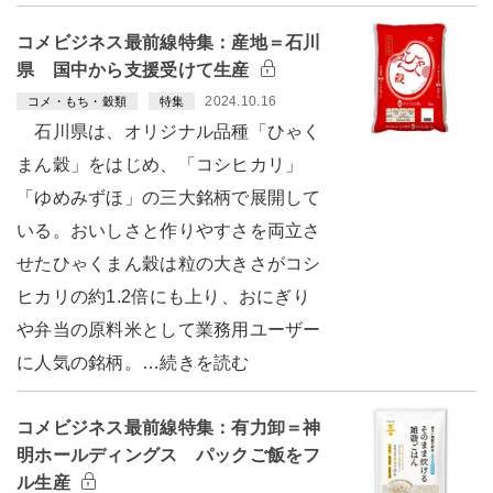
コメビジネス最前線特集：産地＝石川
県 国中から支援受けて生産
2024.10.16
コメ・もち・穀類
特集
石川県は、オリジナル品種「ひゃく
まん穀」をはじめ、「コシヒカリ」
「ゆめみずほ」の三大銘柄で展開して
いる。おいしさと作りやすさを両立さ
せたひゃくまん穀は粒の大きさがコシ
ヒカリの約1.2倍にも上り、おにぎり
や弁当の原料米として業務用ユーザー
に人気の銘柄。…続きを読む
コメビジネス最前線特集：有力卸＝神
明ホールディングス パックご飯をフ
ル生産