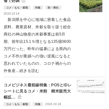
着で好調
コメ・もち・穀類
特集
卸・商社
2024.10.16
新潟県を中心に地域に密着した食品
原料、農業資材、米穀を取り扱う総合
商社の神山物産の米穀事業は前5月
期、前年比15.1％増となる135億0600
万円だった。昨年の猛暑による県内の
コメ不作が業績への強い逆風になると
思われていたものの、コロナ禍からの
外食産…続きを読む
コメビジネス最前線特集：POSとIDレ
シートに見るコメ・米粉 精米販売大
幅拡…
2024.10.16
コメ・もち・穀類
特集