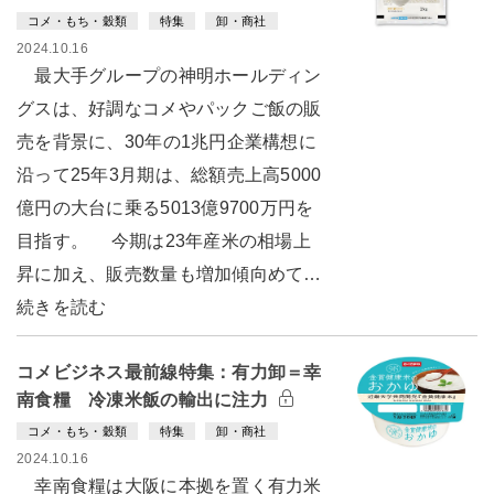
コメ・もち・穀類
特集
卸・商社
2024.10.16
最大手グループの神明ホールディン
グスは、好調なコメやパックご飯の販
売を背景に、30年の1兆円企業構想に
沿って25年3月期は、総額売上高5000
億円の大台に乗る5013億9700万円を
目指す。 今期は23年産米の相場上
昇に加え、販売数量も増加傾向めて…
続きを読む
コメビジネス最前線特集：有力卸＝幸
南食糧 冷凍米飯の輸出に注力
コメ・もち・穀類
特集
卸・商社
2024.10.16
幸南食糧は大阪に本拠を置く有力米