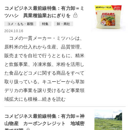
コメビジネス最前線特集：有力卸＝ミ
ツハシ 異業種協業おにぎりを
コメ・もち・穀類
特集
卸・商社
2024.10.16
コメの一貫メーカー・ミツハシは、
原料米の仕入れから生産、品質管理、
販売までを自社で行うとともに、精米
と炊飯事業、冷凍米飯、米粉を活用し
た食品などコメに関する商品をすべて
取り扱っている。キユーピーから草加
デリカの事業を譲り受けるなど事業領
域拡大にも積極…続きを読む
コメビジネス最前線特集：有力卸＝神
山物産 カーボンクレジット 地域密