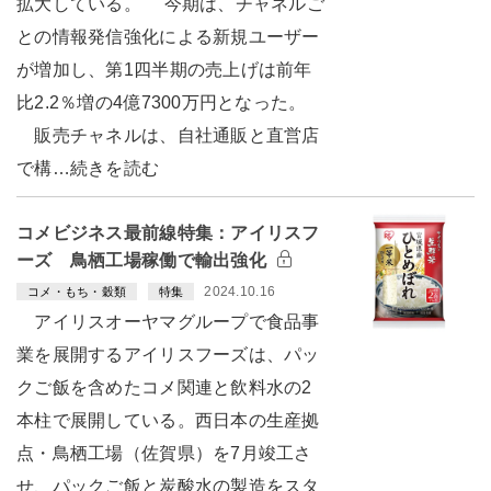
拡大している。 今期は、チャネルご
との情報発信強化による新規ユーザー
が増加し、第1四半期の売上げは前年
比2.2％増の4億7300万円となった。
販売チャネルは、自社通販と直営店
で構…続きを読む
コメビジネス最前線特集：アイリスフ
ーズ 鳥栖工場稼働で輸出強化
2024.10.16
コメ・もち・穀類
特集
アイリスオーヤマグループで食品事
業を展開するアイリスフーズは、パッ
クご飯を含めたコメ関連と飲料水の2
本柱で展開している。西日本の生産拠
点・鳥栖工場（佐賀県）を7月竣工さ
せ、パックご飯と炭酸水の製造をスタ