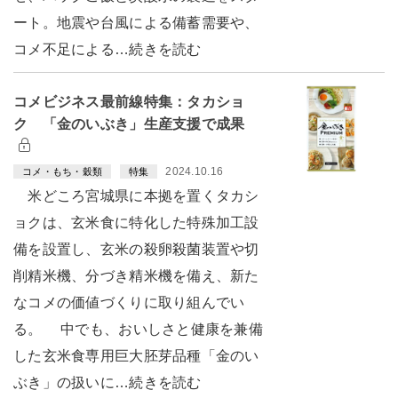
ート。地震や台風による備蓄需要や、
コメ不足による…続きを読む
コメビジネス最前線特集：タカショ
ク 「金のいぶき」生産支援で成果
2024.10.16
コメ・もち・穀類
特集
米どころ宮城県に本拠を置くタカシ
ョクは、玄米食に特化した特殊加工設
備を設置し、玄米の殺卵殺菌装置や切
削精米機、分づき精米機を備え、新た
なコメの価値づくりに取り組んでい
る。 中でも、おいしさと健康を兼備
した玄米食専用巨大胚芽品種「金のい
ぶき」の扱いに…続きを読む