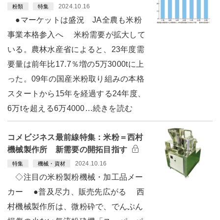
2024.10.16
粉類
特集
●マーケットは盛況 JA全農も米粉
事業本格参入へ 米粉需要が拡大して
いる。農林水産省によると、23年度需
要量は前年比17.7％増の5万3000tに上
った。09年の国産米粉取り組みの本格
スタートから15年を経過する24年度、
6万tを超える6万4000…続きを読む
コメビジネス最前線特集：米粉＝西村
機械製作所 新需要の開拓目指す
2024.10.16
特集
機械・資材
◇注目の米粉製粉機械・加工品メー
カー ●普及尽力、販売先広がる 西
村機械製作所は、微粉砕で、でんぷん