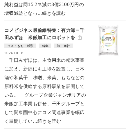
純利益は同15.2％減の8億3100万円の
増収減益となっ…続きを読む
コメビジネス最前線特集：有力卸＝千
田みずほ 米飯加工にロボットを
コメ・もち・穀類
特集
卸・商社
2024.10.16
千田みずほは、主食用米の精米事業
に加え、新潟にも工場を設置し、日本
酒や和菓子、味噌、米菓、もちなどの
原料米を供給する原料事業を展開して
いる。 グループ企業ジャンボリアの
米飯加工事業も併せ、千田グループと
して関東圏中心にコメ関連事業を幅広
く展開してい…続きを読む