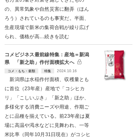
の、異常気象や自然災害に翻弄（ほん
ろう）されているのも事実だ。半面、
生産現場で新米の集荷合戦が繰り広げ
られ、価格が高…続きを読む
コメビジネス最前線特集：産地＝新潟
県 「新之助」作付面積拡大へ
2024.10.16
コメ・もち・穀類
特集
新潟県は水稲作付面積、収穫量とも
に首位（23年産）産地で「コシヒカ
リ」「こしいぶき」「新之助」ほか、
多様化する消費ニーズや用途、作期ご
とに品種を揃えている。前23年産は夏
場に高温や渇水などに見舞われ、一等
米比率（同年10月31日現在）がコシヒ