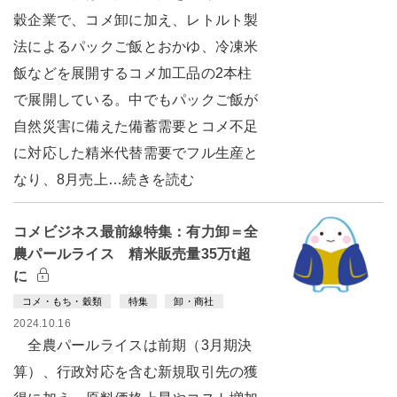
穀企業で、コメ卸に加え、レトルト製
法によるパックご飯とおかゆ、冷凍米
飯などを展開するコメ加工品の2本柱
で展開している。中でもパックご飯が
自然災害に備えた備蓄需要とコメ不足
に対応した精米代替需要でフル生産と
なり、8月売上…続きを読む
コメビジネス最前線特集：有力卸＝全
農パールライス 精米販売量35万t超
に
コメ・もち・穀類
特集
卸・商社
2024.10.16
全農パールライスは前期（3月期決
算）、行政対応を含む新規取引先の獲