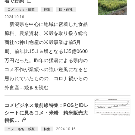
着で好調
コメ・もち・穀類
特集
卸・商社
2024.10.16
新潟県を中心に地域に密着した食品
原料、農業資材、米穀を取り扱う総合
商社の神山物産の米穀事業は前5月
期、前年比15.1％増となる135億0600
万円だった。昨年の猛暑による県内の
コメ不作が業績への強い逆風になると
思われていたものの、コロナ禍からの
外食産…続きを読む
コメビジネス最前線特集：POSとIDレ
シートに見るコメ・米粉 精米販売大
幅拡…
2024.10.16
コメ・もち・穀類
特集