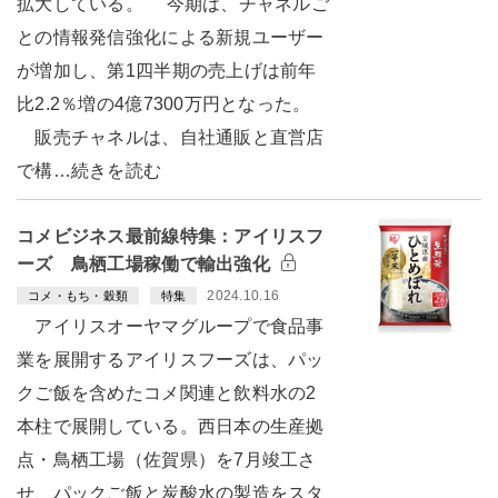
拡大している。 今期は、チャネルご
との情報発信強化による新規ユーザー
が増加し、第1四半期の売上げは前年
比2.2％増の4億7300万円となった。
販売チャネルは、自社通販と直営店
で構…続きを読む
コメビジネス最前線特集：アイリスフ
ーズ 鳥栖工場稼働で輸出強化
2024.10.16
コメ・もち・穀類
特集
アイリスオーヤマグループで食品事
業を展開するアイリスフーズは、パッ
クご飯を含めたコメ関連と飲料水の2
本柱で展開している。西日本の生産拠
点・鳥栖工場（佐賀県）を7月竣工さ
せ、パックご飯と炭酸水の製造をスタ