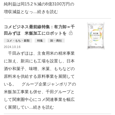
純利益は同15.2％減の8億3100万円の
増収減益となっ…続きを読む
コメビジネス最前線特集：有力卸＝千
田みずほ 米飯加工にロボットを
コメ・もち・穀類
特集
卸・商社
2024.10.16
千田みずほは、主食用米の精米事業
に加え、新潟にも工場を設置し、日本
酒や和菓子、味噌、米菓、もちなどの
原料米を供給する原料事業を展開して
いる。 グループ企業ジャンボリアの
米飯加工事業も併せ、千田グループと
して関東圏中心にコメ関連事業を幅広
く展開してい…続きを読む