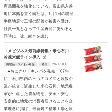
商品開発を強化している。富山県入善
町に本拠を置く同社は、1月1日の能登
半島地震で工場の配管が被害を受け、
社員一丸となって生産再開に努めると
同時に、被…続きを読む
コメビジネス最前線特集：米心石川
冷凍米飯ライン導入
2024.10.16
調理品・コメまわり品
特集
●おにぎり・キンパを発売 07年
に、石川県内の三つのコメ卸と炊飯企
業が統合し誕生した米心石川。地元農
家が生産した農産物を、安全・安心、
安定的に地元の消費者届けることを企
業理念に掲げ、最新鋭の精米工場と炊