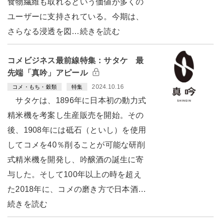
食物繊維も取れるという価値が多くの
ユーザーに支持されている。今期は、
さらなる浸透を図…続きを読む
コメビジネス最前線特集：サタケ 最
先端「真吟」アピール
2024.10.16
コメ・もち・穀類
特集
サタケは、1896年に日本初の動力式
精米機を考案し生産販売を開始。その
後、1908年には砥石（といし）を使用
してコメを40％削ることが可能な研削
式精米機を開発し、吟醸酒の誕生に寄
与した。そして100年以上の時を超え
た2018年に、コメの磨き方で日本酒…
続きを読む