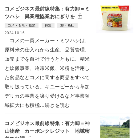
コメビジネス最前線特集：有力卸＝ミ
ツハシ 異業種協業おにぎりを
コメ・もち・穀類
特集
卸・商社
2024.10.16
コメの一貫メーカー・ミツハシは、
原料米の仕入れから生産、品質管理、
販売までを自社で行うとともに、精米
と炊飯事業、冷凍米飯、米粉を活用し
た食品などコメに関する商品をすべて
取り扱っている。キユーピーから草加
デリカの事業を譲り受けるなど事業領
域拡大にも積極…続きを読む
コメビジネス最前線特集：有力卸＝神
山物産 カーボンクレジット 地域密