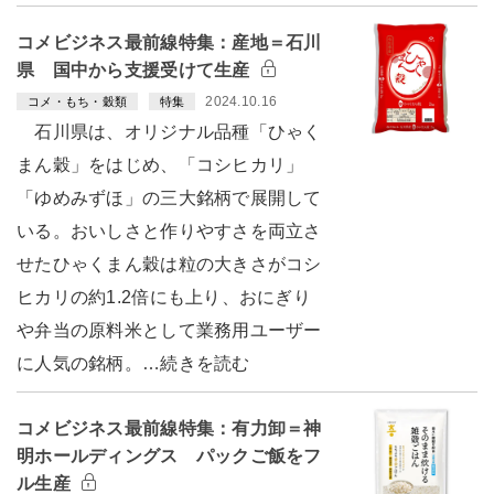
コメビジネス最前線特集：産地＝石川
県 国中から支援受けて生産
2024.10.16
コメ・もち・穀類
特集
石川県は、オリジナル品種「ひゃく
まん穀」をはじめ、「コシヒカリ」
「ゆめみずほ」の三大銘柄で展開して
いる。おいしさと作りやすさを両立さ
せたひゃくまん穀は粒の大きさがコシ
ヒカリの約1.2倍にも上り、おにぎり
や弁当の原料米として業務用ユーザー
に人気の銘柄。…続きを読む
コメビジネス最前線特集：有力卸＝神
明ホールディングス パックご飯をフ
ル生産