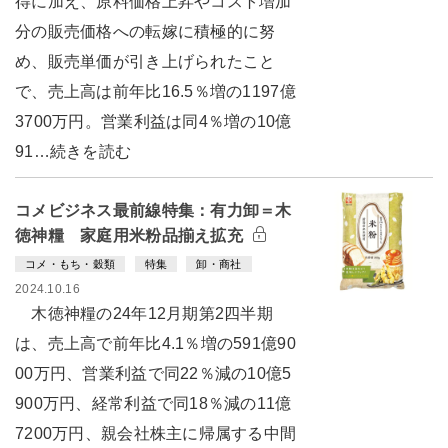
得に加え、原料価格上昇やコスト増加
分の販売価格への転嫁に積極的に努
め、販売単価が引き上げられたこと
で、売上高は前年比16.5％増の1197億
3700万円。営業利益は同4％増の10億
91…続きを読む
コメビジネス最前線特集：有力卸＝木
徳神糧 家庭用米粉品揃え拡充
コメ・もち・穀類
特集
卸・商社
2024.10.16
木徳神糧の24年12月期第2四半期
は、売上高で前年比4.1％増の591億90
00万円、営業利益で同22％減の10億5
900万円、経常利益で同18％減の11億
7200万円、親会社株主に帰属する中間