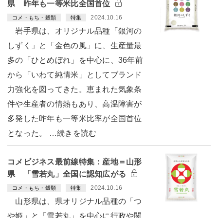
県 昨年も一等米比全国首位
2024.10.16
コメ・もち・穀類
特集
岩手県は、オリジナル品種「銀河の
しずく」と「金色の風」に、生産量最
多の「ひとめぼれ」を中心に、36年前
から「いわて純情米」としてブランド
力強化を図ってきた。恵まれた気象条
件や生産者の情熱もあり、高温障害が
多発した昨年も一等米比率が全国首位
となった。 …続きを読む
コメビジネス最前線特集：産地＝山形
県 「雪若丸」全国に認知広がる
2024.10.16
コメ・もち・穀類
特集
山形県は、県オリジナル品種の「つ
や姫」と「雪若丸」を中心に行政や関