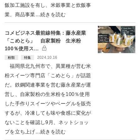
飯加工施設を有し、米穀事業と炊飯事
業、商品事業…続きを読む
コメビジネス最前線特集：藤永産業
「こめとら」 自家製粉 生米粉
100％使用ス…
2024.10.16
粉類
特集
福岡県北九州市で、異業種が営む米
粉スイーツ専門店「こめとら」が話題
だ。鉄鋼関連事業を営む藤永産業が運
営し、自家製粉の生米粉を100％使用
した手作りスイーツやベーグルを販売
するが、冷凍しても味や食感に変化が
ないことを確認し9月、ネットショッ
プを立ち上げ…続きを読む