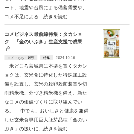
ート。地震や台風による備蓄需要や、
コメ不足による…続きを読む
コメビジネス最前線特集：タカショ
ク 「金のいぶき」生産支援で成果
2024.10.16
コメ・もち・穀類
特集
米どころ宮城県に本拠を置くタカシ
ョクは、玄米食に特化した特殊加工設
備を設置し、玄米の殺卵殺菌装置や切
削精米機、分づき精米機を備え、新た
なコメの価値づくりに取り組んでい
る。 中でも、おいしさと健康を兼備
した玄米食専用巨大胚芽品種「金のい
ぶき」の扱いに…続きを読む