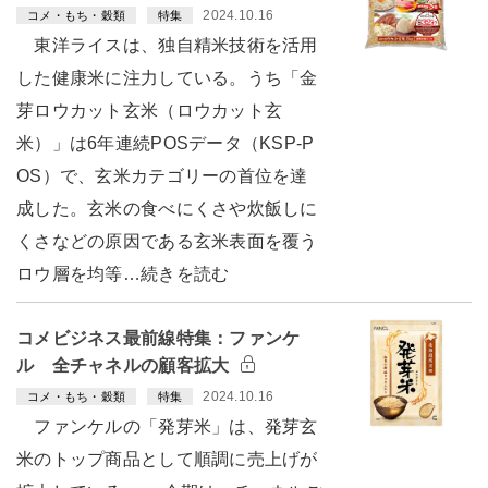
2024.10.16
コメ・もち・穀類
特集
東洋ライスは、独自精米技術を活用
した健康米に注力している。うち「金
芽ロウカット玄米（ロウカット玄
米）」は6年連続POSデータ（KSP-P
OS）で、玄米カテゴリーの首位を達
成した。玄米の食べにくさや炊飯しに
くさなどの原因である玄米表面を覆う
ロウ層を均等…続きを読む
コメビジネス最前線特集：ファンケ
ル 全チャネルの顧客拡大
2024.10.16
コメ・もち・穀類
特集
ファンケルの「発芽米」は、発芽玄
米のトップ商品として順調に売上げが