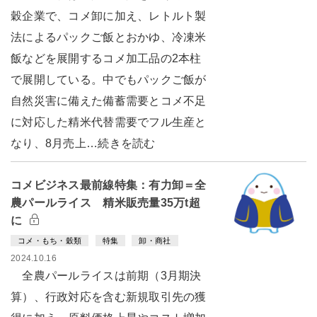
穀企業で、コメ卸に加え、レトルト製
法によるパックご飯とおかゆ、冷凍米
飯などを展開するコメ加工品の2本柱
で展開している。中でもパックご飯が
自然災害に備えた備蓄需要とコメ不足
に対応した精米代替需要でフル生産と
なり、8月売上…続きを読む
コメビジネス最前線特集：有力卸＝全
農パールライス 精米販売量35万t超
に
コメ・もち・穀類
特集
卸・商社
2024.10.16
全農パールライスは前期（3月期決
算）、行政対応を含む新規取引先の獲