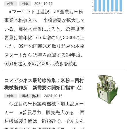
2024.10.16
粉類
特集
●マーケットは盛況 JA全農も米粉
事業本格参入へ 米粉需要が拡大して
いる。農林水産省によると、23年度需
要量は前年比17.7％増の5万3000tに上
った。09年の国産米粉取り組みの本格
スタートから15年を経過する24年度、
6万tを超える6万4000…続きを読む
コメビジネス最前線特集：米粉＝西村
機械製作所 新需要の開拓目指す
2024.10.16
特集
機械・資材
◇注目の米粉製粉機械・加工品メー
カー ●普及尽力、販売先広がる 西
村機械製作所は、微粉砕で、でんぷん