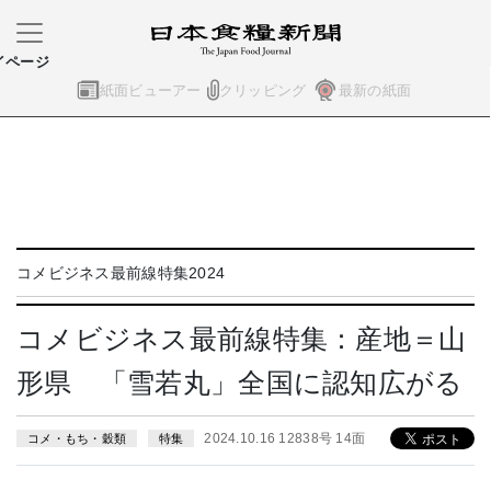
イページ
紙面ビューアー
クリッピング
最新の紙面
コメビジネス最前線特集2024
コメビジネス最前線特集：産地＝山
形県 「雪若丸」全国に認知広がる
2024.10.16 12838号 14面
コメ・もち・穀類
特集