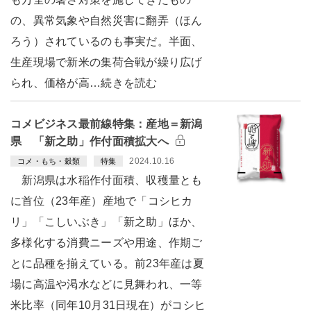
の、異常気象や自然災害に翻弄（ほん
ろう）されているのも事実だ。半面、
生産現場で新米の集荷合戦が繰り広げ
られ、価格が高…続きを読む
コメビジネス最前線特集：産地＝新潟
県 「新之助」作付面積拡大へ
2024.10.16
コメ・もち・穀類
特集
新潟県は水稲作付面積、収穫量とも
に首位（23年産）産地で「コシヒカ
リ」「こしいぶき」「新之助」ほか、
多様化する消費ニーズや用途、作期ご
とに品種を揃えている。前23年産は夏
場に高温や渇水などに見舞われ、一等
米比率（同年10月31日現在）がコシヒ