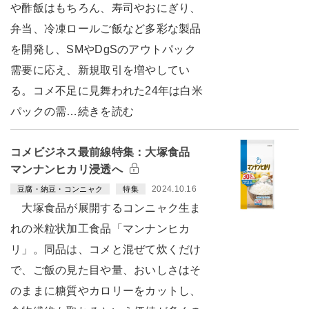
や酢飯はもちろん、寿司やおにぎり、
弁当、冷凍ロールご飯など多彩な製品
を開発し、SMやDgSのアウトパック
需要に応え、新規取引を増やしてい
る。コメ不足に見舞われた24年は白米
パックの需…続きを読む
コメビジネス最前線特集：大塚食品
マンナンヒカリ浸透へ
2024.10.16
豆腐・納豆・コンニャク
特集
大塚食品が展開するコンニャク生ま
れの米粒状加工食品「マンナンヒカ
リ」。同品は、コメと混ぜて炊くだけ
で、ご飯の見た目や量、おいしさはそ
のままに糖質やカロリーをカットし、