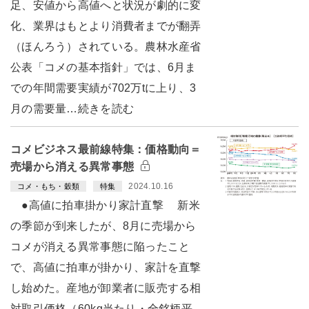
足、安値から高値へと状況が劇的に変
化、業界はもとより消費者までが翻弄
（ほんろう）されている。農林水産省
公表「コメの基本指針」では、6月ま
での年間需要実績が702万tに上り、3
月の需要量…続きを読む
コメビジネス最前線特集：価格動向＝
売場から消える異常事態
2024.10.16
コメ・もち・穀類
特集
●高値に拍車掛かり家計直撃 新米
の季節が到来したが、8月に売場から
コメが消える異常事態に陥ったこと
で、高値に拍車が掛かり、家計を直撃
し始めた。産地が卸業者に販売する相
対取引価格（60kg当たり・全銘柄平