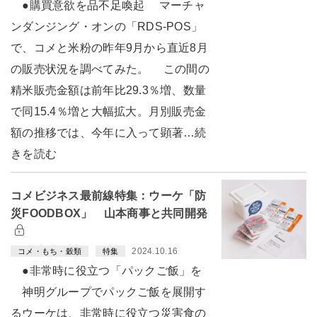
●購買意欲を品不足喚起 マーチャ
ンダンジング・オンの「RDS-POS」
で、コメと米粉の昨年9月から直近8月
の販売状況を調べてみた。 この間の
精米販売金額は前年比29.3％増、数量
で同15.4％増と大幅拡大。月別販売金
額の推移では、今年に入って顕著…続
きを読む
コメビジネス最前線特集：ウーケ「防
災FOODBOX」 山本商事と共同開発
2024.10.16
コメ・もち・穀類
特集
●非常時に役立つ「パックご飯」を
神明グループでパックご飯を展開す
るウーケは、非常時に役立つ災害食の