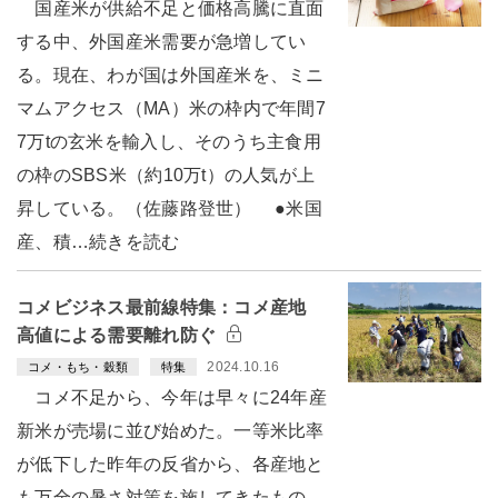
国産米が供給不足と価格高騰に直面
する中、外国産米需要が急増してい
る。現在、わが国は外国産米を、ミニ
マムアクセス（MA）米の枠内で年間7
7万tの玄米を輸入し、そのうち主食用
の枠のSBS米（約10万t）の人気が上
昇している。（佐藤路登世） ●米国
産、積…続きを読む
コメビジネス最前線特集：コメ産地
高値による需要離れ防ぐ
2024.10.16
コメ・もち・穀類
特集
コメ不足から、今年は早々に24年産
新米が売場に並び始めた。一等米比率
が低下した昨年の反省から、各産地と
も万全の暑さ対策を施してきたもの