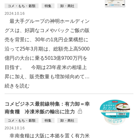
コメ・もち・穀類
特集
卸・商社
2024.10.16
最大手グループの神明ホールディン
グスは、好調なコメやパックご飯の販
売を背景に、30年の1兆円企業構想に
沿って25年3月期は、総額売上高5000
億円の大台に乗る5013億9700万円を
目指す。 今期は23年産米の相場上
昇に加え、販売数量も増加傾向めて…
続きを読む
コメビジネス最前線特集：有力卸＝幸
南食糧 冷凍米飯の輸出に注力
コメ・もち・穀類
特集
卸・商社
2024.10.16
幸南食糧は大阪に本拠を置く有力米