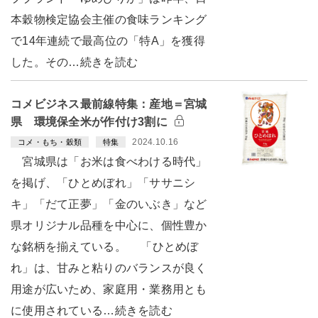
本穀物検定協会主催の食味ランキング
で14年連続で最高位の「特A」を獲得
した。その…続きを読む
コメビジネス最前線特集：産地＝宮城
県 環境保全米が作付け3割に
2024.10.16
コメ・もち・穀類
特集
宮城県は「お米は食べわける時代」
を掲げ、「ひとめぼれ」「ササニシ
キ」「だて正夢」「金のいぶき」など
県オリジナル品種を中心に、個性豊か
な銘柄を揃えている。 「ひとめぼ
れ」は、甘みと粘りのバランスが良く
用途が広いため、家庭用・業務用とも
に使用されている…続きを読む