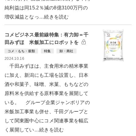
純利益は同15.2％減の8億3100万円の
増収減益となっ…続きを読む
コメビジネス最前線特集：有力卸＝千
田みずほ 米飯加工にロボットを
コメ・もち・穀類
特集
卸・商社
2024.10.16
千田みずほは、主食用米の精米事業
に加え、新潟にも工場を設置し、日本
酒や和菓子、味噌、米菓、もちなどの
原料米を供給する原料事業を展開して
いる。 グループ企業ジャンボリアの
米飯加工事業も併せ、千田グループと
して関東圏中心にコメ関連事業を幅広
く展開してい…続きを読む