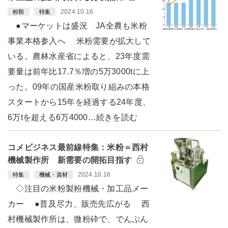
2024.10.16
粉類
特集
●マーケットは盛況 JA全農も米粉
事業本格参入へ 米粉需要が拡大して
いる。農林水産省によると、23年度需
要量は前年比17.7％増の5万3000tに上
った。09年の国産米粉取り組みの本格
スタートから15年を経過する24年度、
6万tを超える6万4000…続きを読む
コメビジネス最前線特集：米粉＝西村
機械製作所 新需要の開拓目指す
2024.10.16
特集
機械・資材
◇注目の米粉製粉機械・加工品メー
カー ●普及尽力、販売先広がる 西
村機械製作所は、微粉砕で、でんぷん