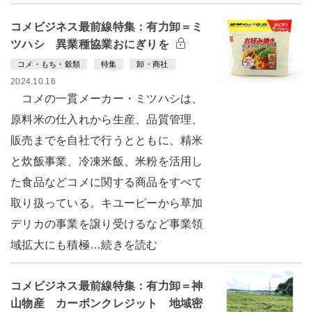
コメビジネス最前線特集：有力卸＝ミ
ツハシ 異業種協業おにぎりを
コメ・もち・穀類
特集
卸・商社
2024.10.16
コメの一貫メーカー・ミツハシは、
原料米の仕入れから生産、品質管理、
販売までを自社で行うとともに、精米
と炊飯事業、冷凍米飯、米粉を活用し
た食品などコメに関する商品をすべて
取り扱っている。キユーピーから草加
デリカの事業を譲り受けるなど事業領
域拡大にも積極…続きを読む
コメビジネス最前線特集：有力卸＝神
山物産 カーボンクレジット 地域密