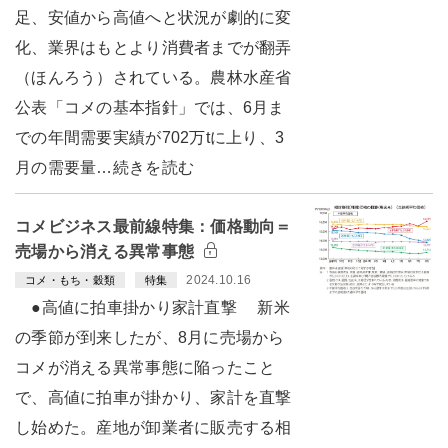
足、安値から高値へと状況が劇的に変
化、業界はもとより消費者までが翻弄
（ほんろう）されている。農林水産省
公表「コメの基本指針」では、6月ま
での年間需要実績が702万tに上り、3
月の需要量…続きを読む
コメビジネス最前線特集：価格動向＝
売場から消える異常事態
2024.10.16
コメ・もち・穀類
特集
●高値に拍車掛かり家計直撃 新米
の季節が到来したが、8月に売場から
コメが消える異常事態に陥ったこと
で、高値に拍車が掛かり、家計を直撃
し始めた。産地が卸業者に販売する相