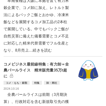
幸南食糧は大阪に本拠を置く有力米
穀企業で、コメ卸に加え、レトルト製
法によるパックご飯とおかゆ、冷凍米
飯などを展開するコメ加工品の2本柱
で展開している。中でもパックご飯が
自然災害に備えた備蓄需要とコメ不足
に対応した精米代替需要でフル生産と
なり、8月売上…続きを読む
コメビジネス最前線特集：有力卸＝全
農パールライス 精米販売量35万t超
に
コメ・もち・穀類
特集
卸・商社
2024.10.16
全農パールライスは前期（3月期決
算）、行政対応を含む新規取引先の獲