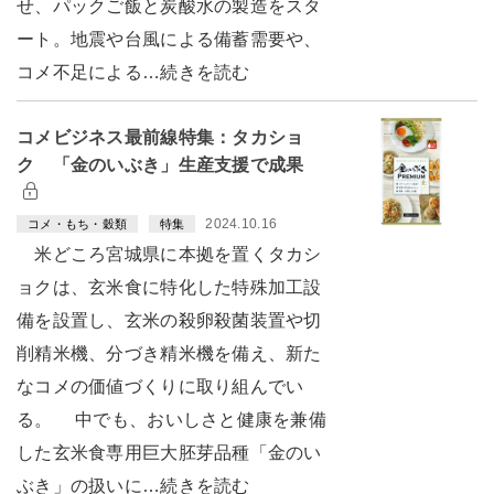
せ、パックご飯と炭酸水の製造をスタ
ート。地震や台風による備蓄需要や、
コメ不足による…続きを読む
コメビジネス最前線特集：タカショ
ク 「金のいぶき」生産支援で成果
2024.10.16
コメ・もち・穀類
特集
米どころ宮城県に本拠を置くタカシ
ョクは、玄米食に特化した特殊加工設
備を設置し、玄米の殺卵殺菌装置や切
削精米機、分づき精米機を備え、新た
なコメの価値づくりに取り組んでい
る。 中でも、おいしさと健康を兼備
した玄米食専用巨大胚芽品種「金のい
ぶき」の扱いに…続きを読む