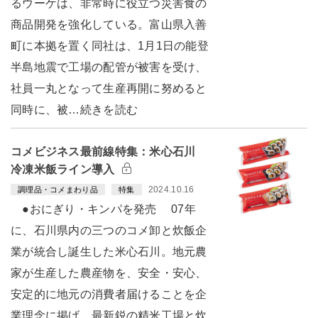
るウーケは、非常時に役立つ災害食の
商品開発を強化している。富山県入善
町に本拠を置く同社は、1月1日の能登
半島地震で工場の配管が被害を受け、
社員一丸となって生産再開に努めると
同時に、被…続きを読む
コメビジネス最前線特集：米心石川
冷凍米飯ライン導入
2024.10.16
調理品・コメまわり品
特集
●おにぎり・キンパを発売 07年
に、石川県内の三つのコメ卸と炊飯企
業が統合し誕生した米心石川。地元農
家が生産した農産物を、安全・安心、
安定的に地元の消費者届けることを企
業理念に掲げ、最新鋭の精米工場と炊