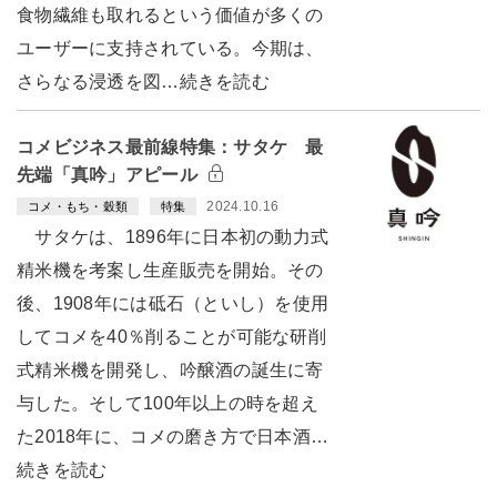
食物繊維も取れるという価値が多くの
ユーザーに支持されている。今期は、
さらなる浸透を図…続きを読む
コメビジネス最前線特集：サタケ 最
先端「真吟」アピール
2024.10.16
コメ・もち・穀類
特集
サタケは、1896年に日本初の動力式
精米機を考案し生産販売を開始。その
後、1908年には砥石（といし）を使用
してコメを40％削ることが可能な研削
式精米機を開発し、吟醸酒の誕生に寄
与した。そして100年以上の時を超え
た2018年に、コメの磨き方で日本酒…
続きを読む