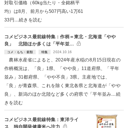
対取引価格（60kg当たり・全銘柄平
均）は8月、前月から507円高い1万61
33円…続きを読む
コメビジネス最前線特集：作柄＝東北・北海道「やや
良」 北陸ほか多くは「平年並…
2024.10.16
コメ・もち・穀類
特集
農林水産省によると、2024年産水稲の8月15日現在の
作柄概況は、「良」1県、「やや良」11道府県、「平年
並み」31都府県、「やや不良」3県。主産地では、
「良」が青森県、これを除く東北各県と北海道が「やや
良」、新潟のほか北陸など多くの府県で「平年並み…続
きを読む
コメビジネス最前線特集：東洋ライ
ス 独自開発健康米へ注力