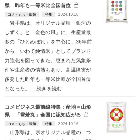
県 昨年も一等米比全国首位
2024.10.16
コメ・もち・穀類
特集
岩手県は、オリジナル品種「銀河の
しずく」と「金色の風」に、生産量最
多の「ひとめぼれ」を中心に、36年前
から「いわて純情米」としてブランド
力強化を図ってきた。恵まれた気象条
件や生産者の情熱もあり、高温障害が
多発した昨年も一等米比率が全国首位
となった。 …続きを読む
コメビジネス最前線特集：産地＝山形
県 「雪若丸」全国に認知広がる
2024.10.16
コメ・もち・穀類
特集
山形県は、県オリジナル品種の「つ