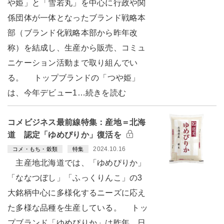
や姫」と「雪若丸」を中心に行政や関
係団体が一体となったブランド戦略本
部（ブランド化戦略本部から昨年改
称）を結成し、生産から販売、コミュ
ニケーション活動まで取り組んでい
る。 トップブランドの「つや姫」
は、今年デビュー1…続きを読む
コメビジネス最前線特集：産地＝北海
道 認定「ゆめぴりか」復活を
2024.10.16
コメ・もち・穀類
特集
主産地北海道では、「ゆめぴりか」
「ななつぼし」「ふっくりんこ」の3
大銘柄中心に多様化するニーズに応え
た多様な品種を生産している。 トッ
プブランド「ゆめぴりか」は昨年、日