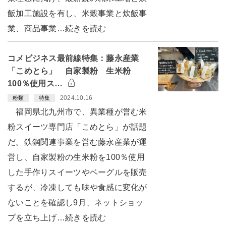
飯加工施設を有し、米穀事業と炊飯事
業、商品事業…続きを読む
コメビジネス最前線特集：藤永産業
「こめとら」 自家製粉 生米粉
100％使用ス…
2024.10.16
粉類
特集
福岡県北九州市で、異業種が営む米
粉スイーツ専門店「こめとら」が話題
だ。鉄鋼関連事業を営む藤永産業が運
営し、自家製粉の生米粉を100％使用
した手作りスイーツやベーグルを販売
するが、冷凍しても味や食感に変化が
ないことを確認し9月、ネットショッ
プを立ち上げ…続きを読む