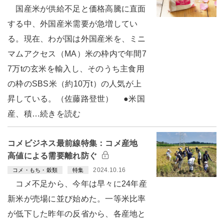
国産米が供給不足と価格高騰に直面
する中、外国産米需要が急増してい
る。現在、わが国は外国産米を、ミニ
マムアクセス（MA）米の枠内で年間7
7万tの玄米を輸入し、そのうち主食用
の枠のSBS米（約10万t）の人気が上
昇している。（佐藤路登世） ●米国
産、積…続きを読む
コメビジネス最前線特集：コメ産地
高値による需要離れ防ぐ
2024.10.16
コメ・もち・穀類
特集
コメ不足から、今年は早々に24年産
新米が売場に並び始めた。一等米比率
が低下した昨年の反省から、各産地と