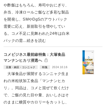
や酢飯はもちろん、寿司やおにぎり、
弁当、冷凍ロールご飯など多彩な製品
を開発し、SMやDgSのアウトパック
需要に応え、新規取引を増やしてい
る。コメ不足に見舞われた24年は白米
パックの需…続きを読む
コメビジネス最前線特集：大塚食品
マンナンヒカリ浸透へ
2024.10.16
豆腐・納豆・コンニャク
特集
大塚食品が展開するコンニャク生ま
れの米粒状加工食品「マンナンヒカ
リ」。同品は、コメと混ぜて炊くだけ
で、ご飯の見た目や量、おいしさはそ
のままに糖質やカロリーをカットし、