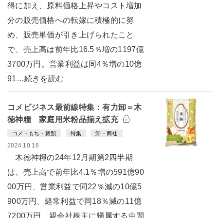
得に加え、原料価格上昇やコスト増加
分の販売価格への転嫁に積極的に努
め、販売単価が引き上げられたこと
で、売上高は前年比16.5％増の1197億
3700万円。営業利益は同4％増の10億
91…続きを読む
コメビジネス最前線特集：有力卸＝木
徳神糧 家庭用米粉品揃え拡充
コメ・もち・穀類
特集
卸・商社
2024.10.16
木徳神糧の24年12月期第2四半期
は、売上高で前年比4.1％増の591億90
00万円、営業利益で同22％減の10億5
900万円、経常利益で同18％減の11億
7200万円、親会社株主に帰属する中間