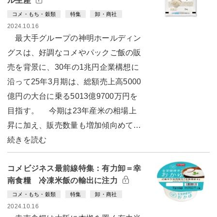
ル生産
コメ・もち・穀類
特集
卸・商社
2024.10.16
最大手グループの神明ホールディン
グスは、好調なコメやパックご飯の販
売を背景に、30年の1兆円企業構想に
沿って25年3月期は、総額売上高5000
億円の大台に乗る5013億9700万円を
目指す。 今期は23年産米の相場上
昇に加え、販売数量も増加傾向めて…
続きを読む
コメビジネス最前線特集：有力卸＝幸
南食糧 冷凍米飯の輸出に注力
コメ・もち・穀類
特集
卸・商社
2024.10.16