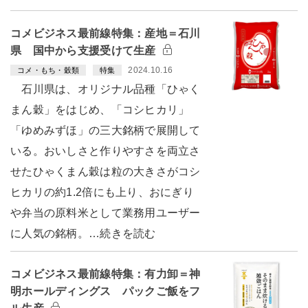
コメビジネス最前線特集：産地＝石川
県 国中から支援受けて生産
2024.10.16
コメ・もち・穀類
特集
石川県は、オリジナル品種「ひゃく
まん穀」をはじめ、「コシヒカリ」
「ゆめみずほ」の三大銘柄で展開して
いる。おいしさと作りやすさを両立さ
せたひゃくまん穀は粒の大きさがコシ
ヒカリの約1.2倍にも上り、おにぎり
や弁当の原料米として業務用ユーザー
に人気の銘柄。…続きを読む
コメビジネス最前線特集：有力卸＝神
明ホールディングス パックご飯をフ