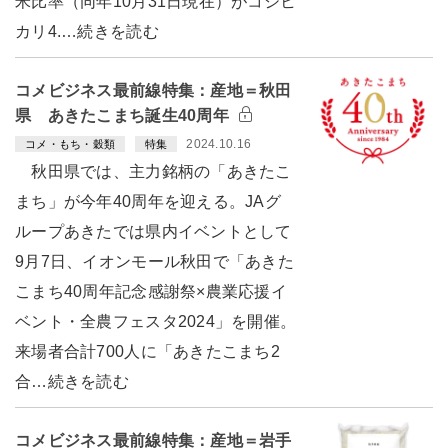
米比率（同年10月31日現在）がコシヒ
カリ4.…続きを読む
コメビジネス最前線特集：産地＝秋田
県 あきたこまち誕生40周年
2024.10.16
コメ・もち・穀類
特集
秋田県では、主力銘柄の「あきたこ
まち」が今年40周年を迎える。JAグ
ループあきたでは県内イベントとして
9月7日、イオンモール秋田で「あきた
こまち40周年記念感謝祭×農業応援イ
ベント・全農フェスタ2024」を開催。
来場者合計700人に「あきたこまち2
合…続きを読む
コメビジネス最前線特集：産地＝岩手