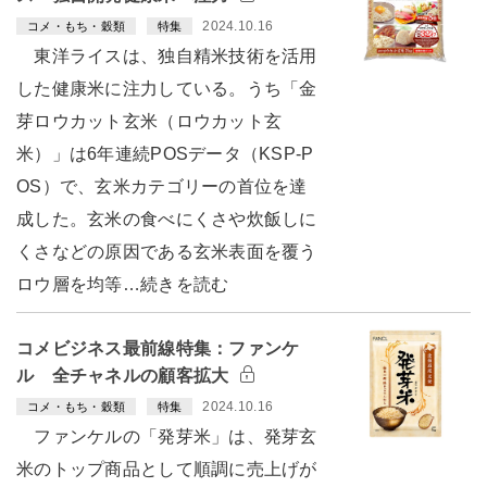
2024.10.16
コメ・もち・穀類
特集
東洋ライスは、独自精米技術を活用
した健康米に注力している。うち「金
芽ロウカット玄米（ロウカット玄
米）」は6年連続POSデータ（KSP-P
OS）で、玄米カテゴリーの首位を達
成した。玄米の食べにくさや炊飯しに
くさなどの原因である玄米表面を覆う
ロウ層を均等…続きを読む
コメビジネス最前線特集：ファンケ
ル 全チャネルの顧客拡大
2024.10.16
コメ・もち・穀類
特集
ファンケルの「発芽米」は、発芽玄
米のトップ商品として順調に売上げが