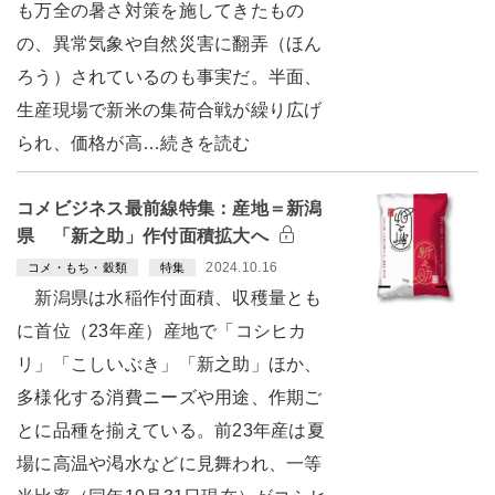
も万全の暑さ対策を施してきたもの
の、異常気象や自然災害に翻弄（ほん
ろう）されているのも事実だ。半面、
生産現場で新米の集荷合戦が繰り広げ
られ、価格が高…続きを読む
コメビジネス最前線特集：産地＝新潟
県 「新之助」作付面積拡大へ
2024.10.16
コメ・もち・穀類
特集
新潟県は水稲作付面積、収穫量とも
に首位（23年産）産地で「コシヒカ
リ」「こしいぶき」「新之助」ほか、
多様化する消費ニーズや用途、作期ご
とに品種を揃えている。前23年産は夏
場に高温や渇水などに見舞われ、一等