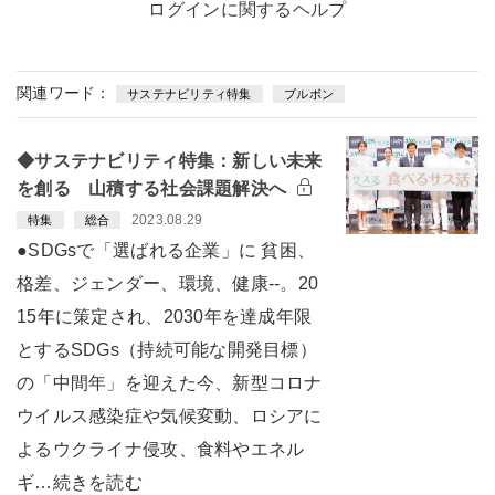
ログインに関するヘルプ
関連ワード：
サステナビリティ特集
ブルボン
◆サステナビリティ特集：新しい未来
を創る 山積する社会課題解決へ
2023.08.29
特集
総合
●SDGsで「選ばれる企業」に 貧困、
格差、ジェンダー、環境、健康--。20
15年に策定され、2030年を達成年限
とするSDGs（持続可能な開発目標）
の「中間年」を迎えた今、新型コロナ
ウイルス感染症や気候変動、ロシアに
よるウクライナ侵攻、食料やエネル
ギ…続きを読む