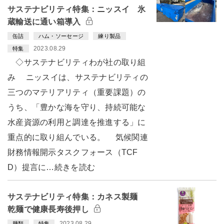
サステナビリティ特集：ニッスイ 氷
蔵輸送に通い箱導入
缶詰
ハム・ソーセージ
練り製品
2023.08.29
特集
◇サステナビリティわが社の取り組
み ニッスイは、サステナビリティの
三つのマテリアリティ（重要課題）の
うち、「豊かな海を守り、持続可能な
水産資源の利用と調達を推進する」に
重点的に取り組んでいる。 気候関連
財務情報開示タスクフォース（TCF
D）提言に…続きを読む
サステナビリティ特集：カネス製麺
乾麺で健康長寿後押し
2023.08.29
麺類
特集