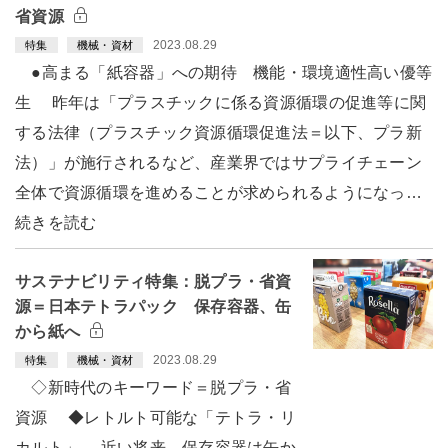
省資源
2023.08.29
特集
機械・資材
●高まる「紙容器」への期待 機能・環境適性高い優等
生 昨年は「プラスチックに係る資源循環の促進等に関
する法律（プラスチック資源循環促進法＝以下、プラ新
法）」が施行されるなど、産業界ではサプライチェーン
全体で資源循環を進めることが求められるようになっ…
続きを読む
サステナビリティ特集：脱プラ・省資
源＝日本テトラパック 保存容器、缶
から紙へ
2023.08.29
特集
機械・資材
◇新時代のキーワード＝脱プラ・省
資源 ◆レトルト可能な「テトラ・リ
カルト」 近い将来、保存容器は缶か