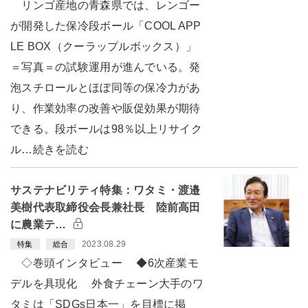
リンゴ産地の青森県では、レンゴー
が開発した保冷段ボール「COOL APP
LE BOX（クーラップルボックス）」
＝写真＝の試験運用が進んでいる。発
泡スチロールとほぼ同等の保冷力があ
り、作業効率の改善や販促効果が期待
できる。段ボールは98％以上リサイク
ル…続きを読む
サステナビリティ特集：ワタミ・渡邉
美樹代表取締役会長兼社長 陸前高田
に農業テ…
2023.08.29
特集
総合
◇巻頭インタビュー ◆6次産業モ
デルを具現化 外食チェーン大手のワ
タミは「SDGs日本一」を目標に掲