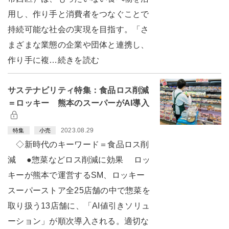
用し、作り手と消費者をつなぐことで
持続可能な社会の実現を目指す。「さ
まざまな業態の企業や団体と連携し、
作り手に複…続きを読む
サステナビリティ特集：食品ロス削減
＝ロッキー 熊本のスーパーがAI導入
2023.08.29
特集
小売
◇新時代のキーワード＝食品ロス削
減 ●惣菜などロス削減に効果 ロッ
キーが熊本で運営するSM、ロッキー
スーパーストア全25店舗の中で惣菜を
取り扱う13店舗に、「AI値引きソリュ
ーション」が順次導入される。適切な