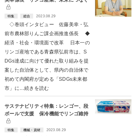
2023.08.29
特集
総合
◇巻頭インタビュー 佐藤美幸・弘
前市農林部りんご課企画推進係長 ◆
経済・社会・環境面で改革 日本一の
リンゴ産地である青森県弘前市は、S
DGs達成に向けて優れた取り組みを提
案した自治体として、県内の自治体で
初めて内閣府が定める「SDGs未来都
市」に…続きを読む
サステナビリティ特集：レンゴー、段
ボールで支援 保冷機能でリンゴ維持
2023.08.29
特集
機械・資材