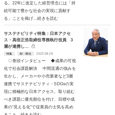
る。22年に改定した経営理念には「持
続可能で豊かな社会の実現に貢献す
る」ことを掲げ…続きを読む
サステナビリティ特集：日本アクセ
ス・高倍正浩取締役専務執行役員 3
層が連携し…
2023.08.29
特集
卸・商社
◇巻頭インタビュー ◆成果の可視
化で社会課題解決 中間流通の強みを
生かし、メーカーや小売業者など3層
連携でサステナビリティ・SDGsの実
現に積極的な日本アクセス。取り組む
べき課題に優先順位を付け、目標や成
果の“見える化”で従業員の士気を高め
ること…続きを読む