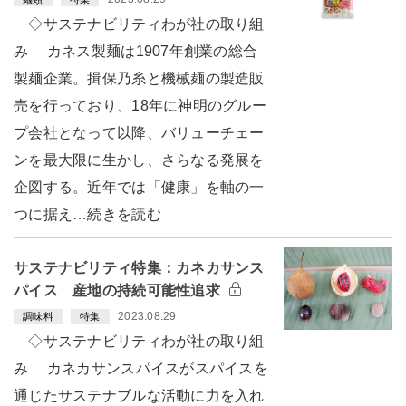
◇サステナビリティわが社の取り組
み カネス製麺は1907年創業の総合
製麺企業。揖保乃糸と機械麺の製造販
売を行っており、18年に神明のグルー
プ会社となって以降、バリューチェー
ンを最大限に生かし、さらなる発展を
企図する。近年では「健康」を軸の一
つに据え…続きを読む
サステナビリティ特集：カネカサンス
パイス 産地の持続可能性追求
2023.08.29
調味料
特集
◇サステナビリティわが社の取り組
み カネカサンスパイスがスパイスを
通じたサステナブルな活動に力を入れ