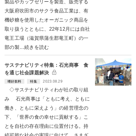
製品やカップゼリーを製造、販売する
大阪府吹田市のサクラ食品工業は、有
機砂糖を使用したオーガニック商品を
取り扱うとともに、22年12月には自社
竜王工場（滋賀県蒲生郡竜王町）の一
部の製…続きを読む
サステナビリティ特集：石光商事 食
を通じ社会課題解決
2023.08.29
嗜好飲料
特集
◇サステナビリティわが社の取り組
み 石光商事は「ともに考え、ともに
働き、ともに栄えよう」の経営理念の
下、「世界の食の幸せに貢献する」こ
とを自社の存在理由に位置付ける。持
続可能な社会の実現に向けて、さまざ