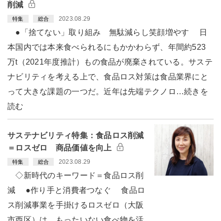
削減
2023.08.29
特集
総合
●「捨てない」取り組み 無駄減らし笑顔増やす 日
本国内では本来食べられるにもかかわらず、年間約523
万t（2021年度推計）もの食品が廃棄されている。サステ
ナビリティを考える上で、食品ロス対策は食品業界にと
って大きな課題の一つだ。近年は先端テクノロ…続きを
読む
サステナビリティ特集：食品ロス削減
＝ロスゼロ 商品価値を向上
2023.08.29
特集
総合
◇新時代のキーワード＝食品ロス削
減 ●作り手と消費者つなぐ 食品ロ
ス削減事業を手掛けるロスゼロ（大阪
市西区）は、もったいない食べ物を活