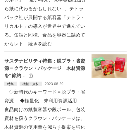
ら紙に代わるかもしれない--。テトラ
パック社が展開する紙容器「テトラ・
リカルト」の導入が世界中で進んでい
る。缶詰と同様、食品を容器に詰めて
からレト…続きを読む
サステナビリティ特集：脱プラ・省資
源＝クラウン・パッケージ 木材資源
を“節約…
2023.08.29
特集
機械・資材
◇新時代のキーワード＝脱プラ・省
資源 ◆軽量化、未利用資源活用
食品向けの紙製容器や段ボール、包装
資材を扱うクラウン・パッケージは、
木材資源の使用量を減らす提案を強化