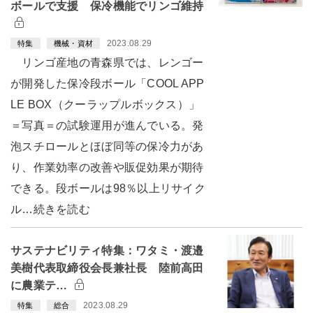
ボールで支援 保冷機能でリンゴ維持
2023.08.29
特集
機械・資材
リンゴ産地の青森県では、レンゴー
が開発した保冷段ボール「COOL APP
LE BOX（クーラップルボックス）」
＝写真＝の試験運用が進んでいる。発
泡スチロールとほぼ同等の保冷力があ
り、作業効率の改善や販促効果が期待
できる。段ボールは98％以上リサイク
ル…続きを読む
サステナビリティ特集：ワタミ・渡邉
美樹代表取締役会長兼社長 陸前高田
に農業テ…
2023.08.29
特集
総合