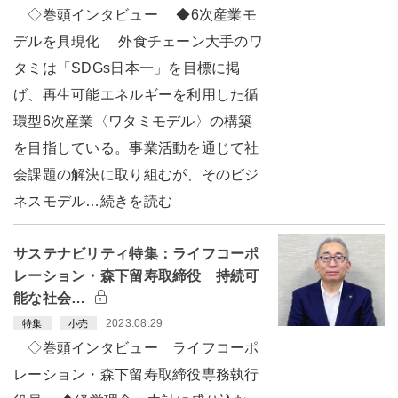
◇巻頭インタビュー ◆6次産業モ
デルを具現化 外食チェーン大手のワ
タミは「SDGs日本一」を目標に掲
げ、再生可能エネルギーを利用した循
環型6次産業〈ワタミモデル〉の構築
を目指している。事業活動を通じて社
会課題の解決に取り組むが、そのビジ
ネスモデル…続きを読む
サステナビリティ特集：ライフコーポ
レーション・森下留寿取締役 持続可
能な社会…
2023.08.29
特集
小売
◇巻頭インタビュー ライフコーポ
レーション・森下留寿取締役専務執行