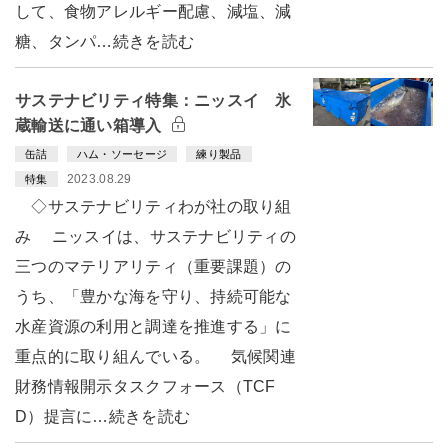
して、食物アレルギー配慮、減塩、減
糖、タンパ…続きを読む
サステナビリティ特集：ニッスイ 氷
蔵輸送に通い箱導入
缶詰
ハム・ソーセージ
練り製品
2023.08.29
特集
◇サステナビリティわが社の取り組
み ニッスイは、サステナビリティの
三つのマテリアリティ（重要課題）の
うち、「豊かな海を守り、持続可能な
水産資源の利用と調達を推進する」に
重点的に取り組んでいる。 気候関連
財務情報開示タスクフォース（TCF
D）提言に…続きを読む