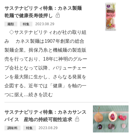
サステナビリティ特集：カネス製麺
乾麺で健康長寿後押し
2023.08.29
麺類
特集
◇サステナビリティわが社の取り組
み カネス製麺は1907年創業の総合
製麺企業。揖保乃糸と機械麺の製造販
売を行っており、18年に神明のグルー
プ会社となって以降、バリューチェー
ンを最大限に生かし、さらなる発展を
企図する。近年では「健康」を軸の一
つに据え…続きを読む
サステナビリティ特集：カネカサンス
パイス 産地の持続可能性追求
2023.08.29
調味料
特集