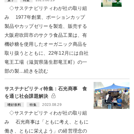
2023.08.29
菓子
特集
◇サステナビリティわが社の取り組
み 1977年創業、ポーションカップ
製品やカップゼリーを製造、販売する
大阪府吹田市のサクラ食品工業は、有
機砂糖を使用したオーガニック商品を
取り扱うとともに、22年12月には自社
竜王工場（滋賀県蒲生郡竜王町）の一
部の製…続きを読む
サステナビリティ特集：石光商事 食
を通じ社会課題解決
2023.08.29
嗜好飲料
特集
◇サステナビリティわが社の取り組
み 石光商事は「ともに考え、ともに
働き、ともに栄えよう」の経営理念の