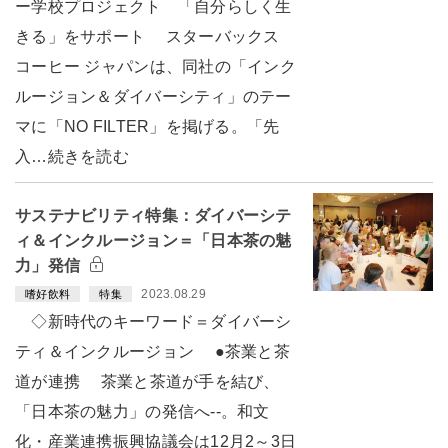
ー学校プロジェクト 「自分らしく生
きる」をサポート スターバックス
コーヒー ジャパンは、同社の「インク
ルージョン＆ダイバーシティ」のテー
マに「NO FILTER」を掲げる。「先
入…続きを読む
サステナビリティ特集：ダイバーシテ
ィ＆インクルージョン＝「日本茶の魅
力」発信
2023.08.29
嗜好飲料
特集
◇新時代のキーワード＝ダイバーシ
ティ＆インクルージョン ●茶業と茶
道が連携 茶業と茶道が手を結び、
「日本茶の魅力」の発信へ--。和文
化・産業連携振興協議会は12月2～3日