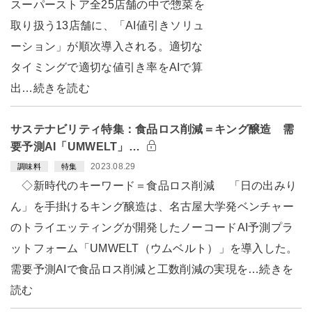
スーパーストア全25店舗の中で惣菜を
取り扱う13店舗に、「AI値引きソリュ
ーション」が順次導入される。適切な
タイミングで適切な値引き率をAIで算
出…続きを読む
サステナビリティ特集：食品ロス削減＝キング醸造 需
要予測AI「UMWELT」…
2023.08.29
調味料
特集
◇新時代のキーワード＝食品ロス削減 「日の出みり
ん」を手掛けるキング醸造は、名古屋大学発ベンチャー
のトライエッティングが開発したノーコードAI予測プラ
ットフォーム「UMWELT（ウムベルト）」を導入した。
需要予測AIで食品ロス削減と工数削減の実現を…続きを
読む