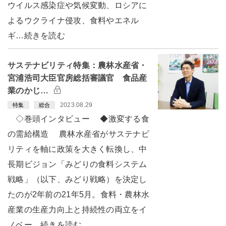
ウイルス感染症や気候変動、ロシアに
よるウクライナ侵攻、食料やエネル
ギ…続きを読む
サステナビリティ特集：農林水産省・
宮浦浩司大臣官房総括審議官 食品産
業のかじ…
2023.08.29
特集
総合
◇巻頭インタビュー ◆激変する食
の需給構造 農林水産省がサステナビ
リティを軸に政策を大きく転換し、中
長期ビジョン「みどりの食料システム
戦略」（以下、みどり戦略）を決定し
たのが2年前の21年5月。食料・農林水
産業の生産力向上と持続性の両立をイ
ノベー…続きを読む