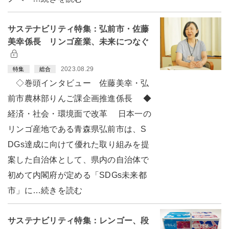
サステナビリティ特集：弘前市・佐藤
美幸係長 リンゴ産業、未来につなぐ
2023.08.29
特集
総合
◇巻頭インタビュー 佐藤美幸・弘
前市農林部りんご課企画推進係長 ◆
経済・社会・環境面で改革 日本一の
リンゴ産地である青森県弘前市は、S
DGs達成に向けて優れた取り組みを提
案した自治体として、県内の自治体で
初めて内閣府が定める「SDGs未来都
市」に…続きを読む
サステナビリティ特集：レンゴー、段