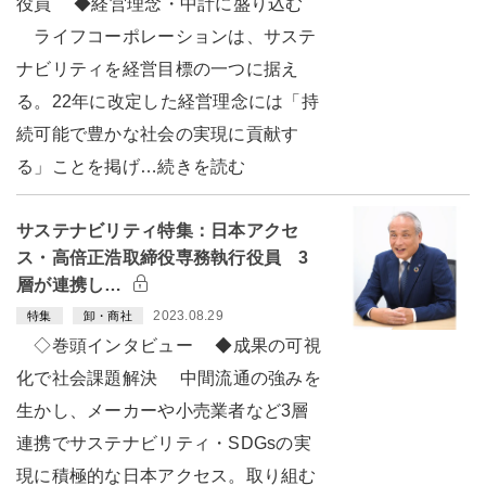
役員 ◆経営理念・中計に盛り込む
ライフコーポレーションは、サステ
ナビリティを経営目標の一つに据え
る。22年に改定した経営理念には「持
続可能で豊かな社会の実現に貢献す
る」ことを掲げ…続きを読む
サステナビリティ特集：日本アクセ
ス・高倍正浩取締役専務執行役員 3
層が連携し…
2023.08.29
特集
卸・商社
◇巻頭インタビュー ◆成果の可視
化で社会課題解決 中間流通の強みを
生かし、メーカーや小売業者など3層
連携でサステナビリティ・SDGsの実
現に積極的な日本アクセス。取り組む