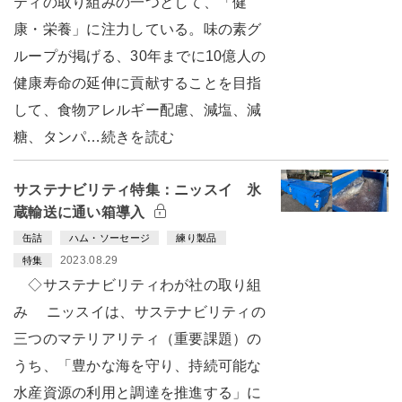
ティの取り組みの一つとして、「健
康・栄養」に注力している。味の素グ
ループが掲げる、30年までに10億人の
健康寿命の延伸に貢献することを目指
して、食物アレルギー配慮、減塩、減
糖、タンパ…続きを読む
サステナビリティ特集：ニッスイ 氷
蔵輸送に通い箱導入
缶詰
ハム・ソーセージ
練り製品
2023.08.29
特集
◇サステナビリティわが社の取り組
み ニッスイは、サステナビリティの
三つのマテリアリティ（重要課題）の
うち、「豊かな海を守り、持続可能な
水産資源の利用と調達を推進する」に