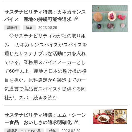
サステナビリティ特集：カネカサンス
パイス 産地の持続可能性追求
2023.08.29
調味料
特集
◇サステナビリティわが社の取り組
み カネカサンスパイスがスパイスを
通じたサステナブルな活動に力を入れ
ている。業務用スパイスメーカーとし
て60年以上、産地と日本の懸け橋の役
目を担い、原料選定から製造までの一
気通貫で高品質スパイスを提供する同
社が、スパ…続きを読む
サステナビリティ特集：エム・シーシ
ー食品 おいしさの追求明確化
2023.08.29
調理品・コメまわり品
特集