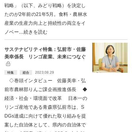
戦略」（以下、みどり戦略）を決定し
たのが2年前の21年5月。食料・農林水
産業の生産力向上と持続性の両立をイ
ノベー…続きを読む
サステナビリティ特集：弘前市・佐藤
美幸係長 リンゴ産業、未来につなぐ
2023.08.29
特集
総合
◇巻頭インタビュー 佐藤美幸・弘
前市農林部りんご課企画推進係長 ◆
経済・社会・環境面で改革 日本一の
リンゴ産地である青森県弘前市は、S
DGs達成に向けて優れた取り組みを提
案した自治体として、県内の自治体で