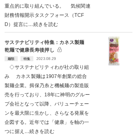
重点的に取り組んでいる。 気候関連
財務情報開示タスクフォース（TCF
D）提言に…続きを読む
サステナビリティ特集：カネス製麺
乾麺で健康長寿後押し
2023.08.29
麺類
特集
◇サステナビリティわが社の取り組
み カネス製麺は1907年創業の総合
製麺企業。揖保乃糸と機械麺の製造販
売を行っており、18年に神明のグルー
プ会社となって以降、バリューチェー
ンを最大限に生かし、さらなる発展を
企図する。近年では「健康」を軸の一
つに据え…続きを読む