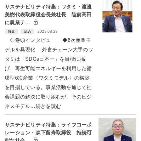
サステナビリティ特集：ワタミ・渡邉
美樹代表取締役会長兼社長 陸前高田
に農業テ…
2023.08.29
特集
総合
◇巻頭インタビュー ◆6次産業モ
デルを具現化 外食チェーン大手のワ
タミは「SDGs日本一」を目標に掲
げ、再生可能エネルギーを利用した循
環型6次産業〈ワタミモデル〉の構築
を目指している。事業活動を通じて社
会課題の解決に取り組むが、そのビジ
ネスモデル…続きを読む
サステナビリティ特集：ライフコーポ
レーション・森下留寿取締役 持続可
能な社会…