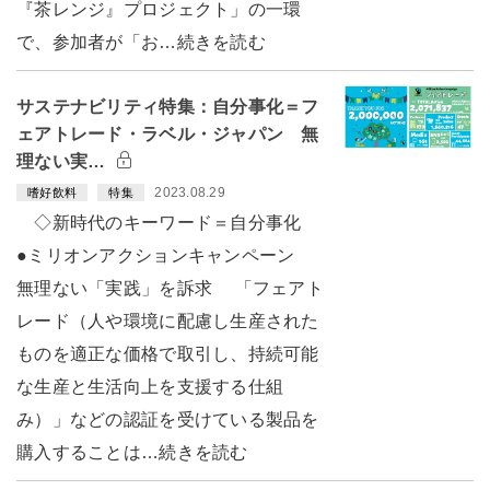
『茶レンジ』プロジェクト」の一環
で、参加者が「お…続きを読む
サステナビリティ特集：自分事化＝フ
ェアトレード・ラベル・ジャパン 無
理ない実…
2023.08.29
嗜好飲料
特集
◇新時代のキーワード＝自分事化
●ミリオンアクションキャンペーン
無理ない「実践」を訴求 「フェアト
レード（人や環境に配慮し生産された
ものを適正な価格で取引し、持続可能
な生産と生活向上を支援する仕組
み）」などの認証を受けている製品を
購入することは…続きを読む