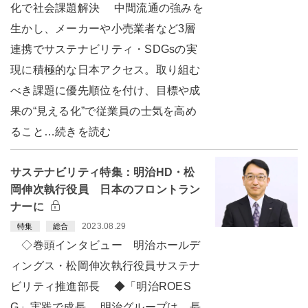
化で社会課題解決 中間流通の強みを
生かし、メーカーや小売業者など3層
連携でサステナビリティ・SDGsの実
現に積極的な日本アクセス。取り組む
べき課題に優先順位を付け、目標や成
果の“見える化”で従業員の士気を高め
ること…続きを読む
サステナビリティ特集：明治HD・松
岡伸次執行役員 日本のフロントラン
ナーに
2023.08.29
特集
総合
◇巻頭インタビュー 明治ホールデ
ィングス・松岡伸次執行役員サステナ
ビリティ推進部長 ◆「明治ROES
G」実践で成長 明治グループは、長