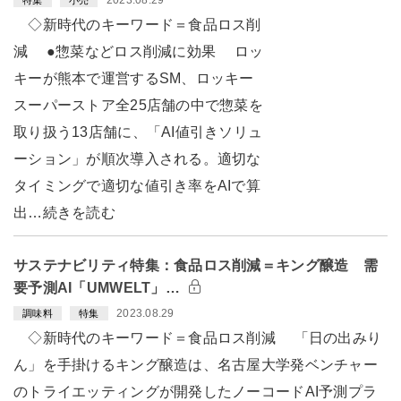
◇新時代のキーワード＝食品ロス削
減 ●惣菜などロス削減に効果 ロッ
キーが熊本で運営するSM、ロッキー
スーパーストア全25店舗の中で惣菜を
取り扱う13店舗に、「AI値引きソリュ
ーション」が順次導入される。適切な
タイミングで適切な値引き率をAIで算
出…続きを読む
サステナビリティ特集：食品ロス削減＝キング醸造 需
要予測AI「UMWELT」…
2023.08.29
調味料
特集
◇新時代のキーワード＝食品ロス削減 「日の出みり
ん」を手掛けるキング醸造は、名古屋大学発ベンチャー
のトライエッティングが開発したノーコードAI予測プラ