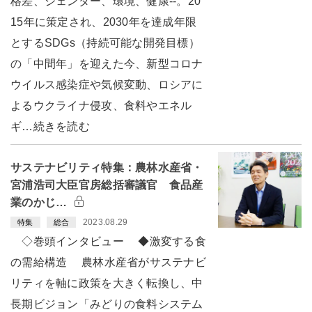
格差、ジェンダー、環境、健康--。20
15年に策定され、2030年を達成年限
とするSDGs（持続可能な開発目標）
の「中間年」を迎えた今、新型コロナ
ウイルス感染症や気候変動、ロシアに
よるウクライナ侵攻、食料やエネル
ギ…続きを読む
サステナビリティ特集：農林水産省・
宮浦浩司大臣官房総括審議官 食品産
業のかじ…
2023.08.29
特集
総合
◇巻頭インタビュー ◆激変する食
の需給構造 農林水産省がサステナビ
リティを軸に政策を大きく転換し、中
長期ビジョン「みどりの食料システム