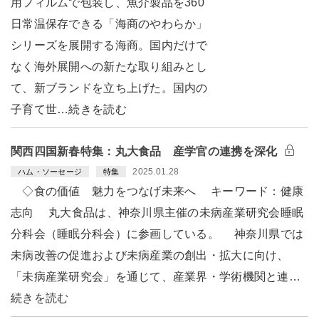
用フィルムで包装し、魚介製品を360
日常温保存できる「海商のやわらか」
シリーズを展開する海商。国内だけで
なく海外展開への新たな取り組みとし
て、新ブランドを立ち上げた。国内の
子育て世…続きを読む
関西四国新春特集：丸大食品 産学官の連携を深化
2025.01.28
ハム・ソーセージ
特集
◇食の価値 魅力をつなげ未来へ キーワード：健康
志向 丸大食品は、神奈川県主催の未病産業研究会睡眠
分科会（睡眠分科会）に参画している。 神奈川県では
未病改善の促進および未病産業の創出・拡大に向け、
「未病産業研究会」を通じて、産業界・学術機関と連…
続きを読む