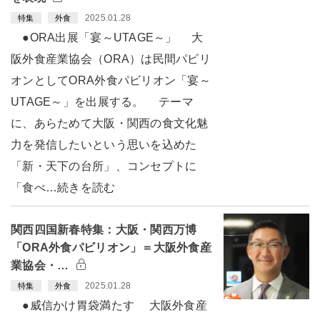
2025.01.28
特集
外食
●ORA出展「宴～UTAGE～」 大
阪外食産業協会（ORA）は民間パビリ
オンとしてORA外食パビリオン「宴～
UTAGE～」を出展する。 テーマ
に、あらためて大阪・関西の食文化魅
力を発信したいという思いを込めた
「新・天下の台所」、コンセプトに
「食べ…続きを読む
関西四国新春特集：大阪・関西万博
「ORA外食パビリオン」＝大阪外食産
業協会・…
2025.01.28
特集
外食
●威信かけ胃袋満たす 大阪外食産