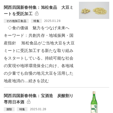
関西四国新春特集：旭松食品 大豆ミ
ートを受託加工
2025.01.28
その他加工食品
特集
◇食の価値 魅力をつなげ未来へ
キーワード：共創共存・地域振興・国
産指針 旭松食品がご当地大豆を大豆
ミートに受託加工する新たな取り組み
をスタートしている。持続可能な社会
の実現や地球環境保全に向け、各地域
の少量でも自慢の地元大豆を活用した
地産地消の…続きを読む
関西四国新春特集：宝酒造 炭酸割り
専用日本酒
2025.01.28
酒類
特集