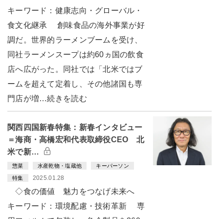
キーワード：健康志向・グローバル・
食文化継承 創味食品の海外事業が好
調だ。世界的ラーメンブームを受け、
同社ラーメンスープは約60ヵ国の飲食
店へ広がった。同社では「北米ではブ
ームを超えて定着し、その他諸国も専
門店が増…続きを読む
関西四国新春特集：新春インタビュー
＝海商・高橋宏和代表取締役CEO 北
米で新…
惣菜
水産乾物・塩蔵他
キーパーソン
2025.01.28
特集
◇食の価値 魅力をつなげ未来へ
キーワード：環境配慮・技術革新 専