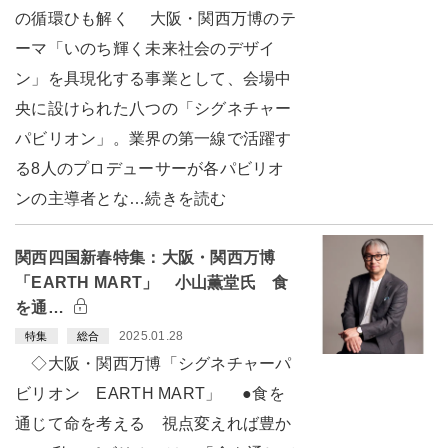
の循環ひも解く 大阪・関西万博のテ
ーマ「いのち輝く未来社会のデザイ
ン」を具現化する事業として、会場中
央に設けられた八つの「シグネチャー
パビリオン」。業界の第一線で活躍す
る8人のプロデューサーが各パビリオ
ンの主導者とな…続きを読む
関西四国新春特集：大阪・関西万博
「EARTH MART」 小山薫堂氏 食
を通…
2025.01.28
特集
総合
◇大阪・関西万博「シグネチャーパ
ビリオン EARTH MART」 ●食を
通じて命を考える 視点変えれば豊か