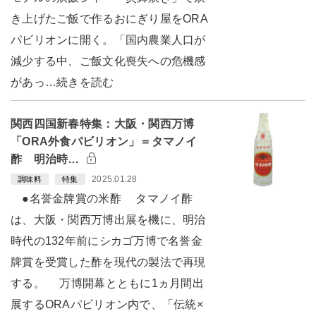
き上げたご飯で作るおにぎり屋をORA
パビリオンに開く。「国内農業人口が
減少する中、ご飯文化喪失への危機感
があっ…続きを読む
関西四国新春特集：大阪・関西万博
「ORA外食パビリオン」＝タマノイ
酢 明治時…
2025.01.28
調味料
特集
●名誉金牌賞の米酢 タマノイ酢
は、大阪・関西万博出展を機に、明治
時代の132年前にシカゴ万博で名誉金
牌賞を受賞した酢を現代の製法で再現
する。 万博開幕とともに1ヵ月間出
展するORAパビリオン内で、「伝統×