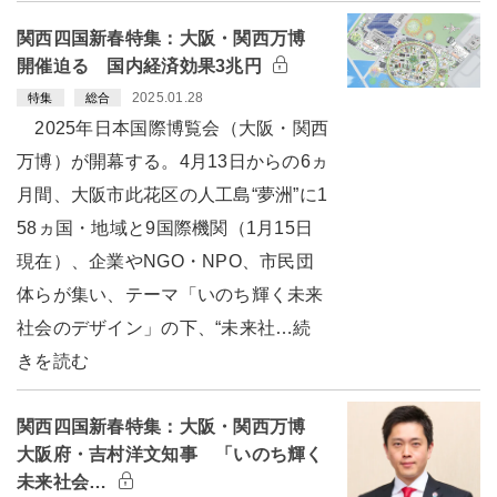
関西四国新春特集：大阪・関西万博
開催迫る 国内経済効果3兆円
2025.01.28
特集
総合
2025年日本国際博覧会（大阪・関西
万博）が開幕する。4月13日からの6ヵ
月間、大阪市此花区の人工島“夢洲”に1
58ヵ国・地域と9国際機関（1月15日
現在）、企業やNGO・NPO、市民団
体らが集い、テーマ「いのち輝く未来
社会のデザイン」の下、“未来社…続
きを読む
関西四国新春特集：大阪・関西万博
大阪府・吉村洋文知事 「いのち輝く
未来社会…