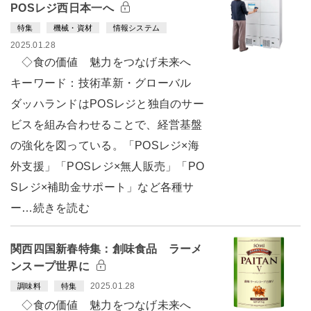
POSレジ西日本一へ
特集
機械・資材
情報システム
2025.01.28
◇食の価値 魅力をつなげ未来へ
キーワード：技術革新・グローバル
ダッハランドはPOSレジと独自のサー
ビスを組み合わせることで、経営基盤
の強化を図っている。「POSレジ×海
外支援」「POSレジ×無人販売」「PO
Sレジ×補助金サポート」など各種サ
ー…続きを読む
関西四国新春特集：創味食品 ラーメ
ンスープ世界に
2025.01.28
調味料
特集
◇食の価値 魅力をつなげ未来へ