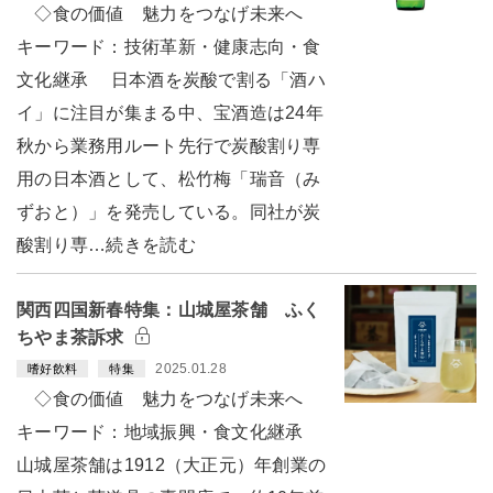
◇食の価値 魅力をつなげ未来へ
キーワード：技術革新・健康志向・食
文化継承 日本酒を炭酸で割る「酒ハ
イ」に注目が集まる中、宝酒造は24年
秋から業務用ルート先行で炭酸割り専
用の日本酒として、松竹梅「瑞音（み
ずおと）」を発売している。同社が炭
酸割り専…続きを読む
関西四国新春特集：山城屋茶舗 ふく
ちやま茶訴求
2025.01.28
嗜好飲料
特集
◇食の価値 魅力をつなげ未来へ
キーワード：地域振興・食文化継承
山城屋茶舗は1912（大正元）年創業の