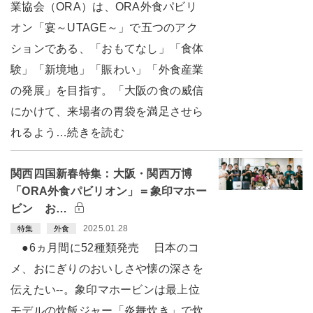
業協会（ORA）は、ORA外食パビリ
オン「宴～UTAGE～」で五つのアク
ションである、「おもてなし」「食体
験」「新境地」「賑わい」「外食産業
の発展」を目指す。「大阪の食の威信
にかけて、来場者の胃袋を満足させら
れるよう…続きを読む
関西四国新春特集：大阪・関西万博
「ORA外食パビリオン」＝象印マホー
ビン お…
2025.01.28
特集
外食
●6ヵ月間に52種類発売 日本のコ
メ、おにぎりのおいしさや懐の深さを
伝えたい--。象印マホービンは最上位
モデルの炊飯ジャー「炎舞炊き」で炊