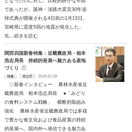
となったのに対し、比較的静かな年始
であったが、阪神・淡路大震災30年追
悼式典が開催される4日前の1月13日、
宮崎県に震度5弱の地震が発生した。
先…続きを読む
関西四国新春特集：近畿農政局・相本
浩志局長 持続的発展へ魅力ある産地
づくり
2025.01.28
特集
官公庁
◇新春インタビュー 農林水産省近
畿農政局 相本浩志局長 ●「みどり
の食料システム戦略」 横断的取組み
強化 農林水産省近畿農政局では多様
で豊かな食文化および食品産業の持続
的発展へ、国内外へ発信できる魅力あ