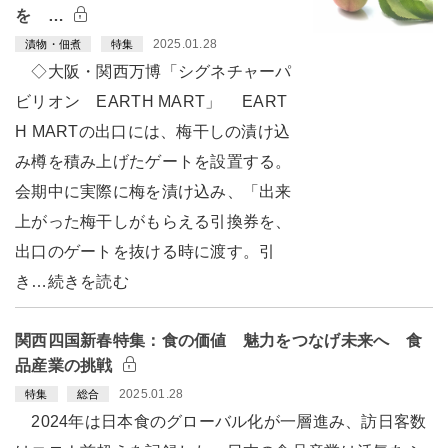
を …
2025.01.28
漬物・佃煮
特集
◇大阪・関西万博「シグネチャーパ
ビリオン EARTH MART」 EART
H MARTの出口には、梅干しの漬け込
み樽を積み上げたゲートを設置する。
会期中に実際に梅を漬け込み、「出来
上がった梅干しがもらえる引換券を、
出口のゲートを抜ける時に渡す。引
き…続きを読む
関西四国新春特集：食の価値 魅力をつなげ未来へ 食
品産業の挑戦
2025.01.28
特集
総合
2024年は日本食のグローバル化が一層進み、訪日客数