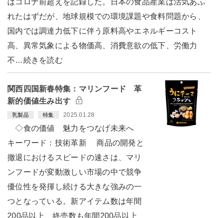
はコロナ前超えを記録した。日本の食品産業は活気あふ
れたはずだが、地球規模での環境課題や食料問題から、
国内では調達力低下に伴う原料高やエネルギーコスト
高、異常気象による物価高、消費意欲の低下、労働力
不…続きを読む
関西四国新春特集：マリンフード 革
新的価値生み出す
2025.01.28
乳製品
特集
◇食の価値 魅力をつなげ未来へ
キーワード：技術革新 商品の開発と
撤退におけるスピードの速さは、マリ
ンフードが変動激しい市場の中で競争
優位性を発揮し続ける大きな強みの一
つとなっている。新アイテム数は年間
200品以上、終売数も年間200品以上