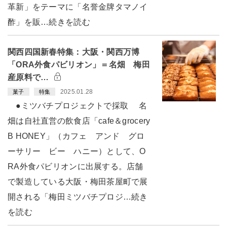
革新」をテーマに「名誉金牌タマノイ
酢」を販…続きを読む
関西四国新春特集：大阪・関西万博
「ORA外食パビリオン」＝名畑 梅田
産原料で…
2025.01.28
菓子
特集
●ミツバチプロジェクトで採取 名
畑は自社直営の飲食店「cafe＆grocery
B HONEY」（カフェ アンド グロ
ーサリー ビー ハニー）として、O
RA外食パビリオンに出展する。店舗
で製造している大阪・梅田茶屋町で展
開される「梅田ミツバチプロジ…続き
を読む