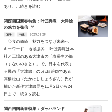
あり、…続きを読む
関西四国新春特集：叶匠壽庵 大津絵
の魅力を発信
2025.01.28
菓子
特集
◇食の価値 魅力をつなげ未来へ
キーワード：地域振興 叶匠壽庵は本
社と工場のある大津市の「寿長生の郷
（すないのさと）」で、日本を代表す
る民画「大津絵」の5代目絵師である
高橋松山（たかはししょうざん）氏が
描いた新作大津絵展を11月2日から24
日まで…続きを読む
関西四国新春特集：ダッハランド