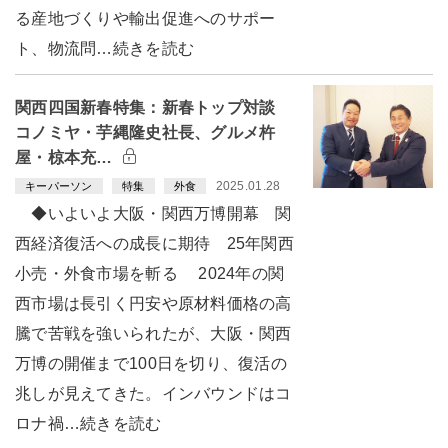
る産地づくりや輸出促進へのサポー
ト、物流問…続きを読む
関西四国新春特集：新春トップ対談
コノミヤ・芋縄隆史社長、グルメ杵
屋・椋本充…
2025.01.28
キーパーソン
特集
外食
◆いよいよ大阪・関西万博開幕 関
西経済復活への成長に期待 25年関西
小売・外食市場を斬る 2024年の関
西市場は長引く円安や原材料価格の高
騰で苦戦を強いられたが、大阪・関西
万博の開催まで100日を切り、復活の
兆しが見えてきた。インバウンドはコ
ロナ禍…続きを読む