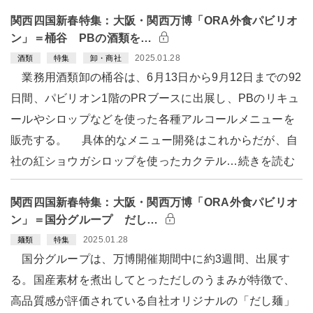
関西四国新春特集：大阪・関西万博「ORA外食パビリオ
ン」＝桶谷 PBの酒類を…
2025.01.28
酒類
特集
卸・商社
業務用酒類卸の桶谷は、6月13日から9月12日までの92
日間、パビリオン1階のPRブースに出展し、PBのリキュ
ールやシロップなどを使った各種アルコールメニューを
販売する。 具体的なメニュー開発はこれからだが、自
社の紅ショウガシロップを使ったカクテル…続きを読む
関西四国新春特集：大阪・関西万博「ORA外食パビリオ
ン」＝国分グループ だし…
2025.01.28
麺類
特集
国分グループは、万博開催期間中に約3週間、出展す
る。国産素材を煮出してとっただしのうまみが特徴で、
高品質感が評価されている自社オリジナルの「だし麺」