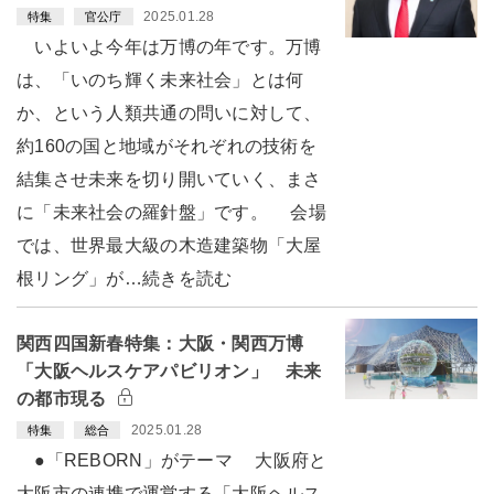
2025.01.28
特集
官公庁
いよいよ今年は万博の年です。万博
は、「いのち輝く未来社会」とは何
か、という人類共通の問いに対して、
約160の国と地域がそれぞれの技術を
結集させ未来を切り開いていく、まさ
に「未来社会の羅針盤」です。 会場
では、世界最大級の木造建築物「大屋
根リング」が…続きを読む
関西四国新春特集：大阪・関西万博
「大阪ヘルスケアパビリオン」 未来
の都市現る
2025.01.28
特集
総合
●「REBORN」がテーマ 大阪府と
大阪市の連携で運営する「大阪ヘルス