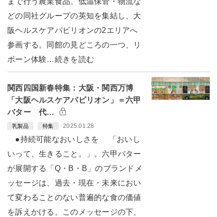
まで行う農業食品、低温保管・物流な
どの同社グループの英知を集結し、大
阪ヘルスケアパビリオンの2エリアへ
参画する。同館の見どころの一つ、リ
ボーン体験…続きを読む
関西四国新春特集：大阪・関西万博
「大阪ヘルスケアパビリオン」＝六甲
バター 代…
2025.01.28
乳製品
特集
●持続可能なおいしさを 「おいし
いって、生きること。」。六甲バター
が展開する「Q・B・B」のブランドメ
ッセージは、過去・現在・未来におい
て変わることのない普遍的な食の価値
を訴えかける。このメッセージの下、