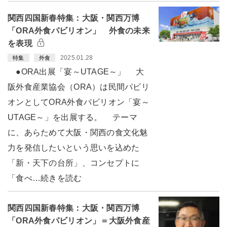
関西四国新春特集：大阪・関西万博
「ORA外食パビリオン」 外食の未来
を表現
2025.01.28
特集
外食
●ORA出展「宴～UTAGE～」 大
阪外食産業協会（ORA）は民間パビリ
オンとしてORA外食パビリオン「宴～
UTAGE～」を出展する。 テーマ
に、あらためて大阪・関西の食文化魅
力を発信したいという思いを込めた
「新・天下の台所」、コンセプトに
「食べ…続きを読む
関西四国新春特集：大阪・関西万博
「ORA外食パビリオン」＝大阪外食産