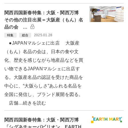
関西四国新春特集：大阪・関西万博
その他の注目出展＝大阪産（もん）名
品の会 …
2025.01.28
特集
総合
●JAPANマルシェに出店 大阪産
（もん）名品の会は、日本の食や文
化、歴史を感じながら地産品などを買
い物できるJAPANマルシェに出店す
る。大阪産名品の認証を受けた商品を
中心に、“大阪らしさ”あふれる名品を
全国に発信し、ブランド展開を図る。
店舗…続きを読む
関西四国新春特集：大阪・関西万博
「シグネチャーパビリオン EARTH