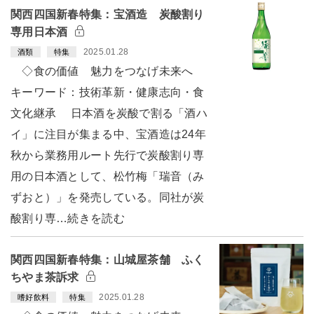
関西四国新春特集：宝酒造 炭酸割り
専用日本酒
2025.01.28
酒類
特集
◇食の価値 魅力をつなげ未来へ
キーワード：技術革新・健康志向・食
文化継承 日本酒を炭酸で割る「酒ハ
イ」に注目が集まる中、宝酒造は24年
秋から業務用ルート先行で炭酸割り専
用の日本酒として、松竹梅「瑞音（み
ずおと）」を発売している。同社が炭
酸割り専…続きを読む
関西四国新春特集：山城屋茶舗 ふく
ちやま茶訴求
2025.01.28
嗜好飲料
特集