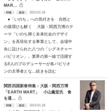
MAR…
2025.01.28
特集
総合
●「いのち」への気付きを 自然と
の循環ひも解く 大阪・関西万博のテ
ーマ「いのち輝く未来社会のデザイ
ン」を具現化する事業として、会場中
央に設けられた八つの「シグネチャー
パビリオン」。業界の第一線で活躍す
る8人のプロデューサーが各パビリオ
ンの主導者とな…続きを読む
関西四国新春特集：大阪・関西万博
「EARTH MART」 小山薫堂氏 食
を通…
2025.01.28
特集
総合