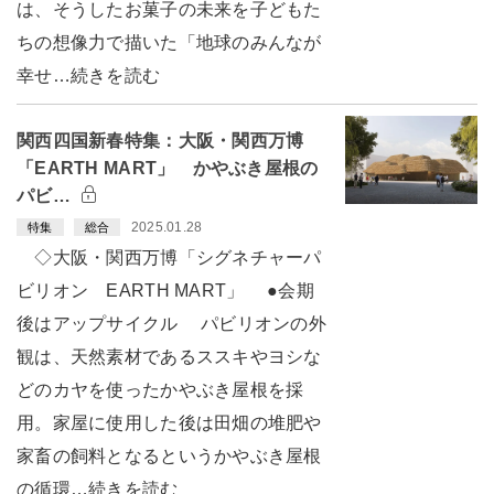
は、そうしたお菓子の未来を子どもた
ちの想像力で描いた「地球のみんなが
幸せ…続きを読む
関西四国新春特集：大阪・関西万博
「EARTH MART」 かやぶき屋根の
パビ…
2025.01.28
特集
総合
◇大阪・関西万博「シグネチャーパ
ビリオン EARTH MART」 ●会期
後はアップサイクル パビリオンの外
観は、天然素材であるススキやヨシな
どのカヤを使ったかやぶき屋根を採
用。家屋に使用した後は田畑の堆肥や
家畜の飼料となるというかやぶき屋根
の循環…続きを読む