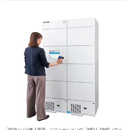
「POS レジ×無人販売」ソリューションの「WELL TAKE（ウェ