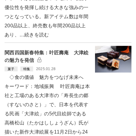
優位性を発揮し続ける大きな強みの一
つとなっている。新アイテム数は年間
200品以上、終売数も年間200品以上
あり、…続きを読む
関西四国新春特集：叶匠壽庵 大津絵
の魅力を発信
2025.01.28
菓子
特集
◇食の価値 魅力をつなげ未来へ
キーワード：地域振興 叶匠壽庵は本
社と工場のある大津市の「寿長生の郷
（すないのさと）」で、日本を代表す
る民画「大津絵」の5代目絵師である
高橋松山（たかはししょうざん）氏が
描いた新作大津絵展を11月2日から24