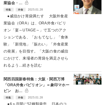
業協会・…
2025.01.28
特集
外食
●威信かけ胃袋満たす 大阪外食産
業協会（ORA）は、ORA外食パビリ
オン「宴～UTAGE～」で五つのアク
ションである、「おもてなし」「食体
験」「新境地」「賑わい」「外食産業
の発展」を目指す。「大阪の食の威信
にかけて、来場者の胃袋を満足させら
れるよう…続きを読む
関西四国新春特集：大阪・関西万博
「ORA外食パビリオン」＝象印マホー
ビン お…
2025.01.28
特集
外食
●6ヵ月間に52種類発売 日本のコ