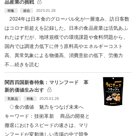
品産業の挑戦
2025.01.28
特集
総合
2024年は日本食のグローバル化が一層進み、訪日客数
はコロナ前超えを記録した。日本の食品産業は活気あふ
れたはずだが、地球規模での環境課題や食料問題から、
国内では調達力低下に伴う原料高やエネルギーコスト
高、異常気象による物価高、消費意欲の低下、労働力
不…続きを読む
関西四国新春特集：マリンフード 革
新的価値生み出す
2025.01.28
乳製品
特集
◇食の価値 魅力をつなげ未来へ
キーワード：技術革新 商品の開発と
撤退におけるスピードの速さは、マリ
ンフードが変動激しい市場の中で競争