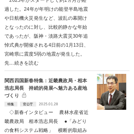
2025年がスタートして約1ヵ月が経
過した。24年が年明けの能登半島地震
や日航機火災発生など、波乱の幕開け
となったのに対し、比較的静かな年始
であったが、阪神・淡路大震災30年追
悼式典が開催される4日前の1月13日、
宮崎県に震度5弱の地震が発生した。
先…続きを読む
関西四国新春特集：近畿農政局・相本
浩志局長 持続的発展へ魅力ある産地
づくり
2025.01.28
特集
官公庁
◇新春インタビュー 農林水産省近
畿農政局 相本浩志局長 ●「みどり
の食料システム戦略」 横断的取組み