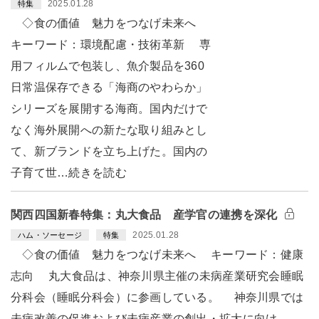
2025.01.28
特集
◇食の価値 魅力をつなげ未来へ
キーワード：環境配慮・技術革新 専
用フィルムで包装し、魚介製品を360
日常温保存できる「海商のやわらか」
シリーズを展開する海商。国内だけで
なく海外展開への新たな取り組みとし
て、新ブランドを立ち上げた。国内の
子育て世…続きを読む
関西四国新春特集：丸大食品 産学官の連携を深化
2025.01.28
ハム・ソーセージ
特集
◇食の価値 魅力をつなげ未来へ キーワード：健康
志向 丸大食品は、神奈川県主催の未病産業研究会睡眠
分科会（睡眠分科会）に参画している。 神奈川県では
未病改善の促進および未病産業の創出・拡大に向け、