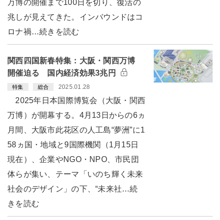
万博の開催まで100日を切り、復活の
兆しが見えてきた。インバウンドはコ
ロナ禍…続きを読む
関西四国新春特集：大阪・関西万博
開催迫る 国内経済効果3兆円
2025.01.28
特集
総合
2025年日本国際博覧会（大阪・関西
万博）が開幕する。4月13日からの6ヵ
月間、大阪市此花区の人工島“夢洲”に1
58ヵ国・地域と9国際機関（1月15日
現在）、企業やNGO・NPO、市民団
体らが集い、テーマ「いのち輝く未来
社会のデザイン」の下、“未来社…続
きを読む