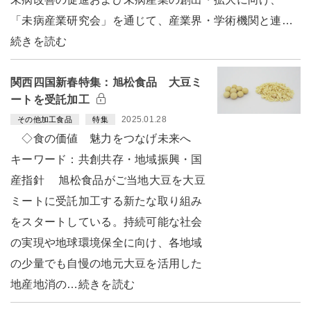
「未病産業研究会」を通じて、産業界・学術機関と連…
続きを読む
関西四国新春特集：旭松食品 大豆ミ
ートを受託加工
2025.01.28
その他加工食品
特集
◇食の価値 魅力をつなげ未来へ
キーワード：共創共存・地域振興・国
産指針 旭松食品がご当地大豆を大豆
ミートに受託加工する新たな取り組み
をスタートしている。持続可能な社会
の実現や地球環境保全に向け、各地域
の少量でも自慢の地元大豆を活用した
地産地消の…続きを読む