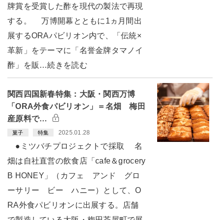
牌賞を受賞した酢を現代の製法で再現
する。 万博開幕とともに1ヵ月間出
展するORAパビリオン内で、「伝統×
革新」をテーマに「名誉金牌タマノイ
酢」を販…続きを読む
関西四国新春特集：大阪・関西万博
「ORA外食パビリオン」＝名畑 梅田
産原料で…
2025.01.28
菓子
特集
●ミツバチプロジェクトで採取 名
畑は自社直営の飲食店「cafe＆grocery
B HONEY」（カフェ アンド グロ
ーサリー ビー ハニー）として、O
RA外食パビリオンに出展する。店舗
で製造している大阪・梅田茶屋町で展