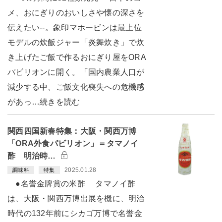
メ、おにぎりのおいしさや懐の深さを
伝えたい--。象印マホービンは最上位
モデルの炊飯ジャー「炎舞炊き」で炊
き上げたご飯で作るおにぎり屋をORA
パビリオンに開く。「国内農業人口が
減少する中、ご飯文化喪失への危機感
があっ…続きを読む
関西四国新春特集：大阪・関西万博
「ORA外食パビリオン」＝タマノイ
酢 明治時…
2025.01.28
調味料
特集
●名誉金牌賞の米酢 タマノイ酢
は、大阪・関西万博出展を機に、明治
時代の132年前にシカゴ万博で名誉金