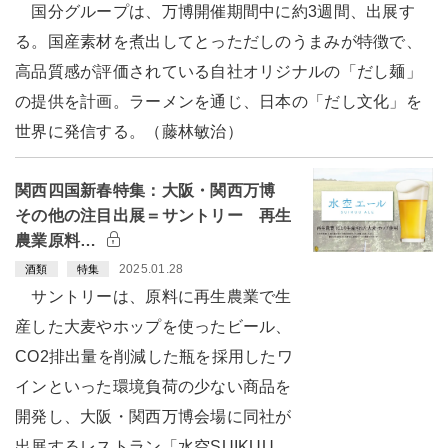
国分グループは、万博開催期間中に約3週間、出展す
る。国産素材を煮出してとっただしのうまみが特徴で、
高品質感が評価されている自社オリジナルの「だし麺」
の提供を計画。ラーメンを通じ、日本の「だし文化」を
世界に発信する。（藤林敏治）
関西四国新春特集：大阪・関西万博
その他の注目出展＝サントリー 再生
農業原料…
2025.01.28
酒類
特集
サントリーは、原料に再生農業で生
産した大麦やホップを使ったビール、
CO2排出量を削減した瓶を採用したワ
インといった環境負荷の少ない商品を
開発し、大阪・関西万博会場に同社が
出展するレストラン「水空SUIKUU