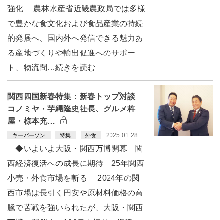
強化 農林水産省近畿農政局では多様
で豊かな食文化および食品産業の持続
的発展へ、国内外へ発信できる魅力あ
る産地づくりや輸出促進へのサポー
ト、物流問…続きを読む
関西四国新春特集：新春トップ対談
コノミヤ・芋縄隆史社長、グルメ杵
屋・椋本充…
2025.01.28
キーパーソン
特集
外食
◆いよいよ大阪・関西万博開幕 関
西経済復活への成長に期待 25年関西
小売・外食市場を斬る 2024年の関
西市場は長引く円安や原材料価格の高
騰で苦戦を強いられたが、大阪・関西