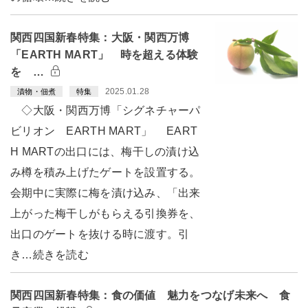
関西四国新春特集：大阪・関西万博
「EARTH MART」 時を超える体験
を …
2025.01.28
漬物・佃煮
特集
◇大阪・関西万博「シグネチャーパ
ビリオン EARTH MART」 EART
H MARTの出口には、梅干しの漬け込
み樽を積み上げたゲートを設置する。
会期中に実際に梅を漬け込み、「出来
上がった梅干しがもらえる引換券を、
出口のゲートを抜ける時に渡す。引
き…続きを読む
関西四国新春特集：食の価値 魅力をつなげ未来へ 食