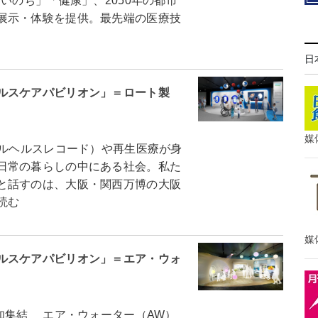
いのち」「健康」、2050年の都市
展示・体験を提供。最先端の医療技
日
ルスケアパビリオン」＝ロート製
媒
ルヘルスレコード）や再生医療が身
日常の暮らしの中にある社会。私た
と話すのは、大阪・関西万博の大阪
読む
媒
ルスケアパビリオン」＝エア・ウォ
知集結 エア・ウォーター（AW）