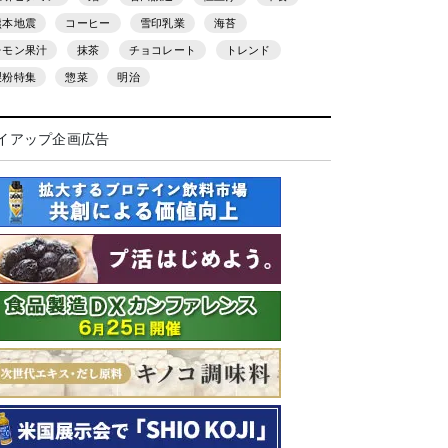
熊本地震
コーヒー
雪印乳業
海苔
レモン果汁
抹茶
チョコレート
トレンド
製粉特集
惣菜
明治
イアップ企画広告