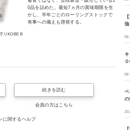
蓄食ではなく、普段製造・販売している1
0品を詰めた。最短7ヵ月の賞味期限を生
かし、半年ごとのローリングストックで
【
有事への備えも啓発する。
強
KOBE B
09
キ
０
09
続きを読む
ベ
の
会員の方はこちら
20
ンに関するヘルプ
【