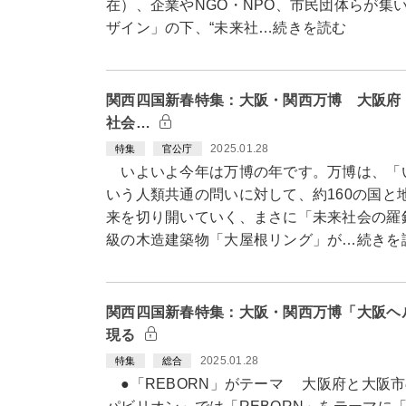
在）、企業やNGO・NPO、市民団体らが集
ザイン」の下、“未来社…続きを読む
関西四国新春特集：大阪・関西万博 大阪府
社会…
2025.01.28
特集
官公庁
いよいよ今年は万博の年です。万博は、「
いう人類共通の問いに対して、約160の国と
来を切り開いていく、まさに「未来社会の羅
級の木造建築物「大屋根リング」が…続きを
関西四国新春特集：大阪・関西万博「大阪ヘ
現る
2025.01.28
特集
総合
●「REBORN」がテーマ 大阪府と大阪