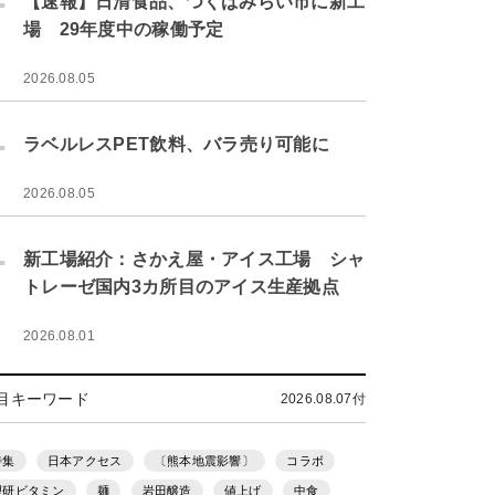
【速報】日清食品、つくばみらい市に新工
場 29年度中の稼働予定
2026.08.05
.
ラベルレスPET飲料、バラ売り可能に
2026.08.05
.
新工場紹介：さかえ屋・アイス工場 シャ
トレーゼ国内3カ所目のアイス生産拠点
2026.08.01
目キーワード
2026.08.07付
特集
日本アクセス
〔熊本地震影響〕
コラボ
理研ビタミン
麺
岩田醸造
値上げ
中食