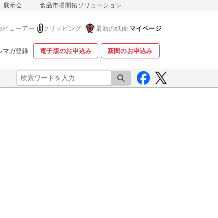
展示会
食品市場開拓ソリューション
面ビューアー
クリッピング
最新の紙面
マイページ
ルマガ登録
電子版のお申込み
新聞のお申込み
検索