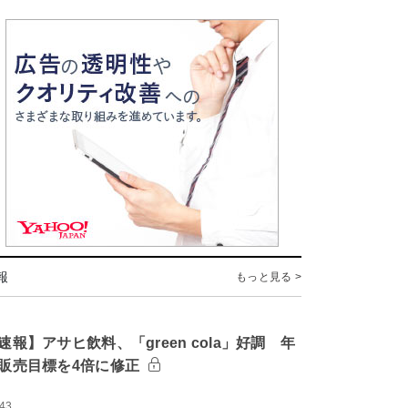
報
もっと見る >
速報】アサヒ飲料、「green cola」好調 年
販売目標を4倍に修正
:43