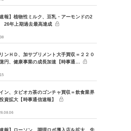
速報】植物性ミルク、豆乳・アーモンドの2
 26年上期過去最高達成
:38
リンＨＤ、加サプリメント大手買収＝２２０
億円、健康事業の成長加速【時事通…
:15
イン、タピオカ茶のゴンチャ買収＝飲食業界
投資拡大【時事通信速報】
26.08.06
速報】ローソン、調理ロボ導入店を拡大 先