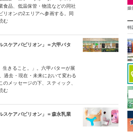
業食品、低温保管・物流などの同社
媒
ビリオンの2エリアへ参画する。同
読む
特
ルスケアパビリオン」＝六甲バタ
、生きること。」。六甲バターが展
は、過去・現在・未来において変わる
このメッセージの下、スティック、
読む
ヘルスケアパビリオン」＝森永乳業