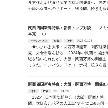
食文化および食品産業の持続的発展へ、国内
や輸出促進へのサポート、物流問…続きを読
関西四国新春特集：新春トップ対談 コノミ
本充…
2025.01.28
キーパーソン
特集
外食
◆いよいよ大阪・関西万博開幕 関西経済復
売・外食市場を斬る 2024年の関西市場は
戦を強いられたが、大阪・関西万博の開催まで
てきた。インバウンドはコロナ禍…続きを読
関西四国新春特集：大阪・関西万博 開催迫
2025.01.28
特集
総合
2025年日本国際博覧会（大阪・関西万博）
間、大阪市此花区の人工島“夢洲”に158ヵ国