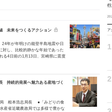
行
20
ア
値 未来をつくるアクション
。24年が年明けの能登半島地震や日
1
に対し、比較的静かな年始であった
れる4日前の1月13日、宮崎県に震度
2
長 持続的発展へ魅力ある産地づく
局 相本浩志局長 ●「みどりの食
水産省近畿農政局では多様で豊かな
3