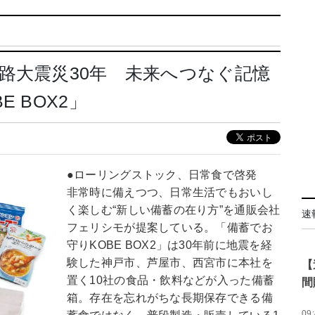
路大震災30年 未来へつなぐ記憶
 BOX2」
●ローリングストック、日常食で啓発
非常時に備えつつ、日常生活でもおいし
く楽しむ“新しい備蓄の在り方”を通販会社
速
フェリシモが提案している。「備蓄でお
守りKOBE BOX2」は30年前に地震を経
験した神戸市、芦屋市、西宮市に本社を
【
置く10社の食品・飲料などが入った備蓄
間
箱。存在を忘れがちな長期保存できる備
09