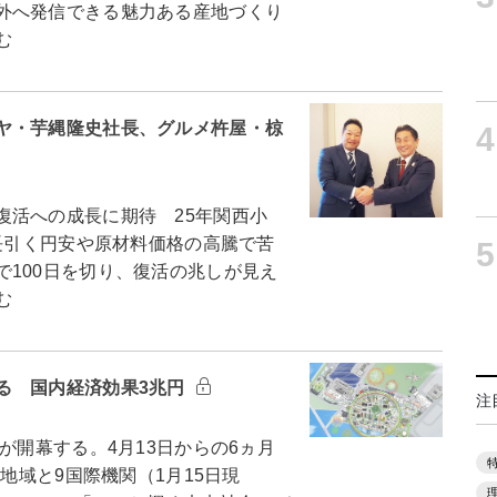
外へ発信できる魅力ある産地づくり
む
ヤ・芋縄隆史社長、グルメ杵屋・椋
4
活への成長に期待 25年関西小
長引く円安や原材料価格の高騰で苦
5
100日を切り、復活の兆しが見え
む
る 国内経済効果3兆円
注
が開幕する。4月13日からの6ヵ月
・地域と9国際機関（1月15日現