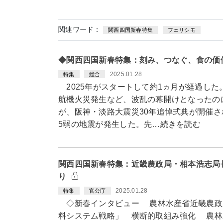
関連ワード：
関西四国新春特集
フェリシモ
◆関西四国新春特集：刻み、つなぐ、食の価
2025.01.28
特集
総合
2025年がスタートして約1ヵ月が経過した
航機火災発生など、波乱の幕開けとなったの
が、阪神・淡路大震災30年追悼式典が開催さ
5弱の地震が発生した。先…続きを読む
関西四国新春特集：近畿農政局・相本浩志局
り
2025.01.28
特集
官公庁
◇新春インタビュー 農林水産省近畿農政
料システム戦略」 横断的取組み強化 農林