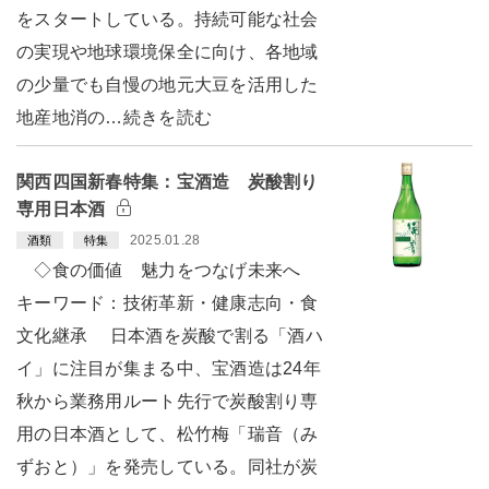
をスタートしている。持続可能な社会
の実現や地球環境保全に向け、各地域
の少量でも自慢の地元大豆を活用した
地産地消の…続きを読む
関西四国新春特集：宝酒造 炭酸割り
専用日本酒
2025.01.28
酒類
特集
◇食の価値 魅力をつなげ未来へ
キーワード：技術革新・健康志向・食
文化継承 日本酒を炭酸で割る「酒ハ
イ」に注目が集まる中、宝酒造は24年
秋から業務用ルート先行で炭酸割り専
用の日本酒として、松竹梅「瑞音（み
ずおと）」を発売している。同社が炭