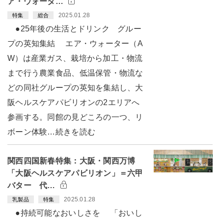
ア・ウォータ…
2025.01.28
特集
総合
●25年後の生活とドリンク グルー
プの英知集結 エア・ウォーター（A
W）は産業ガス、栽培から加工・物流
まで行う農業食品、低温保管・物流な
どの同社グループの英知を集結し、大
阪ヘルスケアパビリオンの2エリアへ
参画する。同館の見どころの一つ、リ
ボーン体験…続きを読む
関西四国新春特集：大阪・関西万博
「大阪ヘルスケアパビリオン」＝六甲
バター 代…
2025.01.28
乳製品
特集
●持続可能なおいしさを 「おいし