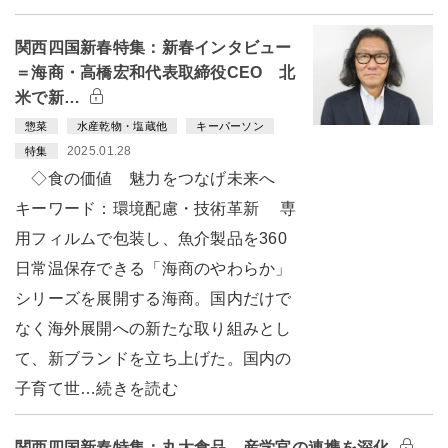
関西四国新春特集：新春インタビュー
＝海商・高橋宏和代表取締役CEO 北
米で新…
惣菜
水産乾物・塩蔵他
キーパーソン
2025.01.28
特集
◇食の価値 魅力をつなげ未来へ
キーワード：環境配慮・技術革新 専
用フィルムで包装し、魚介製品を360
日常温保存できる「海商のやわらか」
シリーズを展開する海商。国内だけで
なく海外展開への新たな取り組みとし
て、新ブランドを立ち上げた。国内の
子育て世…続きを読む
関西四国新春特集：丸大食品 産学官の連携を深化