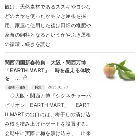
観は、天然素材であるススキやヨシな
どのカヤを使ったかやぶき屋根を採
用。家屋に使用した後は田畑の堆肥や
家畜の飼料となるというかやぶき屋根
の循環…続きを読む
関西四国新春特集：大阪・関西万博
「EARTH MART」 時を超える体験
を …
2025.01.28
漬物・佃煮
特集
◇大阪・関西万博「シグネチャーパ
ビリオン EARTH MART」 EART
H MARTの出口には、梅干しの漬け込
み樽を積み上げたゲートを設置する。
会期中に実際に梅を漬け込み、「出来