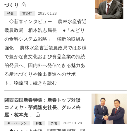
づくり
2025.01.28
特集
官公庁
◇新春インタビュー 農林水産省近
畿農政局 相本浩志局長 ●「みどり
の食料システム戦略」 横断的取組み
強化 農林水産省近畿農政局では多様
で豊かな食文化および食品産業の持続
的発展へ、国内外へ発信できる魅力あ
る産地づくりや輸出促進へのサポー
ト、物流問…続きを読む
関西四国新春特集：新春トップ対談
コノミヤ・芋縄隆史社長、グルメ杵
屋・椋本充…
2025.01.28
キーパーソン
特集
外食