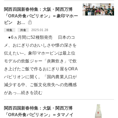
関西四国新春特集：大阪・関西万博
「ORA外食パビリオン」＝象印マホー
ビン お…
2025.01.28
特集
外食
●6ヵ月間に52種類発売 日本のコ
メ、おにぎりのおいしさや懐の深さを
伝えたい--。象印マホービンは最上位
モデルの炊飯ジャー「炎舞炊き」で炊
き上げたご飯で作るおにぎり屋をORA
パビリオンに開く。「国内農業人口が
減少する中、ご飯文化喪失への危機感
があっ…続きを読む
関西四国新春特集：大阪・関西万博
「ORA外食パビリオン」＝タマノイ