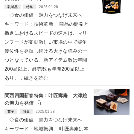
2025.01.28
乳製品
特集
◇食の価値 魅力をつなげ未来へ
キーワード：技術革新 商品の開発と
撤退におけるスピードの速さは、マリ
ンフードが変動激しい市場の中で競争
優位性を発揮し続ける大きな強みの一
つとなっている。新アイテム数は年間
200品以上、終売数も年間200品以上
あり、…続きを読む
関西四国新春特集：叶匠壽庵 大津絵
の魅力を発信
2025.01.28
菓子
特集
◇食の価値 魅力をつなげ未来へ
キーワード：地域振興 叶匠壽庵は本