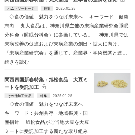
2025.01.28
ハム・ソーセージ
特集
◇食の価値 魅力をつなげ未来へ キーワード：健康
志向 丸大食品は、神奈川県主催の未病産業研究会睡眠
分科会（睡眠分科会）に参画している。 神奈川県では
未病改善の促進および未病産業の創出・拡大に向け、
「未病産業研究会」を通じて、産業界・学術機関と連…
続きを読む
関西四国新春特集：旭松食品 大豆ミ
ートを受託加工
2025.01.28
その他加工食品
特集
◇食の価値 魅力をつなげ未来へ
キーワード：共創共存・地域振興・国
産指針 旭松食品がご当地大豆を大豆
ミートに受託加工する新たな取り組み