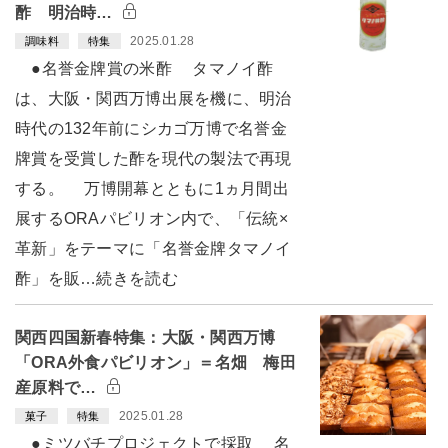
酢 明治時…
2025.01.28
調味料
特集
●名誉金牌賞の米酢 タマノイ酢
は、大阪・関西万博出展を機に、明治
時代の132年前にシカゴ万博で名誉金
牌賞を受賞した酢を現代の製法で再現
する。 万博開幕とともに1ヵ月間出
展するORAパビリオン内で、「伝統×
革新」をテーマに「名誉金牌タマノイ
酢」を販…続きを読む
関西四国新春特集：大阪・関西万博
「ORA外食パビリオン」＝名畑 梅田
産原料で…
2025.01.28
菓子
特集
●ミツバチプロジェクトで採取 名