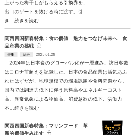
上がった梅干しがもらえる引換券を、
出口のゲートを抜ける時に渡す。引
き…続きを読む
関西四国新春特集：食の価値 魅力をつなげ未来へ 食
品産業の挑戦
2025.01.28
特集
総合
2024年は日本食のグローバル化が一層進み、訪日客数
はコロナ前超えを記録した。日本の食品産業は活気あふ
れたはずだが、地球規模での環境課題や食料問題から、
国内では調達力低下に伴う原料高やエネルギーコスト
高、異常気象による物価高、消費意欲の低下、労働力
不…続きを読む
関西四国新春特集：マリンフード 革
新的価値生み出す