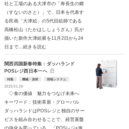
社と工場のある大津市の「寿長生の郷
（すないのさと）」で、日本を代表す
る民画「大津絵」の5代目絵師である
高橋松山（たかはししょうざん）氏が
描いた新作大津絵展を11月2日から24
日まで…続きを読む
関西四国新春特集：ダッハランド
POSレジ西日本一へ
特集
機械・資材
情報システム
2025.01.28
◇食の価値 魅力をつなげ未来へ
キーワード：技術革新・グローバル
ダッハランドはPOSレジと独自のサー
ビスを組み合わせることで、経営基盤
の強化を図っている。「POSレジ×海