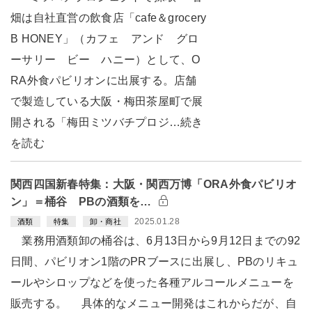
畑は自社直営の飲食店「cafe＆grocery
B HONEY」（カフェ アンド グロ
ーサリー ビー ハニー）として、O
RA外食パビリオンに出展する。店舗
で製造している大阪・梅田茶屋町で展
開される「梅田ミツバチプロジ…続き
を読む
関西四国新春特集：大阪・関西万博「ORA外食パビリオ
ン」＝桶谷 PBの酒類を…
2025.01.28
酒類
特集
卸・商社
業務用酒類卸の桶谷は、6月13日から9月12日までの92
日間、パビリオン1階のPRブースに出展し、PBのリキュ
ールやシロップなどを使った各種アルコールメニューを
販売する。 具体的なメニュー開発はこれからだが、自