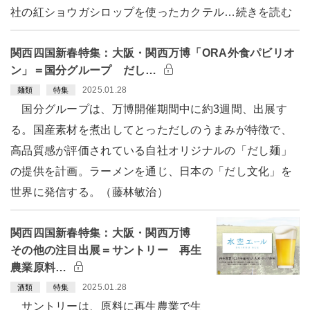
社の紅ショウガシロップを使ったカクテル…続きを読む
関西四国新春特集：大阪・関西万博「ORA外食パビリオ
ン」＝国分グループ だし…
2025.01.28
麺類
特集
国分グループは、万博開催期間中に約3週間、出展す
る。国産素材を煮出してとっただしのうまみが特徴で、
高品質感が評価されている自社オリジナルの「だし麺」
の提供を計画。ラーメンを通じ、日本の「だし文化」を
世界に発信する。（藤林敏治）
関西四国新春特集：大阪・関西万博
その他の注目出展＝サントリー 再生
農業原料…
2025.01.28
酒類
特集
サントリーは、原料に再生農業で生