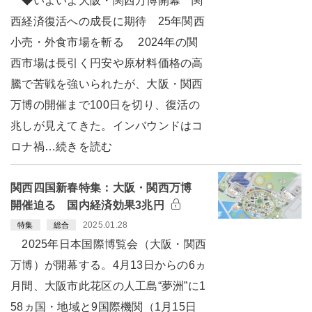
◆いよいよ大阪・関西万博開幕 関
西経済復活への成長に期待 25年関西
小売・外食市場を斬る 2024年の関
西市場は長引く円安や原材料価格の高
騰で苦戦を強いられたが、大阪・関西
万博の開催まで100日を切り、復活の
兆しが見えてきた。インバウンドはコ
ロナ禍…続きを読む
関西四国新春特集：大阪・関西万博
開催迫る 国内経済効果3兆円
2025.01.28
特集
総合
2025年日本国際博覧会（大阪・関西
万博）が開幕する。4月13日からの6ヵ
月間、大阪市此花区の人工島“夢洲”に1
58ヵ国・地域と9国際機関（1月15日