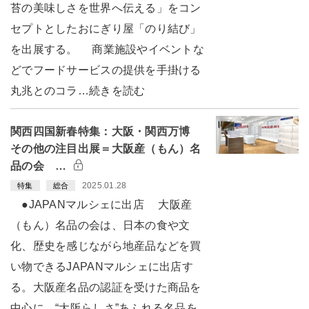
苔の美味しさを世界へ伝える」をコン
セプトとしたおにぎり屋「のり結び」
を出展する。 商業施設やイベントな
どでフードサービスの提供を手掛ける
丸兆とのコラ…続きを読む
関西四国新春特集：大阪・関西万博
その他の注目出展＝大阪産（もん）名
品の会 …
2025.01.28
特集
総合
●JAPANマルシェに出店 大阪産
（もん）名品の会は、日本の食や文
化、歴史を感じながら地産品などを買
い物できるJAPANマルシェに出店す
る。大阪産名品の認証を受けた商品を
中心に、“大阪らしさ”あふれる名品を