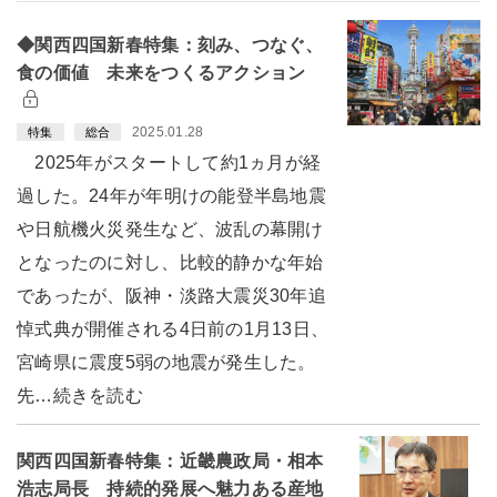
◆関西四国新春特集：刻み、つなぐ、
食の価値 未来をつくるアクション
2025.01.28
特集
総合
2025年がスタートして約1ヵ月が経
過した。24年が年明けの能登半島地震
や日航機火災発生など、波乱の幕開け
となったのに対し、比較的静かな年始
であったが、阪神・淡路大震災30年追
悼式典が開催される4日前の1月13日、
宮崎県に震度5弱の地震が発生した。
先…続きを読む
関西四国新春特集：近畿農政局・相本
浩志局長 持続的発展へ魅力ある産地