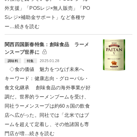
外支援」「POSレジ×無人販売」「PO
Sレジ×補助金サポート」など各種サ
ー…続きを読む
関西四国新春特集：創味食品 ラーメ
ンスープ世界に
2025.01.28
調味料
特集
◇食の価値 魅力をつなげ未来へ
キーワード：健康志向・グローバル・
食文化継承 創味食品の海外事業が好
調だ。世界的ラーメンブームを受け、
同社ラーメンスープは約60ヵ国の飲食
店へ広がった。同社では「北米ではブ
ームを超えて定着し、その他諸国も専
門店が増…続きを読む