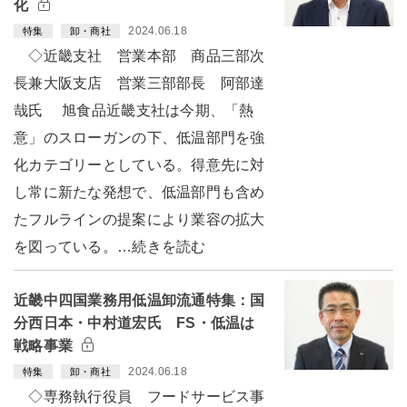
化
2024.06.18
特集
卸・商社
◇近畿支社 営業本部 商品三部次
長兼大阪支店 営業三部部長 阿部達
哉氏 旭食品近畿支社は今期、「熱
意」のスローガンの下、低温部門を強
化カテゴリーとしている。得意先に対
し常に新たな発想で、低温部門も含め
たフルラインの提案により業容の拡大
を図っている。…続きを読む
近畿中四国業務用低温卸流通特集：国
分西日本・中村道宏氏 FS・低温は
戦略事業
2024.06.18
特集
卸・商社
◇専務執行役員 フードサービス事