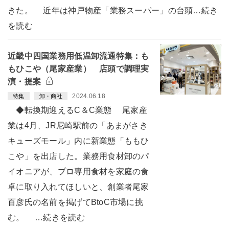
きた。 近年は神戸物産「業務スーパー」の台頭…続き
を読む
近畿中四国業務用低温卸流通特集：も
もひこや（尾家産業） 店頭で調理実
演・提案
2024.06.18
特集
卸・商社
◆転換期迎えるC＆C業態 尾家産
業は4月、JR尼崎駅前の「あまがさき
キューズモール」内に新業態「ももひ
こや」を出店した。業務用食材卸のパ
イオニアが、プロ専用食材を家庭の食
卓に取り入れてほしいと、創業者尾家
百彦氏の名前を掲げてBtoC市場に挑
む。 …続きを読む