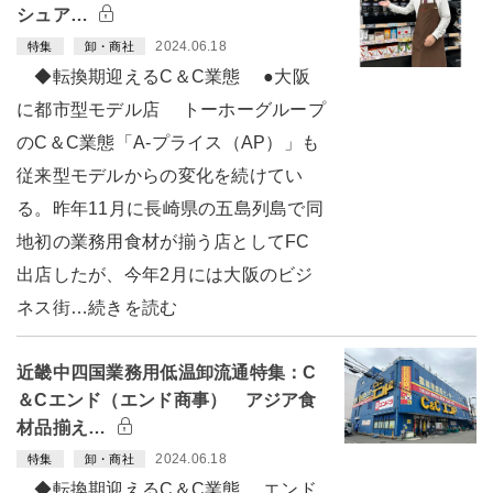
シュア…
2024.06.18
特集
卸・商社
◆転換期迎えるC＆C業態 ●大阪
に都市型モデル店 トーホーグループ
のC＆C業態「A-プライス（AP）」も
従来型モデルからの変化を続けてい
る。昨年11月に長崎県の五島列島で同
地初の業務用食材が揃う店としてFC
出店したが、今年2月には大阪のビジ
ネス街…続きを読む
近畿中四国業務用低温卸流通特集：C
＆Cエンド（エンド商事） アジア食
材品揃え…
2024.06.18
特集
卸・商社
◆転換期迎えるC＆C業態 エンド