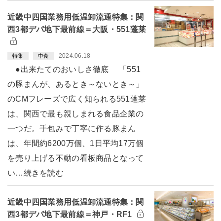
近畿中四国業務用低温卸流通特集：関
西3都デパ地下最前線＝大阪・551蓬莱
2024.06.18
特集
中食
●出来たてのおいしさ徹底 「551
の豚まんが、あるとき～ないとき～」
のCMフレーズで広く知られる551蓬莱
は、関西で最も親しまれる食品企業の
一つだ。手包みで丁寧に作る豚まん
は、年間約6200万個、1日平均17万個
を売り上げる不動の看板商品となって
い…続きを読む
近畿中四国業務用低温卸流通特集：関
西3都デパ地下最前線＝神戸・RF1