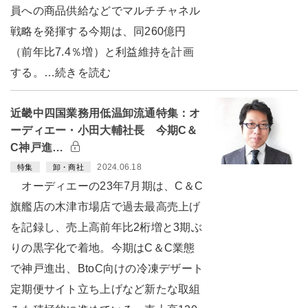
員への商品供給などでマルチチャネル
戦略を発揮する今期は、同260億円
（前年比7.4％増）と利益維持を計画
する。…続きを読む
近畿中四国業務用低温卸流通特集：オ
ーディエー・小田大輔社長 今期C＆
C神戸進…
2024.06.18
特集
卸・商社
オーディエーの23年7月期は、C＆C
旗艦店の木津市場店で過去最高売上げ
を記録し、売上高前年比2桁増と3期ぶ
りの黒字化で着地。今期はC＆C業態
で神戸進出、BtoC向けの冷凍デザート
定期便サイト立ち上げなど新たな取組