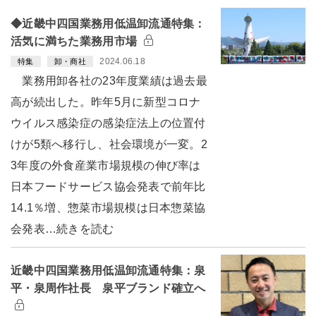
◆近畿中四国業務用低温卸流通特集：
活気に満ちた業務用市場
2024.06.18
特集
卸・商社
業務用卸各社の23年度業績は過去最
高が続出した。昨年5月に新型コロナ
ウイルス感染症の感染症法上の位置付
けが5類へ移行し、社会環境が一変。2
3年度の外食産業市場規模の伸び率は
日本フードサービス協会発表で前年比
14.1％増、惣菜市場規模は日本惣菜協
会発表…続きを読む
近畿中四国業務用低温卸流通特集：泉
平・泉周作社長 泉平ブランド確立へ