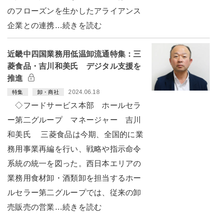
のフローズンを生かしたアライアンス
企業との連携…続きを読む
近畿中四国業務用低温卸流通特集：三
菱食品・吉川和美氏 デジタル支援を
推進
2024.06.18
特集
卸・商社
◇フードサービス本部 ホールセラ
ー第二グループ マネージャー 吉川
和美氏 三菱食品は今期、全国的に業
務用事業再編を行い、戦略や指示命令
系統の統一を図った。西日本エリアの
業務用食材卸・酒類卸を担当するホー
ルセラー第二グループでは、従来の卸
売販売の営業…続きを読む