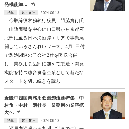
発機能加…
2024.06.18
特集
卸・商社
◇取締役常務執行役員 門脇寛行氏
山陰両県を中心に山口県から京都府
北部に至る日本海沿岸エリアで事業展
開しているさんれいフーズ。4月1日付
で製造関連の子会社2社を吸収合併
し、業務用食品卸に加えて製造・開発
機能を持つ総合食品企業として新たな
スタートを切…続きを読む
近畿中四国業務用低温卸流通特集：中
村角・中村一朗社長 業務用の業容拡
大へ
2024.06.18
特集
卸・商社
瀬戸内沿岸から九州北部までグルー