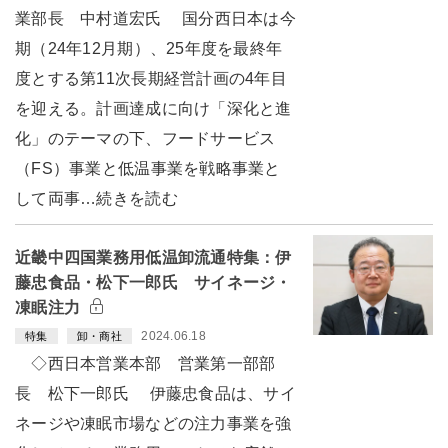
業部長 中村道宏氏 国分西日本は今
期（24年12月期）、25年度を最終年
度とする第11次長期経営計画の4年目
を迎える。計画達成に向け「深化と進
化」のテーマの下、フードサービス
（FS）事業と低温事業を戦略事業と
して両事…続きを読む
近畿中四国業務用低温卸流通特集：伊
藤忠食品・松下一郎氏 サイネージ・
凍眠注力
2024.06.18
特集
卸・商社
◇西日本営業本部 営業第一部部
長 松下一郎氏 伊藤忠食品は、サイ
ネージや凍眠市場などの注力事業を強