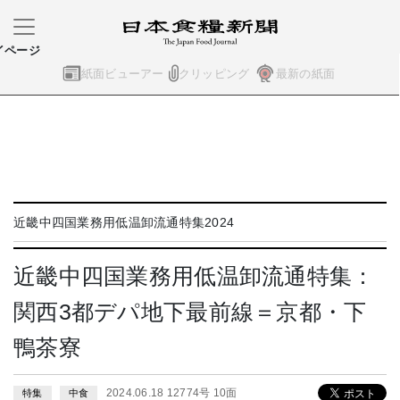
イページ
紙面ビューアー
クリッピング
最新の紙面
近畿中四国業務用低温卸流通特集2024
近畿中四国業務用低温卸流通特集：
関西3都デパ地下最前線＝京都・下
鴨茶寮
2024.06.18 12774号 10面
特集
中食