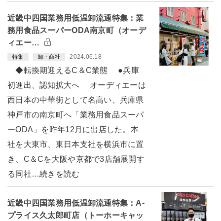
近畿中四国業務用低温卸流通特集：業
務用食品スーパーODA南京町（オーデ
ィエー…
2024.06.18
特集
卸・商社
◆転換期迎えるC＆C業態 ●兵庫
初進出、認知拡大へ オーディエーは
西日本の中華街として名高い、兵庫県
神戸市の南京町へ「業務用食品スーパ
ーODA」を昨年12月に出店した。本
社を大東市、東日本支社を横浜市に置
き、C＆Cを大阪や京都で3店舗展開す
る同社…続きを読む
近畿中四国業務用低温卸流通特集：A-
プライス久太郎町店（トーホーキャッ