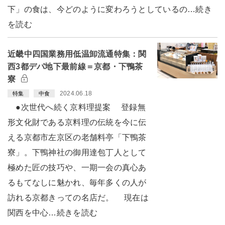
下」の食は、今どのように変わろうとしているの…続き
を読む
近畿中四国業務用低温卸流通特集：関
西3都デパ地下最前線＝京都・下鴨茶
寮
2024.06.18
特集
中食
●次世代へ続く京料理提案 登録無
形文化財である京料理の伝統を今に伝
える京都市左京区の老舗料亭「下鴨茶
寮」。下鴨神社の御用達包丁人として
極めた匠の技巧や、一期一会の真心あ
るもてなしに魅かれ、毎年多くの人が
訪れる京都きっての名店だ。 現在は
関西を中心…続きを読む