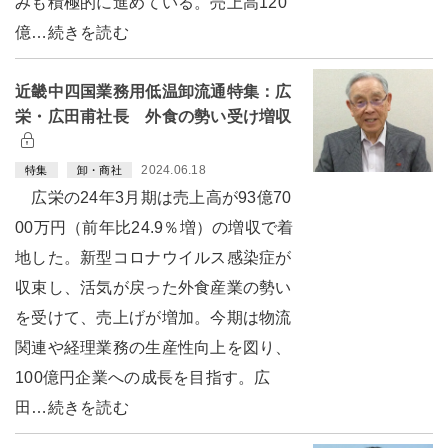
みも積極的に進めている。売上高120
億…続きを読む
近畿中四国業務用低温卸流通特集：広
栄・広田甫社長 外食の勢い受け増収
2024.06.18
特集
卸・商社
広栄の24年3月期は売上高が93億70
00万円（前年比24.9％増）の増収で着
地した。新型コロナウイルス感染症が
収束し、活気が戻った外食産業の勢い
を受けて、売上げが増加。今期は物流
関連や経理業務の生産性向上を図り、
100億円企業への成長を目指す。広
田…続きを読む