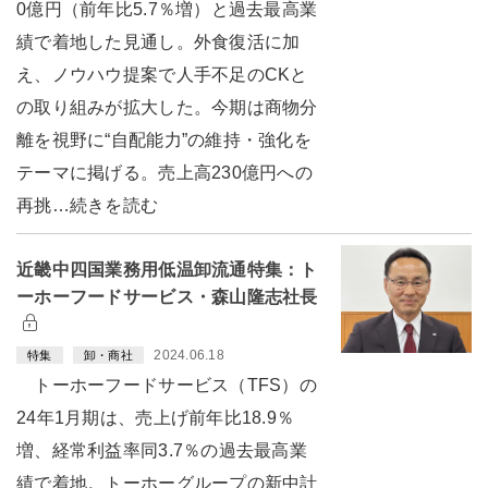
0億円（前年比5.7％増）と過去最高業
績で着地した見通し。外食復活に加
え、ノウハウ提案で人手不足のCKと
の取り組みが拡大した。今期は商物分
離を視野に“自配能力”の維持・強化を
テーマに掲げる。売上高230億円への
再挑…続きを読む
近畿中四国業務用低温卸流通特集：ト
ーホーフードサービス・森山隆志社長
2024.06.18
特集
卸・商社
トーホーフードサービス（TFS）の
24年1月期は、売上げ前年比18.9％
増、経常利益率同3.7％の過去最高業
績で着地。トーホーグループの新中計