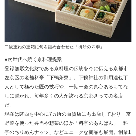
二段重ねの重箱に旬を詰め合わせた「御所の四季」
●次世代へ続く京料理提案
登録無形文化財である京料理の伝統を今に伝える京都市
左京区の老舗料亭「下鴨茶寮」。下鴨神社の御用達包丁
人として極めた匠の技巧や、一期一会の真心あるもてな
しに魅かれ、毎年多くの人が訪れる京都きっての名店
だ。
現在は関西を中心に7ヵ所の百貨店にも出店しており、京
野菜を使った弁当や惣菜のほか「料亭のあんぱん」「料
亭のちりめんナッツ」などユニークな商品も展開。創業1