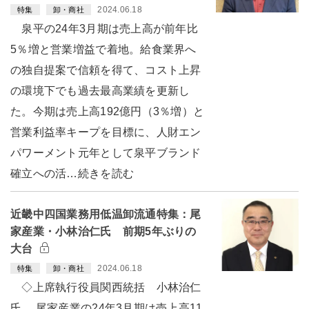
2024.06.18
特集
卸・商社
泉平の24年3月期は売上高が前年比
5％増と営業増益で着地。給食業界へ
の独自提案で信頼を得て、コスト上昇
の環境下でも過去最高業績を更新し
た。今期は売上高192億円（3％増）と
営業利益率キープを目標に、人財エン
パワーメント元年として泉平ブランド
確立への活…続きを読む
近畿中四国業務用低温卸流通特集：尾
家産業・小林治仁氏 前期5年ぶりの
大台
2024.06.18
特集
卸・商社
◇上席執行役員関西統括 小林治仁
氏 尾家産業の24年3月期は売上高11