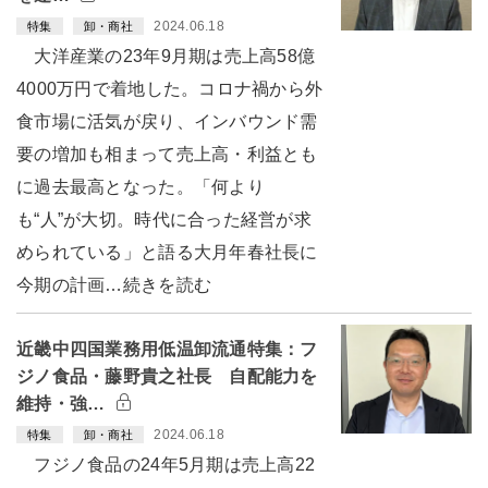
2024.06.18
特集
卸・商社
大洋産業の23年9月期は売上高58億
4000万円で着地した。コロナ禍から外
食市場に活気が戻り、インバウンド需
要の増加も相まって売上高・利益とも
に過去最高となった。「何より
も“人”が大切。時代に合った経営が求
められている」と語る大月年春社長に
今期の計画…続きを読む
近畿中四国業務用低温卸流通特集：フ
ジノ食品・藤野貴之社長 自配能力を
維持・強…
2024.06.18
特集
卸・商社
フジノ食品の24年5月期は売上高22