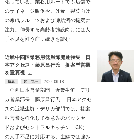
化している。業務用ルートでも店舗で
のサイネージ販促や、外食・製菓向け
の凍眠フルーツおよび凍結酒の提案に
注力。伸長する高齢者施設向けには人
手不足を補う商…続きを読む
近畿中四国業務用低温卸流通特集：日
本アクセス・藤原昌行氏 提案型営業
を重要視
2024.06.18
特集
卸・商社
◇西日本営業部門 近畿生鮮・デリ
カ営業部長 藤原昌行氏 日本アクセ
スの近畿生鮮・デリカ部門では、提案
型営業を強化して得意先のバックヤー
ドおよびセントラルキッチン（CK）
の人手不足に対応する。生鮮では強み