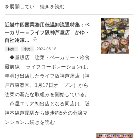
を展開してい…続きを読む
近畿中四国業務用低温卸流通特集：ベ
ーカリー＝ライフ阪神芦屋店 かゆ・
自社冷凍…
2024.06.18
特集
小売
◆量販店 惣菜・ベーカリー・冷食
最前線 ライフコーポレーションは、
年明け出店したライフ阪神芦屋店（神
戸市東灘区、1月17日オープン）から
惣菜の新たな取組みを開始している。
芦屋エリア初出店となる同店は、阪
神本線芦屋駅から徒歩約5分の分譲マ
ンション…続きを読む