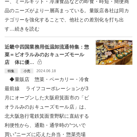
ー、ミールキット・冷凍食品などの即食・時短・簡便商
品のニーズがより一層高まっている。量販店各社は同カ
テゴリーを強化することで、他社との差別化を打ち出
す…続きを読む
近畿中四国業務用低温卸流通特集：惣
菜＝ビオラルみのおキューズモール
店 体に優…
2024.06.18
特集
小売
◆量販店 惣菜・ベーカリー・冷食
最前線 ライフコーポレーションが3
月にオープンした大阪府箕面市の「ビ
オラルみのおキューズモール店」は、
北大阪急行電鉄箕面萱野駅に直結する
利便性から、通勤・通学時の“ついで
買い”ニーズに応えた弁当・惣菜売場