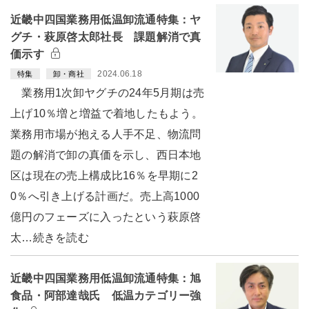
近畿中四国業務用低温卸流通特集：ヤ
グチ・萩原啓太郎社長 課題解消で真
価示す
2024.06.18
特集
卸・商社
業務用1次卸ヤグチの24年5月期は売
上げ10％増と増益で着地したもよう。
業務用市場が抱える人手不足、物流問
題の解消で卸の真価を示し、西日本地
区は現在の売上構成比16％を早期に2
0％へ引き上げる計画だ。売上高1000
億円のフェーズに入ったという萩原啓
太…続きを読む
近畿中四国業務用低温卸流通特集：旭
食品・阿部達哉氏 低温カテゴリー強