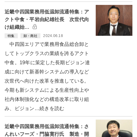
近畿中四国業務用低温卸流通特集：ア
クト中食・平岩由紀雄社長 次世代向
け組織始…
2024.06.18
特集
卸・商社
中四国エリアで業務用食品総合卸と
してトップクラスの業績を誇るアクト
中食。19年に策定した長期ビジョン達
成に向けて新基幹システムの導入など
次世代へ向けた改革を推進している。
今期も新システムによる生産性向上や
社内体制強化などの構造改革に取り組
み、ビジョン…続きを読む
近畿中四国業務用低温卸流通特集：さ
んれいフーズ・門脇寛行氏 製造・開