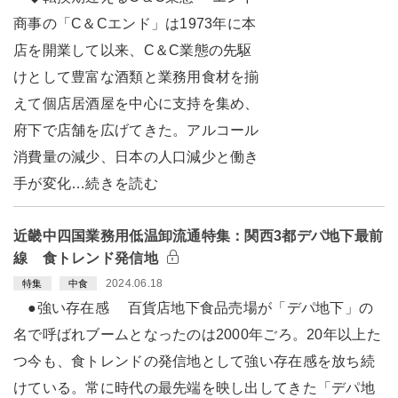
商事の「C＆Cエンド」は1973年に本
店を開業して以来、C＆C業態の先駆
けとして豊富な酒類と業務用食材を揃
えて個店居酒屋を中心に支持を集め、
府下で店舗を広げてきた。アルコール
消費量の減少、日本の人口減少と働き
手が変化…続きを読む
近畿中四国業務用低温卸流通特集：関西3都デパ地下最前
線 食トレンド発信地
2024.06.18
特集
中食
●強い存在感 百貨店地下食品売場が「デパ地下」の
名で呼ばれブームとなったのは2000年ごろ。20年以上た
つ今も、食トレンドの発信地として強い存在感を放ち続
けている。常に時代の最先端を映し出してきた「デパ地