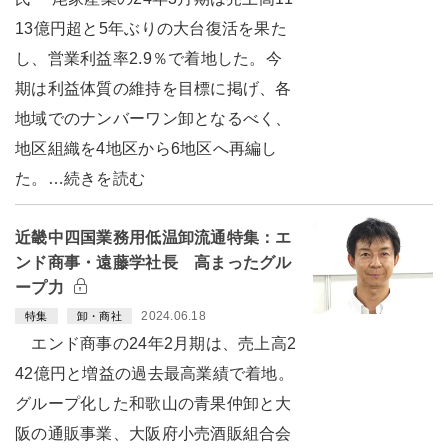
13億円超と5年ぶりの大台復活を果た
し、営業利益率2.9％で着地した。今
期は利益体質の維持を目標に掲げ、各
地域でのナンバーワン卸となるべく、
地区組織を4地区から6地区へ再編し
た。…続きを読む
近畿中四国業務用低温卸流通特集：エ
ンド商事・遠藤学社長 高まったグル
ープ力
2024.06.18
特集
卸・商社
エンド商事の24年2月期は、売上高2
42億円と増益の過去最高業績で着地。
グループ化した和歌山の青果仲卸と大
阪の通販事業、大阪府小売酒販組合会