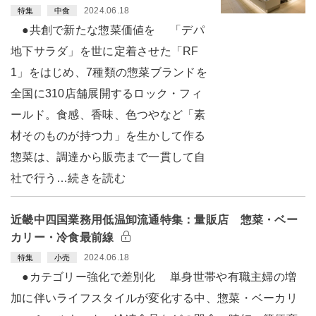
2024.06.18
特集
中食
●共創で新たな惣菜価値を 「デパ
地下サラダ」を世に定着させた「RF
1」をはじめ、7種類の惣菜ブランドを
全国に310店舗展開するロック・フィ
ールド。食感、香味、色つやなど「素
材そのものが持つ力」を生かして作る
惣菜は、調達から販売まで一貫して自
社で行う…続きを読む
近畿中四国業務用低温卸流通特集：量販店 惣菜・ベー
カリー・冷食最前線
2024.06.18
特集
小売
●カテゴリー強化で差別化 単身世帯や有職主婦の増
加に伴いライフスタイルが変化する中、惣菜・ベーカリ