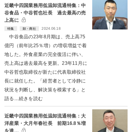
近畿中四国業務用低温卸流通特集：中
谷食品・中谷哲也社長 過去最高の売
上高に
2024.06.18
特集
卸・商社
中谷食品の23年8月期は、売上高75
億円（前年比25％増）の増収増益で着
地した。外食産業の完全復活に伴い、
売上高は過去最高を更新。23年11月に
中谷哲也取締役が新たに代表取締役社
長に就任した。「経営者として冷静に
状況を判断し、解決策を模索する」と
語る…続きを読む
近畿中四国業務用低温卸流通特集：大
洋産業・大月年春社長 前期16.8％増
を達…