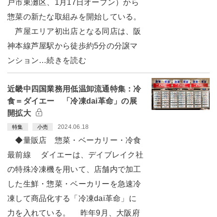
戸市東灘区、1月17日オープン）から
惣菜の新たな取組みを開始している。
芦屋エリア初出店となる同店は、阪
神本線芦屋駅から徒歩約5分の分譲マ
ンション…続きを読む
近畿中四国業務用低温卸流通特集：冷
食＝ダイエー 「冷凍dai革命」の展
開拡大
2024.06.18
特集
小売
◆量販店 惣菜・ベーカリー・冷食
最前線 ダイエーは、デイブレイク社
の特殊冷凍機を用いて、店舗内で加工
した生鮮・惣菜・ベーカリーを急速冷
凍して商品化する「冷凍dai革命」に
力を入れている。 昨年9月、大阪府