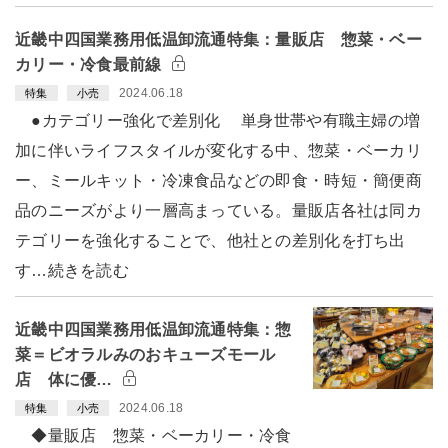
近畿中四国業務用低温卸流通特集：量販店 惣菜・ベー
カリー・冷食最前線
2024.06.18
特集
小売
●カテゴリー強化で差別化 単身世帯や有職主婦の増
加に伴いライフスタイルが変化する中、惣菜・ベーカリ
ー、ミールキット・冷凍食品などの即食・時短・簡便商
品のニーズがより一層高まっている。量販店各社は同カ
テゴリーを強化することで、他社との差別化を打ち出
す…続きを読む
近畿中四国業務用低温卸流通特集：惣
菜＝ビオラルみのおキューズモール
店 体に優…
2024.06.18
特集
小売
◆量販店 惣菜・ベーカリー・冷食