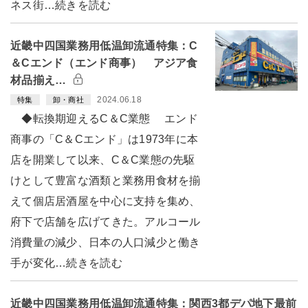
ネス街…続きを読む
近畿中四国業務用低温卸流通特集：C
＆Cエンド（エンド商事） アジア食
材品揃え…
2024.06.18
特集
卸・商社
◆転換期迎えるC＆C業態 エンド
商事の「C＆Cエンド」は1973年に本
店を開業して以来、C＆C業態の先駆
けとして豊富な酒類と業務用食材を揃
えて個店居酒屋を中心に支持を集め、
府下で店舗を広げてきた。アルコール
消費量の減少、日本の人口減少と働き
手が変化…続きを読む
近畿中四国業務用低温卸流通特集：関西3都デパ地下最前