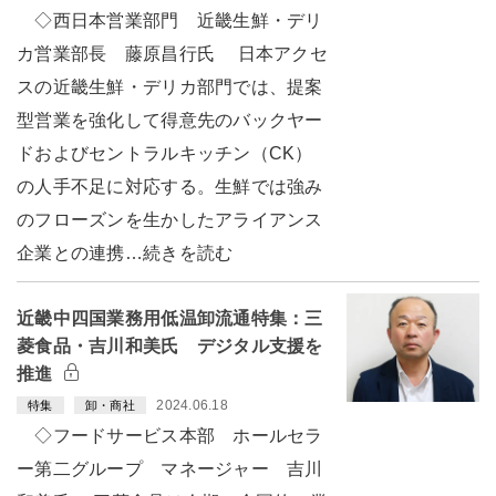
◇西日本営業部門 近畿生鮮・デリ
カ営業部長 藤原昌行氏 日本アクセ
スの近畿生鮮・デリカ部門では、提案
型営業を強化して得意先のバックヤー
ドおよびセントラルキッチン（CK）
の人手不足に対応する。生鮮では強み
のフローズンを生かしたアライアンス
企業との連携…続きを読む
近畿中四国業務用低温卸流通特集：三
菱食品・吉川和美氏 デジタル支援を
推進
2024.06.18
特集
卸・商社
◇フードサービス本部 ホールセラ
ー第二グループ マネージャー 吉川