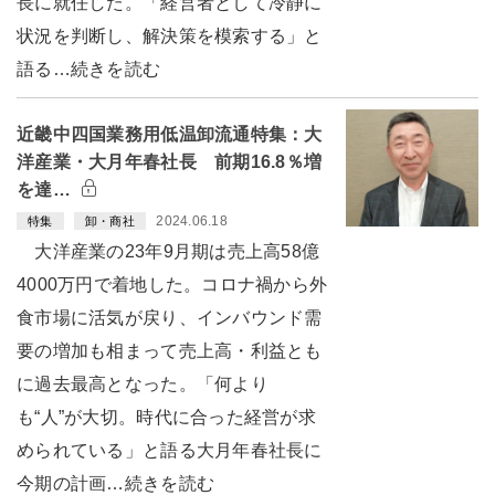
長に就任した。「経営者として冷静に
状況を判断し、解決策を模索する」と
語る…続きを読む
近畿中四国業務用低温卸流通特集：大
洋産業・大月年春社長 前期16.8％増
を達…
2024.06.18
特集
卸・商社
大洋産業の23年9月期は売上高58億
4000万円で着地した。コロナ禍から外
食市場に活気が戻り、インバウンド需
要の増加も相まって売上高・利益とも
に過去最高となった。「何より
も“人”が大切。時代に合った経営が求
められている」と語る大月年春社長に
今期の計画…続きを読む