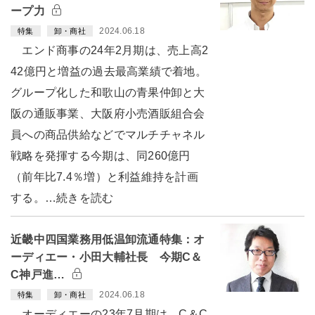
ープ力
2024.06.18
特集
卸・商社
エンド商事の24年2月期は、売上高2
42億円と増益の過去最高業績で着地。
グループ化した和歌山の青果仲卸と大
阪の通販事業、大阪府小売酒販組合会
員への商品供給などでマルチチャネル
戦略を発揮する今期は、同260億円
（前年比7.4％増）と利益維持を計画
する。…続きを読む
近畿中四国業務用低温卸流通特集：オ
ーディエー・小田大輔社長 今期C＆
C神戸進…
2024.06.18
特集
卸・商社
オーディエーの23年7月期は、C＆C