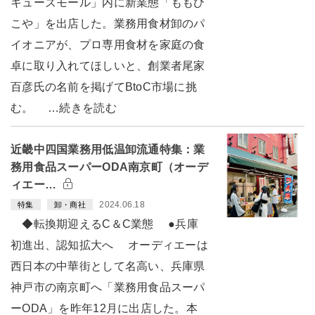
キューズモール」内に新業態「ももひ
こや」を出店した。業務用食材卸のパ
イオニアが、プロ専用食材を家庭の食
卓に取り入れてほしいと、創業者尾家
百彦氏の名前を掲げてBtoC市場に挑
む。 …続きを読む
近畿中四国業務用低温卸流通特集：業
務用食品スーパーODA南京町（オーデ
ィエー…
2024.06.18
特集
卸・商社
◆転換期迎えるC＆C業態 ●兵庫
初進出、認知拡大へ オーディエーは
西日本の中華街として名高い、兵庫県
神戸市の南京町へ「業務用食品スーパ
ーODA」を昨年12月に出店した。本