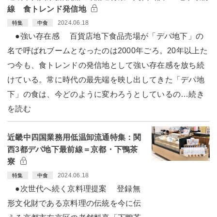
線 食トレンド発信地
2024.06.18
特集
中食
●強い存在感 百貨店地下食品売場が「デパ地下」の
名で呼ばれブームとなったのは2000年ごろ。20年以上た
つ今も、食トレンドの発信地として強い存在感を放ち続
けている。常に時代の最先端を映し出してきた「デパ地
下」の食は、今どのように変わろうとしているの…続き
を読む
近畿中四国業務用低温卸流通特集：関
西3都デパ地下最前線＝京都・下鴨茶
寮
2024.06.18
特集
中食
●次世代へ続く京料理提案 登録無
形文化財である京料理の伝統を今に伝