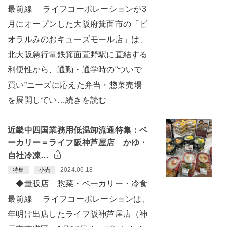
最前線 ライフコーポレーションが3
月にオープンした大阪府箕面市の「ビ
オラルみのおキューズモール店」は、
北大阪急行電鉄箕面萱野駅に直結する
利便性から、通勤・通学時の“ついで
買い”ニーズに応えた弁当・惣菜売場
を展開してい…続きを読む
近畿中四国業務用低温卸流通特集：ベ
ーカリー＝ライフ阪神芦屋店 かゆ・
自社冷凍…
2024.06.18
特集
小売
◆量販店 惣菜・ベーカリー・冷食
最前線 ライフコーポレーションは、
年明け出店したライフ阪神芦屋店（神