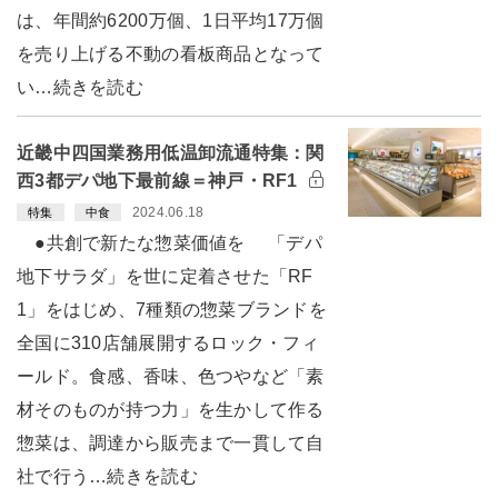
は、年間約6200万個、1日平均17万個
を売り上げる不動の看板商品となって
い…続きを読む
近畿中四国業務用低温卸流通特集：関
西3都デパ地下最前線＝神戸・RF1
2024.06.18
特集
中食
●共創で新たな惣菜価値を 「デパ
地下サラダ」を世に定着させた「RF
1」をはじめ、7種類の惣菜ブランドを
全国に310店舗展開するロック・フィ
ールド。食感、香味、色つやなど「素
材そのものが持つ力」を生かして作る
惣菜は、調達から販売まで一貫して自
社で行う…続きを読む