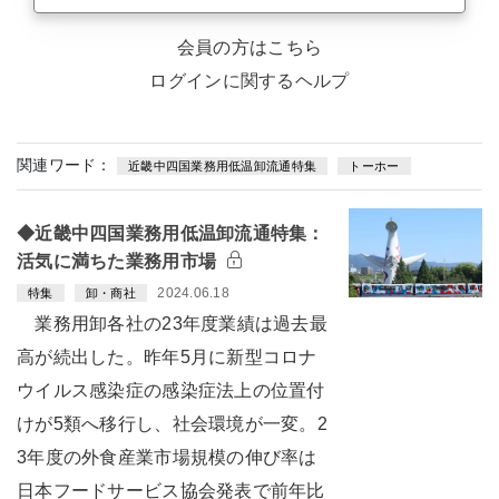
会員の方はこちら
ログインに関するヘルプ
関連ワード：
近畿中四国業務用低温卸流通特集
トーホー
◆近畿中四国業務用低温卸流通特集：
活気に満ちた業務用市場
2024.06.18
特集
卸・商社
業務用卸各社の23年度業績は過去最
高が続出した。昨年5月に新型コロナ
ウイルス感染症の感染症法上の位置付
けが5類へ移行し、社会環境が一変。2
3年度の外食産業市場規模の伸び率は
日本フードサービス協会発表で前年比