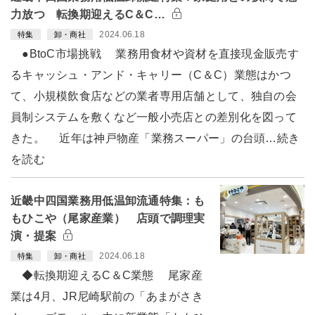
力放つ 転換期迎えるC＆C…
2024.06.18
特集
卸・商社
●BtoC市場挑戦 業務用食材や資材を直接現金販売す
るキャッシュ・アンド・キャリー（C＆C）業態はかつ
て、小規模飲食店などの業者専用店舗として、独自の会
員制システムを敷くなど一般小売店との差別化を図って
きた。 近年は神戸物産「業務スーパー」の台頭…続き
を読む
近畿中四国業務用低温卸流通特集：も
もひこや（尾家産業） 店頭で調理実
演・提案
2024.06.18
特集
卸・商社
◆転換期迎えるC＆C業態 尾家産
業は4月、JR尼崎駅前の「あまがさき