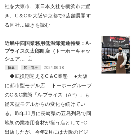
社を大東市、東日本支社を横浜市に置
き、C＆Cを大阪や京都で3店舗展開す
る同社…続きを読む
近畿中四国業務用低温卸流通特集：A-
プライス久太郎町店（トーホーキャッ
シュア…
2024.06.18
特集
卸・商社
◆転換期迎えるC＆C業態 ●大阪
に都市型モデル店 トーホーグループ
のC＆C業態「A-プライス（AP）」も
従来型モデルからの変化を続けてい
る。昨年11月に長崎県の五島列島で同
地初の業務用食材が揃う店としてFC
出店したが、今年2月には大阪のビジ