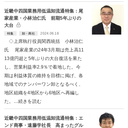
近畿中四国業務用低温卸流通特集：尾
家産業・小林治仁氏 前期5年ぶりの
大台
2024.06.18
特集
卸・商社
◇上席執行役員関西統括 小林治仁
氏 尾家産業の24年3月期は売上高11
13億円超と5年ぶりの大台復活を果た
し、営業利益率2.9％で着地した。今
期は利益体質の維持を目標に掲げ、各
地域でのナンバーワン卸となるべく、
地区組織を4地区から6地区へ再編し
た。…続きを読む
近畿中四国業務用低温卸流通特集：エ
ンド商事・遠藤学社長 高まったグル