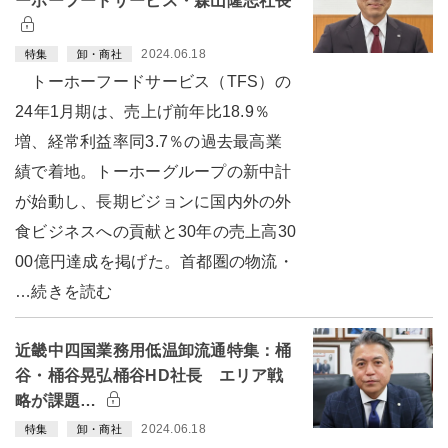
ーホーフードサービス・森山隆志社長
2024.06.18
特集
卸・商社
トーホーフードサービス（TFS）の
24年1月期は、売上げ前年比18.9％
増、経常利益率同3.7％の過去最高業
績で着地。トーホーグループの新中計
が始動し、長期ビジョンに国内外の外
食ビジネスへの貢献と30年の売上高30
00億円達成を掲げた。首都圏の物流・
…続きを読む
近畿中四国業務用低温卸流通特集：桶
谷・桶谷晃弘桶谷HD社長 エリア戦
略が課題…
2024.06.18
特集
卸・商社