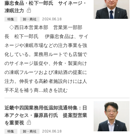
藤忠食品・松下一郎氏 サイネージ・
凍眠注力
2024.06.18
特集
卸・商社
◇西日本営業本部 営業第一部部
長 松下一郎氏 伊藤忠食品は、サイ
ネージや凍眠市場などの注力事業を強
化している。業務用ルートでも店舗で
のサイネージ販促や、外食・製菓向け
の凍眠フルーツおよび凍結酒の提案に
注力。伸長する高齢者施設向けには人
手不足を補う商…続きを読む
近畿中四国業務用低温卸流通特集：日
本アクセス・藤原昌行氏 提案型営業
を重要視
2024.06.18
特集
卸・商社