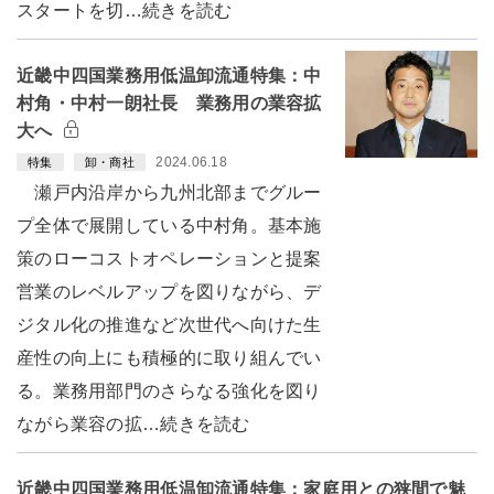
スタートを切…続きを読む
近畿中四国業務用低温卸流通特集：中
村角・中村一朗社長 業務用の業容拡
大へ
2024.06.18
特集
卸・商社
瀬戸内沿岸から九州北部までグルー
プ全体で展開している中村角。基本施
策のローコストオペレーションと提案
営業のレベルアップを図りながら、デ
ジタル化の推進など次世代へ向けた生
産性の向上にも積極的に取り組んでい
る。業務用部門のさらなる強化を図り
ながら業容の拡…続きを読む
近畿中四国業務用低温卸流通特集：家庭用との狭間で魅