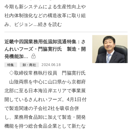
今期も新システムによる生産性向上や
社内体制強化などの構造改革に取り組
み、ビジョン…続きを読む
近畿中四国業務用低温卸流通特集：さ
んれいフーズ・門脇寛行氏 製造・開
発機能加…
2024.06.18
特集
卸・商社
◇取締役常務執行役員 門脇寛行氏
山陰両県を中心に山口県から京都府
北部に至る日本海沿岸エリアで事業展
開しているさんれいフーズ。4月1日付
で製造関連の子会社2社を吸収合併
し、業務用食品卸に加えて製造・開発
機能を持つ総合食品企業として新たな