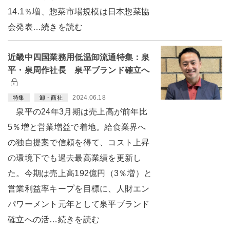
14.1％増、惣菜市場規模は日本惣菜協
会発表…続きを読む
近畿中四国業務用低温卸流通特集：泉
平・泉周作社長 泉平ブランド確立へ
2024.06.18
特集
卸・商社
泉平の24年3月期は売上高が前年比
5％増と営業増益で着地。給食業界へ
の独自提案で信頼を得て、コスト上昇
の環境下でも過去最高業績を更新し
た。今期は売上高192億円（3％増）と
営業利益率キープを目標に、人財エン
パワーメント元年として泉平ブランド
確立への活…続きを読む