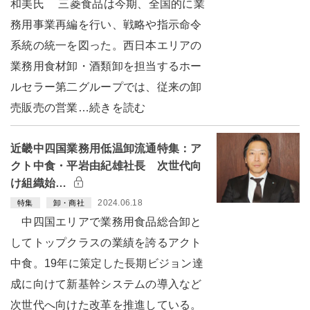
和美氏 三菱食品は今期、全国的に業
務用事業再編を行い、戦略や指示命令
系統の統一を図った。西日本エリアの
業務用食材卸・酒類卸を担当するホー
ルセラー第二グループでは、従来の卸
売販売の営業…続きを読む
近畿中四国業務用低温卸流通特集：ア
クト中食・平岩由紀雄社長 次世代向
け組織始…
2024.06.18
特集
卸・商社
中四国エリアで業務用食品総合卸と
してトップクラスの業績を誇るアクト
中食。19年に策定した長期ビジョン達
成に向けて新基幹システムの導入など
次世代へ向けた改革を推進している。