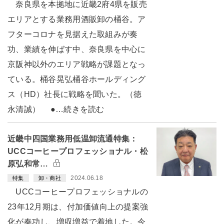
奈良県を本拠地に近畿2府4県を販売
エリアとする業務用酒販卸の桶谷。ア
フターコロナを見据えた取組みが奏
功、業績を伸ばす中、奈良県を中心に
京阪神以外のエリア戦略が課題となっ
ている。桶谷晃弘桶谷ホールディング
ス（HD）社長に戦略を聞いた。（徳
永清誠） ●…続きを読む
近畿中四国業務用低温卸流通特集：
UCCコーヒープロフェッショナル・松
原弘和常…
2024.06.18
特集
卸・商社
UCCコーヒープロフェッショナルの
23年12月期は、付加価値向上の提案強
化が奏功し、増収増益で着地した。今