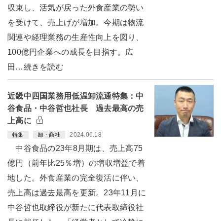
収束し、活気が戻った外食産業の勢い
を受けて、売上げが増加。今期は物流
関連や経理業務の生産性向上を図り、
100億円企業への成長を目指す。広
田…続きを読む
近畿中四国業務用低温卸流通特集：中
谷食品・中谷哲也社長 過去最高の売
上高に
2024.06.18
特集
卸・商社
中谷食品の23年8月期は、売上高75
億円（前年比25％増）の増収増益で着
地した。外食産業の完全復活に伴い、
売上高は過去最高を更新。23年11月に
中谷哲也取締役が新たに代表取締役社