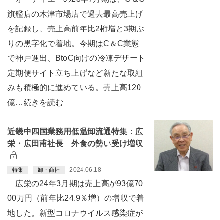
旗艦店の木津市場店で過去最高売上げ
を記録し、売上高前年比2桁増と3期ぶ
りの黒字化で着地。今期はC＆C業態
で神戸進出、BtoC向けの冷凍デザート
定期便サイト立ち上げなど新たな取組
みも積極的に進めている。売上高120
億…続きを読む
近畿中四国業務用低温卸流通特集：広
栄・広田甫社長 外食の勢い受け増収
2024.06.18
特集
卸・商社
広栄の24年3月期は売上高が93億70
00万円（前年比24.9％増）の増収で着
地した。新型コロナウイルス感染症が