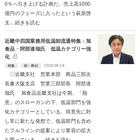
0％へ引き上げる計画だ。売上高1000
億円のフェーズに入ったという萩原啓
太…続きを読む
近畿中四国業務用低温卸流通特集：旭
食品・阿部達哉氏 低温カテゴリー強
化
2024.06.18
特集
卸・商社
◇近畿支社 営業本部 商品三部次
長兼大阪支店 営業三部部長 阿部達
哉氏 旭食品近畿支社は今期、「熱
意」のスローガンの下、低温部門を強
化カテゴリーとしている。得意先に対
し常に新たな発想で、低温部門も含め
たフルラインの提案により業容の拡大
を図っている。…続きを読む