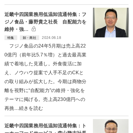
近畿中四国業務用低温卸流通特集：フ
ジノ食品・藤野貴之社長 自配能力を
維持・強…
2024.06.18
特集
卸・商社
フジノ食品の24年5月期は売上高22
0億円（前年比5.7％増）と過去最高業
績で着地した見通し。外食復活に加
え、ノウハウ提案で人手不足のCKと
の取り組みが拡大した。今期は商物分
離を視野に“自配能力”の維持・強化を
テーマに掲げる。売上高230億円への
再挑…続きを読む
近畿中四国業務用低温卸流通特集：ト