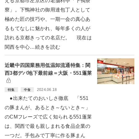
える京都市左京区の老舗料亭「下鴨茶
寮」。下鴨神社の御用達包丁人として
極めた匠の技巧や、一期一会の真心あ
るもてなしに魅かれ、毎年多くの人が
訪れる京都きっての名店だ。 現在は
関西を中心…続きを読む
近畿中四国業務用低温卸流通特集：関
西3都デパ地下最前線＝大阪・551蓬莱
2024.06.18
特集
中食
●出来たてのおいしさ徹底 「551
の豚まんが、あるとき～ないとき～」
のCMフレーズで広く知られる551蓬莱
は、関西で最も親しまれる食品企業の
一つだ。手包みで丁寧に作る豚まん