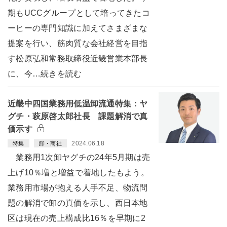
期もUCCグループとして培ってきたコ
ーヒーの専門知識に加えてさまざまな
提案を行い、筋肉質な会社経営を目指
す松原弘和常務取締役近畿営業本部長
に、今…続きを読む
近畿中四国業務用低温卸流通特集：ヤ
グチ・萩原啓太郎社長 課題解消で真
価示す
2024.06.18
特集
卸・商社
業務用1次卸ヤグチの24年5月期は売
上げ10％増と増益で着地したもよう。
業務用市場が抱える人手不足、物流問
題の解消で卸の真価を示し、西日本地
区は現在の売上構成比16％を早期に2