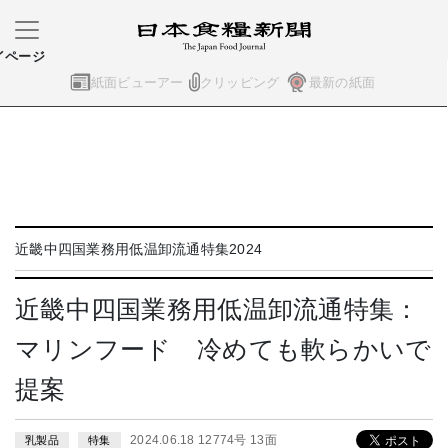
イページ
紙面ビューアー
クリッピング
最新の紙面
近畿中四国業務用低温卸流通特集2024
近畿中四国業務用低温卸流通特集：
マリンフード 冷めても軟らかいで
提案
2024.06.18 12774号 13面
乳製品
特集