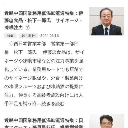
近畿中四国業務用低温卸流通特集：伊
藤忠食品・松下一郎氏 サイネージ・
凍眠注力
2024.06.18
特集
卸・商社
◇西日本営業本部 営業第一部部
長 松下一郎氏 伊藤忠食品は、サイ
ネージや凍眠市場などの注力事業を強
化している。業務用ルートでも店舗で
のサイネージ販促や、外食・製菓向け
の凍眠フルーツおよび凍結酒の提案に
注力。伸長する高齢者施設向けには人
手不足を補う商…続きを読む
近畿中四国業務用低温卸流通特集：日
本アクセス・藤原昌行氏 提案型営業