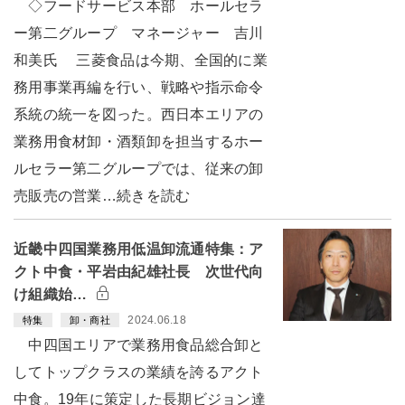
◇フードサービス本部 ホールセラ
ー第二グループ マネージャー 吉川
和美氏 三菱食品は今期、全国的に業
務用事業再編を行い、戦略や指示命令
系統の統一を図った。西日本エリアの
業務用食材卸・酒類卸を担当するホー
ルセラー第二グループでは、従来の卸
売販売の営業…続きを読む
近畿中四国業務用低温卸流通特集：ア
クト中食・平岩由紀雄社長 次世代向
け組織始…
2024.06.18
特集
卸・商社
中四国エリアで業務用食品総合卸と
してトップクラスの業績を誇るアクト
中食。19年に策定した長期ビジョン達