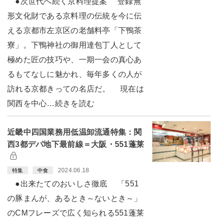
●次世代へ続く京料理提案 登録無
形文化財である京料理の伝統を今に伝
える京都市左京区の老舗料亭「下鴨茶
寮」。下鴨神社の御用達包丁人として
極めた匠の技巧や、一期一会の真心あ
るもてなしに魅かれ、毎年多くの人が
訪れる京都きっての名店だ。 現在は
関西を中心…続きを読む
近畿中四国業務用低温卸流通特集：関
西3都デパ地下最前線＝大阪・551蓬莱
2024.06.18
特集
中食
●出来たてのおいしさ徹底 「551
の豚まんが、あるとき～ないとき～」
のCMフレーズで広く知られる551蓬莱