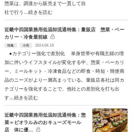
惣菜は、調達から販売まで一貫して自
社で行う…続きを読む
近畿中四国業務用低温卸流通特集：量販店 惣菜・ベー
カリー・冷食最前線
2024.06.18
特集
小売
●カテゴリー強化で差別化 単身世帯や有職主婦の増
加に伴いライフスタイルが変化する中、惣菜・ベーカリ
ー、ミールキット・冷凍食品などの即食・時短・簡便商
品のニーズがより一層高まっている。量販店各社は同カ
テゴリーを強化することで、他社との差別化を打ち出
す…続きを読む
近畿中四国業務用低温卸流通特集：惣
菜＝ビオラルみのおキューズモール
店 体に優…