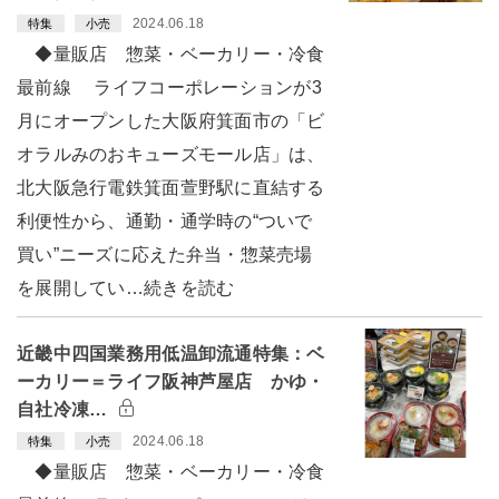
2024.06.18
特集
小売
◆量販店 惣菜・ベーカリー・冷食
最前線 ライフコーポレーションが3
月にオープンした大阪府箕面市の「ビ
オラルみのおキューズモール店」は、
北大阪急行電鉄箕面萱野駅に直結する
利便性から、通勤・通学時の“ついで
買い”ニーズに応えた弁当・惣菜売場
を展開してい…続きを読む
近畿中四国業務用低温卸流通特集：ベ
ーカリー＝ライフ阪神芦屋店 かゆ・
自社冷凍…
2024.06.18
特集
小売
◆量販店 惣菜・ベーカリー・冷食