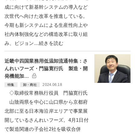
成に向けて新基幹システムの導入など
次世代へ向けた改革を推進している。
今期も新システムによる生産性向上や
社内体制強化などの構造改革に取り組
み、ビジョン…続きを読む
近畿中四国業務用低温卸流通特集：さ
んれいフーズ・門脇寛行氏 製造・開
発機能加…
2024.06.18
特集
卸・商社
◇取締役常務執行役員 門脇寛行氏
山陰両県を中心に山口県から京都府
北部に至る日本海沿岸エリアで事業展
開しているさんれいフーズ。4月1日付
で製造関連の子会社2社を吸収合併