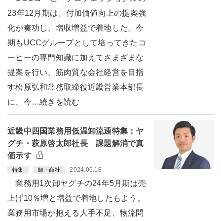
23年12月期は、付加価値向上の提案強
化が奏功し、増収増益で着地した。今
期もUCCグループとして培ってきたコ
ーヒーの専門知識に加えてさまざまな
提案を行い、筋肉質な会社経営を目指
す松原弘和常務取締役近畿営業本部長
に、今…続きを読む
近畿中四国業務用低温卸流通特集：ヤ
グチ・萩原啓太郎社長 課題解消で真
価示す
2024.06.18
特集
卸・商社
業務用1次卸ヤグチの24年5月期は売
上げ10％増と増益で着地したもよう。
業務用市場が抱える人手不足、物流問