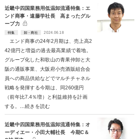
近畿中四国業務用低温卸流通特集：エ
ンド商事・遠藤学社長 高まったグル
ープ力
2024.06.18
特集
卸・商社
エンド商事の24年2月期は、売上高2
42億円と増益の過去最高業績で着地。
グループ化した和歌山の青果仲卸と大
阪の通販事業、大阪府小売酒販組合会
員への商品供給などでマルチチャネル
戦略を発揮する今期は、同260億円
（前年比7.4％増）と利益維持を計画
する。…続きを読む
近畿中四国業務用低温卸流通特集：オ
ーディエー・小田大輔社長 今期C＆