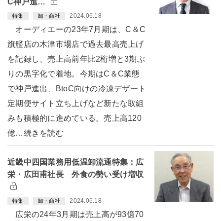
C神戸進…
2024.06.18
特集
卸・商社
オーディエーの23年7月期は、C＆C
旗艦店の木津市場店で過去最高売上げ
を記録し、売上高前年比2桁増と3期ぶ
りの黒字化で着地。今期はC＆C業態
で神戸進出、BtoC向けの冷凍デザート
定期便サイト立ち上げなど新たな取組
みも積極的に進めている。売上高120
億…続きを読む
近畿中四国業務用低温卸流通特集：広
栄・広田甫社長 外食の勢い受け増収
2024.06.18
特集
卸・商社
広栄の24年3月期は売上高が93億70