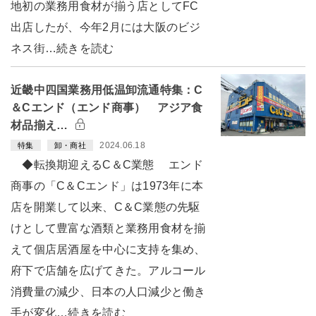
地初の業務用食材が揃う店としてFC
出店したが、今年2月には大阪のビジ
ネス街…続きを読む
近畿中四国業務用低温卸流通特集：C
＆Cエンド（エンド商事） アジア食
材品揃え…
2024.06.18
特集
卸・商社
◆転換期迎えるC＆C業態 エンド
商事の「C＆Cエンド」は1973年に本
店を開業して以来、C＆C業態の先駆
けとして豊富な酒類と業務用食材を揃
えて個店居酒屋を中心に支持を集め、
府下で店舗を広げてきた。アルコール
消費量の減少、日本の人口減少と働き
手が変化…続きを読む