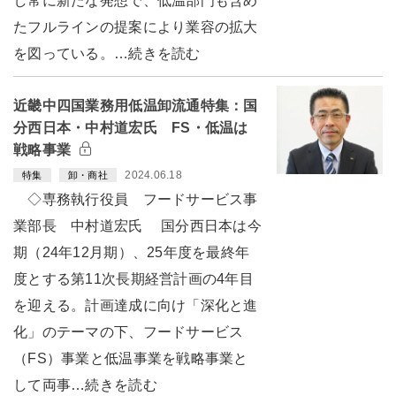
し常に新たな発想で、低温部門も含め
たフルラインの提案により業容の拡大
を図っている。…続きを読む
近畿中四国業務用低温卸流通特集：国
分西日本・中村道宏氏 FS・低温は
戦略事業
2024.06.18
特集
卸・商社
◇専務執行役員 フードサービス事
業部長 中村道宏氏 国分西日本は今
期（24年12月期）、25年度を最終年
度とする第11次長期経営計画の4年目
を迎える。計画達成に向け「深化と進
化」のテーマの下、フードサービス
（FS）事業と低温事業を戦略事業と
して両事…続きを読む