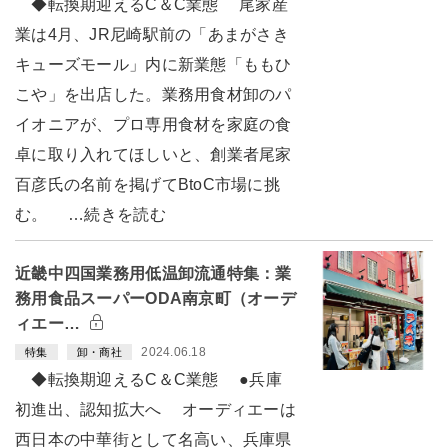
◆転換期迎えるC＆C業態 尾家産
業は4月、JR尼崎駅前の「あまがさき
キューズモール」内に新業態「ももひ
こや」を出店した。業務用食材卸のパ
イオニアが、プロ専用食材を家庭の食
卓に取り入れてほしいと、創業者尾家
百彦氏の名前を掲げてBtoC市場に挑
む。 …続きを読む
近畿中四国業務用低温卸流通特集：業
務用食品スーパーODA南京町（オーデ
ィエー…
2024.06.18
特集
卸・商社
◆転換期迎えるC＆C業態 ●兵庫
初進出、認知拡大へ オーディエーは
西日本の中華街として名高い、兵庫県