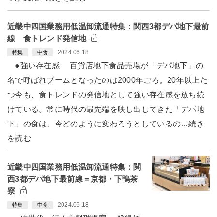
近畿中四国業務用低温卸流通特集：関西3都デパ地下最前
線 食トレンド発信地
2024.06.18
特集
中食
●強い存在感 百貨店地下食品売場が「デパ地下」の
名で呼ばれブームとなったのは2000年ごろ。20年以上た
つ今も、食トレンドの発信地として強い存在感を放ち続
けている。常に時代の最先端を映し出してきた「デパ地
下」の食は、今どのように変わろうとしているの…続き
を読む
近畿中四国業務用低温卸流通特集：関
西3都デパ地下最前線＝京都・下鴨茶
寮
2024.06.18
特集
中食