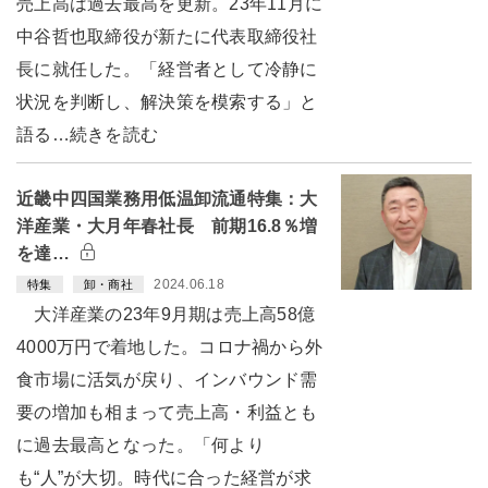
売上高は過去最高を更新。23年11月に
中谷哲也取締役が新たに代表取締役社
長に就任した。「経営者として冷静に
状況を判断し、解決策を模索する」と
語る…続きを読む
近畿中四国業務用低温卸流通特集：大
洋産業・大月年春社長 前期16.8％増
を達…
2024.06.18
特集
卸・商社
大洋産業の23年9月期は売上高58億
4000万円で着地した。コロナ禍から外
食市場に活気が戻り、インバウンド需
要の増加も相まって売上高・利益とも
に過去最高となった。「何より
も“人”が大切。時代に合った経営が求