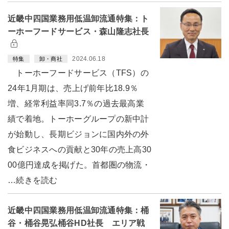
近畿中四国業務用低温卸流通特集：ト
ーホーフードサービス・森山隆志社長
2024.06.18
特集
卸・商社
トーホーフードサービス（TFS）の
24年1月期は、売上げ前年比18.9％
増、経常利益率同3.7％の過去最高業
績で着地。トーホーグループの新中計
が始動し、長期ビジョンに国内外の外
食ビジネスへの貢献と30年の売上高30
00億円達成を掲げた。首都圏の物流・
…続きを読む
近畿中四国業務用低温卸流通特集：桶
谷・桶谷晃弘桶谷HD社長 エリア戦