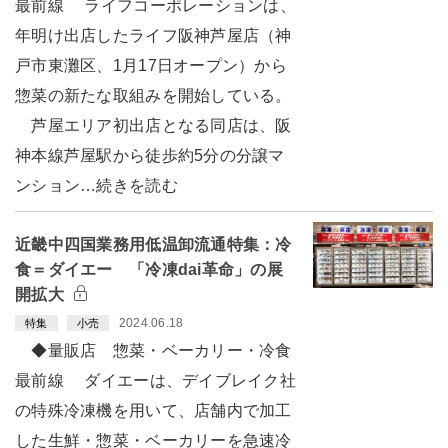
最前線 ライフコーポレーションは、
年明け出店したライフ阪神芦屋店（神
戸市東灘区、1月17日オープン）から
惣菜の新たな取組みを開始している。
芦屋エリア初出店となる同店は、阪
神本線芦屋駅から徒歩約5分の分譲マ
ンション…続きを読む
近畿中四国業務用低温卸流通特集：冷
食＝ダイエー 「冷凍dai革命」の展
開拡大
2024.06.18
特集
小売
◆量販店 惣菜・ベーカリー・冷食
最前線 ダイエーは、デイブレイク社
の特殊冷凍機を用いて、店舗内で加工
した生鮮・惣菜・ベーカリーを急速冷