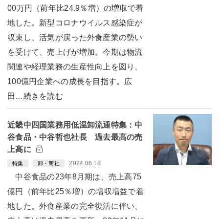
00万円（前年比24.9％増）の増収で着
地した。新型コロナウイルス感染症が
収束し、活気が戻った外食産業の勢い
を受けて、売上げが増加。今期は物流
関連や経理業務の生産性向上を図り、
100億円企業への成長を目指す。広
田…続きを読む
近畿中四国業務用低温卸流通特集：中
谷食品・中谷哲也社長 過去最高の売
上高に
2024.06.18
特集
卸・商社
中谷食品の23年8月期は、売上高75
億円（前年比25％増）の増収増益で着
地した。外食産業の完全復活に伴い、