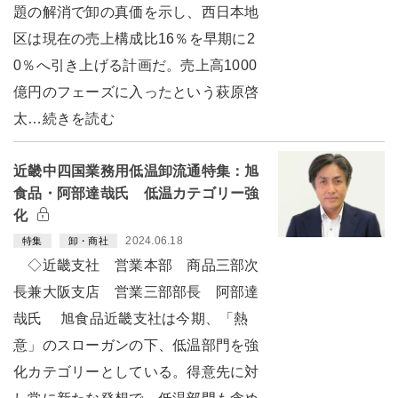
題の解消で卸の真価を示し、西日本地
区は現在の売上構成比16％を早期に2
0％へ引き上げる計画だ。売上高1000
億円のフェーズに入ったという萩原啓
太…続きを読む
近畿中四国業務用低温卸流通特集：旭
食品・阿部達哉氏 低温カテゴリー強
化
2024.06.18
特集
卸・商社
◇近畿支社 営業本部 商品三部次
長兼大阪支店 営業三部部長 阿部達
哉氏 旭食品近畿支社は今期、「熱
意」のスローガンの下、低温部門を強
化カテゴリーとしている。得意先に対