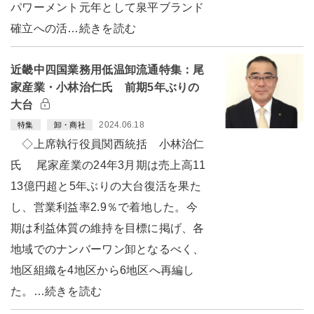
パワーメント元年として泉平ブランド
確立への活…続きを読む
近畿中四国業務用低温卸流通特集：尾
家産業・小林治仁氏 前期5年ぶりの
大台
2024.06.18
特集
卸・商社
◇上席執行役員関西統括 小林治仁
氏 尾家産業の24年3月期は売上高11
13億円超と5年ぶりの大台復活を果た
し、営業利益率2.9％で着地した。今
期は利益体質の維持を目標に掲げ、各
地域でのナンバーワン卸となるべく、
地区組織を4地区から6地区へ再編し
た。…続きを読む