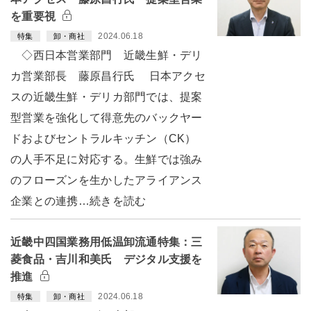
を重要視
2024.06.18
特集
卸・商社
◇西日本営業部門 近畿生鮮・デリ
カ営業部長 藤原昌行氏 日本アクセ
スの近畿生鮮・デリカ部門では、提案
型営業を強化して得意先のバックヤー
ドおよびセントラルキッチン（CK）
の人手不足に対応する。生鮮では強み
のフローズンを生かしたアライアンス
企業との連携…続きを読む
近畿中四国業務用低温卸流通特集：三
菱食品・吉川和美氏 デジタル支援を
推進
2024.06.18
特集
卸・商社