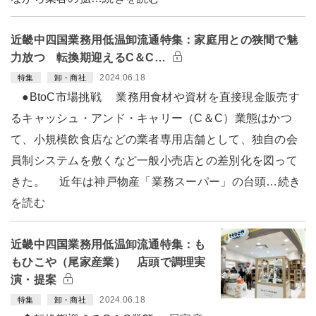
近畿中四国業務用低温卸流通特集：家庭用との狭間で魅
力放つ 転換期迎えるC＆C…
2024.06.18
特集
卸・商社
●BtoC市場挑戦 業務用食材や資材を直接現金販売す
るキャッシュ・アンド・キャリー（C＆C）業態はかつ
て、小規模飲食店などの業者専用店舗として、独自の会
員制システムを敷くなど一般小売店との差別化を図って
きた。 近年は神戸物産「業務スーパー」の台頭…続き
を読む
近畿中四国業務用低温卸流通特集：も
もひこや（尾家産業） 店頭で調理実
演・提案
2024.06.18
特集
卸・商社