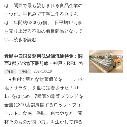
は、関西で最も親しまれる食品企業の
一つだ。手包みで丁寧に作る豚まん
は、年間約6200万個、1日平均17万個
を売り上げる不動の看板商品となって
い…続きを読む
近畿中四国業務用低温卸流通特集：関
西3都デパ地下最前線＝神戸・RF1
2024.06.18
特集
中食
●共創で新たな惣菜価値を 「デパ
地下サラダ」を世に定着させた「RF
1」をはじめ、7種類の惣菜ブランドを
全国に310店舗展開するロック・フィ
ールド。食感、香味、色つやなど「素
材そのものが持つ力」を生かして作る