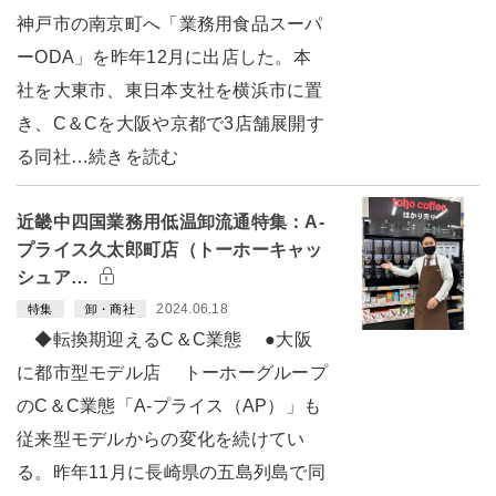
神戸市の南京町へ「業務用食品スーパ
ーODA」を昨年12月に出店した。本
社を大東市、東日本支社を横浜市に置
き、C＆Cを大阪や京都で3店舗展開す
る同社…続きを読む
近畿中四国業務用低温卸流通特集：A-
プライス久太郎町店（トーホーキャッ
シュア…
2024.06.18
特集
卸・商社
◆転換期迎えるC＆C業態 ●大阪
に都市型モデル店 トーホーグループ
のC＆C業態「A-プライス（AP）」も
従来型モデルからの変化を続けてい
る。昨年11月に長崎県の五島列島で同