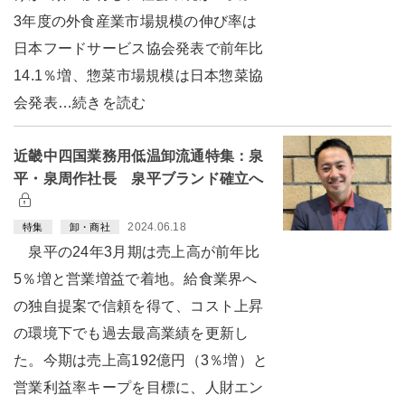
3年度の外食産業市場規模の伸び率は
日本フードサービス協会発表で前年比
14.1％増、惣菜市場規模は日本惣菜協
会発表…続きを読む
近畿中四国業務用低温卸流通特集：泉
平・泉周作社長 泉平ブランド確立へ
2024.06.18
特集
卸・商社
泉平の24年3月期は売上高が前年比
5％増と営業増益で着地。給食業界へ
の独自提案で信頼を得て、コスト上昇
の環境下でも過去最高業績を更新し
た。今期は売上高192億円（3％増）と
営業利益率キープを目標に、人財エン