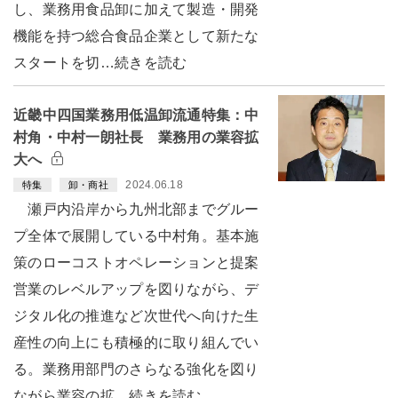
し、業務用食品卸に加えて製造・開発
機能を持つ総合食品企業として新たな
スタートを切…続きを読む
近畿中四国業務用低温卸流通特集：中
村角・中村一朗社長 業務用の業容拡
大へ
2024.06.18
特集
卸・商社
瀬戸内沿岸から九州北部までグルー
プ全体で展開している中村角。基本施
策のローコストオペレーションと提案
営業のレベルアップを図りながら、デ
ジタル化の推進など次世代へ向けた生
産性の向上にも積極的に取り組んでい
る。業務用部門のさらなる強化を図り
ながら業容の拡…続きを読む