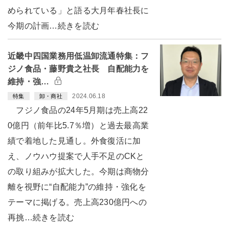
められている」と語る大月年春社長に
今期の計画…続きを読む
近畿中四国業務用低温卸流通特集：フ
ジノ食品・藤野貴之社長 自配能力を
維持・強…
2024.06.18
特集
卸・商社
フジノ食品の24年5月期は売上高22
0億円（前年比5.7％増）と過去最高業
績で着地した見通し。外食復活に加
え、ノウハウ提案で人手不足のCKと
の取り組みが拡大した。今期は商物分
離を視野に“自配能力”の維持・強化を
テーマに掲げる。売上高230億円への
再挑…続きを読む