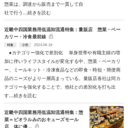
惣菜は、調達から販売まで一貫して自
社で行う…続きを読む
近畿中四国業務用低温卸流通特集：量販店 惣菜・ベー
カリー・冷食最前線
2024.06.18
特集
小売
●カテゴリー強化で差別化 単身世帯や有職主婦の増
加に伴いライフスタイルが変化する中、惣菜・ベーカリ
ー、ミールキット・冷凍食品などの即食・時短・簡便商
品のニーズがより一層高まっている。量販店各社は同カ
テゴリーを強化することで、他社との差別化を打ち出
す…続きを読む
近畿中四国業務用低温卸流通特集：惣
菜＝ビオラルみのおキューズモール
店 体に優…