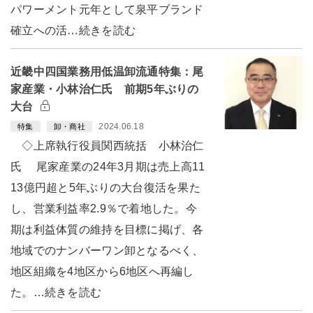
パワーメント元年として泉平ブランド
確立への活…続きを読む
近畿中四国業務用低温卸流通特集：尾
家産業・小林治仁氏 前期5年ぶりの
大台
2024.06.18
特集
卸・商社
◇上席執行役員関西統括 小林治仁
氏 尾家産業の24年3月期は売上高11
13億円超と5年ぶりの大台復活を果た
し、営業利益率2.9％で着地した。今
期は利益体質の維持を目標に掲げ、各
地域でのナンバーワン卸となるべく、
地区組織を4地区から6地区へ再編し
た。…続きを読む