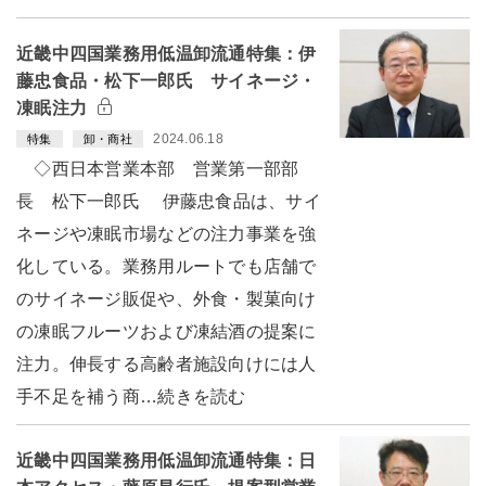
近畿中四国業務用低温卸流通特集：伊
藤忠食品・松下一郎氏 サイネージ・
凍眠注力
2024.06.18
特集
卸・商社
◇西日本営業本部 営業第一部部
長 松下一郎氏 伊藤忠食品は、サイ
ネージや凍眠市場などの注力事業を強
化している。業務用ルートでも店舗で
のサイネージ販促や、外食・製菓向け
の凍眠フルーツおよび凍結酒の提案に
注力。伸長する高齢者施設向けには人
手不足を補う商…続きを読む
近畿中四国業務用低温卸流通特集：日