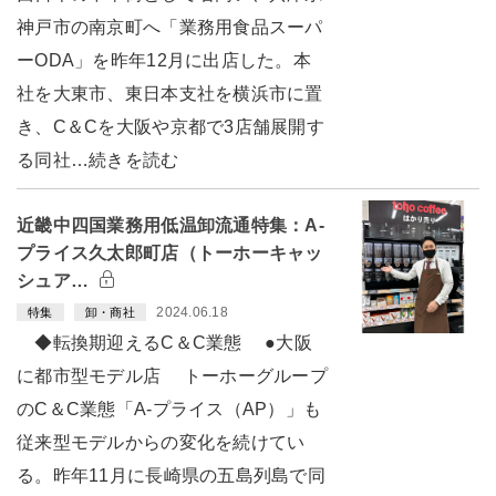
神戸市の南京町へ「業務用食品スーパ
ーODA」を昨年12月に出店した。本
社を大東市、東日本支社を横浜市に置
き、C＆Cを大阪や京都で3店舗展開す
る同社…続きを読む
近畿中四国業務用低温卸流通特集：A-
プライス久太郎町店（トーホーキャッ
シュア…
2024.06.18
特集
卸・商社
◆転換期迎えるC＆C業態 ●大阪
に都市型モデル店 トーホーグループ
のC＆C業態「A-プライス（AP）」も
従来型モデルからの変化を続けてい
る。昨年11月に長崎県の五島列島で同