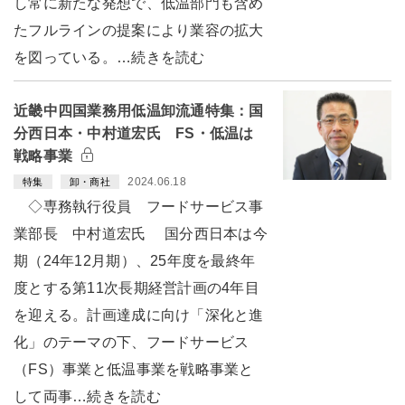
し常に新たな発想で、低温部門も含め
たフルラインの提案により業容の拡大
を図っている。…続きを読む
近畿中四国業務用低温卸流通特集：国
分西日本・中村道宏氏 FS・低温は
戦略事業
2024.06.18
特集
卸・商社
◇専務執行役員 フードサービス事
業部長 中村道宏氏 国分西日本は今
期（24年12月期）、25年度を最終年
度とする第11次長期経営計画の4年目
を迎える。計画達成に向け「深化と進
化」のテーマの下、フードサービス
（FS）事業と低温事業を戦略事業と
して両事…続きを読む