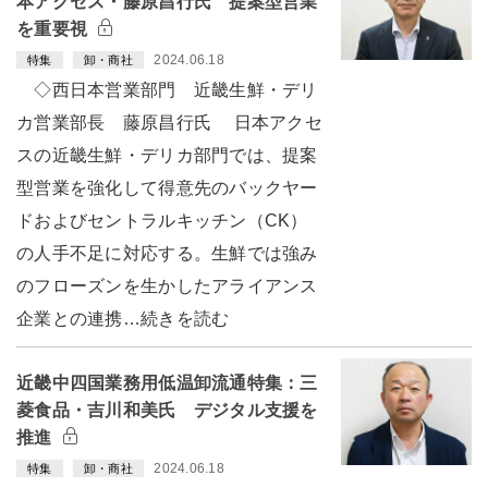
本アクセス・藤原昌行氏 提案型営業
を重要視
2024.06.18
特集
卸・商社
◇西日本営業部門 近畿生鮮・デリ
カ営業部長 藤原昌行氏 日本アクセ
スの近畿生鮮・デリカ部門では、提案
型営業を強化して得意先のバックヤー
ドおよびセントラルキッチン（CK）
の人手不足に対応する。生鮮では強み
のフローズンを生かしたアライアンス
企業との連携…続きを読む
近畿中四国業務用低温卸流通特集：三
菱食品・吉川和美氏 デジタル支援を
推進
2024.06.18
特集
卸・商社