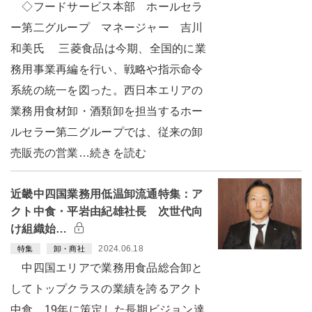
◇フードサービス本部 ホールセラ
ー第二グループ マネージャー 吉川
和美氏 三菱食品は今期、全国的に業
務用事業再編を行い、戦略や指示命令
系統の統一を図った。西日本エリアの
業務用食材卸・酒類卸を担当するホー
ルセラー第二グループでは、従来の卸
売販売の営業…続きを読む
近畿中四国業務用低温卸流通特集：ア
クト中食・平岩由紀雄社長 次世代向
け組織始…
2024.06.18
特集
卸・商社
中四国エリアで業務用食品総合卸と
してトップクラスの業績を誇るアクト
中食。19年に策定した長期ビジョン達