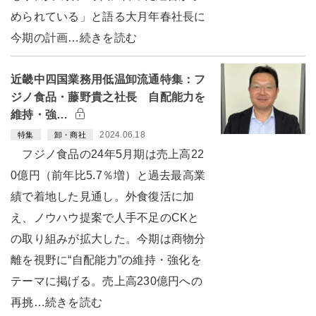
められている」と語る大月年春社長に
今期の計画…続きを読む
近畿中四国業務用低温卸流通特集：フ
ジノ食品・藤野貴之社長 自配能力を
維持・強…
2024.06.18
特集
卸・商社
フジノ食品の24年5月期は売上高22
0億円（前年比5.7％増）と過去最高業
績で着地した見通し。外食復活に加
え、ノウハウ提案で人手不足のCKと
の取り組みが拡大した。今期は商物分
離を視野に“自配能力”の維持・強化を
テーマに掲げる。売上高230億円への
再挑…続きを読む