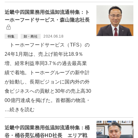
近畿中四国業務用低温卸流通特集：ト
ーホーフードサービス・森山隆志社長
2024.06.18
特集
卸・商社
トーホーフードサービス（TFS）の
24年1月期は、売上げ前年比18.9％
増、経常利益率同3.7％の過去最高業
績で着地。トーホーグループの新中計
が始動し、長期ビジョンに国内外の外
食ビジネスへの貢献と30年の売上高30
00億円達成を掲げた。首都圏の物流・
…続きを読む
近畿中四国業務用低温卸流通特集：桶
谷・桶谷晃弘桶谷HD社長 エリア戦