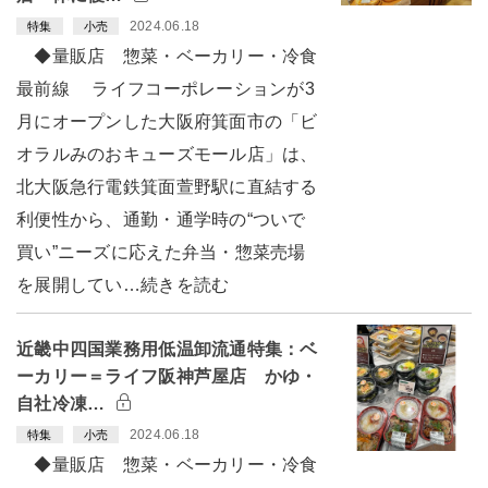
2024.06.18
特集
小売
◆量販店 惣菜・ベーカリー・冷食
最前線 ライフコーポレーションが3
月にオープンした大阪府箕面市の「ビ
オラルみのおキューズモール店」は、
北大阪急行電鉄箕面萱野駅に直結する
利便性から、通勤・通学時の“ついで
買い”ニーズに応えた弁当・惣菜売場
を展開してい…続きを読む
近畿中四国業務用低温卸流通特集：ベ
ーカリー＝ライフ阪神芦屋店 かゆ・
自社冷凍…
2024.06.18
特集
小売
◆量販店 惣菜・ベーカリー・冷食