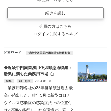
続きを読む
会員の方はこちら
ログインに関するヘルプ
関連ワード：
近畿中四国業務用低温卸流通特集
◆近畿中四国業務用低温卸流通特集：
活気に満ちた業務用市場
2024.06.18
特集
卸・商社
業務用卸各社の23年度業績は過去最
高が続出した。昨年5月に新型コロナ
ウイルス感染症の感染症法上の位置付
けが5類へ移行し、社会環境が一変。2