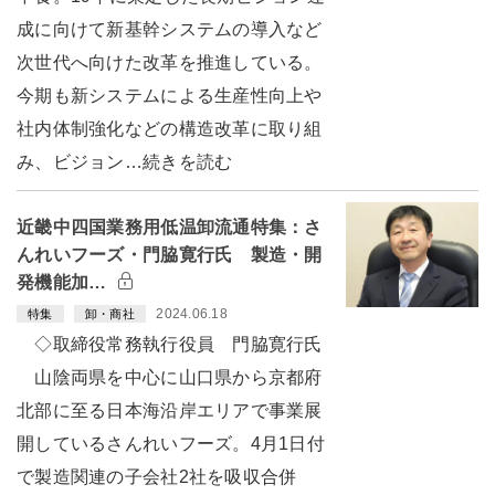
成に向けて新基幹システムの導入など
次世代へ向けた改革を推進している。
今期も新システムによる生産性向上や
社内体制強化などの構造改革に取り組
み、ビジョン…続きを読む
近畿中四国業務用低温卸流通特集：さ
んれいフーズ・門脇寛行氏 製造・開
発機能加…
2024.06.18
特集
卸・商社
◇取締役常務執行役員 門脇寛行氏
山陰両県を中心に山口県から京都府
北部に至る日本海沿岸エリアで事業展
開しているさんれいフーズ。4月1日付
で製造関連の子会社2社を吸収合併