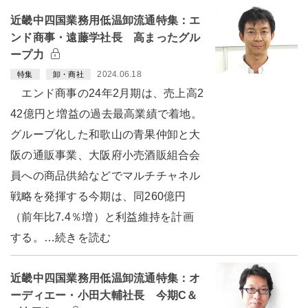
近畿中四国業務用低温卸流通特集：エ
ンド商事・遠藤学社長 高まったグル
ープ力
2024.06.18
特集
卸・商社
エンド商事の24年2月期は、売上高2
42億円と増益の過去最高業績で着地。
グループ化した和歌山の青果仲卸と大
阪の通販事業、大阪府小売酒販組合会
員への商品供給などでマルチチャネル
戦略を発揮する今期は、同260億円
（前年比7.4％増）と利益維持を計画
する。…続きを読む
近畿中四国業務用低温卸流通特集：オ
ーディエー・小田大輔社長 今期C＆