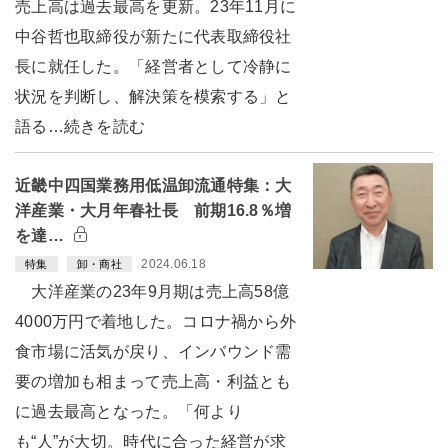
売上高は過去最高を更新。23年11月に
中谷哲也取締役が新たに代表取締役社
長に就任した。「経営者として冷静に
状況を判断し、解決策を模索する」と
語る…続きを読む
近畿中四国業務用低温卸流通特集：大
洋産業・大月年春社長 前期16.8％増
を達…
2024.06.18
特集
卸・商社
大洋産業の23年9月期は売上高58億
4000万円で着地した。コロナ禍から外
食市場に活気が戻り、インバウンド需
要の増加も相まって売上高・利益とも
に過去最高となった。「何より
も“人”が大切。時代に合った経営が求