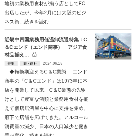
地初の業務用食材が揃う店としてFC
出店したが、今年2月には大阪のビジ
ネス街…続きを読む
近畿中四国業務用低温卸流通特集：C
＆Cエンド（エンド商事） アジア食
材品揃え…
2024.06.18
特集
卸・商社
◆転換期迎えるC＆C業態 エンド
商事の「C＆Cエンド」は1973年に本
店を開業して以来、C＆C業態の先駆
けとして豊富な酒類と業務用食材を揃
えて個店居酒屋を中心に支持を集め、
府下で店舗を広げてきた。アルコール
消費量の減少、日本の人口減少と働き
手が変化…続きを読む