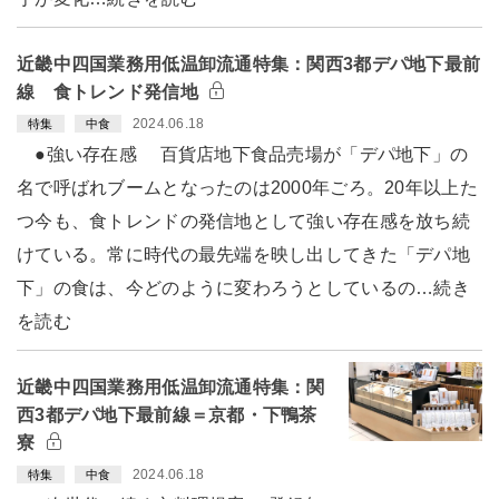
近畿中四国業務用低温卸流通特集：関西3都デパ地下最前
線 食トレンド発信地
2024.06.18
特集
中食
●強い存在感 百貨店地下食品売場が「デパ地下」の
名で呼ばれブームとなったのは2000年ごろ。20年以上た
つ今も、食トレンドの発信地として強い存在感を放ち続
けている。常に時代の最先端を映し出してきた「デパ地
下」の食は、今どのように変わろうとしているの…続き
を読む
近畿中四国業務用低温卸流通特集：関
西3都デパ地下最前線＝京都・下鴨茶
寮
2024.06.18
特集
中食