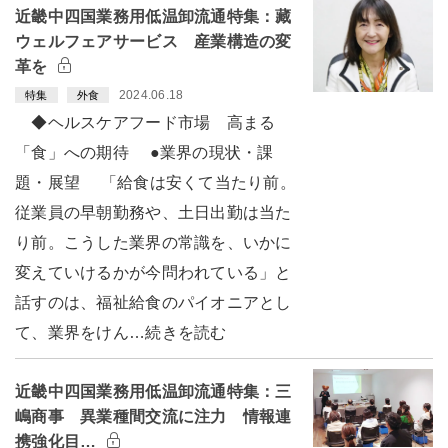
近畿中四国業務用低温卸流通特集：藏
ウェルフェアサービス 産業構造の変
革を
2024.06.18
特集
外食
◆ヘルスケアフード市場 高まる
「食」への期待 ●業界の現状・課
題・展望 「給食は安くて当たり前。
従業員の早朝勤務や、土日出勤は当た
り前。こうした業界の常識を、いかに
変えていけるかが今問われている」と
話すのは、福祉給食のパイオニアとし
て、業界をけん…続きを読む
近畿中四国業務用低温卸流通特集：三
嶋商事 異業種間交流に注力 情報連
携強化目…