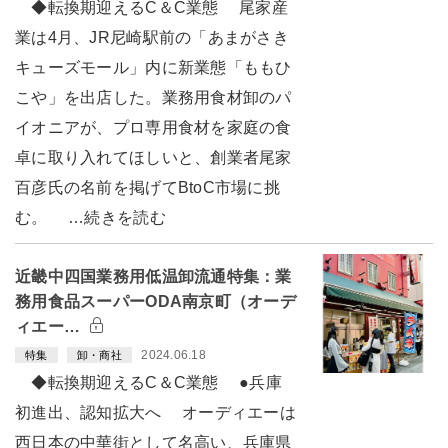
◆転換期迎えるC＆C業態 尾家産
業は4月、JR尼崎駅前の「あまがさき
キューズモール」内に新業態「ももひ
こや」を出店した。業務用食材卸のパ
イオニアが、プロ専用食材を家庭の食
卓に取り入れてほしいと、創業者尾家
百彦氏の名前を掲げてBtoC市場に挑
む。 …続きを読む
近畿中四国業務用低温卸流通特集：業
務用食品スーパーODA南京町（オーデ
ィエー…
2024.06.18
特集
卸・商社
◆転換期迎えるC＆C業態 ●兵庫
初進出、認知拡大へ オーディエーは
西日本の中華街として名高い、兵庫県