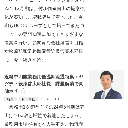
23年12月期は、付加価値向上の提案強
化が奏功し、増収増益で着地した。今
期もUCCグループとして培ってきたコ
ーヒーの専門知識に加えてさまざまな
提案を行い、筋肉質な会社経営を目指
す松原弘和常務取締役近畿営業本部長
に、今…続きを読む
近畿中四国業務用低温卸流通特集：ヤ
グチ・萩原啓太郎社長 課題解消で真
価示す
2024.06.18
特集
卸・商社
業務用1次卸ヤグチの24年5月期は売
上げ10％増と増益で着地したもよう。
業務用市場が抱える人手不足、物流問