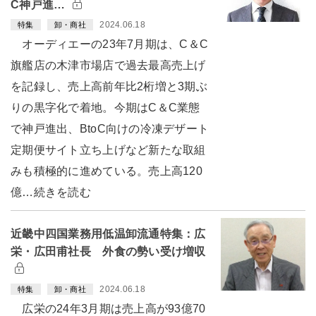
C神戸進…
2024.06.18
特集
卸・商社
オーディエーの23年7月期は、C＆C
旗艦店の木津市場店で過去最高売上げ
を記録し、売上高前年比2桁増と3期ぶ
りの黒字化で着地。今期はC＆C業態
で神戸進出、BtoC向けの冷凍デザート
定期便サイト立ち上げなど新たな取組
みも積極的に進めている。売上高120
億…続きを読む
近畿中四国業務用低温卸流通特集：広
栄・広田甫社長 外食の勢い受け増収
2024.06.18
特集
卸・商社
広栄の24年3月期は売上高が93億70