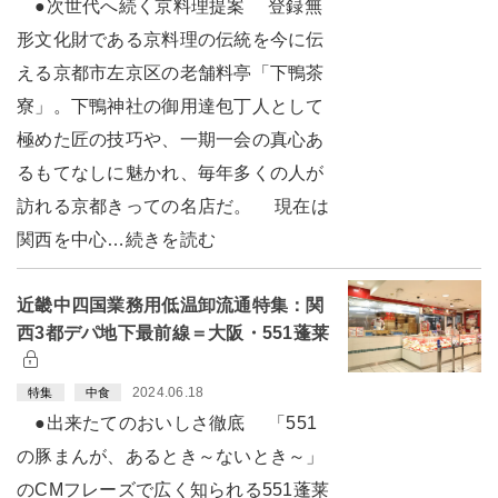
●次世代へ続く京料理提案 登録無
形文化財である京料理の伝統を今に伝
える京都市左京区の老舗料亭「下鴨茶
寮」。下鴨神社の御用達包丁人として
極めた匠の技巧や、一期一会の真心あ
るもてなしに魅かれ、毎年多くの人が
訪れる京都きっての名店だ。 現在は
関西を中心…続きを読む
近畿中四国業務用低温卸流通特集：関
西3都デパ地下最前線＝大阪・551蓬莱
2024.06.18
特集
中食
●出来たてのおいしさ徹底 「551
の豚まんが、あるとき～ないとき～」
のCMフレーズで広く知られる551蓬莱