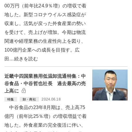
00万円（前年比24.9％増）の増収で着
地した。新型コロナウイルス感染症が
収束し、活気が戻った外食産業の勢い
を受けて、売上げが増加。今期は物流
関連や経理業務の生産性向上を図り、
100億円企業への成長を目指す。広
田…続きを読む
近畿中四国業務用低温卸流通特集：中
谷食品・中谷哲也社長 過去最高の売
上高に
2024.06.18
特集
卸・商社
中谷食品の23年8月期は、売上高75
億円（前年比25％増）の増収増益で着
地した。外食産業の完全復活に伴い、