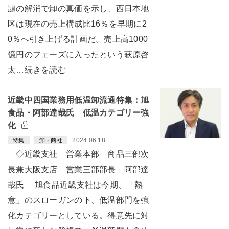
題の解消で卸の真価を示し、西日本地
区は現在の売上構成比16％を早期に2
0％へ引き上げる計画だ。売上高1000
億円のフェーズに入ったという萩原啓
太…続きを読む
近畿中四国業務用低温卸流通特集：旭
食品・阿部達哉氏 低温カテゴリー強
化
2024.06.18
特集
卸・商社
◇近畿支社 営業本部 商品三部次
長兼大阪支店 営業三部部長 阿部達
哉氏 旭食品近畿支社は今期、「熱
意」のスローガンの下、低温部門を強
化カテゴリーとしている。得意先に対