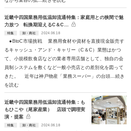
ながら業容の拡…続きを読む
近畿中四国業務用低温卸流通特集：家庭用との狭間で魅
力放つ 転換期迎えるC＆C…
2024.06.18
特集
卸・商社
●BtoC市場挑戦 業務用食材や資材を直接現金販売す
るキャッシュ・アンド・キャリー（C＆C）業態はかつ
て、小規模飲食店などの業者専用店舗として、独自の会
員制システムを敷くなど一般小売店との差別化を図って
きた。 近年は神戸物産「業務スーパー」の台頭…続き
を読む
近畿中四国業務用低温卸流通特集：も
もひこや（尾家産業） 店頭で調理実
演・提案
2024.06.18
特集
卸・商社