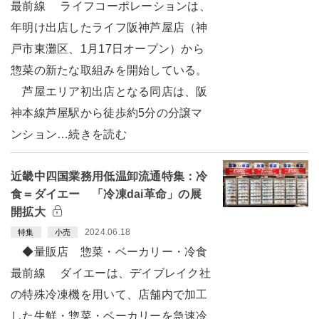
最前線 ライフコーポレーションは、
年明け出店したライフ阪神芦屋店（神
戸市東灘区、1月17日オープン）から
惣菜の新たな取組みを開始している。
芦屋エリア初出店となる同店は、阪
神本線芦屋駅から徒歩約5分の分譲マ
ンション…続きを読む
近畿中四国業務用低温卸流通特集：冷
食＝ダイエー 「冷凍dai革命」の展
開拡大
2024.06.18
特集
小売
◆量販店 惣菜・ベーカリー・冷食
最前線 ダイエーは、デイブレイク社
の特殊冷凍機を用いて、店舗内で加工
した生鮮・惣菜・ベーカリーを急速冷