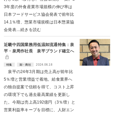
3年度の外食産業市場規模の伸び率は
日本フードサービス協会発表で前年比
14.1％増、惣菜市場規模は日本惣菜協
会発表…続きを読む
近畿中四国業務用低温卸流通特集：泉
平・泉周作社長 泉平ブランド確立へ
2024.06.18
特集
卸・商社
泉平の24年3月期は売上高が前年比
5％増と営業増益で着地。給食業界へ
の独自提案で信頼を得て、コスト上昇
の環境下でも過去最高業績を更新し
た。今期は売上高192億円（3％増）と
営業利益率キープを目標に、人財エン