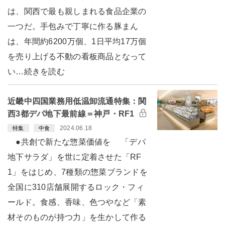
は、関西で最も親しまれる食品企業の
一つだ。手包みで丁寧に作る豚まん
は、年間約6200万個、1日平均17万個
を売り上げる不動の看板商品となって
い…続きを読む
近畿中四国業務用低温卸流通特集：関
西3都デパ地下最前線＝神戸・RF1
2024.06.18
特集
中食
●共創で新たな惣菜価値を 「デパ
地下サラダ」を世に定着させた「RF
1」をはじめ、7種類の惣菜ブランドを
全国に310店舗展開するロック・フィ
ールド。食感、香味、色つやなど「素
材そのものが持つ力」を生かして作る