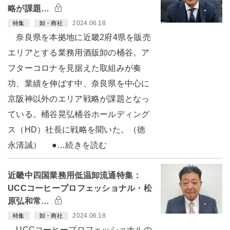
略が課題…
2024.06.18
特集
卸・商社
奈良県を本拠地に近畿2府4県を販売
エリアとする業務用酒販卸の桶谷。ア
フターコロナを見据えた取組みが奏
功、業績を伸ばす中、奈良県を中心に
京阪神以外のエリア戦略が課題となっ
ている。桶谷晃弘桶谷ホールディング
ス（HD）社長に戦略を聞いた。（徳
永清誠） ●…続きを読む
近畿中四国業務用低温卸流通特集：
UCCコーヒープロフェッショナル・松
原弘和常…
2024.06.18
特集
卸・商社
UCCコーヒープロフェッショナルの