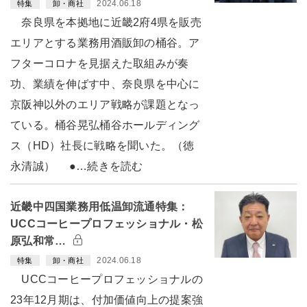
2024.06.18
特集
卸・商社
奈良県を本拠地に近畿2府4県を販売
エリアとする業務用酒販卸の桶谷。ア
フターコロナを見据えた取組みが奏
功、業績を伸ばす中、奈良県を中心に
京阪神以外のエリア戦略が課題となっ
ている。桶谷晃弘桶谷ホールディング
ス（HD）社長に戦略を聞いた。（徳
永清誠） ●…続きを読む
近畿中四国業務用低温卸流通特集：
UCCコーヒープロフェッショナル・松
原弘和常…
2024.06.18
特集
卸・商社
UCCコーヒープロフェッショナルの
23年12月期は、付加価値向上の提案強