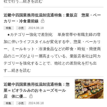
社で行う…続きを読む
近畿中四国業務用低温卸流通特集：量販店 惣菜・ベー
カリー・冷食最前線
2024.06.18
特集
小売
●カテゴリー強化で差別化 単身世帯や有職主婦の増
加に伴いライフスタイルが変化する中、惣菜・ベーカリ
ー、ミールキット・冷凍食品などの即食・時短・簡便商
品のニーズがより一層高まっている。量販店各社は同カ
テゴリーを強化することで、他社との差別化を打ち出
す…続きを読む
近畿中四国業務用低温卸流通特集：惣
菜＝ビオラルみのおキューズモール
店 体に優…
2024.06.18
特集
小売