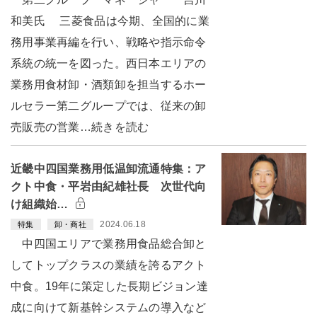
和美氏 三菱食品は今期、全国的に業
務用事業再編を行い、戦略や指示命令
系統の統一を図った。西日本エリアの
業務用食材卸・酒類卸を担当するホー
ルセラー第二グループでは、従来の卸
売販売の営業…続きを読む
近畿中四国業務用低温卸流通特集：ア
クト中食・平岩由紀雄社長 次世代向
け組織始…
2024.06.18
特集
卸・商社
中四国エリアで業務用食品総合卸と
してトップクラスの業績を誇るアクト
中食。19年に策定した長期ビジョン達
成に向けて新基幹システムの導入など