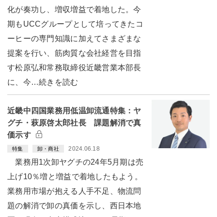
化が奏功し、増収増益で着地した。今
期もUCCグループとして培ってきたコ
ーヒーの専門知識に加えてさまざまな
提案を行い、筋肉質な会社経営を目指
す松原弘和常務取締役近畿営業本部長
に、今…続きを読む
近畿中四国業務用低温卸流通特集：ヤ
グチ・萩原啓太郎社長 課題解消で真
価示す
2024.06.18
特集
卸・商社
業務用1次卸ヤグチの24年5月期は売
上げ10％増と増益で着地したもよう。
業務用市場が抱える人手不足、物流問
題の解消で卸の真価を示し、西日本地