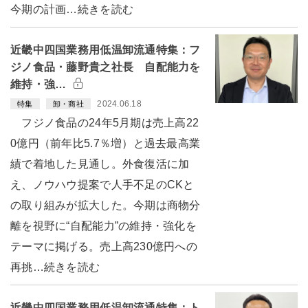
今期の計画…続きを読む
近畿中四国業務用低温卸流通特集：フ
ジノ食品・藤野貴之社長 自配能力を
維持・強…
2024.06.18
特集
卸・商社
フジノ食品の24年5月期は売上高22
0億円（前年比5.7％増）と過去最高業
績で着地した見通し。外食復活に加
え、ノウハウ提案で人手不足のCKと
の取り組みが拡大した。今期は商物分
離を視野に“自配能力”の維持・強化を
テーマに掲げる。売上高230億円への
再挑…続きを読む
近畿中四国業務用低温卸流通特集：ト