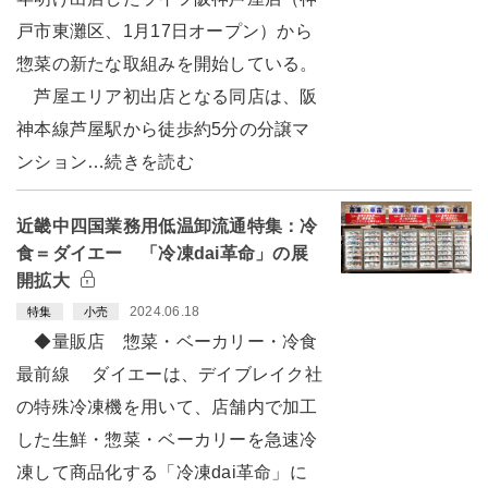
戸市東灘区、1月17日オープン）から
惣菜の新たな取組みを開始している。
芦屋エリア初出店となる同店は、阪
神本線芦屋駅から徒歩約5分の分譲マ
ンション…続きを読む
近畿中四国業務用低温卸流通特集：冷
食＝ダイエー 「冷凍dai革命」の展
開拡大
2024.06.18
特集
小売
◆量販店 惣菜・ベーカリー・冷食
最前線 ダイエーは、デイブレイク社
の特殊冷凍機を用いて、店舗内で加工
した生鮮・惣菜・ベーカリーを急速冷
凍して商品化する「冷凍dai革命」に