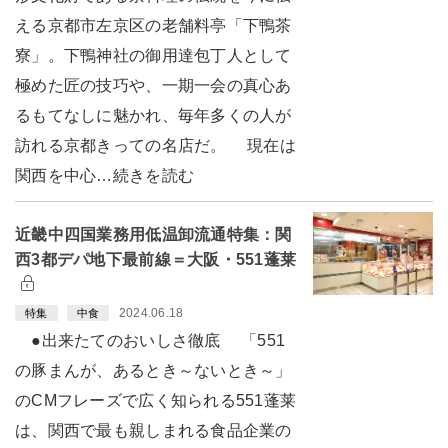
える京都市左京区の老舗料亭「下鴨茶
寮」。下鴨神社の御用達包丁人として
極めた匠の技巧や、一期一会の真心あ
るもてなしに魅かれ、毎年多くの人が
訪れる京都きっての名店だ。 現在は
関西を中心…続きを読む
近畿中四国業務用低温卸流通特集：関
西3都デパ地下最前線＝大阪・551蓬莱
2024.06.18
特集
中食
●出来たてのおいしさ徹底 「551
の豚まんが、あるとき～ないとき～」
のCMフレーズで広く知られる551蓬莱
は、関西で最も親しまれる食品企業の