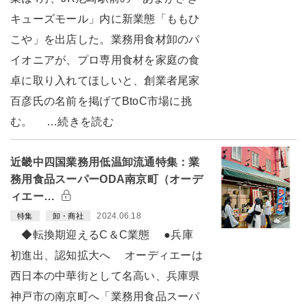
キューズモール」内に新業態「ももひ
こや」を出店した。業務用食材卸のパ
イオニアが、プロ専用食材を家庭の食
卓に取り入れてほしいと、創業者尾家
百彦氏の名前を掲げてBtoC市場に挑
む。 …続きを読む
近畿中四国業務用低温卸流通特集：業
務用食品スーパーODA南京町（オーデ
ィエー…
2024.06.18
特集
卸・商社
◆転換期迎えるC＆C業態 ●兵庫
初進出、認知拡大へ オーディエーは
西日本の中華街として名高い、兵庫県
神戸市の南京町へ「業務用食品スーパ