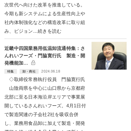
次世代へ向けた改革を推進している。
今期も新システムによる生産性向上や
社内体制強化などの構造改革に取り組
み、ビジョン…続きを読む
近畿中四国業務用低温卸流通特集：さ
んれいフーズ・門脇寛行氏 製造・開
発機能加…
2024.06.18
特集
卸・商社
◇取締役常務執行役員 門脇寛行氏
山陰両県を中心に山口県から京都府
北部に至る日本海沿岸エリアで事業展
開しているさんれいフーズ。4月1日付
で製造関連の子会社2社を吸収合併
し、業務用食品卸に加えて製造・開発