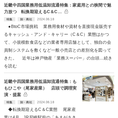
近畿中四国業務用低温卸流通特集：家庭用との狭間で魅
力放つ 転換期迎えるC＆C…
2024.06.18
特集
卸・商社
●BtoC市場挑戦 業務用食材や資材を直接現金販売す
るキャッシュ・アンド・キャリー（C＆C）業態はかつ
て、小規模飲食店などの業者専用店舗として、独自の会
員制システムを敷くなど一般小売店との差別化を図って
きた。 近年は神戸物産「業務スーパー」の台頭…続き
を読む
近畿中四国業務用低温卸流通特集：も
もひこや（尾家産業） 店頭で調理実
演・提案
2024.06.18
特集
卸・商社
◆転換期迎えるC＆C業態 尾家産
業は4月、JR尼崎駅前の「あまがさき