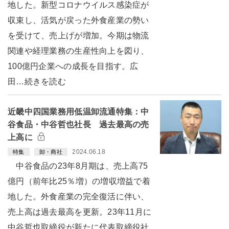
地した。新型コロナウイルス感染症が
収束し、活気が戻った外食産業の勢い
を受けて、売上げが増加。今期は物流
関連や経理業務の生産性向上を図り、
100億円企業への成長を目指す。広
田…続きを読む
近畿中四国業務用低温卸流通特集：中
谷食品・中谷哲也社長 過去最高の売
上高に
2024.06.18
特集
卸・商社
中谷食品の23年8月期は、売上高75
億円（前年比25％増）の増収増益で着
地した。外食産業の完全復活に伴い、
売上高は過去最高を更新。23年11月に
中谷哲也取締役が新たに代表取締役社