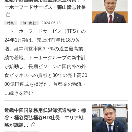
ーホーフードサービス・森山隆志社長
2024.06.18
特集
卸・商社
トーホーフードサービス（TFS）の
24年1月期は、売上げ前年比18.9％
増、経常利益率同3.7％の過去最高業
績で着地。トーホーグループの新中計
が始動し、長期ビジョンに国内外の外
食ビジネスへの貢献と30年の売上高30
00億円達成を掲げた。首都圏の物流・
…続きを読む
近畿中四国業務用低温卸流通特集：桶
谷・桶谷晃弘桶谷HD社長 エリア戦
略が課題…