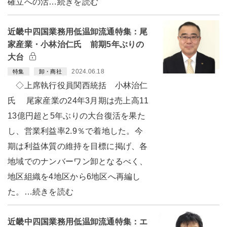
確立への活…続きを読む
近畿中四国業務用低温卸流通特集：尾
家産業・小林治仁氏 前期5年ぶりの
大台
2024.06.18
特集
卸・商社
◇上席執行役員関西統括 小林治仁
氏 尾家産業の24年3月期は売上高11
13億円超と5年ぶりの大台復活を果た
し、営業利益率2.9％で着地した。今
期は利益体質の維持を目標に掲げ、各
地域でのナンバーワン卸となるべく、
地区組織を4地区から6地区へ再編し
た。…続きを読む
近畿中四国業務用低温卸流通特集：エ