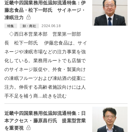
近畿中四国業務用低温卸流通特集：伊
藤忠食品・松下一郎氏 サイネージ・
凍眠注力
2024.06.18
特集
卸・商社
◇西日本営業本部 営業第一部部
長 松下一郎氏 伊藤忠食品は、サイ
ネージや凍眠市場などの注力事業を強
化している。業務用ルートでも店舗で
のサイネージ販促や、外食・製菓向け
の凍眠フルーツおよび凍結酒の提案に
注力。伸長する高齢者施設向けには人
手不足を補う商…続きを読む
近畿中四国業務用低温卸流通特集：日
本アクセス・藤原昌行氏 提案型営業
を重要視