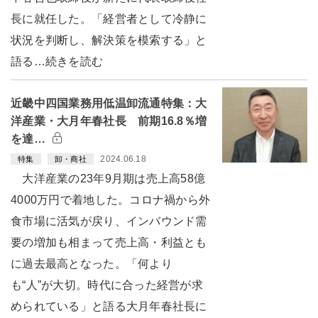
長に就任した。「経営者として冷静に
状況を判断し、解決策を模索する」と
語る…続きを読む
近畿中四国業務用低温卸流通特集：大
洋産業・大月年春社長 前期16.8％増
を達…
2024.06.18
特集
卸・商社
大洋産業の23年9月期は売上高58億
4000万円で着地した。コロナ禍から外
食市場に活気が戻り、インバウンド需
要の増加も相まって売上高・利益とも
に過去最高となった。「何より
も“人”が大切。時代に合った経営が求
められている」と語る大月年春社長に