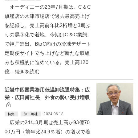
オーディエーの23年7月期は、C＆C
旗艦店の木津市場店で過去最高売上げ
を記録し、売上高前年比2桁増と3期ぶ
りの黒字化で着地。今期はC＆C業態
で神戸進出、BtoC向けの冷凍デザート
定期便サイト立ち上げなど新たな取組
みも積極的に進めている。売上高120
億…続きを読む
近畿中四国業務用低温卸流通特集：広
栄・広田甫社長 外食の勢い受け増収
2024.06.18
特集
卸・商社
広栄の24年3月期は売上高が93億70
00万円（前年比24.9％増）の増収で着