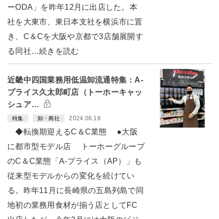
ーODA」を昨年12月に出店した。本
社を大東市、東日本支社を横浜市に置
き、C＆Cを大阪や京都で3店舗展開す
る同社…続きを読む
近畿中四国業務用低温卸流通特集：A-
プライス久太郎町店（トーホーキャッ
シュア…
2024.06.18
特集
卸・商社
◆転換期迎えるC＆C業態 ●大阪
に都市型モデル店 トーホーグループ
のC＆C業態「A-プライス（AP）」も
従来型モデルからの変化を続けてい
る。昨年11月に長崎県の五島列島で同
地初の業務用食材が揃う店としてFC