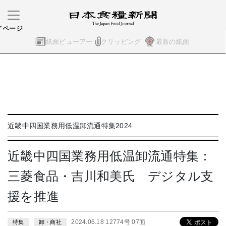
イページ
紙面ビューアー
クリッピング
最新の紙面
近畿中四国業務用低温卸流通特集2024
近畿中四国業務用低温卸流通特集：
三菱食品・吉川和美氏 デジタル支
援を推進
2024.06.18 12774号 07面
特集
卸・商社