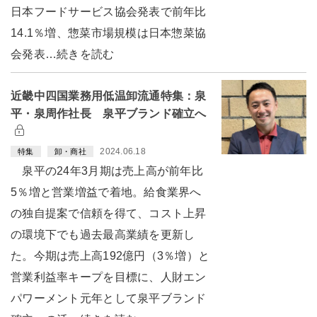
日本フードサービス協会発表で前年比
14.1％増、惣菜市場規模は日本惣菜協
会発表…続きを読む
近畿中四国業務用低温卸流通特集：泉
平・泉周作社長 泉平ブランド確立へ
2024.06.18
特集
卸・商社
泉平の24年3月期は売上高が前年比
5％増と営業増益で着地。給食業界へ
の独自提案で信頼を得て、コスト上昇
の環境下でも過去最高業績を更新し
た。今期は売上高192億円（3％増）と
営業利益率キープを目標に、人財エン
パワーメント元年として泉平ブランド