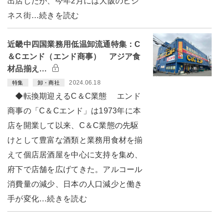
出店したが、今年2月には大阪のビジ
ネス街…続きを読む
近畿中四国業務用低温卸流通特集：C
＆Cエンド（エンド商事） アジア食
材品揃え…
2024.06.18
特集
卸・商社
◆転換期迎えるC＆C業態 エンド
商事の「C＆Cエンド」は1973年に本
店を開業して以来、C＆C業態の先駆
けとして豊富な酒類と業務用食材を揃
えて個店居酒屋を中心に支持を集め、
府下で店舗を広げてきた。アルコール
消費量の減少、日本の人口減少と働き
手が変化…続きを読む