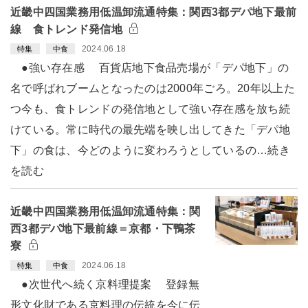
近畿中四国業務用低温卸流通特集：関西3都デパ地下最前
線 食トレンド発信地
2024.06.18
特集
中食
●強い存在感 百貨店地下食品売場が「デパ地下」の
名で呼ばれブームとなったのは2000年ごろ。20年以上た
つ今も、食トレンドの発信地として強い存在感を放ち続
けている。常に時代の最先端を映し出してきた「デパ地
下」の食は、今どのように変わろうとしているの…続き
を読む
近畿中四国業務用低温卸流通特集：関
西3都デパ地下最前線＝京都・下鴨茶
寮
2024.06.18
特集
中食
●次世代へ続く京料理提案 登録無
形文化財である京料理の伝統を今に伝