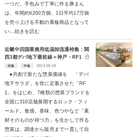
一つだ。手包みで丁寧に作る豚まん
は、年間約6200万個、1日平均17万個
を売り上げる不動の看板商品となって
い…続きを読む
近畿中四国業務用低温卸流通特集：関
西3都デパ地下最前線＝神戸・RF1
2024.06.18
特集
中食
●共創で新たな惣菜価値を 「デパ
地下サラダ」を世に定着させた「RF
1」をはじめ、7種類の惣菜ブランドを
全国に310店舗展開するロック・フィ
ールド。食感、香味、色つやなど「素
材そのものが持つ力」を生かして作る
惣菜は、調達から販売まで一貫して自