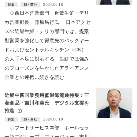
2024.06.18
特集
卸・商社
◇西日本営業部門 近畿生鮮・デリ
カ営業部長 藤原昌行氏 日本アクセ
スの近畿生鮮・デリカ部門では、提案
型営業を強化して得意先のバックヤー
ドおよびセントラルキッチン（CK）
の人手不足に対応する。生鮮では強み
のフローズンを生かしたアライアンス
企業との連携…続きを読む
近畿中四国業務用低温卸流通特集：三
菱食品・吉川和美氏 デジタル支援を
推進
2024.06.18
特集
卸・商社
◇フードサービス本部 ホールセラ
ー第二グループ マネージャー 吉川