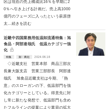
区は現在の売上構成比16％を早期に2
0％へ引き上げる計画だ。売上高1000
億円のフェーズに入ったという萩原啓
太…続きを読む
近畿中四国業務用低温卸流通特集：旭
食品・阿部達哉氏 低温カテゴリー強
化
2024.06.18
特集
卸・商社
◇近畿支社 営業本部 商品三部次
長兼大阪支店 営業三部部長 阿部達
哉氏 旭食品近畿支社は今期、「熱
意」のスローガンの下、低温部門を強
化カテゴリーとしている。得意先に対
し常に新たな発想で、低温部門も含め
たフルラインの提案により業容の拡大