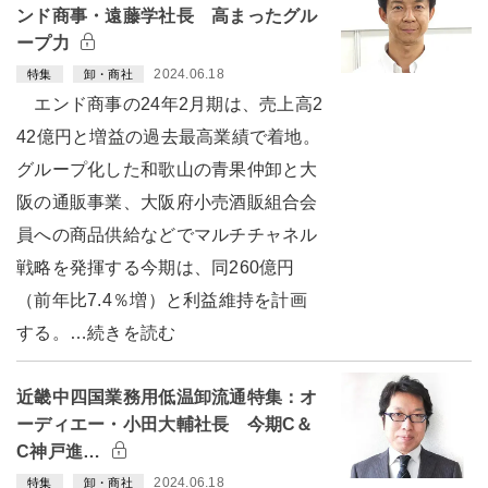
ンド商事・遠藤学社長 高まったグル
ープ力
2024.06.18
特集
卸・商社
エンド商事の24年2月期は、売上高2
42億円と増益の過去最高業績で着地。
グループ化した和歌山の青果仲卸と大
阪の通販事業、大阪府小売酒販組合会
員への商品供給などでマルチチャネル
戦略を発揮する今期は、同260億円
（前年比7.4％増）と利益維持を計画
する。…続きを読む
近畿中四国業務用低温卸流通特集：オ
ーディエー・小田大輔社長 今期C＆
C神戸進…
2024.06.18
特集
卸・商社