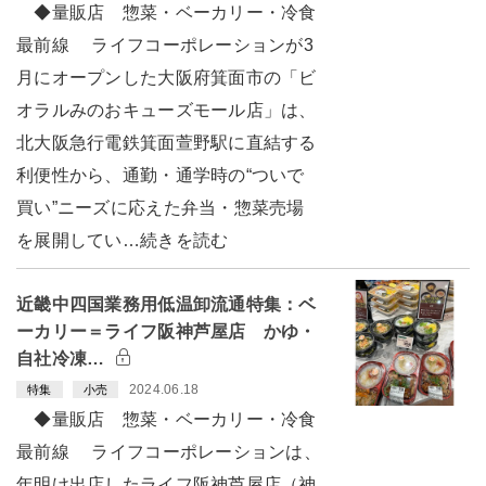
◆量販店 惣菜・ベーカリー・冷食
最前線 ライフコーポレーションが3
月にオープンした大阪府箕面市の「ビ
オラルみのおキューズモール店」は、
北大阪急行電鉄箕面萱野駅に直結する
利便性から、通勤・通学時の“ついで
買い”ニーズに応えた弁当・惣菜売場
を展開してい…続きを読む
近畿中四国業務用低温卸流通特集：ベ
ーカリー＝ライフ阪神芦屋店 かゆ・
自社冷凍…
2024.06.18
特集
小売
◆量販店 惣菜・ベーカリー・冷食
最前線 ライフコーポレーションは、
年明け出店したライフ阪神芦屋店（神