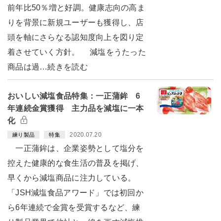
前年比50％増と好調。健康志向の高ま
りを背景に新規ユーザーも獲得し、店
頭を軸にさらなる認知度向上を図り定
着させていく方針。 減塩をうたった
商品は過…続きを読む
おいしい減塩食品特集：一正蒲鉾 6
年連続金賞獲得 主力品を減塩に一本
化
2020.07.20
練り製品
特集
一正蒲鉾は、企業姿勢として塩分を
控えた健康的な食生活の普及を掲げ、
早くから減塩商品に注力している。
「JSH減塩食品アワード」では初回か
ら6年連続で金賞を受賞するなど、練