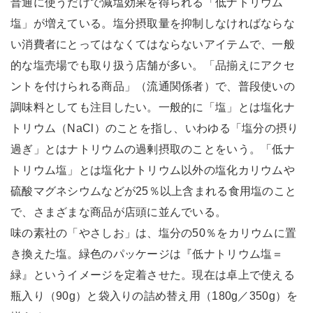
普通に使うだけで減塩効果を得られる「低ナトリウム
塩」が増えている。塩分摂取量を抑制しなければならな
い消費者にとってはなくてはならないアイテムで、一般
的な塩売場でも取り扱う店舗が多い。「品揃えにアクセ
ントを付けられる商品」（流通関係者）で、普段使いの
調味料としても注目したい。一般的に「塩」とは塩化ナ
トリウム（NaCl）のことを指し、いわゆる「塩分の摂り
過ぎ」とはナトリウムの過剰摂取のことをいう。「低ナ
トリウム塩」とは塩化ナトリウム以外の塩化カリウムや
硫酸マグネシウムなどが25％以上含まれる食用塩のこと
で、さまざまな商品が店頭に並んでいる。
味の素社の「やさしお」は、塩分の50％をカリウムに置
き換えた塩。緑色のパッケージは『低ナトリウム塩＝
緑』というイメージを定着させた。現在は卓上で使える
瓶入り（90g）と袋入りの詰め替え用（180g／350g）を