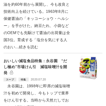
油を約60年前から展開し、今も改良と
技術向上を続けている。1963年8月に
保健醤油の「キッコーショウ・ヘルシ
ー」を手がけた。納豆たれ、小袋など
のOEMでも先駆けて醤油の出荷量は全
国3位。育成する「塩分を気にする人
のおい…続きを読む
おいしい減塩食品特集：永谷園 “だ
し極め”市場けん引 減塩味噌汁を開
発
2020.07.20
スープ
特集
永谷園は、1998年に即席の減塩味噌
汁を初めて開発し、今もトップで業界
をけん引する。当時から天然だしでお