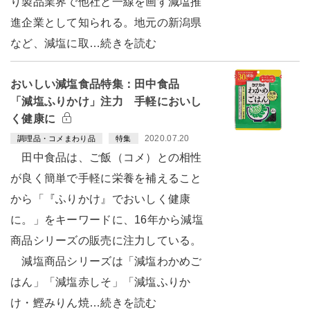
り製品業界で他社と一線を画す減塩推
進企業として知られる。地元の新潟県
など、減塩に取…続きを読む
おいしい減塩食品特集：田中食品
「減塩ふりかけ」注力 手軽においし
く健康に
2020.07.20
調理品・コメまわり品
特集
田中食品は、ご飯（コメ）との相性
が良く簡単で手軽に栄養を補えること
から「『ふりかけ』でおいしく健康
に。」をキーワードに、16年から減塩
商品シリーズの販売に注力している。
減塩商品シリーズは「減塩わかめご
はん」「減塩赤しそ」「減塩ふりか
け・鰹みりん焼…続きを読む