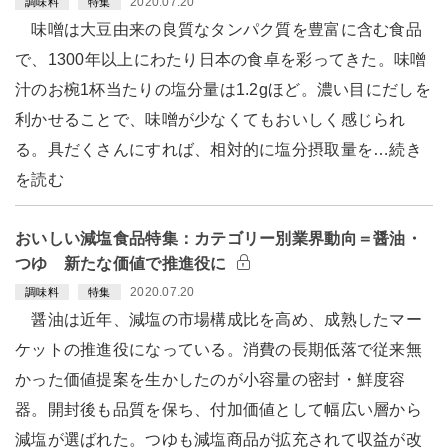
2020.07.20
調味料
特集
味噌は大豆由来の良質なタンパク質を豊富に含む食品
で、1300年以上にわたり日本の食卓を彩ってきた。味噌
汁のお椀1杯当たりの塩分量は1.2gほど。濃い目にだしを
利かせることで、味噌が少なくてもおいしく感じられ
る。具だくさんにすれば、相対的に塩分摂取量を…続き
を読む
おいしい減塩食品特集：カテゴリー別業界動向＝醤油・
つゆ 新たな価値で推進役に
2020.07.20
調味料
特集
醤油は近年、減塩の市場構成比を高め、成熟したマー
ケットの推進役になっている。消費の長期低落で従来無
かった価値提案を生かしたのが小容量の密封・鮮度容
器。開封後も品質を保ち、付加価値として幅広い層から
減塩が選ばれた。つゆも減塩商品が拡充されて収益が改