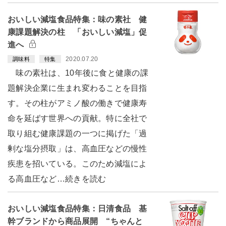
おいしい減塩食品特集：味の素社 健
康課題解決の柱 「おいしい減塩」促
進へ
2020.07.20
調味料
特集
味の素社は、10年後に食と健康の課
題解決企業に生まれ変わることを目指
す。その柱がアミノ酸の働きで健康寿
命を延ばす世界への貢献。特に全社で
取り組む健康課題の一つに掲げた「過
剰な塩分摂取」は、高血圧などの慢性
疾患を招いている。このため減塩によ
る高血圧など…続きを読む
おいしい減塩食品特集：日清食品 基
幹ブランドから商品展開 “ちゃんと