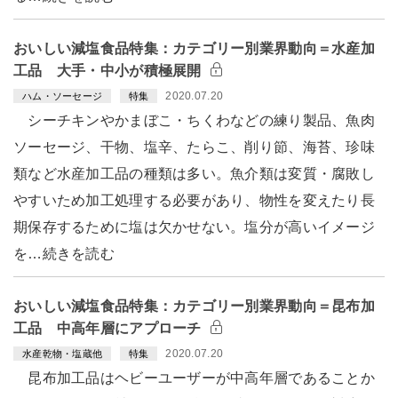
おいしい減塩食品特集：カテゴリー別業界動向＝水産加
工品 大手・中小が積極展開
2020.07.20
ハム・ソーセージ
特集
シーチキンやかまぼこ・ちくわなどの練り製品、魚肉
ソーセージ、干物、塩辛、たらこ、削り節、海苔、珍味
類など水産加工品の種類は多い。魚介類は変質・腐敗し
やすいため加工処理する必要があり、物性を変えたり長
期保存するために塩は欠かせない。塩分が高いイメージ
を…続きを読む
おいしい減塩食品特集：カテゴリー別業界動向＝昆布加
工品 中高年層にアプローチ
2020.07.20
水産乾物・塩蔵他
特集
昆布加工品はヘビーユーザーが中高年層であることか