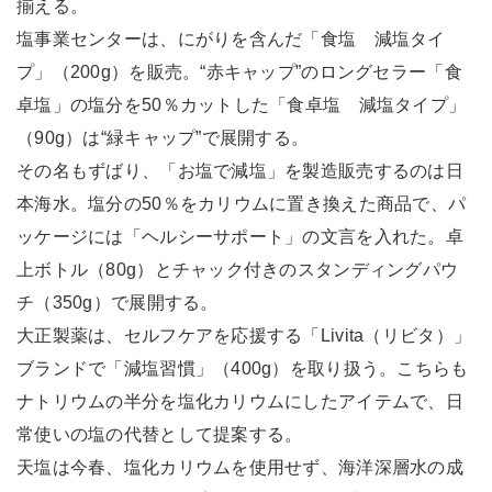
揃える。
塩事業センターは、にがりを含んだ「食塩 減塩タイ
プ」（200g）を販売。“赤キャップ”のロングセラー「食
卓塩」の塩分を50％カットした「食卓塩 減塩タイプ」
（90g）は“緑キャップ”で展開する。
その名もずばり、「お塩で減塩」を製造販売するのは日
本海水。塩分の50％をカリウムに置き換えた商品で、パ
ッケージには「ヘルシーサポート」の文言を入れた。卓
上ボトル（80g）とチャック付きのスタンディングパウ
チ（350g）で展開する。
大正製薬は、セルフケアを応援する「Livita（リビタ）」
ブランドで「減塩習慣」（400g）を取り扱う。こちらも
ナトリウムの半分を塩化カリウムにしたアイテムで、日
常使いの塩の代替として提案する。
天塩は今春、塩化カリウムを使用せず、海洋深層水の成