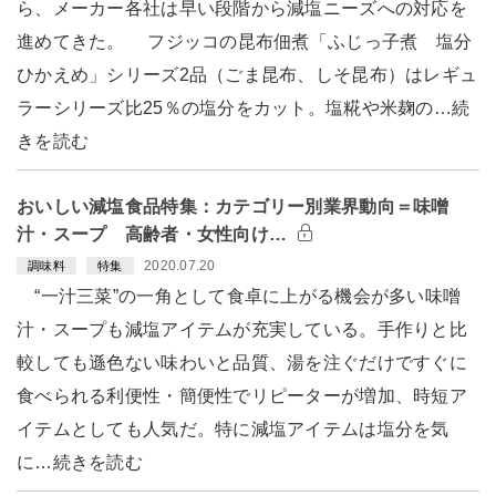
ら、メーカー各社は早い段階から減塩ニーズへの対応を
進めてきた。 フジッコの昆布佃煮「ふじっ子煮 塩分
ひかえめ」シリーズ2品（ごま昆布、しそ昆布）はレギュ
ラーシリーズ比25％の塩分をカット。塩糀や米麹の…続
きを読む
おいしい減塩食品特集：カテゴリー別業界動向＝味噌
汁・スープ 高齢者・女性向け…
2020.07.20
調味料
特集
“一汁三菜”の一角として食卓に上がる機会が多い味噌
汁・スープも減塩アイテムが充実している。手作りと比
較しても遜色ない味わいと品質、湯を注ぐだけですぐに
食べられる利便性・簡便性でリピーターが増加、時短ア
イテムとしても人気だ。特に減塩アイテムは塩分を気
に…続きを読む