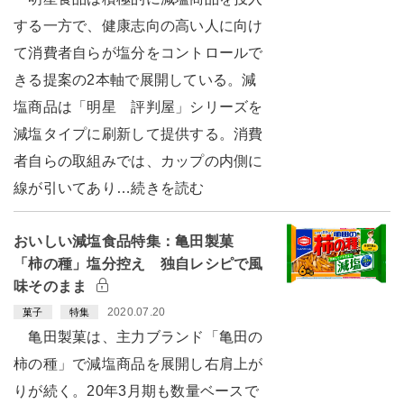
する一方で、健康志向の高い人に向け
て消費者自らが塩分をコントロールで
きる提案の2本軸で展開している。減
塩商品は「明星 評判屋」シリーズを
減塩タイプに刷新して提供する。消費
者自らの取組みでは、カップの内側に
線が引いてあり…続きを読む
おいしい減塩食品特集：亀田製菓
「柿の種」塩分控え 独自レシピで風
味そのまま
2020.07.20
菓子
特集
亀田製菓は、主力ブランド「亀田の
柿の種」で減塩商品を展開し右肩上が
りが続く。20年3月期も数量ベースで