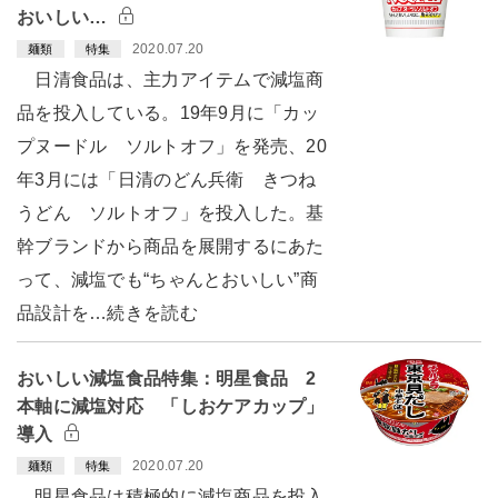
おいしい…
2020.07.20
麺類
特集
日清食品は、主力アイテムで減塩商
品を投入している。19年9月に「カッ
プヌードル ソルトオフ」を発売、20
年3月には「日清のどん兵衛 きつね
うどん ソルトオフ」を投入した。基
幹ブランドから商品を展開するにあた
って、減塩でも“ちゃんとおいしい”商
品設計を…続きを読む
おいしい減塩食品特集：明星食品 2
本軸に減塩対応 「しおケアカップ」
導入
2020.07.20
麺類
特集
明星食品は積極的に減塩商品を投入