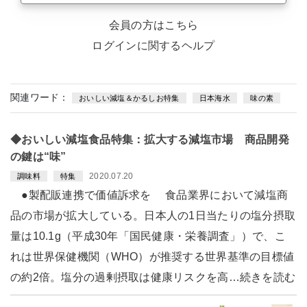
会員の方はこちら
ログインに関するヘルプ
関連ワード：
おいしい減塩＆かるしお特集
日本海水
味の素
◆おいしい減塩食品特集：拡大する減塩市場 商品開発
の鍵は“味”
2020.07.20
調味料
特集
●製配販連携で価値訴求を 食品業界において減塩商
品の市場が拡大している。日本人の1日当たりの塩分摂取
量は10.1g（平成30年「国民健康・栄養調査」）で、こ
れは世界保健機関（WHO）が推奨する世界基準の目標値
の約2倍。塩分の過剰摂取は健康リスクを高…続きを読む