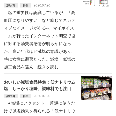
2020.07.20
調味料
特集
塩の重要性は認識しているが、「高
血圧になりやすい」など総じてネガテ
ィブなイメージがある--。マイボイス
コムが行ったインターネット調査で塩
に対する消費者感情が明らかになっ
た。高い年代ほど減塩の意識があり、
特に女性に顕著だった。減塩・低塩の
加工食品を選ん…続きを読む
おいしい減塩食品特集：低ナトリウム
塩 しっかり塩味、調味料でも注目
2020.07.20
調味料
特集
●売場にアクセント 普通に使うだ
けで減塩効果を得られる「低ナトリウ