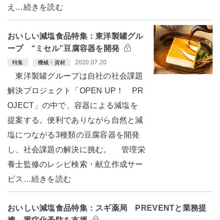
え…続きを読む
おいしい減塩食品特集：東洋製罐グル
ープ “ミセル”豆腐容器を開発
2020.07.20
特集
機械・資材
東洋製罐グループは自社の社会課題
解決プロジェクト「OPEN UP！ PR
OJECT」の中で、容器による減塩を
提案する。便利でありながら自然と減
塩につながる3種類の豆腐容器を開発
し、社会課題の解決に挑む。 管理栄
養士監修のレシピ検索・献立作成サー
ビス…続きを読む
おいしい減塩食品特集：スギ薬局 PREVENTと業務提