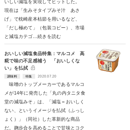
いしい減塩を実現してヒットした。
現在は「生みそタイプみそ汁 あさ
げ」で枕崎産本枯節を用いるなど、
「だし極めて」（包装コピー）、市場
と減塩カテゴ…続きを読む
おいしい減塩食品特集：マルコメ 高
糀で味の不足感補う 「おいしくな
い」を払拭
2020.07.20
調味料
特集
味噌のトップメーカーであるマルコ
メが14年に発売した「丸の内タニタ食
堂の減塩みそ」は、「減塩＝おいしく
ない、というイメージを払拭（ふっし
ょく）」（同社）した革新的な商品
だ。麹歩合を高めることで甘味とコク