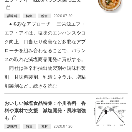
エフ・アイ 味のバランス保つ工夫
2020.07.20
調味料
特集
総合
●多彩なアプローチ 三栄源エフ・
エフ・アイは、塩味のエンハンスやコ
ク向上、口当たり改善など多彩なアプ
ローチを組み合わせることで、バラン
スの取れた減塩商品開発に貢献する。
同社は香辛料抽出物製剤や調味料製
剤、甘味料製剤、乳清ミネラル、増粘
剤製剤など…続きを読む
おいしい減塩食品特集：小川香料 香
料や素材で支援 減塩開発・風味増強
も
2020.07.20
調味料
特集
素材