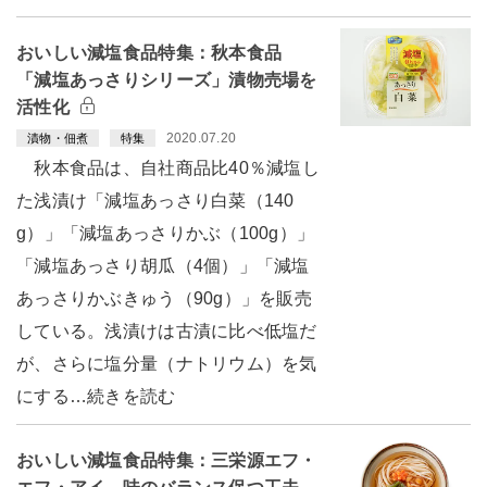
おいしい減塩食品特集：秋本食品
「減塩あっさりシリーズ」漬物売場を
活性化
2020.07.20
漬物・佃煮
特集
秋本食品は、自社商品比40％減塩し
た浅漬け「減塩あっさり白菜（140
g）」「減塩あっさりかぶ（100g）」
「減塩あっさり胡瓜（4個）」「減塩
あっさりかぶきゅう（90g）」を販売
している。浅漬けは古漬に比べ低塩だ
が、さらに塩分量（ナトリウム）を気
にする…続きを読む
おいしい減塩食品特集：三栄源エフ・