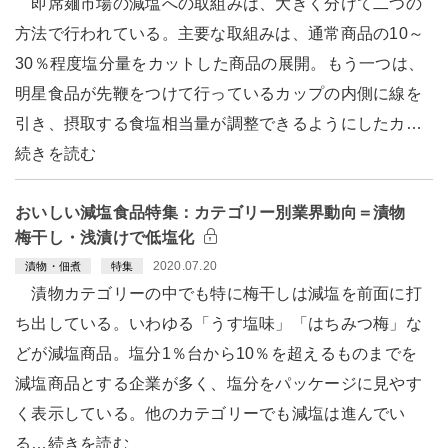
即席麺市場の減塩への取組みは、大きく分けて二つの
方法で行われている。主要な取組みは、通常商品の10～
30％程度塩分量をカットした商品の展開。もう一つは、
明星食品が先鞭をつけて行っているカップの内側に線を
引き、摂取する食塩相当量が調整できるようにしたカ…
続きを読む
おいしい減塩食品特集：カテゴリー別業界動向＝漬物
梅干し・浅漬けで低塩化
2020.07.20
漬物・佃煮
特集
漬物カテゴリーの中でも特に梅干しは減塩を前面に打
ち出している。いわゆる「うす塩味」「はちみつ梅」な
どが減塩商品。塩分1％台から10％を超えるものまでを
減塩商品とする企業が多く、塩分をパッケージに見やす
く表示している。他のカテゴリーでも減塩は進んでい
る…続きを読む