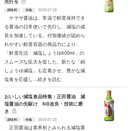
先行を
2020.07.20
調味料
特集
ヤマサ醤油は、常温で鮮度保持でき
る醤油の日常使いで先行し、減塩の成
長を加速している。付加価値が認めら
れやすい鮮度容器の商品力により、
「鮮度生活 減塩しょうゆ600ml」の
スムーズな拡大を促した。新たな「絹
しょうゆ減塩」も定着させ、豊かな減
塩食を応援し…続きを読む
おいしい減塩食品特集：正田醤油 減
塩醤油の先駆け NB改良・技術に磨
き
2020.07.20
調味料
特集
正田醤油は業界初とみられる減塩醤