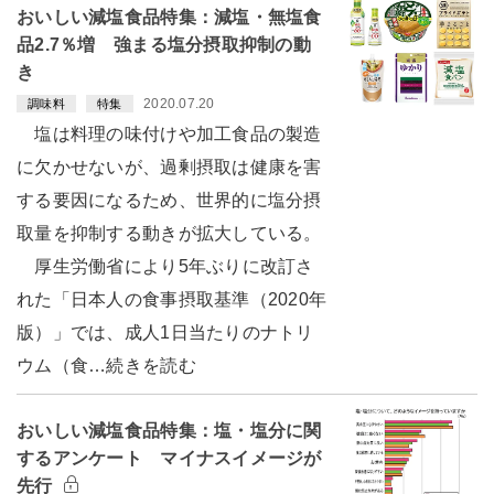
おいしい減塩食品特集：減塩・無塩食
品2.7％増 強まる塩分摂取抑制の動
き
2020.07.20
調味料
特集
塩は料理の味付けや加工食品の製造
に欠かせないが、過剰摂取は健康を害
する要因になるため、世界的に塩分摂
取量を抑制する動きが拡大している。
厚生労働省により5年ぶりに改訂さ
れた「日本人の食事摂取基準（2020年
版）」では、成人1日当たりのナトリ
ウム（食…続きを読む
おいしい減塩食品特集：塩・塩分に関
するアンケート マイナスイメージが
先行