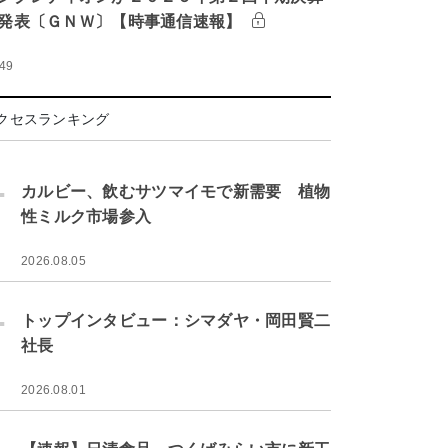
発表〔ＧＮＷ〕【時事通信速報】
:49
クセスランキング
.
カルビー、飲むサツマイモで新需要 植物
性ミルク市場参入
2026.08.05
.
トップインタビュー：シマダヤ・岡田賢二
社長
2026.08.01
.