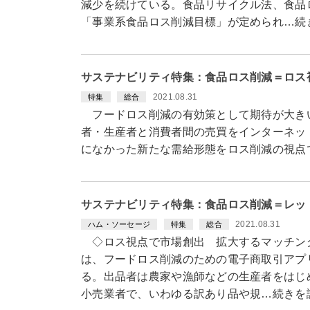
減少を続けている。食品リサイクル法、食品
「事業系食品ロス削減目標」が定められ…続
サステナビリティ特集：食品ロス削減＝ロス
2021.08.31
特集
総合
フードロス削減の有効策として期待が大き
者・生産者と消費者間の売買をインターネッ
になかった新たな需給形態をロス削減の視点
サステナビリティ特集：食品ロス削減＝レッ
2021.08.31
ハム・ソーセージ
特集
総合
◇ロス視点で市場創出 拡大するマッチン
は、フードロス削減のための電子商取引アプ
る。出品者は農家や漁師などの生産者をはじ
小売業者で、いわゆる訳あり品や規…続きを