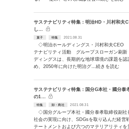
サステナビリティ特集：明治HD・川村和夫C
し…
2021.08.31
菓子
特集
◇明治ホールディングス・川村和夫CEO 
テナビリティ活動 グループスローガン刷新
ディングスは、長期的な地球環境の課題を認
め、2050年に向けた明治グ…続きを読む
サステナビリティ特集：国分G本社・國分泰
の1…
2021.08.31
特集
卸・商社
◇国分グループ本社・國分泰孝取締役副社
社会の実現に向け、SDGsを取り込んだ経営戦
テートメントおよび六つのマテリアリティを