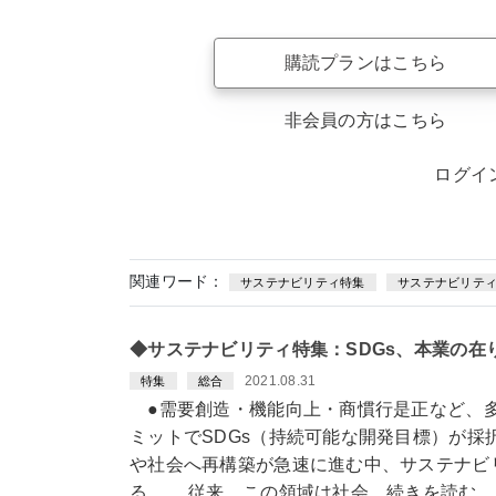
購読プランはこちら
非会員の方はこちら
ログイ
関連ワード：
サステナビリティ特集
サステナビリテ
◆サステナビリティ特集：SDGs、本業の
2021.08.31
特集
総合
●需要創造・機能向上・商慣行是正など、多
ミットでSDGs（持続可能な開発目標）が採
や社会へ再構築が急速に進む中、サステナビ
る。 従来、この領域は社会…続きを読む