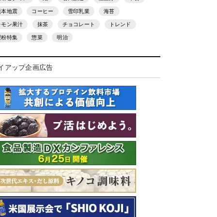
熊本地震
コーヒー
雪印乳業
海苔
レモン果汁
抹茶
チョコレート
トレンド
製粉特集
惣菜
明治
イアップ企画広告