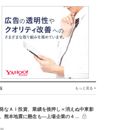
報
もっと見る >
発なＡＩ投資、業績を後押し＝消えぬ中東影
、熊本地震に懸念も―上場企業の４…
:38