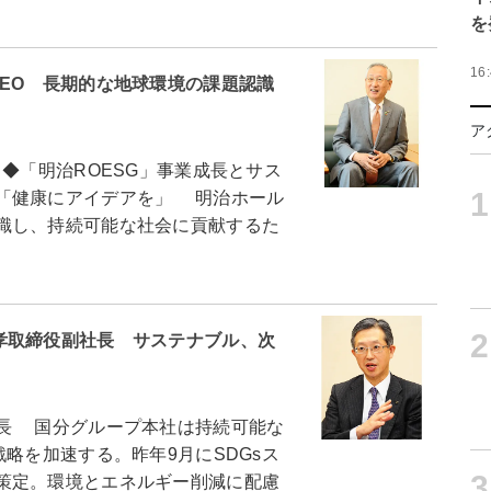
を
16
EO 長期的な地球環境の課題認識
ア
◆「明治ROESG」事業成長とサス
1
「健康にアイデアを」 明治ホール
識し、持続可能な社会に貢献するた
2
孝取締役副社長 サステナブル、次
長 国分グループ本社は持続可能な
略を加速する。昨年9月にSDGsス
3
策定。環境とエネルギー削減に配慮