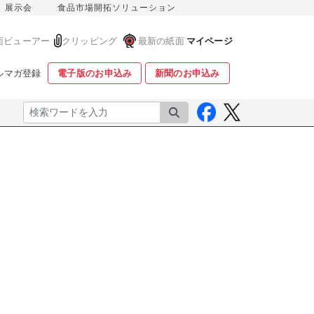
展示会
食品市場開拓ソリューション
面ビューアー
クリッピング
最新の紙面
マイページ
ルマガ登録
電子版のお申込み
新聞のお申込み
検索