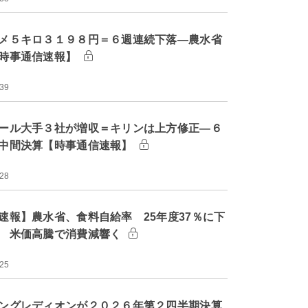
メ５キロ３１９８円＝６週連続下落―農水省
時事通信速報】
:39
ール大手３社が増収＝キリンは上方修正―６
中間決算【時事通信速報】
:28
速報】農水省、食料自給率 25年度37％に下
 米価高騰で消費減響く
:25
ングレディオンが２０２６年第２四半期決算