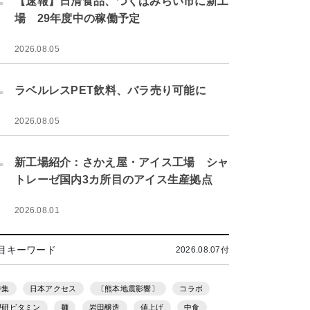
【速報】日清食品、つくばみらい市に新工
場 29年度中の稼働予定
2026.08.05
.
ラベルレスPET飲料、バラ売り可能に
2026.08.05
.
新工場紹介：さかえ屋・アイス工場 シャ
トレーゼ国内3カ所目のアイス生産拠点
2026.08.01
目キーワード
2026.08.07付
特集
日本アクセス
〔熊本地震影響〕
コラボ
理研ビタミン
麺
岩田醸造
値上げ
中食