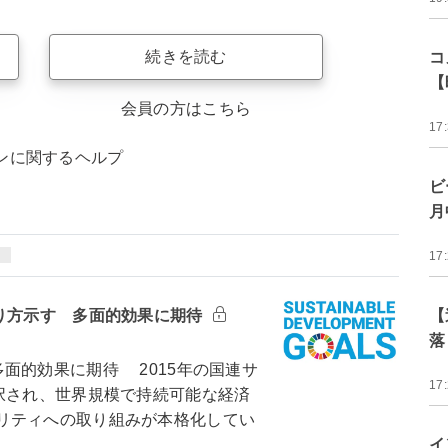
続きを読む
コ
【
会員の方はこちら
17
ンに関するヘルプ
ビ
月
ィ
17
在り方示す 多面的効果に期待
【
落
面的効果に期待 2015年の国連サ
17
択され、世界規模で持続可能な経済
リティへの取り組みが本格化してい
イ