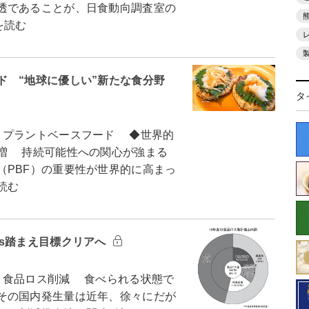
透であることが、日食動向調査室の
を読む
ド “地球に優しい”新たな食分野
タ
）プラントベースフード ◆世界的
増 持続可能性への関心が強まる
（PBF）の重要性が世界的に高まっ
読む
Gs踏まえ目標クリアへ
）食品ロス削減 食べられる状態で
その国内発生量は近年、徐々にだが