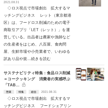
2021.08.31
◇ロス視点で市場創出 拡大するマ
ッチングビジネス レット（東京都港
区）は、フードロス削減のための電子
商取引アプリ「LET（レット）」を運
営している。出品者は農家や漁師など
の生産者をはじめ、八百屋、食肉問
屋、生鮮市場や小売業者で、いわゆる
訳あり品や規…続きを読む
サステナビリティ特集：食品ロス削減
＝コークッキング 消費者の実感呼ぶ
「TAB…
2021.08.31
惣菜
特集
総合
◇ロス視点で市場創出 拡大するマ
ッチングビジネス フードシェアリン