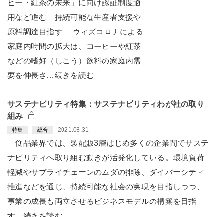
ヒー・紅茶の未来」に向け認証制度適
用など進む 持続可能な生産者支援や
原料調達目指す ウィズコロナによる
家庭内時間の拡大は、コーヒーや紅茶
などの嗜好（しこう）飲料の家庭内需
要を伸長さ…続きを読む
サステナビリティ特集：サステナビリティわが社の取り
組み
2021.08.31
特集
総合
食品業界では、製配販3層はじめ多くの企業間でサステ
ナビリティへ取り組む動きが活発化している。環境負荷
軽減やサプライチェーンのムダの排除、ダイバーシティ
推進などを通じ、持続可能な社会の実現を目指しつつ、
事業の成長も両立させるビジネスモデルの構築を目指
す…続きを読む