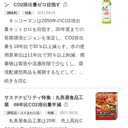
ン CO2排出量ゼロ目指す
2021.08.31
調味料
特集
キッコーマンは2050年のCO2排出
量ネットゼロを目指す。30年度までの
長期環境ビジョンを策定し、CO2排出
量を18年比で30％以上減らす。水の使
用原単位は11年比で30％以上削減。廃
棄物は製造や流通段階で少なくし、環
境配慮型商品を展開するなどして、…
続きを読む
サステナビリティ特集：丸美屋食品工
業 08年比CO2排出量半減
2021.08.31
調理品・コメまわり品
特集
丸美屋食品工業は20年、売上高比C