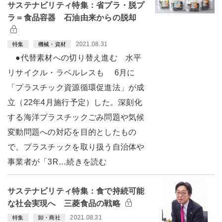
サステナビリティ特集：省プラ・脱プ
ラ＝食品容器 石油由来からの脱却
2021.08.31
特集
機械・資材
●代替素材への切り替え進む 水平
リサイクル・ラベルレスも 6月に
「プラスチック資源循環促進法」が成
立（22年4月施行予定）した。深刻化
する海洋プラスチックごみ問題や気候
変動問題への対応を目的としたもの
で、プラスチックを取り扱う自治体や
事業者が「3R…続きを読む
サステナビリティ特集：食で持続可能
な社会実現へ 三菱食品の戦略
2021.08.31
特集
卸・商社