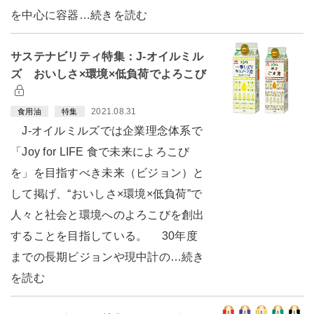
を中心に容器…続きを読む
サステナビリティ特集：J-オイルミル
ズ おいしさ×環境×低負荷でよろこび
2021.08.31
食用油
特集
J-オイルミルズでは企業理念体系で
「Joy for LIFE 食で未来によろこび
を」を目指すべき未来（ビジョン）と
して掲げ、“おいしさ×環境×低負荷”で
人々と社会と環境へのよろこびを創出
することを目指している。 30年度
までの長期ビジョンや現中計の…続き
を読む