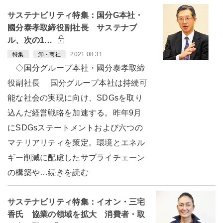
サステナビリティ特集：国分G本社・
國分泰孝取締役副社長 サステナブ
ル、次の1…
2021.08.31
特集
卸・商社
◇国分グループ本社・國分泰孝取締
役副社長 国分グループ本社は持続可
能な社会の実現に向け、SDGsを取り
込んだ経営戦略を加速する。昨年9月
にSDGsステートメントおよび六つの
マテリアリティを策定。環境とエネル
ギー削減に配慮したサプライチェーン
の構築や…続きを読む
サステナビリティ特集：イオン・三宅
香氏 協業の領域を拡大 消費者・取