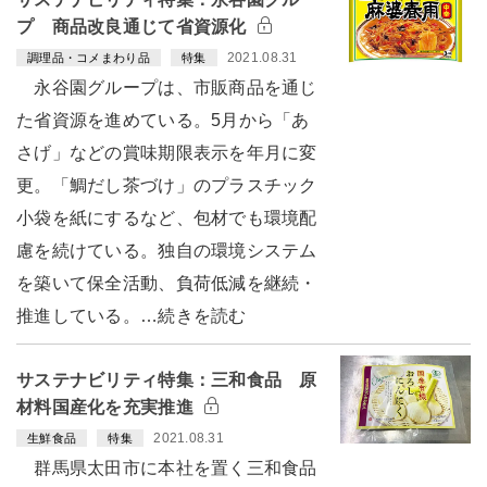
プ 商品改良通じて省資源化
2021.08.31
調理品・コメまわり品
特集
永谷園グループは、市販商品を通じ
た省資源を進めている。5月から「あ
さげ」などの賞味期限表示を年月に変
更。「鯛だし茶づけ」のプラスチック
小袋を紙にするなど、包材でも環境配
慮を続けている。独自の環境システム
を築いて保全活動、負荷低減を継続・
推進している。…続きを読む
サステナビリティ特集：三和食品 原
材料国産化を充実推進
2021.08.31
生鮮食品
特集
群馬県太田市に本社を置く三和食品