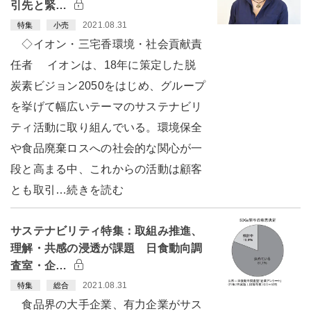
引先と緊…
2021.08.31
特集
小売
◇イオン・三宅香環境・社会貢献責
任者 イオンは、18年に策定した脱
炭素ビジョン2050をはじめ、グループ
を挙げて幅広いテーマのサステナビリ
ティ活動に取り組んでいる。環境保全
や食品廃棄ロスへの社会的な関心が一
段と高まる中、これからの活動は顧客
とも取引…続きを読む
サステナビリティ特集：取組み推進、
理解・共感の浸透が課題 日食動向調
査室・企…
2021.08.31
特集
総合
食品界の大手企業、有力企業がサス