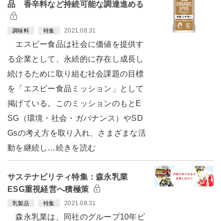
品 香辛料など持続可能な調達進める
2021.08.31
調味料
特集
エスビー食品は社会に価値を提供す
る企業として、永続的に存在し成長し
続けるために取り組む社会課題の目標
を「エスビー食品ミッション」として
掲げている。このミッションのもとE
SG（環境・社会・ガバナンス）やSD
Gsの考え方を取り入れ、さまざまな活
動を継続し…続きを読む
サステナビリティ特集：森永乳業
ESG重視経営へ積極策
2021.08.31
乳製品
特集
森永乳業は、同社のグループ10年ビ