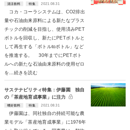
2021.08.31
清涼飲料
特集
コカ・コーラシステムは、CO2排出
量や石油由来原料による新たなプラス
チックの削減を目指し、使用済みPET
ボトルを回収し、新たにPETボトルと
して再生する「ボトルtoボトル」など
を推進する。 30年までにPETボト
ルへの新たな石油由来原料の使用ゼロ
を…続きを読む
サステナビリティ特集：伊藤園 独自
の「茶産地育成事業」に注力
2021.08.31
嗜好飲料
特集
伊藤園は、同社独自の持続可能な農
業モデル「茶産地育成事業」に1976年