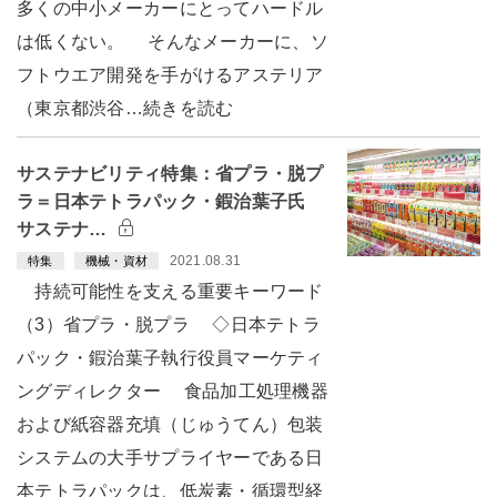
多くの中小メーカーにとってハードル
は低くない。 そんなメーカーに、ソ
フトウエア開発を手がけるアステリア
（東京都渋谷…続きを読む
サステナビリティ特集：省プラ・脱プ
ラ＝日本テトラパック・鍜治葉子氏
サステナ…
2021.08.31
特集
機械・資材
持続可能性を支える重要キーワード
（3）省プラ・脱プラ ◇日本テトラ
パック・鍜治葉子執行役員マーケティ
ングディレクター 食品加工処理機器
および紙容器充填（じゅうてん）包装
システムの大手サプライヤーである日
本テトラパックは、低炭素・循環型経