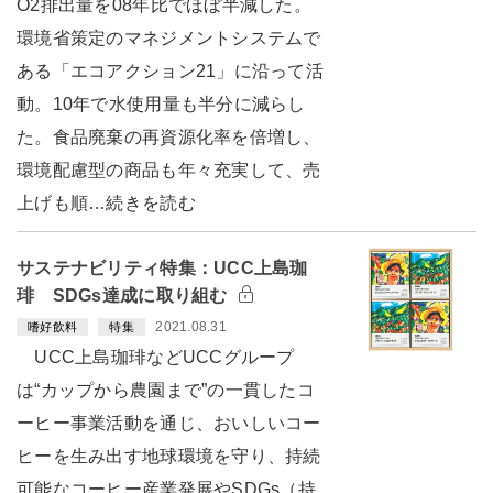
O2排出量を08年比でほぼ半減した。
環境省策定のマネジメントシステムで
ある「エコアクション21」に沿って活
動。10年で水使用量も半分に減らし
た。食品廃棄の再資源化率を倍増し、
環境配慮型の商品も年々充実して、売
上げも順…続きを読む
サステナビリティ特集：UCC上島珈
琲 SDGs達成に取り組む
2021.08.31
嗜好飲料
特集
UCC上島珈琲などUCCグループ
は“カップから農園まで”の一貫したコ
ーヒー事業活動を通じ、おいしいコー
ヒーを生み出す地球環境を守り、持続
可能なコーヒー産業発展やSDGs（持