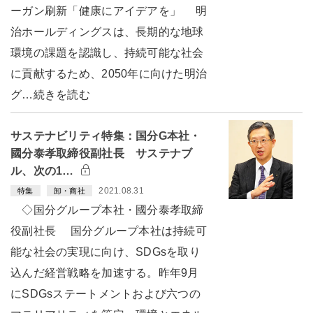
ーガン刷新「健康にアイデアを」 明
治ホールディングスは、長期的な地球
環境の課題を認識し、持続可能な社会
に貢献するため、2050年に向けた明治
グ…続きを読む
サステナビリティ特集：国分G本社・
國分泰孝取締役副社長 サステナブ
ル、次の1…
2021.08.31
特集
卸・商社
◇国分グループ本社・國分泰孝取締
役副社長 国分グループ本社は持続可
能な社会の実現に向け、SDGsを取り
込んだ経営戦略を加速する。昨年9月
にSDGsステートメントおよび六つの