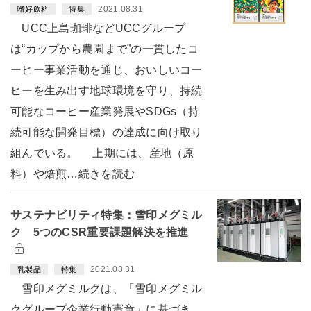
2021.08.31
嗜好飲料
特集
UCC上島珈琲などUCCグループ
は“カップから農園まで”の一貫したコ
ーヒー事業活動を通じ、おいしいコー
ヒーを生み出す地球環境を守り、持続
可能なコーヒー産業発展やSDGs（持
続可能な開発目標）の達成に向け取り
組んでいる。 上期には、産地（原
料）や焙煎…続きを読む
サステナビリティ特集：雪印メグミル
ク 5つのCSR重要課題解決を推進
2021.08.31
乳製品
特集
雪印メグミルクは、「雪印メグミル
クグループ企業行動憲章」に基づき、