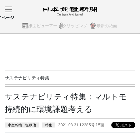
イページ
紙面ビューアー
クリッピング
最新の紙面
サステナビリティ特集
サステナビリティ特集：マルトモ
持続的に環境課題考える
2021.08.31 12285号 15面
水産乾物・塩蔵他
特集