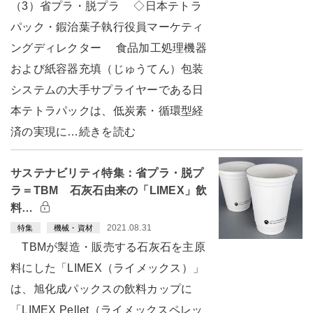
（3）省プラ・脱プラ ◇日本テトラ
パック・鍜治葉子執行役員マーケティ
ングディレクター 食品加工処理機器
および紙容器充填（じゅうてん）包装
システムの大手サプライヤーである日
本テトラパックは、低炭素・循環型経
済の実現に…続きを読む
サステナビリティ特集：省プラ・脱プ
ラ＝TBM 石灰石由来の「LIMEX」飲
料…
2021.08.31
特集
機械・資材
TBMが製造・販売する石灰石を主原
料にした「LIMEX（ライメックス）」
は、旭化成パックスの飲料カップに
「LIMEX Pellet（ライメックスペレッ