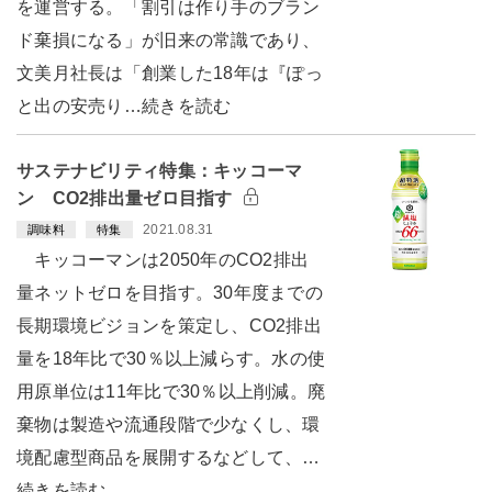
を運営する。「割引は作り手のブラン
ド棄損になる」が旧来の常識であり、
文美月社長は「創業した18年は『ぽっ
と出の安売り…続きを読む
サステナビリティ特集：キッコーマ
ン CO2排出量ゼロ目指す
2021.08.31
調味料
特集
キッコーマンは2050年のCO2排出
量ネットゼロを目指す。30年度までの
長期環境ビジョンを策定し、CO2排出
量を18年比で30％以上減らす。水の使
用原単位は11年比で30％以上削減。廃
棄物は製造や流通段階で少なくし、環
境配慮型商品を展開するなどして、…
続きを読む