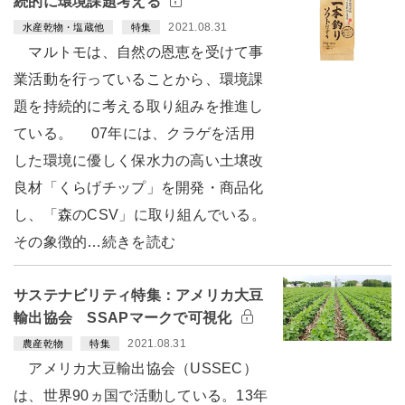
続的に環境課題考える
2021.08.31
水産乾物・塩蔵他
特集
マルトモは、自然の恩恵を受けて事
業活動を行っていることから、環境課
題を持続的に考える取り組みを推進し
ている。 07年には、クラゲを活用
した環境に優しく保水力の高い土壌改
良材「くらげチップ」を開発・商品化
し、「森のCSV」に取り組んでいる。
その象徴的…続きを読む
サステナビリティ特集：アメリカ大豆
輸出協会 SSAPマークで可視化
2021.08.31
農産乾物
特集
アメリカ大豆輸出協会（USSEC）
は、世界90ヵ国で活動している。13年