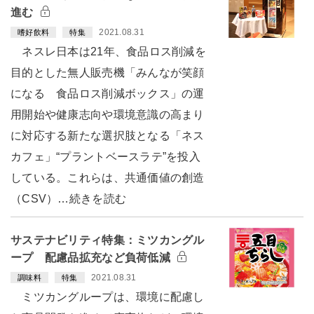
進む
2021.08.31
嗜好飲料
特集
ネスレ日本は21年、食品ロス削減を
目的とした無人販売機「みんなが笑顔
になる 食品ロス削減ボックス」の運
用開始や健康志向や環境意識の高まり
に対応する新たな選択肢となる「ネス
カフェ」“プラントベースラテ”を投入
している。これらは、共通価値の創造
（CSV）…続きを読む
サステナビリティ特集：ミツカングル
ープ 配慮品拡充など負荷低減
2021.08.31
調味料
特集
ミツカングループは、環境に配慮し