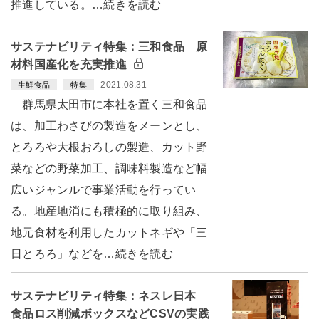
推進している。…続きを読む
サステナビリティ特集：三和食品 原
材料国産化を充実推進
2021.08.31
生鮮食品
特集
群馬県太田市に本社を置く三和食品
は、加工わさびの製造をメーンとし、
とろろや大根おろしの製造、カット野
菜などの野菜加工、調味料製造など幅
広いジャンルで事業活動を行ってい
る。地産地消にも積極的に取り組み、
地元食材を利用したカットネギや「三
日とろろ」などを…続きを読む
サステナビリティ特集：ネスレ日本
食品ロス削減ボックスなどCSVの実践