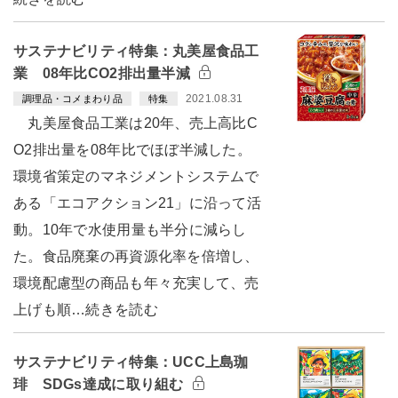
サステナビリティ特集：丸美屋食品工
業 08年比CO2排出量半減
2021.08.31
調理品・コメまわり品
特集
丸美屋食品工業は20年、売上高比C
O2排出量を08年比でほぼ半減した。
環境省策定のマネジメントシステムで
ある「エコアクション21」に沿って活
動。10年で水使用量も半分に減らし
た。食品廃棄の再資源化率を倍増し、
環境配慮型の商品も年々充実して、売
上げも順…続きを読む
サステナビリティ特集：UCC上島珈
琲 SDGs達成に取り組む