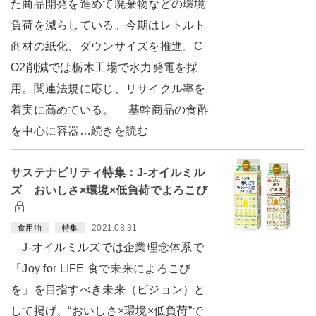
た商品開発を進めて廃棄物などの環境
負荷を減らしている。今期はレトルト
商材の紙化、ダウンサイズを推進。C
O2削減では栃木工場で水力発電を採
用。関連法規に応じ、リサイクル率を
着実に高めている。 基幹商品の食酢
を中心に容器…続きを読む
サステナビリティ特集：J-オイルミル
ズ おいしさ×環境×低負荷でよろこび
2021.08.31
食用油
特集
J-オイルミルズでは企業理念体系で
「Joy for LIFE 食で未来によろこび
を」を目指すべき未来（ビジョン）と
して掲げ、“おいしさ×環境×低負荷”で