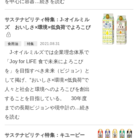
を中心に容器…続きを読む
サステナビリティ特集：J-オイルミル
ズ おいしさ×環境×低負荷でよろこび
2021.08.31
食用油
特集
J-オイルミルズでは企業理念体系で
「Joy for LIFE 食で未来によろこび
を」を目指すべき未来（ビジョン）と
して掲げ、“おいしさ×環境×低負荷”で
人々と社会と環境へのよろこびを創出
することを目指している。 30年度
までの長期ビジョンや現中計の…続き
を読む
サステナビリティ特集：キユーピー