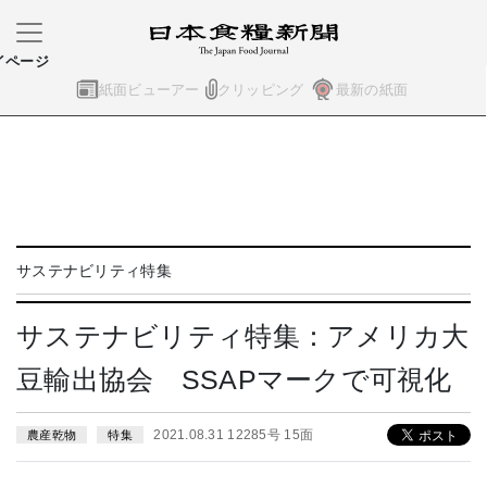
イページ
紙面ビューアー
クリッピング
最新の紙面
サステナビリティ特集
サステナビリティ特集：アメリカ大
豆輸出協会 SSAPマークで可視化
2021.08.31 12285号 15面
農産乾物
特集