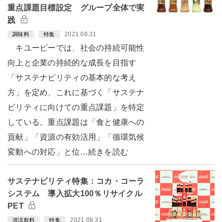
重点課題目標設定 グループ全体で実
践
2021.08.31
調味料
特集
キユーピーでは、社会の持続可能性
向上と企業の持続的な成長を目指す
「サステナビリティの基本的な考え
方」を定め、これに基づく「サステナ
ビリティに向けての重点課題」を特定
している。重点課題は「食と健康への
貢献」「資源の有効活用」「循環気候
変動への対応」と位…続きを読む
サステナビリティ特集：コカ・コーラ
システム 導入拡大100％リサイクル
PET
2021.08.31
清涼飲料
特集