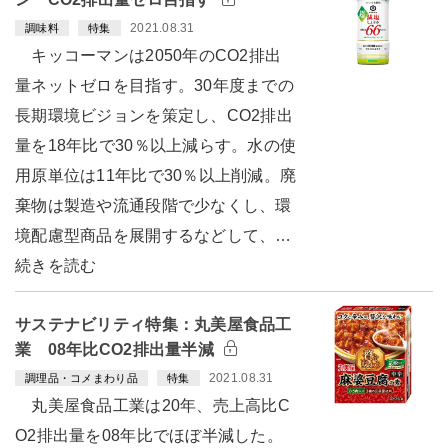
2021.08.31
調味料
特集
キッコーマンは2050年のCO2排出
量ネットゼロを目指す。30年度までの
長期環境ビジョンを策定し、CO2排出
量を18年比で30％以上減らす。水の使
用原単位は11年比で30％以上削減。廃
棄物は製造や流通段階で少なくし、環
境配慮型商品を展開するなどして、…
続きを読む
サステナビリティ特集：丸美屋食品工
業 08年比CO2排出量半減
2021.08.31
調理品・コメまわり品
特集
丸美屋食品工業は20年、売上高比C
O2排出量を08年比でほぼ半減した。