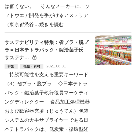
は低くない。 そんなメーカーに、ソ
フトウエア開発を手がけるアステリア
（東京都渋谷…続きを読む
サステナビリティ特集：省プラ・脱プ
ラ＝日本テトラパック・鍜治葉子氏
サステナ…
2021.08.31
特集
機械・資材
持続可能性を支える重要キーワード
（3）省プラ・脱プラ ◇日本テトラ
パック・鍜治葉子執行役員マーケティ
ングディレクター 食品加工処理機器
および紙容器充填（じゅうてん）包装
システムの大手サプライヤーである日
本テトラパックは、低炭素・循環型経