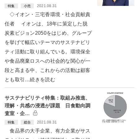
2021.08.31
特集
小売
◇イオン・三宅香環境・社会貢献責
任者 イオンは、18年に策定した脱
炭素ビジョン2050をはじめ、グループ
を挙げて幅広いテーマのサステナビリ
ティ活動に取り組んでいる。環境保全
や食品廃棄ロスへの社会的な関心が一
段と高まる中、これからの活動は顧客
とも取引…続きを読む
サステナビリティ特集：取組み推進、
理解・共感の浸透が課題 日食動向調
査室・企…
2021.08.31
特集
総合
食品界の大手企業、有力企業がサス