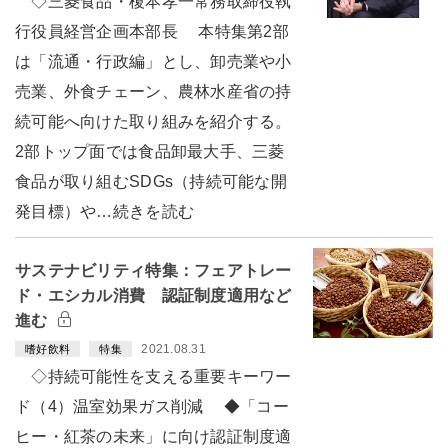
◇三菱食品・榎本孝一常務取締役執
行役員経営企画本部長 本特集第2部
は「流通・行政編」とし、卸売業や小
売業、外食チェーン、農林水産省の持
続可能へ向けた取り組みを紹介する。
2部トップ面では食品卸最大手、三菱
食品が取り組むSDGs（持続可能な開
発目標）や…続きを読む
サステナビリティ特集：フェアトレー
ド・エシカル消費 認証制度適用など
進む
2021.08.31
嗜好飲料
特集
◇持続可能性を支える重要キーワー
ド（4）温室効果ガス削減 ◆「コー
ヒー・紅茶の未来」に向け認証制度適