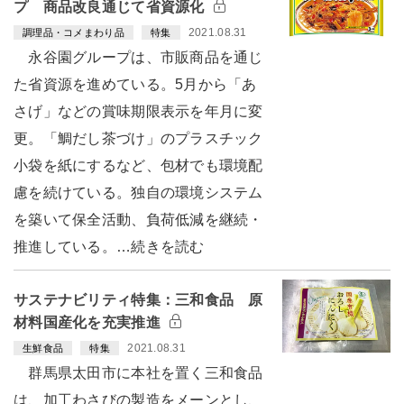
プ 商品改良通じて省資源化
2021.08.31
調理品・コメまわり品
特集
永谷園グループは、市販商品を通じ
た省資源を進めている。5月から「あ
さげ」などの賞味期限表示を年月に変
更。「鯛だし茶づけ」のプラスチック
小袋を紙にするなど、包材でも環境配
慮を続けている。独自の環境システム
を築いて保全活動、負荷低減を継続・
推進している。…続きを読む
サステナビリティ特集：三和食品 原
材料国産化を充実推進
2021.08.31
生鮮食品
特集
群馬県太田市に本社を置く三和食品
は、加工わさびの製造をメーンとし、