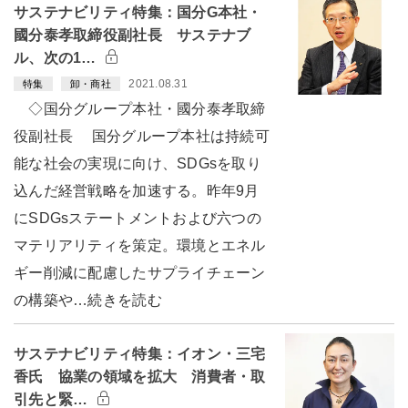
サステナビリティ特集：国分G本社・
國分泰孝取締役副社長 サステナブ
ル、次の1…
2021.08.31
特集
卸・商社
◇国分グループ本社・國分泰孝取締
役副社長 国分グループ本社は持続可
能な社会の実現に向け、SDGsを取り
込んだ経営戦略を加速する。昨年9月
にSDGsステートメントおよび六つの
マテリアリティを策定。環境とエネル
ギー削減に配慮したサプライチェーン
の構築や…続きを読む
サステナビリティ特集：イオン・三宅
香氏 協業の領域を拡大 消費者・取
引先と緊…