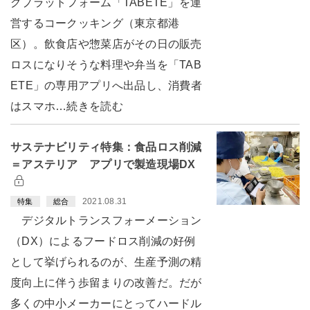
グプラットフォーム「TABETE」を運
営するコークッキング（東京都港
区）。飲食店や惣菜店がその日の販売
ロスになりそうな料理や弁当を「TAB
ETE」の専用アプリへ出品し、消費者
はスマホ…続きを読む
サステナビリティ特集：食品ロス削減
＝アステリア アプリで製造現場DX
2021.08.31
特集
総合
デジタルトランスフォーメーション
（DX）によるフードロス削減の好例
として挙げられるのが、生産予測の精
度向上に伴う歩留まりの改善だ。だが
多くの中小メーカーにとってハードル