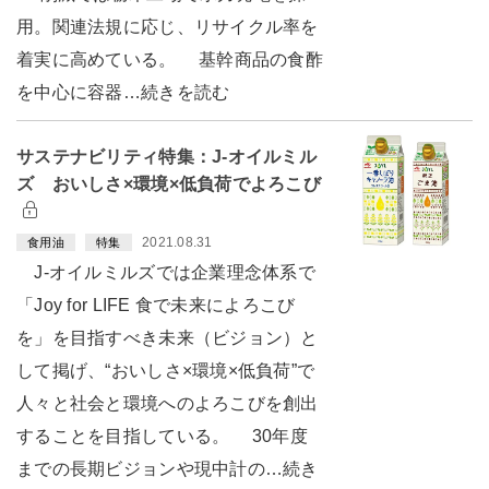
用。関連法規に応じ、リサイクル率を
着実に高めている。 基幹商品の食酢
を中心に容器…続きを読む
サステナビリティ特集：J-オイルミル
ズ おいしさ×環境×低負荷でよろこび
2021.08.31
食用油
特集
J-オイルミルズでは企業理念体系で
「Joy for LIFE 食で未来によろこび
を」を目指すべき未来（ビジョン）と
して掲げ、“おいしさ×環境×低負荷”で
人々と社会と環境へのよろこびを創出
することを目指している。 30年度
までの長期ビジョンや現中計の…続き