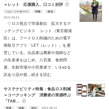
＝レット 応援購入、口コミ好評
ハム・ソーセージ
特集
総合
2021.08.31
◇ロス視点で市場創出 拡大するマ
ッチングビジネス レット（東京都港
区）は、フードロス削減のための電子
商取引アプリ「LET（レット）」を運
営している。出品者は農家や漁師など
の生産者をはじめ、八百屋、食肉問
屋、生鮮市場や小売業者で、いわゆる
訳あり品や規…続きを読む
サステナビリティ特集：食品ロス削減
＝コークッキング 消費者の実感呼ぶ
「TAB…
2021.08.31
惣菜
特集
総合