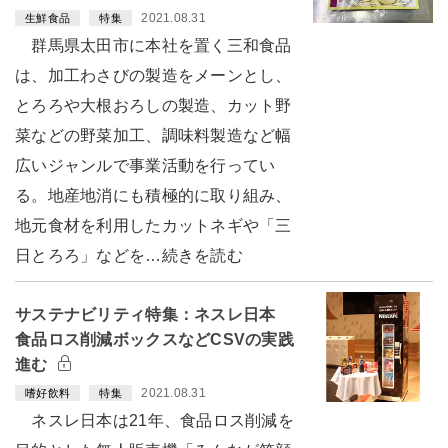
2021.08.31
生鮮食品
特集
群馬県太田市に本社を置く三和食品
は、加工わさびの製造をメーンとし、
とろろや大根おろしの製造、カット野
菜などの野菜加工、調味料製造など幅
広いジャンルで事業活動を行ってい
る。地産地消にも積極的に取り組み、
地元食材を利用したカットネギや「三
日とろろ」などを…続きを読む
サステナビリティ特集：ネスレ日本
食品ロス削減ボックスなどCSVの実践
進む
2021.08.31
嗜好飲料
特集
ネスレ日本は21年、食品ロス削減を