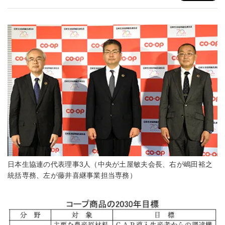
日本生協連の代表理事3人（中央が土屋敏夫会長、右が嶋田裕之
統括専務、左が藤井喜継事業担当専務）