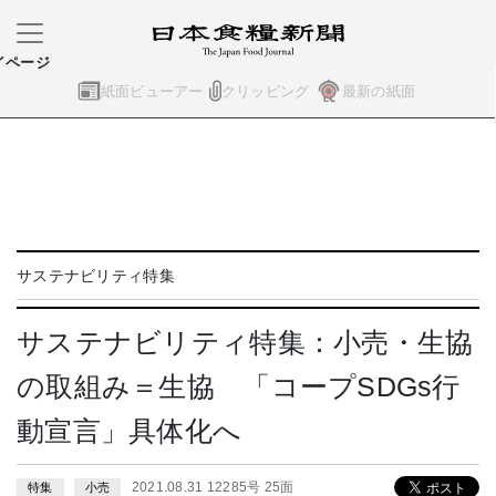
イページ
紙面ビューアー
クリッピング
最新の紙面
サステナビリティ特集
サステナビリティ特集：小売・生協
の取組み＝生協 「コープSDGs行
動宣言」具体化へ
2021.08.31 12285号 25面
特集
小売