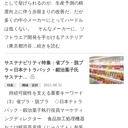
として挙げられるのが、生産予測の精
度向上に伴う歩留まりの改善だ。だが
多くの中小メーカーにとってハードル
は低くない。 そんなメーカーに、ソ
フトウエア開発を手がけるアステリア
（東京都渋谷…続きを読む
サステナビリティ特集：省プラ・脱プ
ラ＝日本テトラパック・鍜治葉子氏
サステナ…
2021.08.31
特集
機械・資材
持続可能性を支える重要キーワード
（3）省プラ・脱プラ ◇日本テトラ
パック・鍜治葉子執行役員マーケティ
ングディレクター 食品加工処理機器
および紙容器充填（じゅうてん）包装