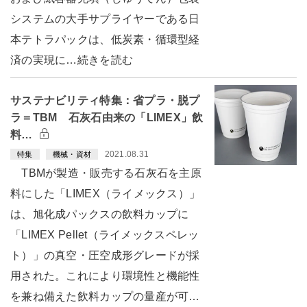
システムの大手サプライヤーである日
本テトラパックは、低炭素・循環型経
済の実現に…続きを読む
サステナビリティ特集：省プラ・脱プ
ラ＝TBM 石灰石由来の「LIMEX」飲
料…
2021.08.31
特集
機械・資材
TBMが製造・販売する石灰石を主原
料にした「LIMEX（ライメックス）」
は、旭化成パックスの飲料カップに
「LIMEX Pellet（ライメックスペレッ
ト）」の真空・圧空成形グレードが採
用された。これにより環境性と機能性
を兼ね備えた飲料カップの量産が可…