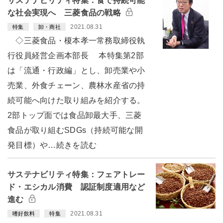
サステナビリティ特集：食で持続可能
な社会実現へ 三菱食品の戦略
2021.08.31
特集
卸・商社
◇三菱食品・榎本孝一常務取締役執
行役員経営企画本部長 本特集第2部
は「流通・行政編」とし、卸売業や小
売業、外食チェーン、農林水産省の持
続可能へ向けた取り組みを紹介する。
2部トップ面では食品卸最大手、三菱
食品が取り組むSDGs（持続可能な開
発目標）や…続きを読む
サステナビリティ特集：フェアトレー
ド・エシカル消費 認証制度適用など
進む
2021.08.31
嗜好飲料
特集