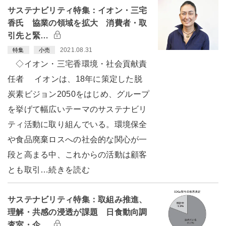
サステナビリティ特集：イオン・三宅
香氏 協業の領域を拡大 消費者・取
引先と緊…
2021.08.31
特集
小売
◇イオン・三宅香環境・社会貢献責
任者 イオンは、18年に策定した脱
炭素ビジョン2050をはじめ、グループ
を挙げて幅広いテーマのサステナビリ
ティ活動に取り組んでいる。環境保全
や食品廃棄ロスへの社会的な関心が一
段と高まる中、これからの活動は顧客
とも取引…続きを読む
サステナビリティ特集：取組み推進、
理解・共感の浸透が課題 日食動向調
査室・企…