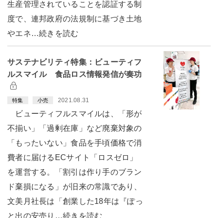
生産管理されていることを認証する制
度で、連邦政府の法規制に基づき土地
やエネ…続きを読む
サステナビリティ特集：ビューティフ
ルスマイル 食品ロス情報発信が奏功
2021.08.31
特集
小売
ビューティフルスマイルは、「形が
不揃い」「過剰在庫」など廃棄対象の
「もったいない」食品を手頃価格で消
費者に届けるECサイト「ロスゼロ」
を運営する。「割引は作り手のブラン
ド棄損になる」が旧来の常識であり、
文美月社長は「創業した18年は『ぽっ
と出の安売り…続きを読む