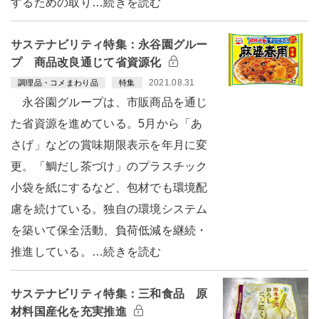
するための取り…続きを読む
サステナビリティ特集：永谷園グルー
プ 商品改良通じて省資源化
2021.08.31
調理品・コメまわり品
特集
永谷園グループは、市販商品を通じ
た省資源を進めている。5月から「あ
さげ」などの賞味期限表示を年月に変
更。「鯛だし茶づけ」のプラスチック
小袋を紙にするなど、包材でも環境配
慮を続けている。独自の環境システム
を築いて保全活動、負荷低減を継続・
推進している。…続きを読む
サステナビリティ特集：三和食品 原
材料国産化を充実推進