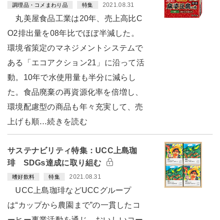
2021.08.31
調理品・コメまわり品
特集
丸美屋食品工業は20年、売上高比C
O2排出量を08年比でほぼ半減した。
環境省策定のマネジメントシステムで
ある「エコアクション21」に沿って活
動。10年で水使用量も半分に減らし
た。食品廃棄の再資源化率を倍増し、
環境配慮型の商品も年々充実して、売
上げも順…続きを読む
サステナビリティ特集：UCC上島珈
琲 SDGs達成に取り組む
2021.08.31
嗜好飲料
特集
UCC上島珈琲などUCCグループ
は“カップから農園まで”の一貫したコ
ーヒー事業活動を通じ、おいしいコー