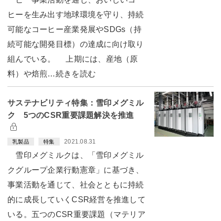
ヒーを生み出す地球環境を守り、持続
可能なコーヒー産業発展やSDGs（持
続可能な開発目標）の達成に向け取り
組んでいる。 上期には、産地（原
料）や焙煎…続きを読む
サステナビリティ特集：雪印メグミル
ク 5つのCSR重要課題解決を推進
2021.08.31
乳製品
特集
雪印メグミルクは、「雪印メグミル
クグループ企業行動憲章」に基づき、
事業活動を通じて、社会とともに持続
的に成長していくCSR経営を推進して
いる。五つのCSR重要課題（マテリア