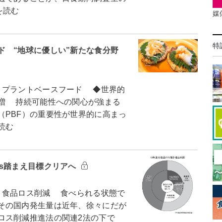
を読む
媒
特
ド “地球に優しい”新たな食分野
）プラントベースフード ◆世界的
増 持続可能性への関心が強まる
（PBF）の重要性が世界的に高まっ
読む
Gs踏まえ目標クリアへ
）食品ロス削減 食べられる状態で
その国内発生量は近年、徐々にだが
ロス削減推進法の関連2法の下で