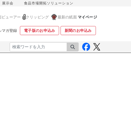
展示会
食品市場開拓ソリューション
面ビューアー
クリッピング
最新の紙面
マイページ
ルマガ登録
電子版のお申込み
新聞のお申込み
検索