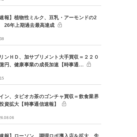
速報】植物性ミルク、豆乳・アーモンドの2
 26年上期過去最高達成
:38
リンＨＤ、加サプリメント大手買収＝２２０
億円、健康事業の成長加速【時事通…
:15
イン、タピオカ茶のゴンチャ買収＝飲食業界
投資拡大【時事通信速報】
26.08.06
速報】ローソン、調理ロボ導入店を拡大 先