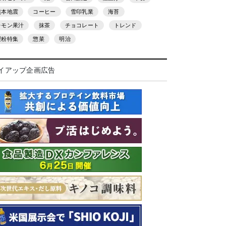
熊本地震
コーヒー
雪印乳業
海苔
レモン果汁
抹茶
チョコレート
トレンド
製粉特集
惣菜
明治
イアップ企画広告