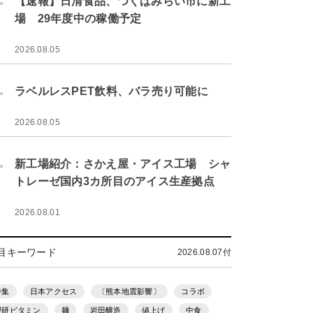
【速報】日清食品、つくばみらい市に新工
場 29年度中の稼働予定
2026.08.05
.
ラベルレスPET飲料、バラ売り可能に
2026.08.05
.
新工場紹介：さかえ屋・アイス工場 シャ
トレーゼ国内3カ所目のアイス生産拠点
2026.08.01
目キーワード
2026.08.07付
特集
日本アクセス
〔熊本地震影響〕
コラボ
理研ビタミン
麺
岩田醸造
値上げ
中食