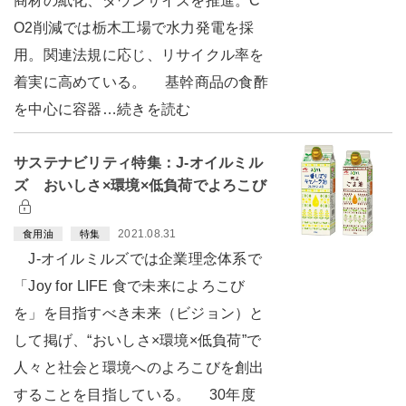
商材の紙化、ダウンサイズを推進。C
O2削減では栃木工場で水力発電を採
用。関連法規に応じ、リサイクル率を
着実に高めている。 基幹商品の食酢
を中心に容器…続きを読む
サステナビリティ特集：J-オイルミル
ズ おいしさ×環境×低負荷でよろこび
2021.08.31
食用油
特集
J-オイルミルズでは企業理念体系で
「Joy for LIFE 食で未来によろこび
を」を目指すべき未来（ビジョン）と
して掲げ、“おいしさ×環境×低負荷”で
人々と社会と環境へのよろこびを創出
することを目指している。 30年度