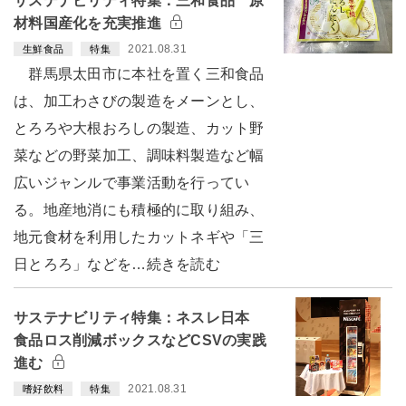
サステナビリティ特集：三和食品 原
材料国産化を充実推進
2021.08.31
生鮮食品
特集
群馬県太田市に本社を置く三和食品
は、加工わさびの製造をメーンとし、
とろろや大根おろしの製造、カット野
菜などの野菜加工、調味料製造など幅
広いジャンルで事業活動を行ってい
る。地産地消にも積極的に取り組み、
地元食材を利用したカットネギや「三
日とろろ」などを…続きを読む
サステナビリティ特集：ネスレ日本
食品ロス削減ボックスなどCSVの実践
進む
2021.08.31
嗜好飲料
特集