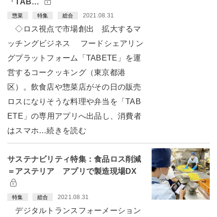
「TAB…
2021.08.31
惣菜
特集
総合
◇ロス視点で市場創出 拡大するマ
ッチングビジネス フードシェアリン
グプラットフォーム「TABETE」を運
営するコークッキング（東京都港
区）。飲食店や惣菜店がその日の販売
ロスになりそうな料理や弁当を「TAB
ETE」の専用アプリへ出品し、消費者
はスマホ…続きを読む
サステナビリティ特集：食品ロス削減
＝アステリア アプリで製造現場DX
2021.08.31
特集
総合
デジタルトランスフォーメーション