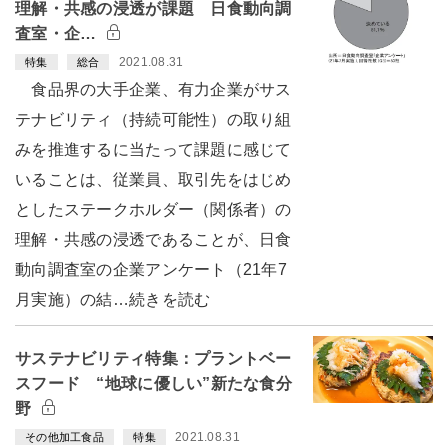
理解・共感の浸透が課題 日食動向調
査室・企…
2021.08.31
特集
総合
食品界の大手企業、有力企業がサス
テナビリティ（持続可能性）の取り組
みを推進するに当たって課題に感じて
いることは、従業員、取引先をはじめ
としたステークホルダー（関係者）の
理解・共感の浸透であることが、日食
動向調査室の企業アンケート（21年7
月実施）の結…続きを読む
サステナビリティ特集：プラントベー
スフード “地球に優しい”新たな食分
野
2021.08.31
その他加工食品
特集