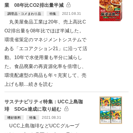
業 08年比CO2排出量半減
2021.08.31
調理品・コメまわり品
特集
丸美屋食品工業は20年、売上高比C
O2排出量を08年比でほぼ半減した。
環境省策定のマネジメントシステムで
ある「エコアクション21」に沿って活
動。10年で水使用量も半分に減らし
た。食品廃棄の再資源化率を倍増し、
環境配慮型の商品も年々充実して、売
上げも順…続きを読む
サステナビリティ特集：UCC上島珈
琲 SDGs達成に取り組む
2021.08.31
嗜好飲料
特集
UCC上島珈琲などUCCグループ