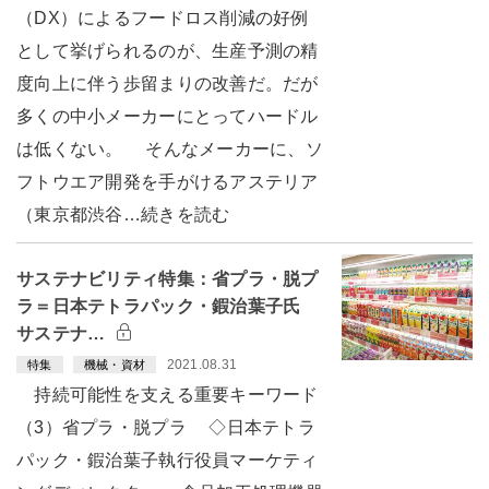
（DX）によるフードロス削減の好例
として挙げられるのが、生産予測の精
度向上に伴う歩留まりの改善だ。だが
多くの中小メーカーにとってハードル
は低くない。 そんなメーカーに、ソ
フトウエア開発を手がけるアステリア
（東京都渋谷…続きを読む
サステナビリティ特集：省プラ・脱プ
ラ＝日本テトラパック・鍜治葉子氏
サステナ…
2021.08.31
特集
機械・資材
持続可能性を支える重要キーワード
（3）省プラ・脱プラ ◇日本テトラ
パック・鍜治葉子執行役員マーケティ