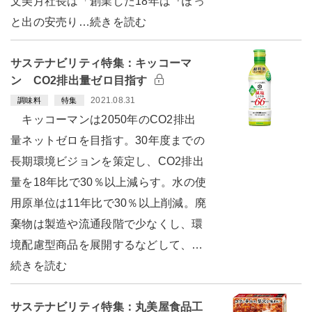
文美月社長は「創業した18年は『ぽっ
と出の安売り…続きを読む
サステナビリティ特集：キッコーマ
ン CO2排出量ゼロ目指す
2021.08.31
調味料
特集
キッコーマンは2050年のCO2排出
量ネットゼロを目指す。30年度までの
長期環境ビジョンを策定し、CO2排出
量を18年比で30％以上減らす。水の使
用原単位は11年比で30％以上削減。廃
棄物は製造や流通段階で少なくし、環
境配慮型商品を展開するなどして、…
続きを読む
サステナビリティ特集：丸美屋食品工