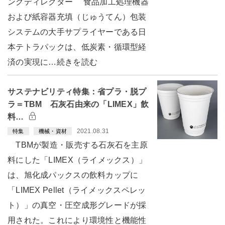
ングディレクター 食品加工処理機器
および紙容器充填（じゅうてん）包装
システムの大手サプライヤーである日
本テトラパックは、低炭素・循環型経
済の実現に…続きを読む
サステナビリティ特集：省プラ・脱プ
ラ＝TBM 石灰石由来の「LIMEX」飲
料…
2021.08.31
特集
機械・資材
TBMが製造・販売する石灰石を主原
料にした「LIMEX（ライメックス）」
は、旭化成パックスの飲料カップに
「LIMEX Pellet（ライメックスペレッ
ト）」の真空・圧空成形グレードが採
用された。これにより環境性と機能性