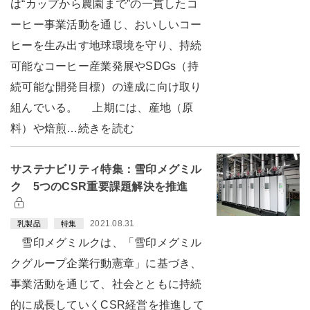
は“カップから農園まで”の一貫したコ
ーヒー事業活動を通じ、おいしいコー
ヒーを生み出す地球環境を守り、持続
可能なコーヒー産業発展やSDGs（持
続可能な開発目標）の達成に向け取り
組んでいる。 上期には、産地（原
料）や焙煎…続きを読む
サステナビリティ特集：雪印メグミル
ク 5つのCSR重要課題解決を推進
2021.08.31
乳製品
特集
雪印メグミルクは、「雪印メグミル
クグループ企業行動憲章」に基づき、
事業活動を通じて、社会とともに持続
的に成長していくCSR経営を推進して