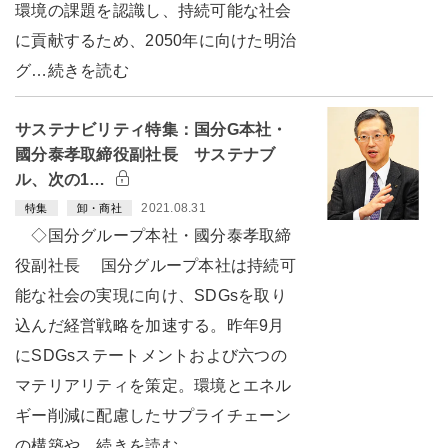
環境の課題を認識し、持続可能な社会
に貢献するため、2050年に向けた明治
グ…続きを読む
サステナビリティ特集：国分G本社・
國分泰孝取締役副社長 サステナブ
ル、次の1…
2021.08.31
特集
卸・商社
◇国分グループ本社・國分泰孝取締
役副社長 国分グループ本社は持続可
能な社会の実現に向け、SDGsを取り
込んだ経営戦略を加速する。昨年9月
にSDGsステートメントおよび六つの
マテリアリティを策定。環境とエネル
ギー削減に配慮したサプライチェーン
の構築や…続きを読む