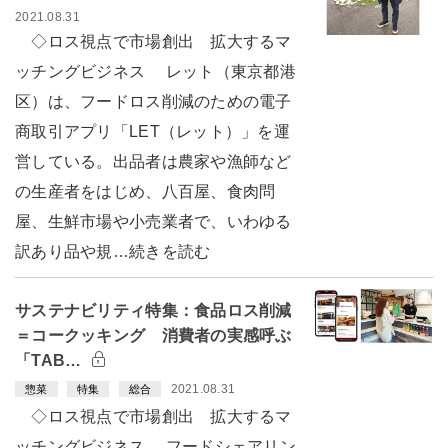
2021.08.31
◇ロス視点で市場創出 拡大するマ
ッチングビジネス レット（東京都港
区）は、フードロス削減のための電子
商取引アプリ「LET（レット）」を運
営している。出品者は農家や漁師など
の生産者をはじめ、八百屋、食肉問
屋、生鮮市場や小売業者で、いわゆる
訳あり品や規…続きを読む
サステナビリティ特集：食品ロス削減
＝コークッキング 消費者の実感呼ぶ
「TAB…
2021.08.31
惣菜
特集
総合
◇ロス視点で市場創出 拡大するマ
ッチングビジネス フードシェアリン