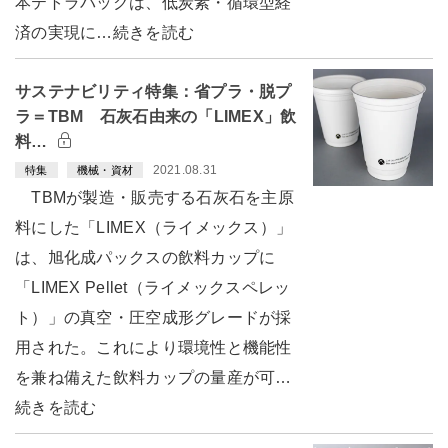
本テトラパックは、低炭素・循環型経
済の実現に…続きを読む
サステナビリティ特集：省プラ・脱プ
ラ＝TBM 石灰石由来の「LIMEX」飲
料…
2021.08.31
特集
機械・資材
TBMが製造・販売する石灰石を主原
料にした「LIMEX（ライメックス）」
は、旭化成パックスの飲料カップに
「LIMEX Pellet（ライメックスペレッ
ト）」の真空・圧空成形グレードが採
用された。これにより環境性と機能性
を兼ね備えた飲料カップの量産が可…
続きを読む