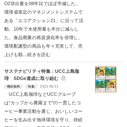
O2排出量を08年比でほぼ半減した。
環境省策定のマネジメントシステムで
ある「エコアクション21」に沿って活
動。10年で水使用量も半分に減らし
た。食品廃棄の再資源化率を倍増し、
環境配慮型の商品も年々充実して、売
上げも順…続きを読む
サステナビリティ特集：UCC上島珈
琲 SDGs達成に取り組む
2021.08.31
嗜好飲料
特集
UCC上島珈琲などUCCグループ
は“カップから農園まで”の一貫したコ
ーヒー事業活動を通じ、おいしいコー
ヒーを生み出す地球環境を守り、持続