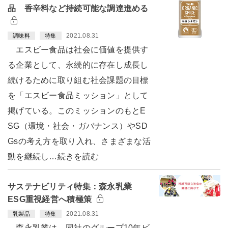
品 香辛料など持続可能な調達進める
2021.08.31
調味料
特集
エスビー食品は社会に価値を提供す
る企業として、永続的に存在し成長し
続けるために取り組む社会課題の目標
を「エスビー食品ミッション」として
掲げている。このミッションのもとE
SG（環境・社会・ガバナンス）やSD
Gsの考え方を取り入れ、さまざまな活
動を継続し…続きを読む
サステナビリティ特集：森永乳業
ESG重視経営へ積極策
2021.08.31
乳製品
特集
森永乳業は、同社のグループ10年ビ