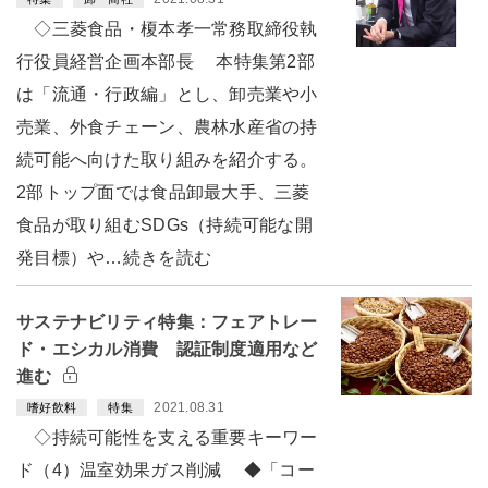
◇三菱食品・榎本孝一常務取締役執
行役員経営企画本部長 本特集第2部
は「流通・行政編」とし、卸売業や小
売業、外食チェーン、農林水産省の持
続可能へ向けた取り組みを紹介する。
2部トップ面では食品卸最大手、三菱
食品が取り組むSDGs（持続可能な開
発目標）や…続きを読む
サステナビリティ特集：フェアトレー
ド・エシカル消費 認証制度適用など
進む
2021.08.31
嗜好飲料
特集
◇持続可能性を支える重要キーワー
ド（4）温室効果ガス削減 ◆「コー