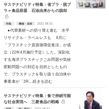
サステナビリティ特集：省プラ・脱プ
ラ＝食品容器 石油由来からの脱却
2021.08.31
特集
機械・資材
●代替素材への切り替え進む 水平
リサイクル・ラベルレスも 6月に
「プラスチック資源循環促進法」が成
立（22年4月施行予定）した。深刻化
する海洋プラスチックごみ問題や気候
変動問題への対応を目的としたもの
で、プラスチックを取り扱う自治体や
事業者が「3R…続きを読む
サステナビリティ特集：食で持続可能
な社会実現へ 三菱食品の戦略
2021.08.31
特集
卸・商社