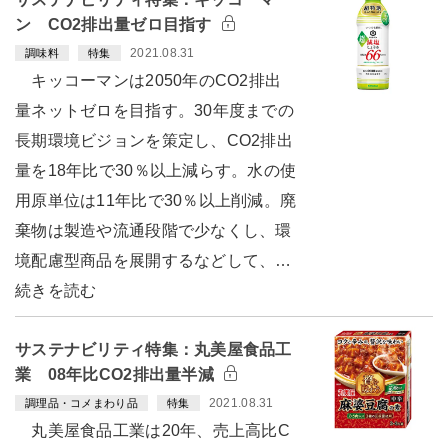
ン CO2排出量ゼロ目指す
2021.08.31
調味料
特集
キッコーマンは2050年のCO2排出
量ネットゼロを目指す。30年度までの
長期環境ビジョンを策定し、CO2排出
量を18年比で30％以上減らす。水の使
用原単位は11年比で30％以上削減。廃
棄物は製造や流通段階で少なくし、環
境配慮型商品を展開するなどして、…
続きを読む
サステナビリティ特集：丸美屋食品工
業 08年比CO2排出量半減
2021.08.31
調理品・コメまわり品
特集
丸美屋食品工業は20年、売上高比C