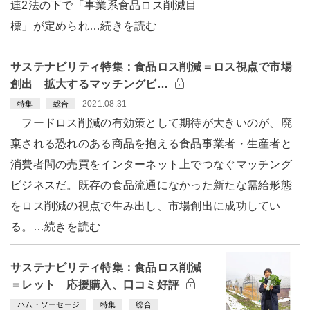
連2法の下で「事業系食品ロス削減目
標」が定められ…続きを読む
サステナビリティ特集：食品ロス削減＝ロス視点で市場
創出 拡大するマッチングビ…
2021.08.31
特集
総合
フードロス削減の有効策として期待が大きいのが、廃
棄される恐れのある商品を抱える食品事業者・生産者と
消費者間の売買をインターネット上でつなぐマッチング
ビジネスだ。既存の食品流通になかった新たな需給形態
をロス削減の視点で生み出し、市場創出に成功してい
る。…続きを読む
サステナビリティ特集：食品ロス削減
＝レット 応援購入、口コミ好評
ハム・ソーセージ
特集
総合