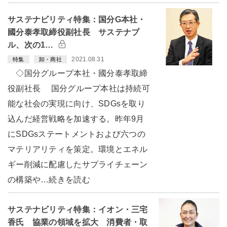
サステナビリティ特集：国分G本社・
國分泰孝取締役副社長 サステナブ
ル、次の1…
2021.08.31
特集
卸・商社
◇国分グループ本社・國分泰孝取締
役副社長 国分グループ本社は持続可
能な社会の実現に向け、SDGsを取り
込んだ経営戦略を加速する。昨年9月
にSDGsステートメントおよび六つの
マテリアリティを策定。環境とエネル
ギー削減に配慮したサプライチェーン
の構築や…続きを読む
サステナビリティ特集：イオン・三宅
香氏 協業の領域を拡大 消費者・取