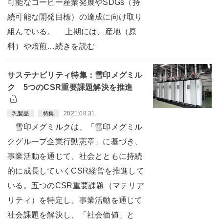
可能なコーヒー産業発展やSDGs（持
続可能な開発目標）の達成に向け取り
組んでいる。 上期には、産地（原
料）や焙煎…続きを読む
サステナビリティ特集：雪印メグミル
ク 5つのCSR重要課題解決を推進
2021.08.31
乳製品
特集
雪印メグミルクは、「雪印メグミル
クグループ企業行動憲章」に基づき、
事業活動を通じて、社会とともに持続
的に成長していくCSR経営を推進して
いる。五つのCSR重要課題（マテリア
リティ）を特定し、事業活動を通じて
社会課題を解決し、「社会価値」と