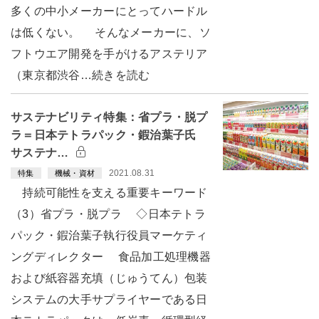
多くの中小メーカーにとってハードル
は低くない。 そんなメーカーに、ソ
フトウエア開発を手がけるアステリア
（東京都渋谷…続きを読む
サステナビリティ特集：省プラ・脱プ
ラ＝日本テトラパック・鍜治葉子氏
サステナ…
2021.08.31
特集
機械・資材
持続可能性を支える重要キーワード
（3）省プラ・脱プラ ◇日本テトラ
パック・鍜治葉子執行役員マーケティ
ングディレクター 食品加工処理機器
および紙容器充填（じゅうてん）包装
システムの大手サプライヤーである日