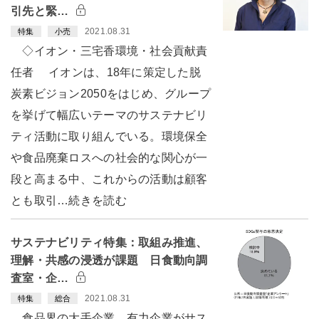
引先と緊…
2021.08.31
特集
小売
◇イオン・三宅香環境・社会貢献責
任者 イオンは、18年に策定した脱
炭素ビジョン2050をはじめ、グループ
を挙げて幅広いテーマのサステナビリ
ティ活動に取り組んでいる。環境保全
や食品廃棄ロスへの社会的な関心が一
段と高まる中、これからの活動は顧客
とも取引…続きを読む
サステナビリティ特集：取組み推進、
理解・共感の浸透が課題 日食動向調
査室・企…
2021.08.31
特集
総合
食品界の大手企業、有力企業がサス