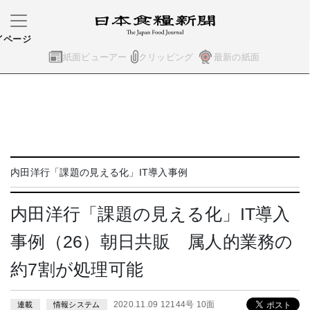
イページ
紙面ビューアー
クリッピング
最新の紙面
内田洋行「課題の見える化」IT導入事例
内田洋行「課題の見える化」IT導入
事例（26）朝日共販 属人的業務の
約7割が処理可能
2020.11.09 12144号 10面
連載
情報システム