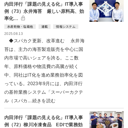
内田洋行「課題の見える化」IT導入事
例（73）永井海苔 厳しい原料高、効
率化…
水産乾物・塩蔵他
連載
情報システム
2025.08.13
◆スパカク更新、改革進む 永井海
苔は、主力の海苔製造販売を中心に国
内市場で高いシェアを誇る。ここ数
年、原料価格や物流費の高騰が続く
中、同社はIT化を進め業務効率化を図
っている。2023年9月には、内田洋行
の基幹業務システム「スーパーカクテ
ル（スパカ…続きを読む
内田洋行「課題の見える化」IT導入事
例（72）柳川冷凍食品 EDIで業務効