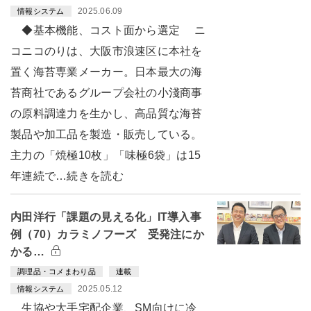
2025.06.09
情報システム
◆基本機能、コスト面から選定 ニ
コニコのりは、大阪市浪速区に本社を
置く海苔専業メーカー。日本最大の海
苔商社であるグループ会社の小淺商事
の原料調達力を生かし、高品質な海苔
製品や加工品を製造・販売している。
主力の「焼極10枚」「味極6袋」は15
年連続で…続きを読む
内田洋行「課題の見える化」IT導入事
例（70）カラミノフーズ 受発注にか
かる…
調理品・コメまわり品
連載
2025.05.12
情報システム
生協や大手宅配企業、SM向けに冷