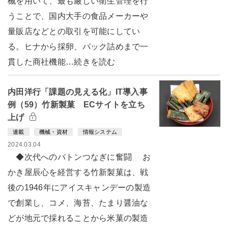
械を用いて、最も厳しい衛生管理を行
うことで、国内大手の食品メーカーや
量販店などとの取引を可能にしてい
る。ヒナから採卵、パック詰めまで一
貫した商社機能…続きを読む
内田洋行「課題の見える化」IT導入事
例（59）竹新製菓 ECサイトを立ち
上げ
連載
機械・資材
情報システム
2024.03.04
◆次代へのバトンつなぎに奮闘 お
かき屋辰心を経営する竹新製菓は、戦
後の1946年にアイスキャンデーの製造
で創業し、コメ、海苔、たまり醤油な
どが地元で採れることから米菓の製造