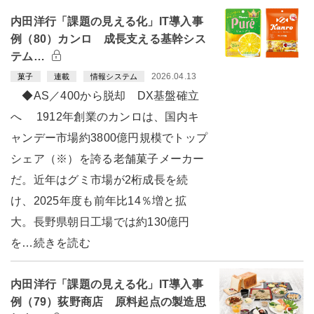
内田洋行「課題の見える化」IT導入事
例（80）カンロ 成長支える基幹シス
テム…
2026.04.13
菓子
連載
情報システム
◆AS／400から脱却 DX基盤確立
へ 1912年創業のカンロは、国内キ
ャンデー市場約3800億円規模でトップ
シェア（※）を誇る老舗菓子メーカー
だ。近年はグミ市場が2桁成長を続
け、2025年度も前年比14％増と拡
大。長野県朝日工場では約130億円
を…続きを読む
内田洋行「課題の見える化」IT導入事
例（79）荻野商店 原料起点の製造思