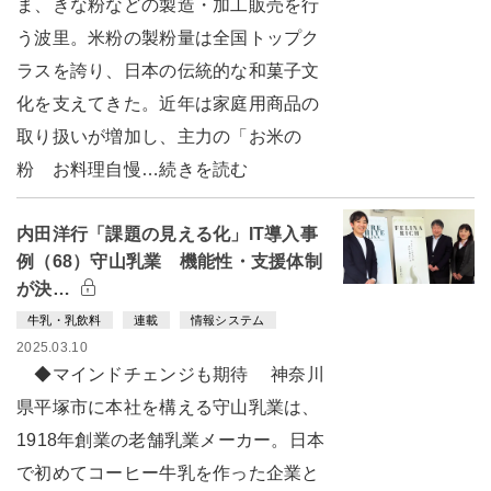
ま、きな粉などの製造・加工販売を行
う波里。米粉の製粉量は全国トップク
ラスを誇り、日本の伝統的な和菓子文
化を支えてきた。近年は家庭用商品の
取り扱いが増加し、主力の「お米の
粉 お料理自慢…続きを読む
内田洋行「課題の見える化」IT導入事
例（68）守山乳業 機能性・支援体制
が決…
牛乳・乳飲料
連載
情報システム
2025.03.10
◆マインドチェンジも期待 神奈川
県平塚市に本社を構える守山乳業は、
1918年創業の老舗乳業メーカー。日本
で初めてコーヒー牛乳を作った企業と