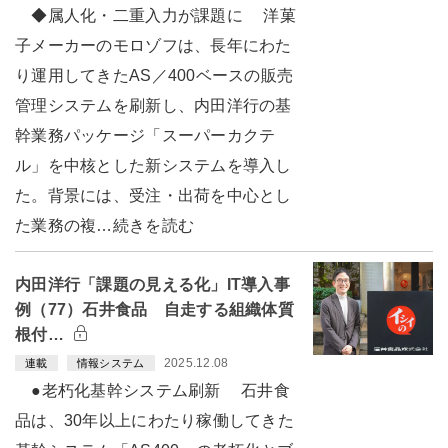
◆属人化・二重入力が課題に 洋菓
子メーカーのモロゾフは、長年にわた
り運用してきたAS／400ベースの販売
管理システムを刷新し、内田洋行の基
幹業務パッケージ「スーパーカクテ
ル」を中核とした新システムを導入し
た。背景には、受注・出荷を中心とし
た業務の複…続きを読む
内田洋行「課題の見える化」IT導入事
例（77）石井食品 自走する組織体質
根付…
2025.12.08
連載
情報システム
●老朽化基幹システム刷新 石井食
品は、30年以上にわたり稼働してきた