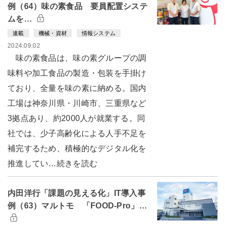
例（64）味の素食品 要員配置システ
ムを…
連載
機械・資材
情報システム
2024.09.02
味の素食品は、味の素グループの調
味料や加工食品の製造・包装を手掛け
ており、全量を味の素に納める。国内
工場は神奈川県・川崎市、三重県など
3拠点あり、約2000人が就業する。同
社では、少子高齢化による人手不足を
補完するため、積極的なデジタル化を
推進してい…続きを読む
内田洋行「課題の見える化」IT導入事
例（63）マルトモ 「FOOD-Pro」…