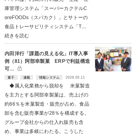
庫管理システム「スーパーカクテルC
oreFOODs（スパカク）」とサトーの
食品トレーサビリティシステム「T…
続きを読む
内田洋行「課題の見える化」IT導入事
例（81）阿部幸製菓 ERPで利益構造
可…
2026.05.11
菓子
連載
情報システム
◆属人化業務から脱却を 米菓製造
を主力とする阿部幸製菓は、売上げの
約66％を米菓製造・販売が占め、食品
卸を含む販売事業が28％を構成する。
グループ会社からの仕入れ販売も含
め、事業は多岐にわたる。こうした