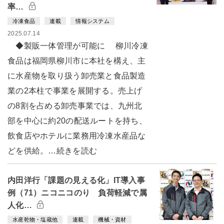
率…
冷凍食品
連載
情報システム
2025.07.14
◆製販一体管理が可能に 柳川冷凍
食品は福岡県柳川市に本社を構え、主
に水産物を取り扱う卸売業と食品製造
業の2本柱で事業を展開する。売上げ
の8割を占める卸売事業では、九州北
部を中心に約20の配送ルートを持ち、
飲食店やホテルに業務用冷凍水産品な
どを供給。…続きを読む
内田洋行「課題の見える化」IT導入事
例（71）ニコニコのり 負荷軽減で属
人化…
水産乾物・塩蔵他
連載
機械・資材