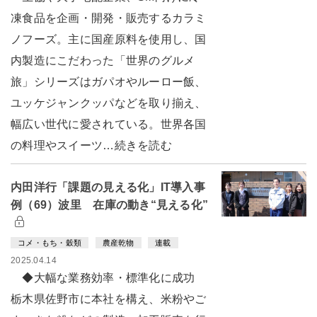
凍食品を企画・開発・販売するカラミ
ノフーズ。主に国産原料を使用し、国
内製造にこだわった「世界のグルメ
旅」シリーズはガパオやルーロー飯、
ユッケジャンクッパなどを取り揃え、
幅広い世代に愛されている。世界各国
の料理やスイーツ…続きを読む
内田洋行「課題の見える化」IT導入事
例（69）波里 在庫の動き“見える化”
コメ・もち・穀類
農産乾物
連載
2025.04.14
◆大幅な業務効率・標準化に成功
栃木県佐野市に本社を構え、米粉やご