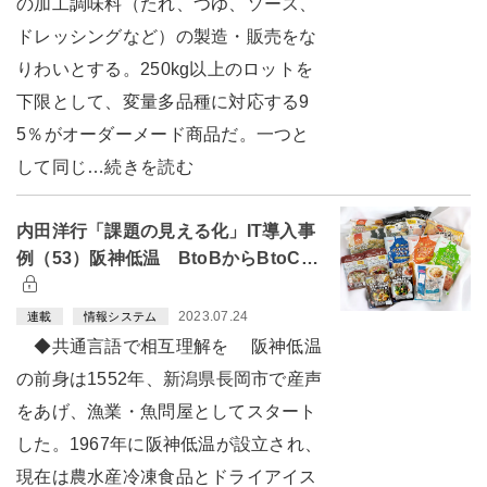
の加工調味料（たれ、つゆ、ソース、
ドレッシングなど）の製造・販売をな
りわいとする。250kg以上のロットを
下限として、変量多品種に対応する9
5％がオーダーメード商品だ。一つと
して同じ…続きを読む
内田洋行「課題の見える化」IT導入事
例（53）阪神低温 BtoBからBtoC…
2023.07.24
連載
情報システム
◆共通言語で相互理解を 阪神低温
の前身は1552年、新潟県長岡市で産声
をあげ、漁業・魚問屋としてスタート
した。1967年に阪神低温が設立され、
現在は農水産冷凍食品とドライアイス