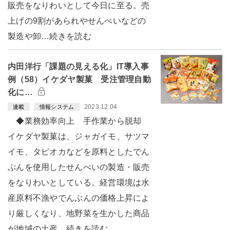
販売をなりわいとして今日に至る。売
上げの9割があられやせんべいなどの
製造や卸…続きを読む
内田洋行「課題の見える化」IT導入事
例（58）イケダヤ製菓 受注管理自動
化に…
2023.12.04
連載
情報システム
◆業務効率向上 手作業から脱却
イケダヤ製菓は、ジャガイモ、サツマ
イモ、タピオカなどを原料としたでん
ぷんを使用したせんべいの製造・販売
をなりわいとしている。経営環境は水
産原料不漁やでんぷんの価格上昇によ
り厳しくなり、地野菜を生かした商品
が地域の土産…続きを読む