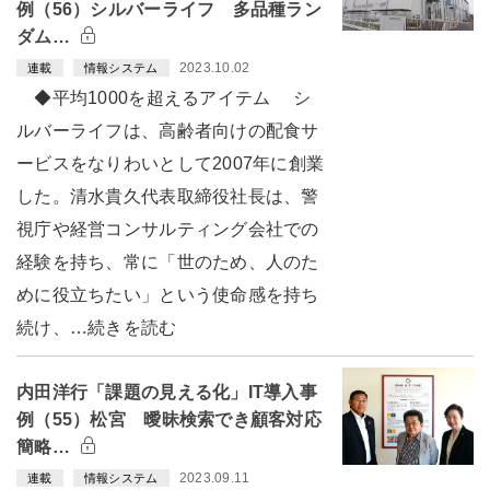
例（56）シルバーライフ 多品種ラン
ダム…
2023.10.02
連載
情報システム
◆平均1000を超えるアイテム シ
ルバーライフは、高齢者向けの配食サ
ービスをなりわいとして2007年に創業
した。清水貴久代表取締役社長は、警
視庁や経営コンサルティング会社での
経験を持ち、常に「世のため、人のた
めに役立ちたい」という使命感を持ち
続け、…続きを読む
内田洋行「課題の見える化」IT導入事
例（55）松宮 曖昧検索でき顧客対応
簡略…
2023.09.11
連載
情報システム