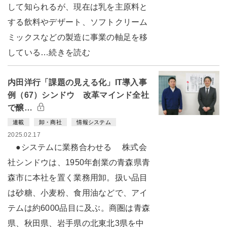
して知られるが、現在は乳を主原料と
する飲料やデザート、ソフトクリーム
ミックスなどの製造に事業の軸足を移
している…続きを読む
内田洋行「課題の見える化」IT導入事
例（67）シンドウ 改革マインド全社
で醸…
連載
卸・商社
情報システム
2025.02.17
●システムに業務合わせる 株式会
社シンドウは、1950年創業の青森県青
森市に本社を置く業務用卸。扱い品目
は砂糖、小麦粉、食用油などで、アイ
テムは約6000品目に及ぶ。商圏は青森
県、秋田県、岩手県の北東北3県を中