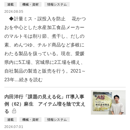
連載
機械・資材
情報システム
2024.08.05
◆計量ミス・誤投入を防止 花かつ
おを中心とした水産加工食品メーカー
のマルトモは削り節、煮干し、だしの
素、めんつゆ、チルド商品など多岐に
わたる製品を扱っている。現在、愛媛
県内に5工場、宮城県に2工場を構え、
自社製品の製造と販売を行う。2021～
23年…続きを読む
内田洋行「課題の見える化」IT導入事
例（62）麻生 アイテム増を陰で支え
る
連載
機械・資材
情報システム
2024.07.01