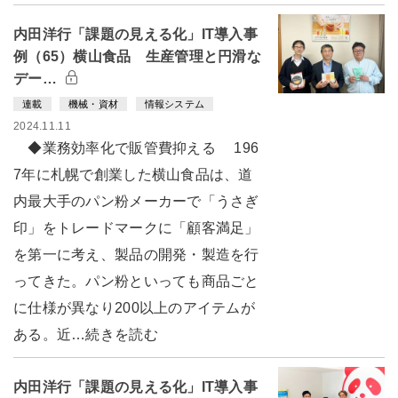
内田洋行「課題の見える化」IT導入事
例（65）横山食品 生産管理と円滑な
デー…
連載
機械・資材
情報システム
2024.11.11
◆業務効率化で販管費抑える 196
7年に札幌で創業した横山食品は、道
内最大手のパン粉メーカーで「うさぎ
印」をトレードマークに「顧客満足」
を第一に考え、製品の開発・製造を行
ってきた。パン粉といっても商品ごと
に仕様が異なり200以上のアイテムが
ある。近…続きを読む
内田洋行「課題の見える化」IT導入事