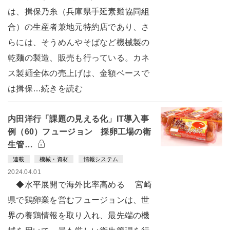
は、揖保乃糸（兵庫県手延素麺協同組
合）の生産者兼地元特約店であり、さ
らには、そうめんやそばなど機械製の
乾麺の製造、販売も行っている。カネ
ス製麺全体の売上げは、金額ベースで
は揖保…続きを読む
内田洋行「課題の見える化」IT導入事
例（60）フュージョン 採卵工場の衛
生管…
連載
機械・資材
情報システム
2024.04.01
◆水平展開で海外比率高める 宮崎
県で鶏卵業を営むフュージョンは、世
界の養鶏情報を取り入れ、最先端の機