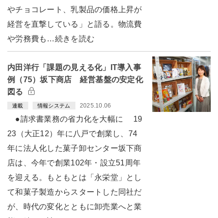
やチョコレート、乳製品の価格上昇が
経営を直撃している」と語る。物流費
や労務費も…続きを読む
内田洋行「課題の見える化」IT導入事
例（75）坂下商店 経営基盤の安定化
図る
2025.10.06
連載
情報システム
●請求書業務の省力化を大幅に 19
23（大正12）年に八戸で創業し、74
年に法人化した菓子卸センター坂下商
店は、今年で創業102年・設立51周年
を迎える。もともとは「永栄堂」とし
て和菓子製造からスタートした同社だ
が、時代の変化とともに卸売業へと業