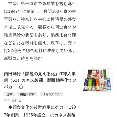
神奈川県平塚市で製麺業を営む麻生
は1947年に創業し、月間100万食の中
華麺を、神奈川を中心に近隣県の外食
市場に販売する。顧客から関連食材や
雑貨供給の要望もあり、業務用食材卸
など新たな機能を備え、現在は、売上
げ32億円の総合商社に成長している。
新型コ…続きを読む
内田洋行「課題の見える化」IT導入事
例（61）カネス製麺 製販効率化でス
パカ…
連載
機械・資材
情報システム
2024.05.13
◆麺食文化の後世継承に努力 190
7年創業（1935年設立）のカネス製麺