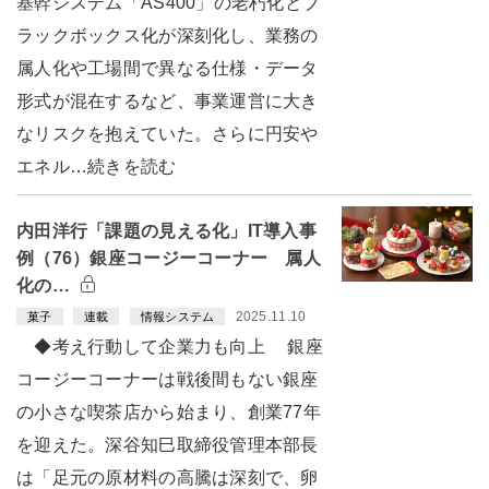
基幹システム「AS400」の老朽化とブ
ラックボックス化が深刻化し、業務の
属人化や工場間で異なる仕様・データ
形式が混在するなど、事業運営に大き
なリスクを抱えていた。さらに円安や
エネル…続きを読む
内田洋行「課題の見える化」IT導入事
例（76）銀座コージーコーナー 属人
化の…
2025.11.10
菓子
連載
情報システム
◆考え行動して企業力も向上 銀座
コージーコーナーは戦後間もない銀座
の小さな喫茶店から始まり、創業77年
を迎えた。深谷知巳取締役管理本部長
は「足元の原材料の高騰は深刻で、卵