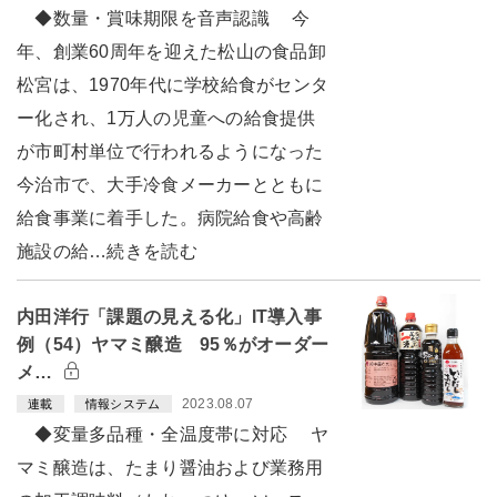
◆数量・賞味期限を音声認識 今
年、創業60周年を迎えた松山の食品卸
松宮は、1970年代に学校給食がセンタ
ー化され、1万人の児童への給食提供
が市町村単位で行われるようになった
今治市で、大手冷食メーカーとともに
給食事業に着手した。病院給食や高齢
施設の給…続きを読む
内田洋行「課題の見える化」IT導入事
例（54）ヤマミ醸造 95％がオーダー
メ…
2023.08.07
連載
情報システム
◆変量多品種・全温度帯に対応 ヤ
マミ醸造は、たまり醤油および業務用