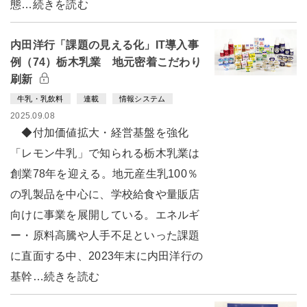
態…続きを読む
内田洋行「課題の見える化」IT導入事
例（74）栃木乳業 地元密着こだわり
刷新
牛乳・乳飲料
連載
情報システム
2025.09.08
◆付加価値拡大・経営基盤を強化
「レモン牛乳」で知られる栃木乳業は
創業78年を迎える。地元産生乳100％
の乳製品を中心に、学校給食や量販店
向けに事業を展開している。エネルギ
ー・原料高騰や人手不足といった課題
に直面する中、2023年末に内田洋行の
基幹…続きを読む