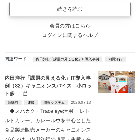
続きを読む
会員の方はこちら
ログインに関するヘルプ
関連ワード：
内田洋行「課題の見える化」IT導入事例
内田洋行
内田洋行「課題の見える化」IT導入事
例（82）キャニオンスパイス 小ロッ
ト多…
2026.07.13
調味料
連載
情報システム
◆スパカク・Trace eye活用 レト
ルトカレー、カレールウを中心とした
食品製造販売メーカーのキャニオンス
パイスは、内田洋行の販売・生産・在