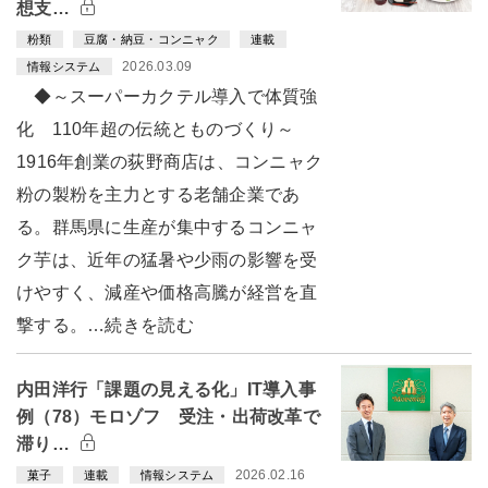
想支…
粉類
豆腐・納豆・コンニャク
連載
2026.03.09
情報システム
◆～スーパーカクテル導入で体質強
化 110年超の伝統とものづくり～
1916年創業の荻野商店は、コンニャク
粉の製粉を主力とする老舗企業であ
る。群馬県に生産が集中するコンニャ
ク芋は、近年の猛暑や少雨の影響を受
けやすく、減産や価格高騰が経営を直
撃する。…続きを読む
内田洋行「課題の見える化」IT導入事
例（78）モロゾフ 受注・出荷改革で
滞り…
2026.02.16
菓子
連載
情報システム