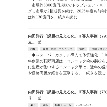
ー市場約3800億円規模でトップシェア（※
グミ市場が2桁成長を続け、2025年度も前年
は約130億円を…続きを読む
内田洋行「課題の見える化」IT導入事例（7
支…
粉類
豆腐・納豆・コンニャク
連載
情報システ
◆～スーパーカクテル導入で体質強化 110
年創業の荻野商店は、コンニャク粉の製粉を
に生産が集中するコンニャク芋は、近年の猛
や価格高騰が経営を直撃する。…続きを読む
内田洋行「課題の見える化」IT導入事例（7
り…
2026.02.16
菓子
連載
情報システム