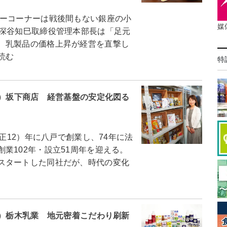
ーコーナーは戦後間もない銀座の小
媒
。深谷知巳取締役管理本部長は「足元
、乳製品の価格上昇が経営を直撃し
読む
特
5）坂下商店 経営基盤の安定化図る
正12）年に八戸で創業し、74年に法
業102年・設立51周年を迎える。
スタートした同社だが、時代の変化
4）栃木乳業 地元密着こだわり刷新