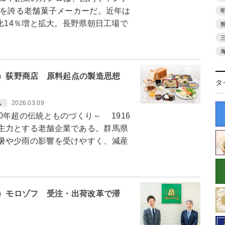
）を誇る老舗菓子メーカーだ。近年は
比14％増と拡大。長野県朝日工場で
9）荻野商店 原料起点の製造思想
タ
2026.03.09
ム
年超の伝統とものづくり～ 1916
主力とする老舗企業である。群馬県
暑や少雨の影響を受けやすく、減産
8）モロゾフ 受注・出荷改革で滞