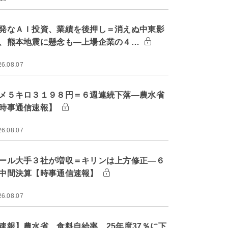
発なＡＩ投資、業績を後押し＝消えぬ中東影
、熊本地震に懸念も―上場企業の４…
26.08.07
メ５キロ３１９８円＝６週連続下落―農水省
時事通信速報】
26.08.07
ール大手３社が増収＝キリンは上方修正―６
中間決算【時事通信速報】
26.08.07
速報】農水省、食料自給率 25年度37％に下