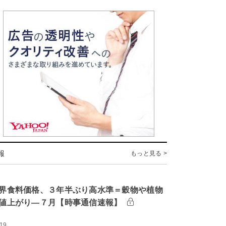
報
もっと見る >
界食料価格、３年半ぶり高水準＝穀物や植物
値上がり―７月【時事通信速報】
:19