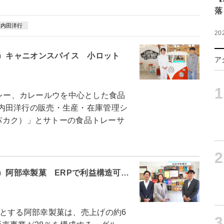
落
内田洋行
20
2）キャニオンスパイス 小ロット
ア
1
カレー、カレールウを中心とした食品
内田洋行の販売・生産・在庫管理シ
スパカク）」とサトーの食品トレーサ
2
1）阿部幸製菓 ERPで利益構造可…
とする阿部幸製菓は、売上げの約6
3