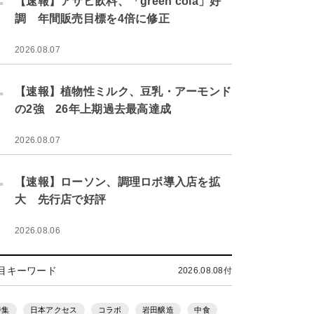
【速報】アサヒ飲料、「green cola」好
調 年間販売目標を4倍に修正
2026.08.07
.
【速報】植物性ミルク、豆乳・アーモンド
の2強 26年上期過去最高達成
2026.08.07
.
【速報】ローソン、調理ロボ導入店を拡
大 先行店で好評
2026.08.06
目キーワード
2026.08.08付
特集
日本アクセス
コラボ
岩田醸造
中食