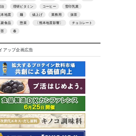
明治
理研ビタミン
コーヒー
雪印乳業
熊本地震
麺
値上げ
業務用
抹茶
三菱食品
惣菜
〔熊本地震影響〕
チョコレート
海苔
春
イアップ企画広告