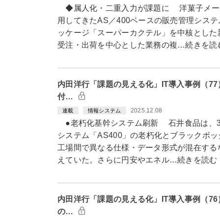
◆属人化・二重入力が課題に 洋菓子メー
用してきたAS／400ベースの販売管理シス
ッケージ「スーパーカクテル」を中核とした
受注・出荷を中心とした業務の複…続きを読
内田洋行「課題の見える化」IT導入事例（7
付…
2025.12.08
連載
情報システム
●老朽化基幹システム刷新 石井食品は、3
システム「AS400」の老朽化とブラックボ
工場間で異なる仕様・データ形式が混在する
えていた。さらに円安やエネル…続きを読む
内田洋行「課題の見える化」IT導入事例（7
の…