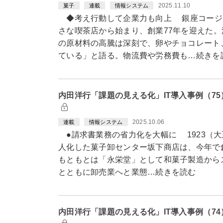
2025.11.10
菓子
連載
情報システム
◆考え行動して企業力も向上 銀座コージ
さな喫茶店から始まり、創業77年を迎えた
の原材料の高騰は深刻で、卵やチョコレート
ている」と語る。物流費や労務費も…続きを
内田洋行「課題の見える化」IT導入事例（7
2025.10.06
連載
情報システム
●請求書業務の省力化を大幅に 1923（大
人化した菓子卸センター坂下商店は、今年で創
もともとは「永栄堂」として和菓子製造から
とともに卸売業へと業態…続きを読む
内田洋行「課題の見える化」IT導入事例（7