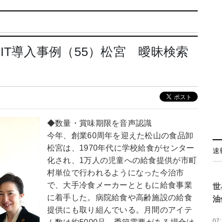
IT導入事例（55）松宮 曖昧検索
◆数量・賞味期限を音声認識
今年、創業60周年を迎えた松山の食品卸
松宮は、1970年代に学校給食がセンター
速
化され、1万人の児童への給食提供が市町
村単位で行われるようになった今治市
で、大手冷食メーカーとともに給食事業
世
に着手した。病院給食や高齢施設の給食
油
提供にも取り組んでいる。月間のアイテ
07