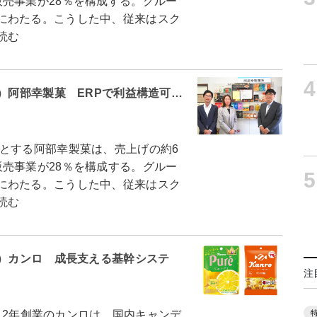
売事業が28％を構成する。グルー
にわたる。こうした中、従来はスク
読む
4
1）阿部幸製菓 ERPで利益構造可…
とする阿部幸製菓は、売上げの約6
売事業が28％を構成する。グルー
5
にわたる。こうした中、従来はスク
読む
0）カンロ 成長支える基幹システ
注
912年創業のカンロは、国内キャンデ