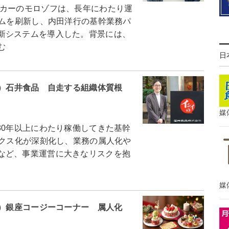
カーのモロゾフは、長年にわたり運
テムを刷新し、内田洋行の基幹業務パ
新システムを導入した。背景には、
む
日
7）石井食品 自走する組織体質根
媒
0年以上にわたり稼働してきた基幹
ックス化が深刻化し、業務の属人化や
など、事業運営に大きなリスクを抱
媒
6）銀座コージーコーナー 属人化