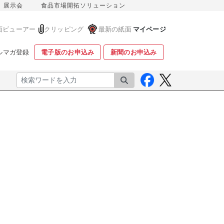
展示会
食品市場開拓ソリューション
面ビューアー
クリッピング
最新の紙面
マイページ
ルマガ登録
電子版のお申込み
新聞のお申込み
検索