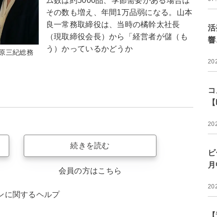
ム数は約5000品、季節需要がある場合は
その数も増え、年間1万品弱になる。山本
良一常務取締役は、当時の橘幹太社長
活
（現取締役会長）から「経営者が儲（も
響
う）かっているかどうか
原三紀総務
20
コ
【
20
続きを読む
ビ
月
会員の方はこちら
20
ンに関するヘルプ
【