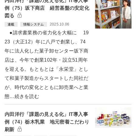
内田洋行「課題の見える化」IT導入事
例（75）坂下商店 経営基盤の安定化
図る
2025.10.06
連載
情報システム
●請求書業務の省力化を大幅に 19
23（大正12）年に八戸で創業し、74
年に法人化した菓子卸センター坂下商
店は、今年で創業102年・設立51周年
を迎える。もともとは「永栄堂」とし
て和菓子製造からスタートした同社だ
が、時代の変化とともに卸売業へと業
態…続きを読む
内田洋行「課題の見える化」IT導入事
例（74）栃木乳業 地元密着こだわり
刷新