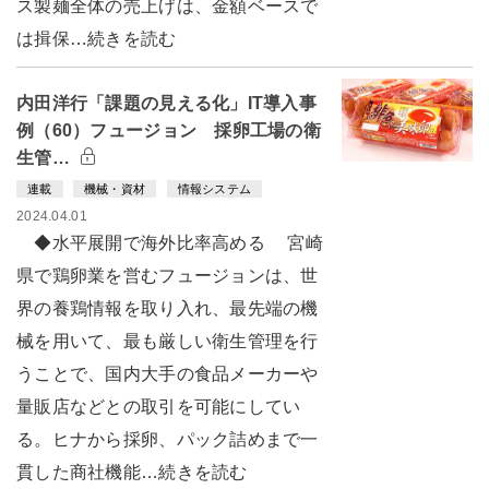
ス製麺全体の売上げは、金額ベースで
は揖保…続きを読む
内田洋行「課題の見える化」IT導入事
例（60）フュージョン 採卵工場の衛
生管…
連載
機械・資材
情報システム
2024.04.01
◆水平展開で海外比率高める 宮崎
県で鶏卵業を営むフュージョンは、世
界の養鶏情報を取り入れ、最先端の機
械を用いて、最も厳しい衛生管理を行
うことで、国内大手の食品メーカーや
量販店などとの取引を可能にしてい
る。ヒナから採卵、パック詰めまで一
貫した商社機能…続きを読む