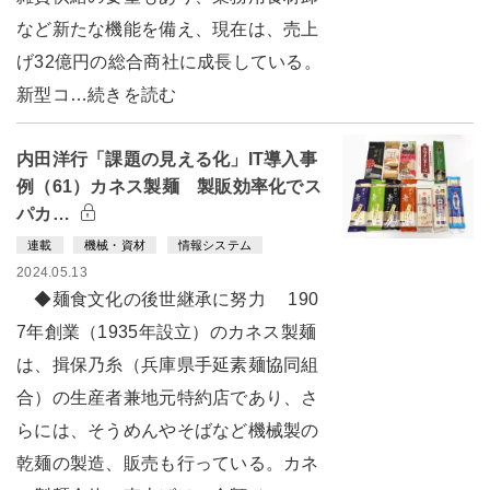
など新たな機能を備え、現在は、売上
げ32億円の総合商社に成長している。
新型コ…続きを読む
内田洋行「課題の見える化」IT導入事
例（61）カネス製麺 製販効率化でス
パカ…
連載
機械・資材
情報システム
2024.05.13
◆麺食文化の後世継承に努力 190
7年創業（1935年設立）のカネス製麺
は、揖保乃糸（兵庫県手延素麺協同組
合）の生産者兼地元特約店であり、さ
らには、そうめんやそばなど機械製の
乾麺の製造、販売も行っている。カネ