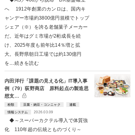
へ 1912年創業のカンロは、国内キ
ャンデー市場約3800億円規模でトップ
シェア（※）を誇る老舗菓子メーカー
だ。近年はグミ市場が2桁成長を続
け、2025年度も前年比14％増と拡
大。長野県朝日工場では約130億円
を…続きを読む
内田洋行「課題の見える化」IT導入事
例（79）荻野商店 原料起点の製造思
想支…
粉類
豆腐・納豆・コンニャク
連載
2026.03.09
情報システム
◆～スーパーカクテル導入で体質強
化 110年超の伝統とものづくり～