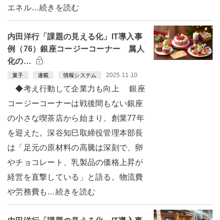
エネル…続きを読む
内田洋行「課題の見える化」IT導入事
例（76）銀座コージーコーナー 属人
化の…
2025.11.10
菓子
連載
情報システム
◆考え行動して企業力も向上 銀座
コージーコーナーは戦後間もない銀座
の小さな喫茶店から始まり、創業77年
を迎えた。深谷知巳取締役管理本部長
は「足元の原材料の高騰は深刻で、卵
やチョコレート、乳製品の価格上昇が
経営を直撃している」と語る。物流費
や労務費も…続きを読む