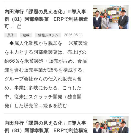
内田洋行「課題の見える化」IT導入事
例（81）阿部幸製菓 ERPで利益構造
可…
2026.05.11
菓子
連載
情報システム
◆属人化業務から脱却を 米菓製造
を主力とする阿部幸製菓は、売上げの
約66％を米菓製造・販売が占め、食品
卸を含む販売事業が28％を構成する。
グループ会社からの仕入れ販売も含
め、事業は多岐にわたる。こうした
中、従来はスクラッチ開発（独自開
発）した販売管…続きを読む
内田洋行「課題の見える化」IT導入事
例（81）阿部幸製菓 ERPで利益構造