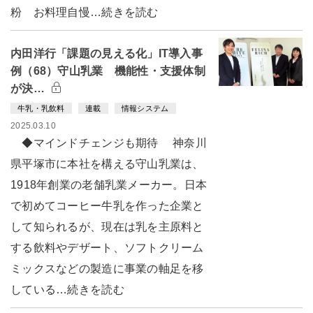
粉 お料理自慢…続きを読む
内田洋行「課題の見える化」IT導入事
例（68）守山乳業 機能性・支援体制
が決…
牛乳・乳飲料
連載
情報システム
2025.03.10
◆マインドチェンジも期待 神奈川
県平塚市に本社を構える守山乳業は、
1918年創業の老舗乳業メーカー。日本
で初めてコーヒー牛乳を作った企業と
して知られるが、現在は乳を主原料と
する飲料やデザート、ソフトクリーム
ミックスなどの製造に事業の軸足を移
している…続きを読む