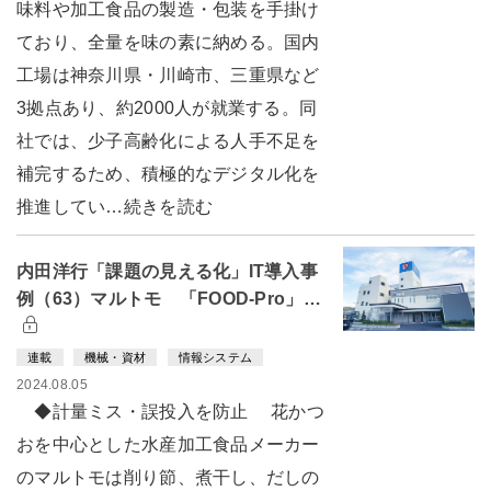
味料や加工食品の製造・包装を手掛け
ており、全量を味の素に納める。国内
工場は神奈川県・川崎市、三重県など
3拠点あり、約2000人が就業する。同
社では、少子高齢化による人手不足を
補完するため、積極的なデジタル化を
推進してい…続きを読む
内田洋行「課題の見える化」IT導入事
例（63）マルトモ 「FOOD-Pro」…
連載
機械・資材
情報システム
2024.08.05
◆計量ミス・誤投入を防止 花かつ
おを中心とした水産加工食品メーカー
のマルトモは削り節、煮干し、だしの