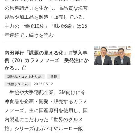
の原料調達力を生かし、高品質な海苔
製品や加工品を製造・販売している。
主力の「焼極10枚」「味極6袋」は15
年連続で…続きを読む
内田洋行「課題の見える化」IT導入事
例（70）カラミノフーズ 受発注にか
かる…
調理品・コメまわり品
連載
2025.05.12
情報システム
生協や大手宅配企業、SM向けに冷
凍食品を企画・開発・販売するカラミ
ノフーズ。主に国産原料を使用し、国
内製造にこだわった「世界のグルメ
旅」シリーズはガパオやルーロー飯、