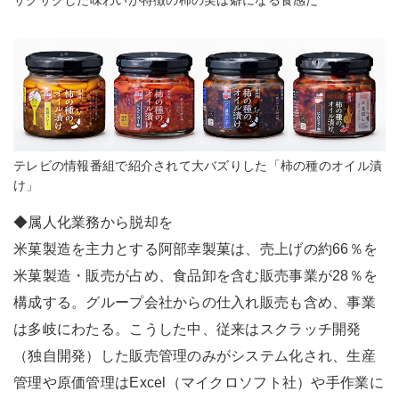
サクサクした味わいが特徴の柿の実は癖になる食感だ
テレビの情報番組で紹介されて大バズりした「柿の種のオイル漬
け」
◆属人化業務から脱却を
米菓製造を主力とする阿部幸製菓は、売上げの約66％を
米菓製造・販売が占め、食品卸を含む販売事業が28％を
構成する。グループ会社からの仕入れ販売も含め、事業
は多岐にわたる。こうした中、従来はスクラッチ開発
（独自開発）した販売管理のみがシステム化され、生産
管理や原価管理はExcel（マイクロソフト社）や手作業に