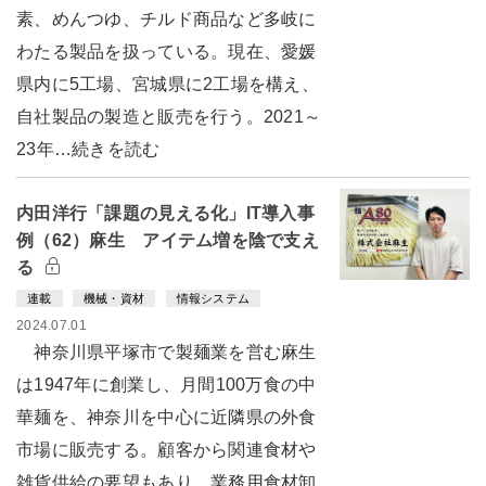
素、めんつゆ、チルド商品など多岐に
わたる製品を扱っている。現在、愛媛
県内に5工場、宮城県に2工場を構え、
自社製品の製造と販売を行う。2021～
23年…続きを読む
内田洋行「課題の見える化」IT導入事
例（62）麻生 アイテム増を陰で支え
る
連載
機械・資材
情報システム
2024.07.01
神奈川県平塚市で製麺業を営む麻生
は1947年に創業し、月間100万食の中
華麺を、神奈川を中心に近隣県の外食
市場に販売する。顧客から関連食材や
雑貨供給の要望もあり、業務用食材卸