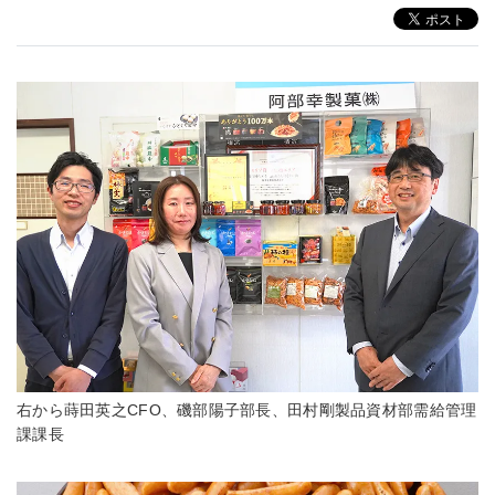
右から蒔田英之CFO、磯部陽子部長、田村剛製品資材部需給管理
課課長