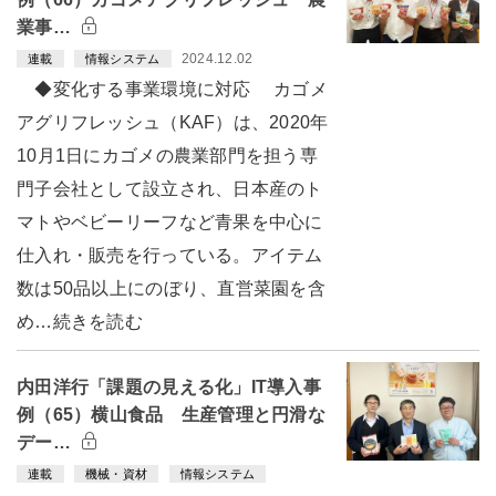
業事…
2024.12.02
連載
情報システム
◆変化する事業環境に対応 カゴメ
アグリフレッシュ（KAF）は、2020年
10月1日にカゴメの農業部門を担う専
門子会社として設立され、日本産のト
マトやベビーリーフなど青果を中心に
仕入れ・販売を行っている。アイテム
数は50品以上にのぼり、直営菜園を含
め…続きを読む
内田洋行「課題の見える化」IT導入事
例（65）横山食品 生産管理と円滑な
デー…
連載
機械・資材
情報システム