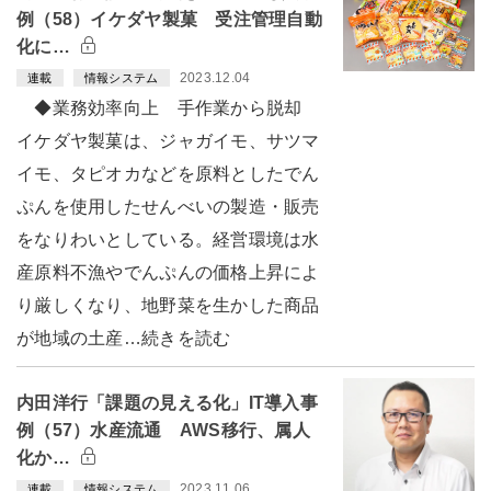
例（58）イケダヤ製菓 受注管理自動
化に…
2023.12.04
連載
情報システム
◆業務効率向上 手作業から脱却
イケダヤ製菓は、ジャガイモ、サツマ
イモ、タピオカなどを原料としたでん
ぷんを使用したせんべいの製造・販売
をなりわいとしている。経営環境は水
産原料不漁やでんぷんの価格上昇によ
り厳しくなり、地野菜を生かした商品
が地域の土産…続きを読む
内田洋行「課題の見える化」IT導入事
例（57）水産流通 AWS移行、属人
化か…
2023.11.06
連載
情報システム