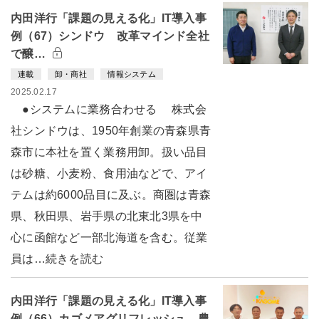
内田洋行「課題の見える化」IT導入事
例（67）シンドウ 改革マインド全社
で醸…
連載
卸・商社
情報システム
2025.02.17
●システムに業務合わせる 株式会
社シンドウは、1950年創業の青森県青
森市に本社を置く業務用卸。扱い品目
は砂糖、小麦粉、食用油などで、アイ
テムは約6000品目に及ぶ。商圏は青森
県、秋田県、岩手県の北東北3県を中
心に函館など一部北海道を含む。従業
員は…続きを読む
内田洋行「課題の見える化」IT導入事
例（66）カゴメアグリフレッシュ 農