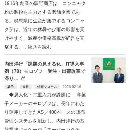
1916年創業の荻野商店は、コンニャク
粉の製粉を主力とする老舗企業であ
る。群馬県に生産が集中するコンニャ
ク芋は、近年の猛暑や少雨の影響を受
けやすく、減産や価格高騰が経営を直
撃する。…続きを読む
内田洋行「課題の見える化」IT導入事
例（78）モロゾフ 受注・出荷改革で
滞り…
2026.02.16
菓子
連載
情報システム
◆属人化・二重入力が課題に 洋菓
子メーカーのモロゾフは、長年にわた
り運用してきたAS／400ベースの販売
管理システムを刷新し、内田洋行の基
幹業務パッケージ「スーパーカクテ