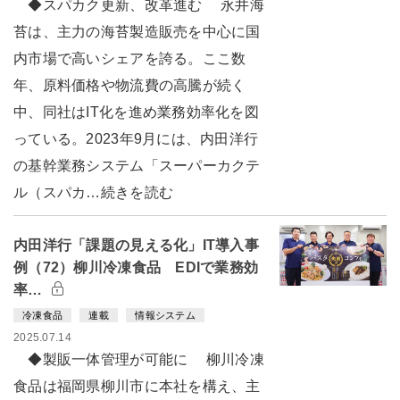
◆スパカク更新、改革進む 永井海
苔は、主力の海苔製造販売を中心に国
内市場で高いシェアを誇る。ここ数
年、原料価格や物流費の高騰が続く
中、同社はIT化を進め業務効率化を図
っている。2023年9月には、内田洋行
の基幹業務システム「スーパーカクテ
ル（スパカ…続きを読む
内田洋行「課題の見える化」IT導入事
例（72）柳川冷凍食品 EDIで業務効
率…
冷凍食品
連載
情報システム
2025.07.14
◆製販一体管理が可能に 柳川冷凍
食品は福岡県柳川市に本社を構え、主