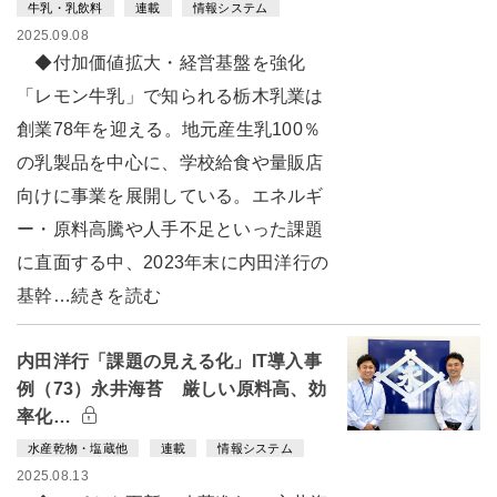
牛乳・乳飲料
連載
情報システム
2025.09.08
◆付加価値拡大・経営基盤を強化
「レモン牛乳」で知られる栃木乳業は
創業78年を迎える。地元産生乳100％
の乳製品を中心に、学校給食や量販店
向けに事業を展開している。エネルギ
ー・原料高騰や人手不足といった課題
に直面する中、2023年末に内田洋行の
基幹…続きを読む
内田洋行「課題の見える化」IT導入事
例（73）永井海苔 厳しい原料高、効
率化…
水産乾物・塩蔵他
連載
情報システム
2025.08.13