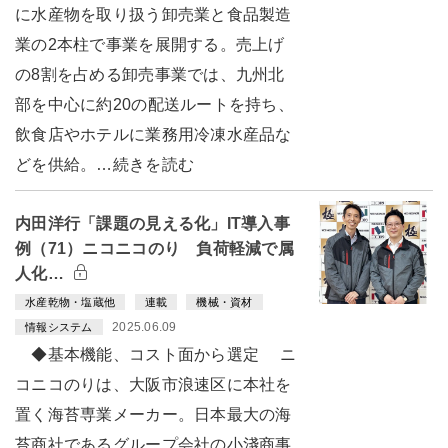
に水産物を取り扱う卸売業と食品製造
業の2本柱で事業を展開する。売上げ
の8割を占める卸売事業では、九州北
部を中心に約20の配送ルートを持ち、
飲食店やホテルに業務用冷凍水産品な
どを供給。…続きを読む
内田洋行「課題の見える化」IT導入事
例（71）ニコニコのり 負荷軽減で属
人化…
水産乾物・塩蔵他
連載
機械・資材
2025.06.09
情報システム
◆基本機能、コスト面から選定 ニ
コニコのりは、大阪市浪速区に本社を
置く海苔専業メーカー。日本最大の海
苔商社であるグループ会社の小淺商事