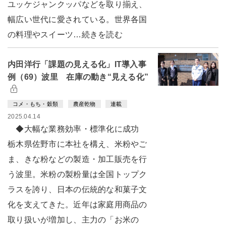
ユッケジャンクッパなどを取り揃え、
幅広い世代に愛されている。世界各国
の料理やスイーツ…続きを読む
内田洋行「課題の見える化」IT導入事
例（69）波里 在庫の動き“見える化”
コメ・もち・穀類
農産乾物
連載
2025.04.14
◆大幅な業務効率・標準化に成功
栃木県佐野市に本社を構え、米粉やご
ま、きな粉などの製造・加工販売を行
う波里。米粉の製粉量は全国トップク
ラスを誇り、日本の伝統的な和菓子文
化を支えてきた。近年は家庭用商品の
取り扱いが増加し、主力の「お米の