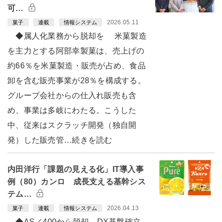
可…
2026.05.11
菓子
連載
情報システム
◆属人化業務から脱却を 米菓製造
を主力とする阿部幸製菓は、売上げの
約66％を米菓製造・販売が占め、食品
卸を含む販売事業が28％を構成する。
グループ会社からの仕入れ販売も含
め、事業は多岐にわたる。こうした
中、従来はスクラッチ開発（独自開
発）した販売管…続きを読む
内田洋行「課題の見える化」IT導入事
例（80）カンロ 成長支える基幹シス
テム…
2026.04.13
菓子
連載
情報システム
◆AS／400から脱却 DX基盤確立