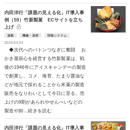
内田洋行「課題の見える化」IT導入事
例（59）竹新製菓 ECサイトを立ち
上げ
連載
機械・資材
情報システム
2024.03.04
◆次代へのバトンつなぎに奮闘 お
かき屋辰心を経営する竹新製菓は、戦
後の1946年にアイスキャンデーの製造
で創業し、コメ、海苔、たまり醤油な
どが地元で採れることから米菓の製造
販売をなりわいとして今日に至る。売
上げの9割があられやせんべいなどの
製造や卸…続きを読む
内田洋行「課題の見える化」IT導入事