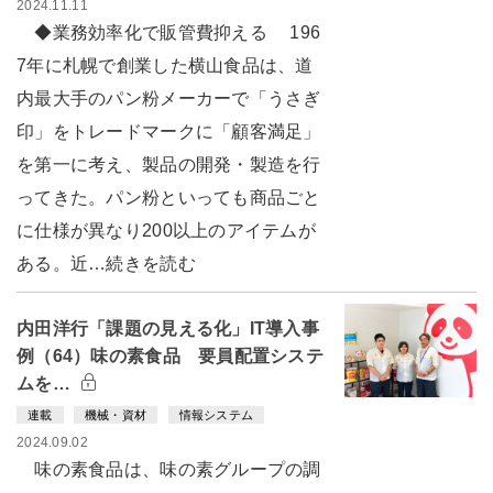
2024.11.11
◆業務効率化で販管費抑える 196
7年に札幌で創業した横山食品は、道
内最大手のパン粉メーカーで「うさぎ
印」をトレードマークに「顧客満足」
を第一に考え、製品の開発・製造を行
ってきた。パン粉といっても商品ごと
に仕様が異なり200以上のアイテムが
ある。近…続きを読む
内田洋行「課題の見える化」IT導入事
例（64）味の素食品 要員配置システ
ムを…
連載
機械・資材
情報システム
2024.09.02
味の素食品は、味の素グループの調