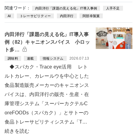
関連ワード：
内田洋行「課題の見える化」IT導入事例
人手不足
AI
トレーサビリティー
内田洋行
阿部幸製菓
内田洋行「課題の見える化」IT導入事
例（82）キャニオンスパイス 小ロッ
ト多…
2026.07.13
調味料
連載
情報システム
◆スパカク・Trace eye活用 レト
ルトカレー、カレールウを中心とした
食品製造販売メーカーのキャニオンス
パイスは、内田洋行の販売・生産・在
庫管理システム「スーパーカクテルC
oreFOODs（スパカク）」とサトーの
食品トレーサビリティシステム「T…
続きを読む