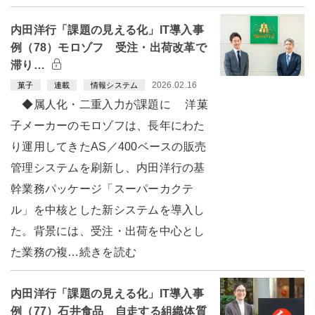
内田洋行「課題の見える化」IT導入事
例（78）モロゾフ 受注・出荷改革で
滞り…
2026.02.16
菓子
連載
情報システム
◆属人化・二重入力が課題に 洋菓
子メーカーのモロゾフは、長年にわた
り運用してきたAS／400ベースの販売
管理システムを刷新し、内田洋行の基
幹業務パッケージ「スーパーカクテ
ル」を中核とした新システムを導入し
た。背景には、受注・出荷を中心とし
た業務の複…続きを読む
内田洋行「課題の見える化」IT導入事
例（77）石井食品 自走する組織体質