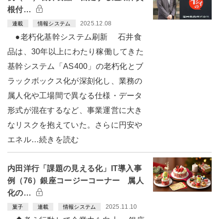
根付…
2025.12.08
連載
情報システム
●老朽化基幹システム刷新 石井食
品は、30年以上にわたり稼働してきた
基幹システム「AS400」の老朽化とブ
ラックボックス化が深刻化し、業務の
属人化や工場間で異なる仕様・データ
形式が混在するなど、事業運営に大き
なリスクを抱えていた。さらに円安や
エネル…続きを読む
内田洋行「課題の見える化」IT導入事
例（76）銀座コージーコーナー 属人
化の…
2025.11.10
菓子
連載
情報システム