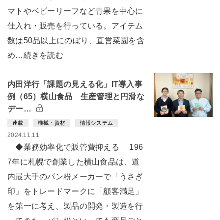
マトやベビーリーフなど青果を中心に
仕入れ・販売を行っている。アイテム
数は50品以上にのぼり、直営菜園を含
め…続きを読む
内田洋行「課題の見える化」IT導入事
例（65）横山食品 生産管理と円滑な
デー…
連載
機械・資材
情報システム
2024.11.11
◆業務効率化で販管費抑える 196
7年に札幌で創業した横山食品は、道
内最大手のパン粉メーカーで「うさぎ
印」をトレードマークに「顧客満足」
を第一に考え、製品の開発・製造を行