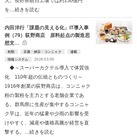
大。長野県朝日工場では約130億円
を…続きを読む
内田洋行「課題の見える化」IT導入事
例（79）荻野商店 原料起点の製造思
想支…
粉類
豆腐・納豆・コンニャク
連載
2026.03.09
情報システム
◆～スーパーカクテル導入で体質強
化 110年超の伝統とものづくり～
1916年創業の荻野商店は、コンニャク
粉の製粉を主力とする老舗企業であ
る。群馬県に生産が集中するコンニャ
ク芋は、近年の猛暑や少雨の影響を受
けやすく、減産や価格高騰が経営を直
撃する。…続きを読む