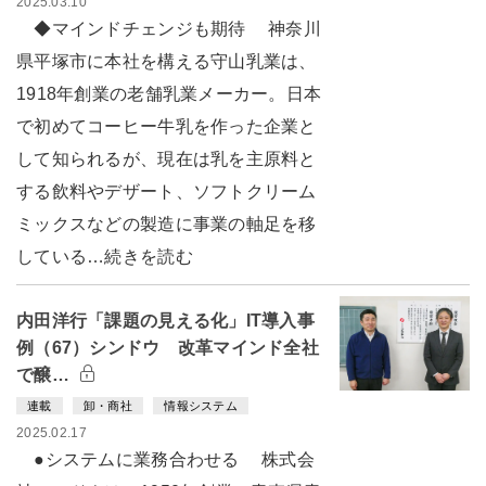
2025.03.10
◆マインドチェンジも期待 神奈川
県平塚市に本社を構える守山乳業は、
1918年創業の老舗乳業メーカー。日本
で初めてコーヒー牛乳を作った企業と
して知られるが、現在は乳を主原料と
する飲料やデザート、ソフトクリーム
ミックスなどの製造に事業の軸足を移
している…続きを読む
内田洋行「課題の見える化」IT導入事
例（67）シンドウ 改革マインド全社
で醸…
連載
卸・商社
情報システム
2025.02.17
●システムに業務合わせる 株式会