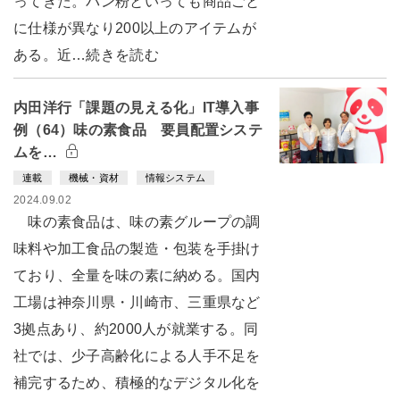
ってきた。パン粉といっても商品ごと
に仕様が異なり200以上のアイテムが
ある。近…続きを読む
内田洋行「課題の見える化」IT導入事
例（64）味の素食品 要員配置システ
ムを…
連載
機械・資材
情報システム
2024.09.02
味の素食品は、味の素グループの調
味料や加工食品の製造・包装を手掛け
ており、全量を味の素に納める。国内
工場は神奈川県・川崎市、三重県など
3拠点あり、約2000人が就業する。同
社では、少子高齢化による人手不足を
補完するため、積極的なデジタル化を