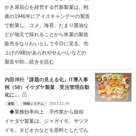
かき屋辰心を経営する竹新製菓は、戦
後の1946年にアイスキャンデーの製造
で創業し、コメ、海苔、たまり醤油な
どが地元で採れることから米菓の製造
販売をなりわいとして今日に至る。売
上げの9割があられやせんべいなどの
製造や卸…続きを読む
内田洋行「課題の見える化」IT導入事
例（58）イケダヤ製菓 受注管理自動
化に…
2023.12.04
連載
情報システム
◆業務効率向上 手作業から脱却
イケダヤ製菓は、ジャガイモ、サツマ
イモ、タピオカなどを原料としたでん