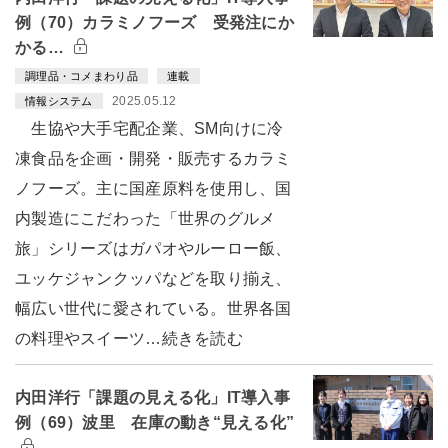
例（70）カラミノフーズ 受発注にか
かる…
調理品・コメまわり品
連載
2025.05.12
情報システム
生協や大手宅配企業、SM向けに冷
凍食品を企画・開発・販売するカラミ
ノフーズ。主に国産原料を使用し、国
内製造にこだわった「世界のグルメ
旅」シリーズはガパオやルーロー飯、
ユッケジャンクッパなどを取り揃え、
幅広い世代に愛されている。世界各国
の料理やスイーツ…続きを読む
内田洋行「課題の見える化」IT導入事
例（69）波里 在庫の動き“見える化”