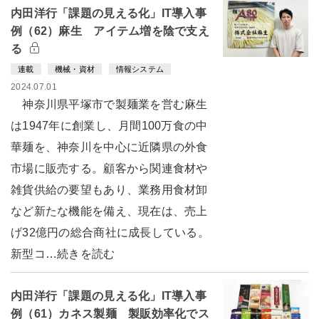
内田洋行「課題の見える化」IT導入事
例（62）麻生 アイテム増を陰で支え
る
連載
機械・資材
情報システム
2024.07.01
神奈川県平塚市で製麺業を営む麻生
は1947年に創業し、月間100万食の中
華麺を、神奈川を中心に近隣県の外食
市場に販売する。顧客から関連食材や
雑貨供給の要望もあり、業務用食材卸
など新たな機能を備え、現在は、売上
げ32億円の総合商社に成長している。
新型コ…続きを読む
内田洋行「課題の見える化」IT導入事
例（61）カネス製麺 製販効率化でス