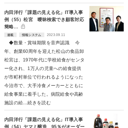
内田洋行「課題の見える化」IT導入事
例（55）松宮 曖昧検索でき顧客対応
簡略…
2023.09.11
連載
情報システム
◆数量・賞味期限を音声認識 今
年、創業60周年を迎えた松山の食品卸
松宮は、1970年代に学校給食がセンタ
ー化され、1万人の児童への給食提供
が市町村単位で行われるようになった
今治市で、大手冷食メーカーとともに
給食事業に着手した。病院給食や高齢
施設の給…続きを読む
内田洋行「課題の見える化」IT導入事
例（54）ヤマミ醸造 95％がオーダー