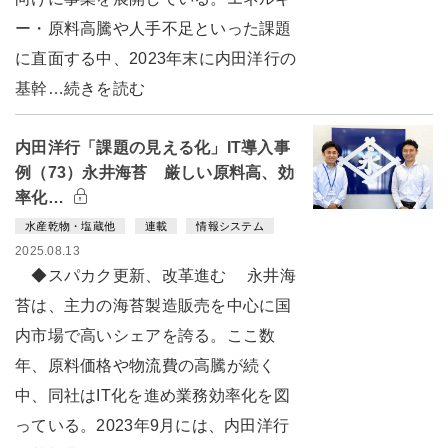
ー・原料高騰や人手不足といった課題
に直面する中、2023年末に内田洋行の
基幹…続きを読む
内田洋行「課題の見える化」IT導入事
例（73）永井海苔 厳しい原料高、効
率化…
水産乾物・塩蔵他
連載
情報システム
2025.08.13
◆スパカク更新、改革進む 永井海
苔は、主力の海苔製造販売を中心に国
内市場で高いシェアを誇る。ここ数
年、原料価格や物流費の高騰が続く
中、同社はIT化を進め業務効率化を図
っている。2023年9月には、内田洋行