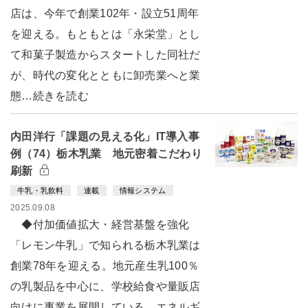
店は、今年で創業102年・設立51周年
を迎える。もともとは「永栄堂」とし
て和菓子製造からスタートした同社だ
が、時代の変化とともに卸売業へと業
態…続きを読む
内田洋行「課題の見える化」IT導入事
例（74）栃木乳業 地元密着こだわり
刷新
牛乳・乳飲料
連載
情報システム
2025.09.08
◆付加価値拡大・経営基盤を強化
「レモン牛乳」で知られる栃木乳業は
創業78年を迎える。地元産生乳100％
の乳製品を中心に、学校給食や量販店
向けに事業を展開している。エネルギ