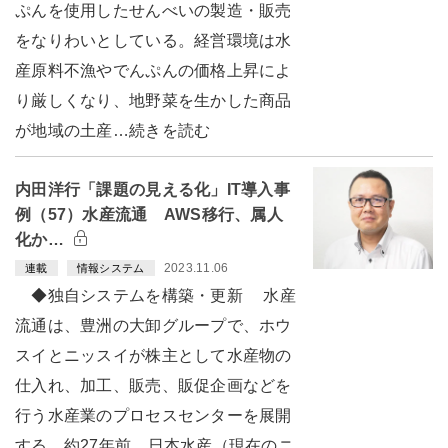
ぷんを使用したせんべいの製造・販売
をなりわいとしている。経営環境は水
産原料不漁やでんぷんの価格上昇によ
り厳しくなり、地野菜を生かした商品
が地域の土産…続きを読む
内田洋行「課題の見える化」IT導入事
例（57）水産流通 AWS移行、属人
化か…
2023.11.06
連載
情報システム
◆独自システムを構築・更新 水産
流通は、豊洲の大卸グループで、ホウ
スイとニッスイが株主として水産物の
仕入れ、加工、販売、販促企画などを
行う水産業のプロセスセンターを展開
する。約27年前、日本水産（現在のニ