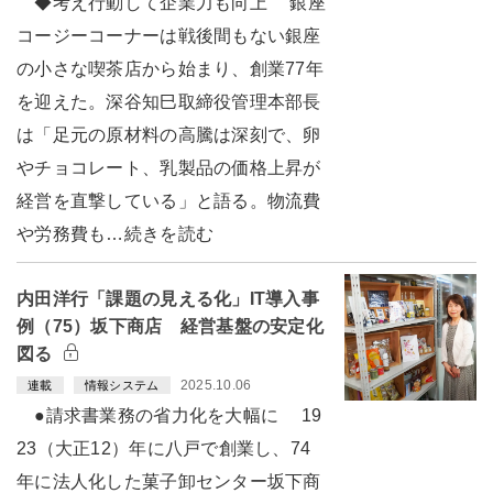
◆考え行動して企業力も向上 銀座
コージーコーナーは戦後間もない銀座
の小さな喫茶店から始まり、創業77年
を迎えた。深谷知巳取締役管理本部長
は「足元の原材料の高騰は深刻で、卵
やチョコレート、乳製品の価格上昇が
経営を直撃している」と語る。物流費
や労務費も…続きを読む
内田洋行「課題の見える化」IT導入事
例（75）坂下商店 経営基盤の安定化
図る
2025.10.06
連載
情報システム
●請求書業務の省力化を大幅に 19
23（大正12）年に八戸で創業し、74
年に法人化した菓子卸センター坂下商