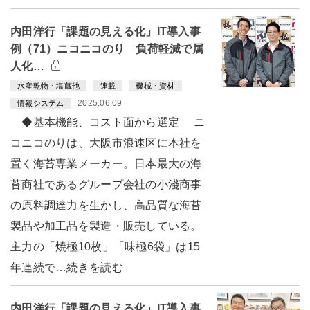
内田洋行「課題の見える化」IT導入事
例（71）ニコニコのり 負荷軽減で属
人化…
水産乾物・塩蔵他
連載
機械・資材
2025.06.09
情報システム
◆基本機能、コスト面から選定 ニ
コニコのりは、大阪市浪速区に本社を
置く海苔専業メーカー。日本最大の海
苔商社であるグループ会社の小淺商事
の原料調達力を生かし、高品質な海苔
製品や加工品を製造・販売している。
主力の「焼極10枚」「味極6袋」は15
年連続で…続きを読む
内田洋行「課題の見える化」IT導入事