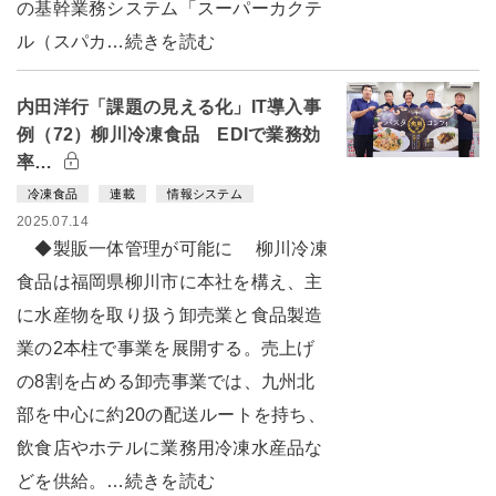
の基幹業務システム「スーパーカクテ
ル（スパカ…続きを読む
内田洋行「課題の見える化」IT導入事
例（72）柳川冷凍食品 EDIで業務効
率…
冷凍食品
連載
情報システム
2025.07.14
◆製販一体管理が可能に 柳川冷凍
食品は福岡県柳川市に本社を構え、主
に水産物を取り扱う卸売業と食品製造
業の2本柱で事業を展開する。売上げ
の8割を占める卸売事業では、九州北
部を中心に約20の配送ルートを持ち、
飲食店やホテルに業務用冷凍水産品な
どを供給。…続きを読む