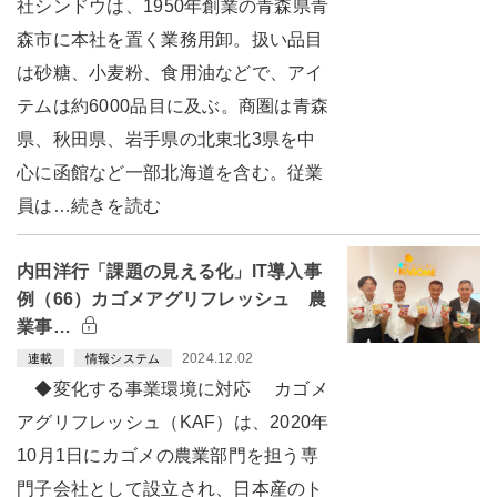
社シンドウは、1950年創業の青森県青
森市に本社を置く業務用卸。扱い品目
は砂糖、小麦粉、食用油などで、アイ
テムは約6000品目に及ぶ。商圏は青森
県、秋田県、岩手県の北東北3県を中
心に函館など一部北海道を含む。従業
員は…続きを読む
内田洋行「課題の見える化」IT導入事
例（66）カゴメアグリフレッシュ 農
業事…
2024.12.02
連載
情報システム
◆変化する事業環境に対応 カゴメ
アグリフレッシュ（KAF）は、2020年
10月1日にカゴメの農業部門を担う専
門子会社として設立され、日本産のト