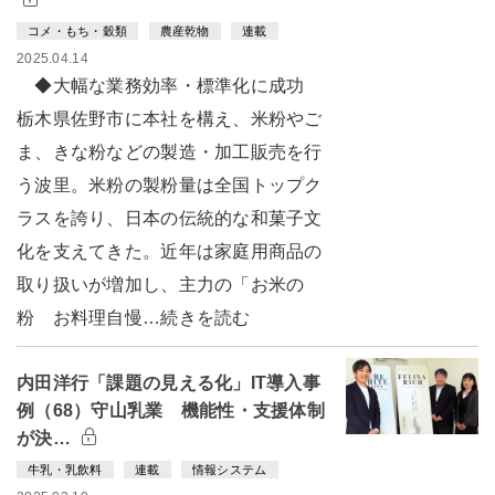
コメ・もち・穀類
農産乾物
連載
2025.04.14
◆大幅な業務効率・標準化に成功
栃木県佐野市に本社を構え、米粉やご
ま、きな粉などの製造・加工販売を行
う波里。米粉の製粉量は全国トップク
ラスを誇り、日本の伝統的な和菓子文
化を支えてきた。近年は家庭用商品の
取り扱いが増加し、主力の「お米の
粉 お料理自慢…続きを読む
内田洋行「課題の見える化」IT導入事
例（68）守山乳業 機能性・支援体制
が決…
牛乳・乳飲料
連載
情報システム