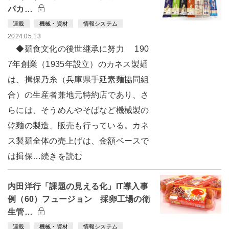
パカ…
連載
機械・資材
情報システム
2024.05.13
◆麺食文化の後世継承に努力 190
7年創業（1935年設立）のカネス製麺
は、揖保乃糸（兵庫県手延素麺協同組
合）の生産者兼地元特約店であり、さ
らには、そうめんやそばなど機械製の
乾麺の製造、販売も行っている。カネ
ス製麺全体の売上げは、金額ベースで
は揖保…続きを読む
内田洋行「課題の見える化」IT導入事
例（60）フュージョン 採卵工場の衛
生管…
連載
機械・資材
情報システム