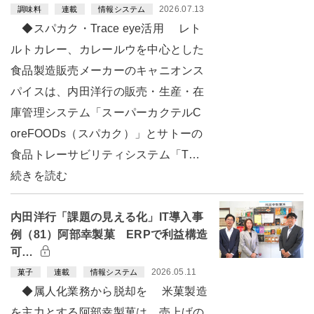
2026.07.13
調味料
連載
情報システム
◆スパカク・Trace eye活用 レト
ルトカレー、カレールウを中心とした
食品製造販売メーカーのキャニオンス
パイスは、内田洋行の販売・生産・在
庫管理システム「スーパーカクテルC
oreFOODs（スパカク）」とサトーの
食品トレーサビリティシステム「T…
続きを読む
内田洋行「課題の見える化」IT導入事
例（81）阿部幸製菓 ERPで利益構造
可…
2026.05.11
菓子
連載
情報システム
◆属人化業務から脱却を 米菓製造
を主力とする阿部幸製菓は、売上げの