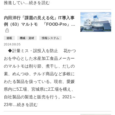
推進してい…続きを読む
内田洋行「課題の見える化」IT導入事
例（63）マルトモ 「FOOD-Pro」…
連載
機械・資材
情報システム
2024.08.05
◆計量ミス・誤投入を防止 花かつ
おを中心とした水産加工食品メーカー
のマルトモは削り節、煮干し、だしの
素、めんつゆ、チルド商品など多岐に
わたる製品を扱っている。現在、愛媛
県内に5工場、宮城県に2工場を構え、
自社製品の製造と販売を行う。2021～
23年…続きを読む