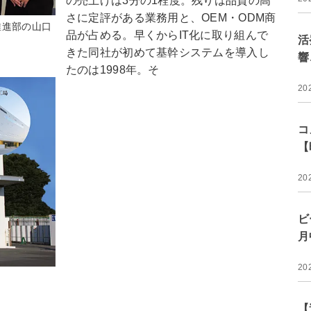
の売上げは3分の1程度。残りは品質の高
さに定評がある業務用と、OEM・ODM商
推進部の山口
品が占める。早くからIT化に取り組んで
活
きた同社が初めて基幹システムを導入し
響
たのは1998年。そ
20
コ
【
20
ビ
月
20
【