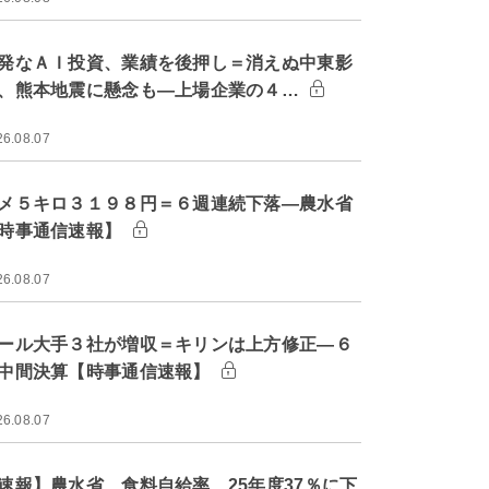
発なＡＩ投資、業績を後押し＝消えぬ中東影
、熊本地震に懸念も―上場企業の４…
26.08.07
メ５キロ３１９８円＝６週連続下落―農水省
時事通信速報】
26.08.07
ール大手３社が増収＝キリンは上方修正―６
中間決算【時事通信速報】
26.08.07
速報】農水省、食料自給率 25年度37％に下