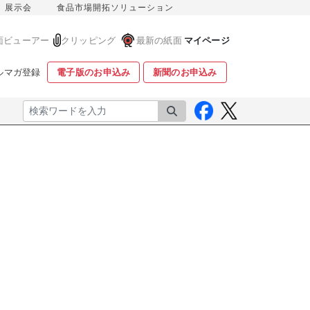
展示会
食品市場開拓ソリューション
面ビューアー
クリッピング
最新の紙面
マイページ
ルマガ登録
電子版のお申込み
新聞のお申込み
検索