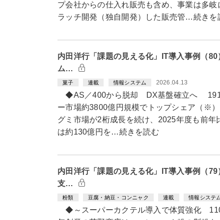
プ会社からの仕入れ販売も含め、事業は多岐
ラッチ開発（独自開発）した販売管…続きを
内田洋行「課題の見える化」IT導入事例（8
ム…
2026.04.13
菓子
連載
情報システム
◆AS／400から脱却 DX基盤確立へ 1
ー市場約3800億円規模でトップシェア（※
グミ市場が2桁成長を続け、2025年度も前年
は約130億円を…続きを読む
内田洋行「課題の見える化」IT導入事例（7
支…
粉類
豆腐・納豆・コンニャク
連載
情報システ
◆～スーパーカクテル導入で体質強化 110