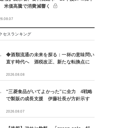
 米価高騰で消費減響く
26.08.07
クセスランキング
.
◆酒類流通の未来を探る：一杯の意味問い
直す時代へ 酒税改正、新たな転換点に
2026.08.08
.
“三菱食品がいてよかった”に全力 4戦略
で製販の成長支援 伊藤社長が方針示す
2026.08.07
.