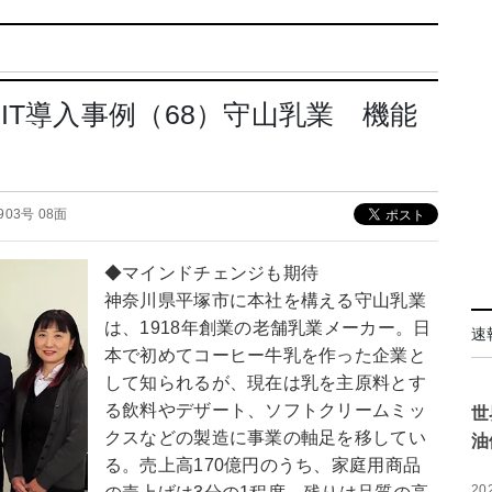
IT導入事例（68）守山乳業 機能
2903号 08面
◆マインドチェンジも期待
神奈川県平塚市に本社を構える守山乳業
は、1918年創業の老舗乳業メーカー。日
速
本で初めてコーヒー牛乳を作った企業と
して知られるが、現在は乳を主原料とす
る飲料やデザート、ソフトクリームミッ
世
クスなどの製造に事業の軸足を移してい
油
る。売上高170億円のうち、家庭用商品
20