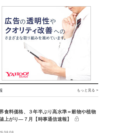
報
もっと見る >
界食料価格、３年半ぶり高水準＝穀物や植物
値上がり―７月【時事通信速報】
26.08.08