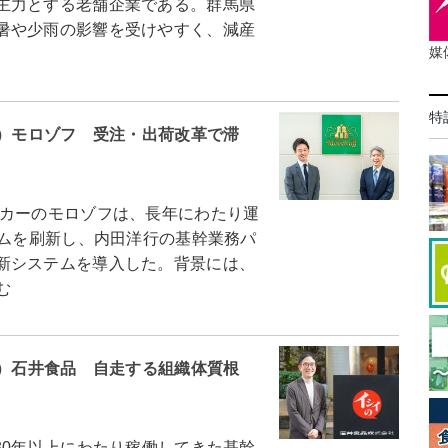
主力とする老舗企業である。群馬県
暑や少雨の影響を受けやすく、減産
媒
特
8）モロゾフ 受注・出荷改革で滞
カーのモロゾフは、長年にわたり運
テムを刷新し、内田洋行の基幹業務パ
新システムを導入した。背景には、
む
7）石井食品 自走する組織体質根
0年以上にわたり稼働してきた基幹