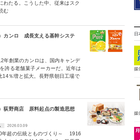
にわたる。こうした中、従来はスク
読む
日
0）カンロ 成長支える基幹システ
912年創業のカンロは、国内キャンデ
）を誇る老舗菓子メーカーだ。近年は
媒
比14％増と拡大。長野県朝日工場で
9）荻野商店 原料起点の製造思想
媒
2026.03.09
ム
年超の伝統とものづくり～ 1916