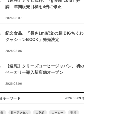
【速報】アサヒ飲料、「green cola」好
調 年間販売目標を4倍に修正
2026.08.07
.
紀文食品、『長さ1m!紀文の超!BIGちくわ
クッションBOOK』発売決定
2026.08.06
.
【速報】タリーズコーヒージャパン、初の
ベーカリー導入新店舗オープン
2026.08.06
目キーワード
2026.08.09付
特集
日本アクセス
コラボ
コーヒー
明治