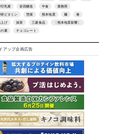
雪印乳業
岩田醸造
中食
業務用
理研ビタミン
惣菜
熊本地震
麺
春
値上げ
抹茶
三菱食品
〔熊本地震影響〕
味の素
チョコレート
イアップ企画広告