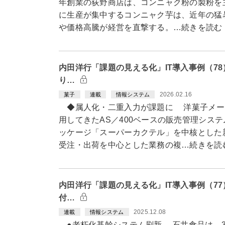
年創業の荻野商店は、コンニャク粉の製粉を
に生産が集中するコンニャク芋は、近年の猛
や価格高騰が経営を直撃する。…続きを読む
内田洋行「課題の見える化」IT導入事例（7
り…
2026.02.16
菓子
連載
情報システム
◆属人化・二重入力が課題に 洋菓子メー
用してきたAS／400ベースの販売管理シス
ッケージ「スーパーカクテル」を中核とした
受注・出荷を中心とした業務の複…続きを読
内田洋行「課題の見える化」IT導入事例（7
付…
2025.12.08
連載
情報システム
●老朽化基幹システム刷新 石井食品は、3