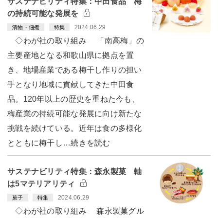
サステナビリティ特集：中田食品 梅
の持続可能な発展を
2024.06.29
漬物・佃煮
特集
◇わが社の取り組み 「南高梅」の
主要産地となる和歌山県に拠点を置
き、地場産業である梅干し作りの担い
手となり地域に貢献してきた中田食
品。120年以上の歴史を重ねた今も、
梅産業の持続可能な発展に向け新たな
挑戦を続けている。近年は食の多様化
とともに梅干し…続きを読む
サステナビリティ特集：森永製菓 軸
は5マテリアリティ
2024.06.29
菓子
特集
◇わが社の取り組み 森永製菓グル