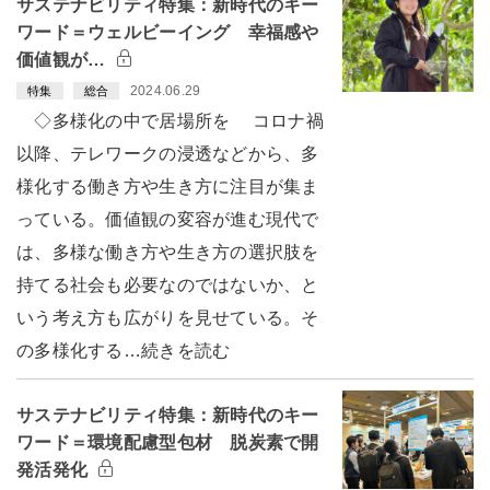
サステナビリティ特集：新時代のキー
ワード＝ウェルビーイング 幸福感や
価値観が…
2024.06.29
特集
総合
◇多様化の中で居場所を コロナ禍
以降、テレワークの浸透などから、多
様化する働き方や生き方に注目が集ま
っている。価値観の変容が進む現代で
は、多様な働き方や生き方の選択肢を
持てる社会も必要なのではないか、と
いう考え方も広がりを見せている。そ
の多様化する…続きを読む
サステナビリティ特集：新時代のキー
ワード＝環境配慮型包材 脱炭素で開
発活発化