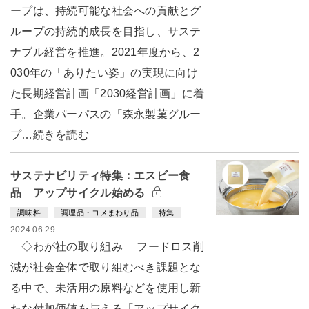
ープは、持続可能な社会への貢献とグ
ループの持続的成長を目指し、サステ
ナブル経営を推進。2021年度から、2
030年の「ありたい姿」の実現に向け
た長期経営計画「2030経営計画」に着
手。企業パーパスの「森永製菓グルー
プ…続きを読む
サステナビリティ特集：エスビー食
品 アップサイクル始める
調味料
調理品・コメまわり品
特集
2024.06.29
◇わが社の取り組み フードロス削
減が社会全体で取り組むべき課題とな
る中で、未活用の原料などを使用し新
たな付加価値を与える「アップサイク