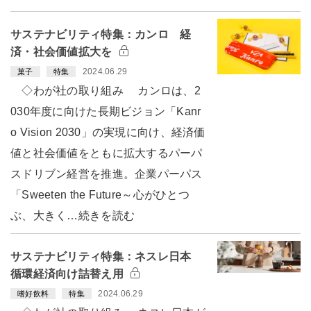
サステナビリティ特集：カンロ 経
済・社会価値拡大を
2024.06.29
菓子
特集
◇わが社の取り組み カンロは、2
030年度に向けた長期ビジョン「Kanr
o Vision 2030」の実現に向け、経済価
値と社会価値をともに拡大するパーパ
スドリブン経営を推進。企業パーパス
「Sweeten the Future～心がひとつ
ぶ、大きく…続きを読む
サステナビリティ特集：ネスレ日本
循環経済向け詰替え用
2024.06.29
嗜好飲料
特集