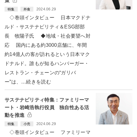
策
2024.06.29
特集
外食
◇巻頭インタビュー 日本マクドナ
ルド・サステナビリティ＆ESG部部
長 牧陽子氏 ◆地域・社会要望へ対
応 国内にある約3000店舗に、年間
約14億人の客が訪れるという日本マク
ドナルド。誰もが知るハンバーガー・
レストラン・チェーンの“ガリバ
ー”は、…続きを読む
サステナビリティ特集：ファミリーマ
ート・岩崎浩執行役員 独自性ある活
動を推進
2024.06.29
特集
小売
◇巻頭インタビュー ファミリーマ