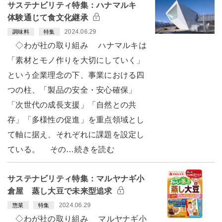
サステナビリティ特集：ハナマルキ
体験通じて食文化継承
2024.06.29
調味料
特集
◇わが社の取り組み ハナマルキは
「素材とモノ作りを大切にしていく」
という企業理念の下、事業における四
つの柱、「製品の安全・安心確保」
「次世代の成長支援」「自然との共
存」「多様性の促進」を重点領域とし
て軸に据え、それぞれに課題を設定し
ている。 その…続きを読む
サステナビリティ特集：マルヤナギ小
倉屋 蒸し大豆で未来型追求
2024.06.29
惣菜
特集
◇わが社の取り組み マルヤナギ小