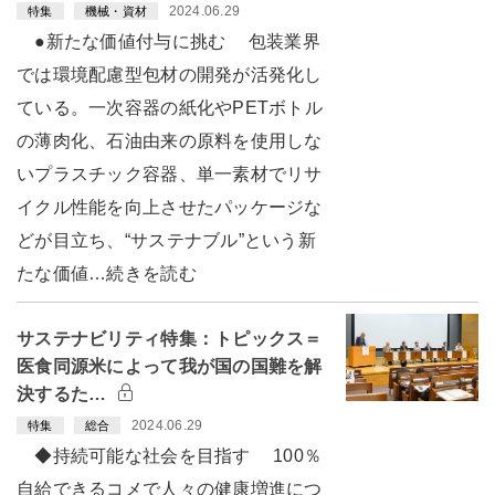
2024.06.29
特集
機械・資材
●新たな価値付与に挑む 包装業界
では環境配慮型包材の開発が活発化し
ている。一次容器の紙化やPETボトル
の薄肉化、石油由来の原料を使用しな
いプラスチック容器、単一素材でリサ
イクル性能を向上させたパッケージな
どが目立ち、“サステナブル”という新
たな価値…続きを読む
サステナビリティ特集：トピックス＝
医食同源米によって我が国の国難を解
決するた…
2024.06.29
特集
総合
◆持続可能な社会を目指す 100％
自給できるコメで人々の健康増進につ