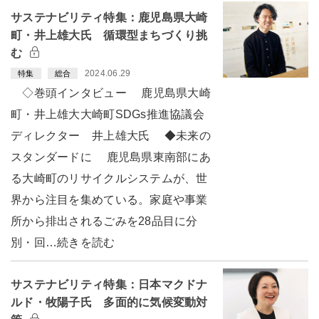
サステナビリティ特集：鹿児島県大崎
町・井上雄大氏 循環型まちづくり挑
む
2024.06.29
特集
総合
◇巻頭インタビュー 鹿児島県大崎
町・井上雄大大崎町SDGs推進協議会
ディレクター 井上雄大氏 ◆未来の
スタンダードに 鹿児島県東南部にあ
る大崎町のリサイクルシステムが、世
界から注目を集めている。家庭や事業
所から排出されるごみを28品目に分
別・回…続きを読む
サステナビリティ特集：日本マクドナ
ルド・牧陽子氏 多面的に気候変動対