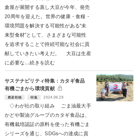
倉屋が展開する蒸し大豆が今年、発売
20周年を迎えた。世界の健康・食糧・
環境問題を解決する可能性がある“未
来型食材”として、さまざまな可能性
を追求することで持続可能な社会に貢
献していきたい考えだ。 大豆は生産
に必要な…続きを読む
サステナビリティ特集：カタギ食品
有機ごまから環境貢献
2024.06.29
農産乾物
特集
◇わが社の取り組み ごま油最大手
かどや製油グループのカタギ食品は、
有機栽培認証の原料を使った有機ごま
シリーズを通じ、SDGsへの達成に貢