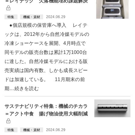
＝レイテック 欠落機能埋め課題解決
2024.06.29
特集
機械・資材
●個店規模の保管庫へ導入 レイテ
ックは、2012年から自然冷媒モデルの
冷凍ショーケースを展開、4月時点で
同モデルの販売台数は累計1万1000台
に達した。自然冷媒モデルにおける販
売実績は国内有数、しかも成長スピー
ドは加速している。 11月期末の前
期…続きを読む
サステナビリティ特集：機械のチカラ
＝アクト中食 揚げ物油使用大幅削減
2024.06.29
特集
機械・資材