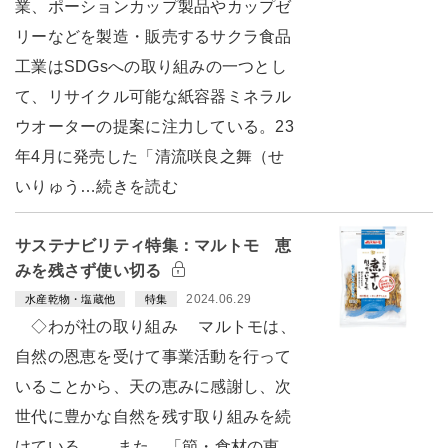
業、ポーションカップ製品やカップゼ
リーなどを製造・販売するサクラ食品
工業はSDGsへの取り組みの一つとし
て、リサイクル可能な紙容器ミネラル
ウオーターの提案に注力している。23
年4月に発売した「清流咲良之舞（せ
いりゅう…続きを読む
サステナビリティ特集：マルトモ 恵
みを残さず使い切る
2024.06.29
水産乾物・塩蔵他
特集
◇わが社の取り組み マルトモは、
自然の恩恵を受けて事業活動を行って
いることから、天の恵みに感謝し、次
世代に豊かな自然を残す取り組みを続
けている。 また、「節・食材の恵