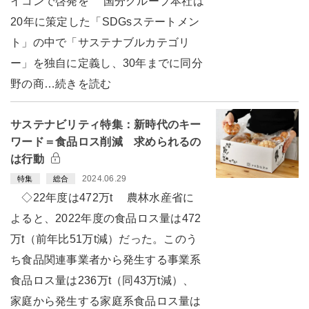
イコンで啓発を 国分グループ本社は
20年に策定した「SDGsステートメン
ト」の中で「サステナブルカテゴリ
ー」を独自に定義し、30年までに同分
野の商…続きを読む
サステナビリティ特集：新時代のキー
ワード＝食品ロス削減 求められるの
は行動
2024.06.29
特集
総合
◇22年度は472万t 農林水産省に
よると、2022年度の食品ロス量は472
万t（前年比51万t減）だった。このう
ち食品関連事業者から発生する事業系
食品ロス量は236万t（同43万t減）、
家庭から発生する家庭系食品ロス量は