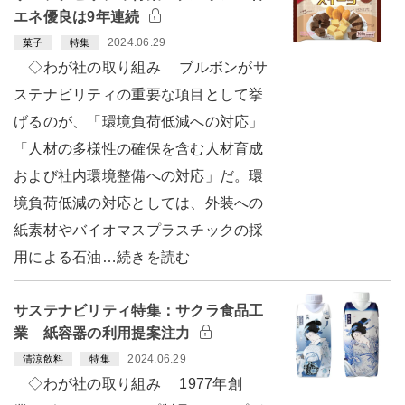
エネ優良は9年連続
2024.06.29
菓子
特集
◇わが社の取り組み ブルボンがサ
ステナビリティの重要な項目として挙
げるのが、「環境負荷低減への対応」
「人材の多様性の確保を含む人材育成
および社内環境整備への対応」だ。環
境負荷低減の対応としては、外装への
紙素材やバイオマスプラスチックの採
用による石油…続きを読む
サステナビリティ特集：サクラ食品工
業 紙容器の利用提案注力
2024.06.29
清涼飲料
特集
◇わが社の取り組み 1977年創