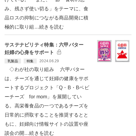
み、残さず使い切る」をテーマに、食
品ロスの抑制につながる商品開発に積
極的に取り組…続きを読む
サステナビリティ特集：六甲バター
妊婦の心身をサポート
2024.06.29
乳製品
特集
◇わが社の取り組み 六甲バター
は、チーズを通じて妊婦の健康をサポ
ートするプロジェクト「Q・B・Bベビ
ーチーズ for mom」を展開してい
る。高栄養食品の一つであるチーズを
日常的に摂取することを推奨するとと
もに、妊婦向け情報サイトの設置や座
談会の開…続きを読む