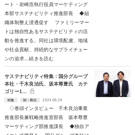
ート・岩崎浩執行役員マーケティング
本部サステナビリティ推進部長 ◆組
織体制整え浸透促す ファミリーマー
トは独自性あるサステナビリティの活
動を推進する。同社は環境配慮、地域
や社会貢献、持続的なサプライチェー
ンの追求…続きを読む
サステナビリティ特集：国分グループ
本社・千木良治氏、坂本尊豊氏 カテ
ゴリー1…
2024.06.29
特集
卸・商社
◇巻頭インタビュー 千木良治事業
推進部長兼戦略推進室部長 坂本尊豊
マーケティング部推進課長 ◆独自ア