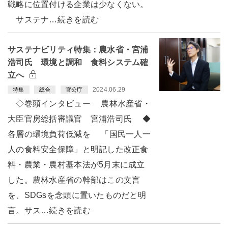
戦略に位置付ける企業は少なくない。
サステナ…続きを読む
サステナビリティ特集：農水省・宮浦
浩司氏 環境と調和 食料システム確
立へ
2024.06.29
特集
総合
官公庁
◇巻頭インタビュー 農林水産省・
大臣官房総括審議官 宮浦浩司氏 ◆
各層の環境負荷低減を 「国民一人一
人の食料安全保障」と明記した改正食
料・農業・農村基本法が5月末に成立
した。農林水産省の幹部はこの文言
を、SDGsを念頭に置いたものだと明
言。サス…続きを読む