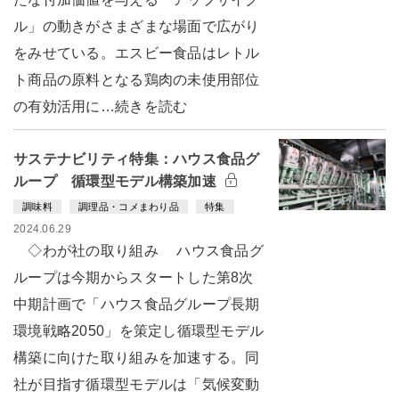
ル」の動きがさまざまな場面で広がり
をみせている。エスビー食品はレトル
ト商品の原料となる鶏肉の未使用部位
の有効活用に…続きを読む
サステナビリティ特集：ハウス食品グ
ループ 循環型モデル構築加速
調味料
調理品・コメまわり品
特集
2024.06.29
◇わが社の取り組み ハウス食品グ
ループは今期からスタートした第8次
中期計画で「ハウス食品グループ長期
環境戦略2050」を策定し循環型モデル
構築に向けた取り組みを加速する。同
社が目指す循環型モデルは「気候変動