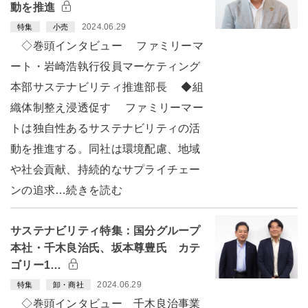
動を推進
2024.06.29
特集
小売
◇巻頭インタビュー ファミリーマ
ート・岩崎浩執行役員マーケティング
本部サステナビリティ推進部長 ◆組
織体制整え浸透促す ファミリーマー
トは独自性あるサステナビリティの活
動を推進する。同社は環境配慮、地域
や社会貢献、持続的なサプライチェー
ンの追求…続きを読む
サステナビリティ特集：国分グループ
本社・千木良治氏、坂本尊豊氏 カテ
ゴリー1…
2024.06.29
特集
卸・商社
◇巻頭インタビュー 千木良治事業