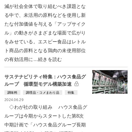
減が社会全体で取り組むべき課題とな
る中で、未活用の原料などを使用し新
たな付加価値を与える「アップサイク
ル」の動きがさまざまな場面で広がり
をみせている。エスビー食品はレトル
ト商品の原料となる鶏肉の未使用部位
の有効活用に…続きを読む
サステナビリティ特集：ハウス食品グ
ループ 循環型モデル構築加速
調味料
調理品・コメまわり品
特集
2024.06.29
◇わが社の取り組み ハウス食品グ
ループは今期からスタートした第8次
中期計画で「ハウス食品グループ長期