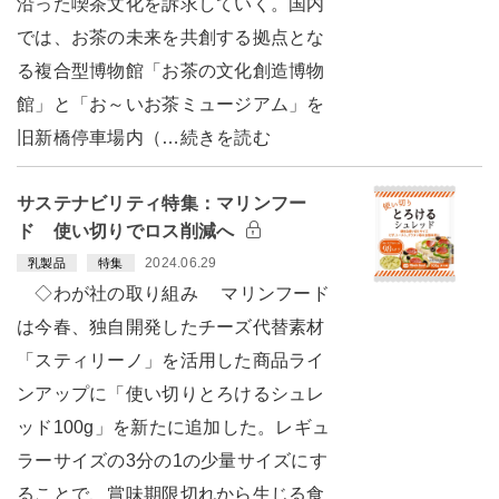
沿った喫茶文化を訴求していく。国内
では、お茶の未来を共創する拠点とな
る複合型博物館「お茶の文化創造博物
館」と「お～いお茶ミュージアム」を
旧新橋停車場内（…続きを読む
サステナビリティ特集：マリンフー
ド 使い切りでロス削減へ
2024.06.29
乳製品
特集
◇わが社の取り組み マリンフード
は今春、独自開発したチーズ代替素材
「スティリーノ」を活用した商品ライ
ンアップに「使い切りとろけるシュレ
ッド100g」を新たに追加した。レギュ
ラーサイズの3分の1の少量サイズにす
ることで、賞味期限切れから生じる食