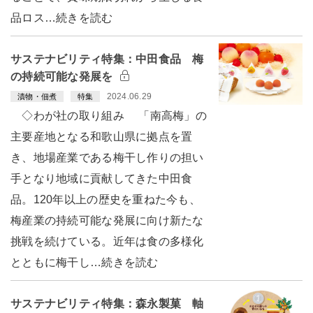
品ロス…続きを読む
サステナビリティ特集：中田食品 梅
の持続可能な発展を
2024.06.29
漬物・佃煮
特集
◇わが社の取り組み 「南高梅」の
主要産地となる和歌山県に拠点を置
き、地場産業である梅干し作りの担い
手となり地域に貢献してきた中田食
品。120年以上の歴史を重ねた今も、
梅産業の持続可能な発展に向け新たな
挑戦を続けている。近年は食の多様化
とともに梅干し…続きを読む
サステナビリティ特集：森永製菓 軸