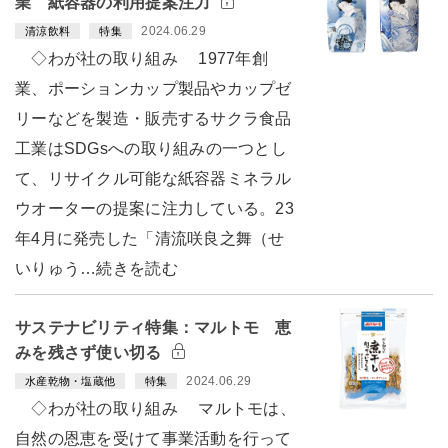
業 紙容器の利用提案注力
2024.06.29
清涼飲料
特集
◇わが社の取り組み 1977年創
業、ポーションカップ製品やカップゼ
リーなどを製造・販売するサクラ食品
工業はSDGsへの取り組みの一つとし
て、リサイクル可能な紙容器ミネラル
ウオーターの提案に注力している。23
年4月に発売した「清流咲良之舞（せ
いりゅう…続きを読む
サステナビリティ特集：マルトモ 恵
みを残さず使い切る
2024.06.29
水産乾物・塩蔵他
特集
◇わが社の取り組み マルトモは、
自然の恩恵を受けて事業活動を行って