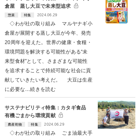
倉屋 蒸し大豆で未来型追求
2024.06.29
惣菜
特集
◇わが社の取り組み マルヤナギ小
倉屋が展開する蒸し大豆が今年、発売
20周年を迎えた。世界の健康・食糧・
環境問題を解決する可能性がある“未
来型食材”として、さまざまな可能性
を追求することで持続可能な社会に貢
献していきたい考えだ。 大豆は生産
に必要な…続きを読む
サステナビリティ特集：カタギ食品
有機ごまから環境貢献
2024.06.29
農産乾物
特集
◇わが社の取り組み ごま油最大手