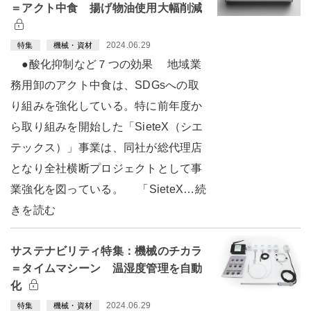
＝アクト中食 揚げ物油使用大幅削減
2024.06.29
特集
機械・資材
●酸化抑制など７つの効果 地域業
務用卸のアクト中食は、SDGsへの取
り組みを強化している。特に前年度か
ら取り組みを開始した「SieteX（シエ
テックス）」事業は、同社が総代理店
となり全社横断プロジェクトとして事
業強化を図っている。 「SieteX…続
きを読む
サステナビリティ特集：機械のチカラ
＝タイムマシーン 温湿度管理を自動
化
2024.06.29
特集
機械・資材