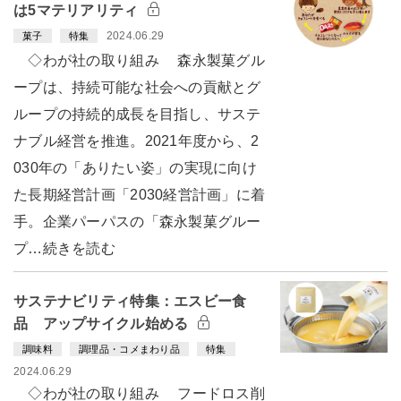
は5マテリアリティ
2024.06.29
菓子
特集
◇わが社の取り組み 森永製菓グル
ープは、持続可能な社会への貢献とグ
ループの持続的成長を目指し、サステ
ナブル経営を推進。2021年度から、2
030年の「ありたい姿」の実現に向け
た長期経営計画「2030経営計画」に着
手。企業パーパスの「森永製菓グルー
プ…続きを読む
サステナビリティ特集：エスビー食
品 アップサイクル始める
調味料
調理品・コメまわり品
特集
2024.06.29
◇わが社の取り組み フードロス削