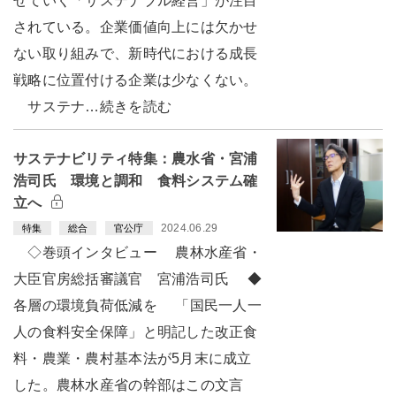
せていく「サステナブル経営」が注目
されている。企業価値向上には欠かせ
ない取り組みで、新時代における成長
戦略に位置付ける企業は少なくない。
サステナ…続きを読む
サステナビリティ特集：農水省・宮浦
浩司氏 環境と調和 食料システム確
立へ
2024.06.29
特集
総合
官公庁
◇巻頭インタビュー 農林水産省・
大臣官房総括審議官 宮浦浩司氏 ◆
各層の環境負荷低減を 「国民一人一
人の食料安全保障」と明記した改正食
料・農業・農村基本法が5月末に成立
した。農林水産省の幹部はこの文言