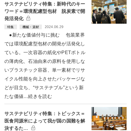
サステナビリティ特集：新時代のキー
ワード＝環境配慮型包材 脱炭素で開
発活発化
2024.06.29
特集
機械・資材
●新たな価値付与に挑む 包装業界
では環境配慮型包材の開発が活発化し
ている。一次容器の紙化やPETボトル
の薄肉化、石油由来の原料を使用しな
いプラスチック容器、単一素材でリサ
イクル性能を向上させたパッケージな
どが目立ち、“サステナブル”という新
たな価値…続きを読む
サステナビリティ特集：トピックス＝
医食同源米によって我が国の国難を解
決するた…