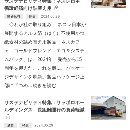
サステナビリティ特集：ネスレ日本
循環経済向け詰替え用
2024.06.29
嗜好飲料
特集
◇わが社の取り組み ネスレ日本が
展開するアルミ箔（はく）不使用かつ
紙素材の詰め替え用製品「ネスカフ
ェ ゴールドブレンド エコ＆システ
ムパック」は、2024年、発売から15
周年を迎えた。これを機に、パッケー
ジデザインを刷新。製品パッケージ上
部に「つめ…続きを読む
サステナビリティ特集：サッポロホー
ルディングス 長距離運行の負荷軽減
2024.06.29
酒類
特集