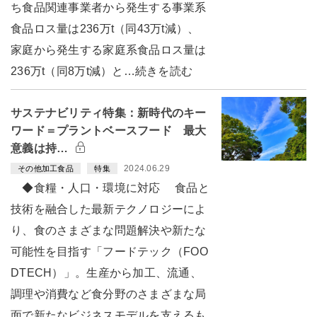
ち食品関連事業者から発生する事業系
食品ロス量は236万t（同43万t減）、
家庭から発生する家庭系食品ロス量は
236万t（同8万t減）と…続きを読む
サステナビリティ特集：新時代のキー
ワード＝プラントベースフード 最大
意義は持…
2024.06.29
その他加工食品
特集
◆食糧・人口・環境に対応 食品と
技術を融合した最新テクノロジーによ
り、食のさまざまな問題解決や新たな
可能性を目指す「フードテック（FOO
DTECH）」。生産から加工、流通、
調理や消費など食分野のさまざまな局
面で新たなビジネスモデルを支えるも