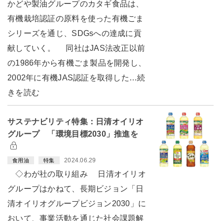
かどや製油グループのカタギ食品は、
有機栽培認証の原料を使った有機ごま
シリーズを通じ、SDGsへの達成に貢
献していく。 同社はJAS法改正以前
の1986年から有機ごま製品を開発し、
2002年に有機JAS認証を取得した…続
きを読む
サステナビリティ特集：日清オイリオ
グループ 「環境目標2030」推進を
2024.06.29
食用油
特集
◇わが社の取り組み 日清オイリオ
グループはかねて、長期ビジョン「日
清オイリオグループビジョン2030」に
おいて、事業活動を通じた社会課題解