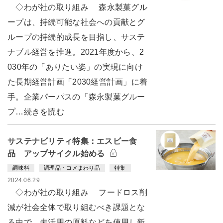
◇わが社の取り組み 森永製菓グル
ープは、持続可能な社会への貢献とグ
ループの持続的成長を目指し、サステ
ナブル経営を推進。2021年度から、2
030年の「ありたい姿」の実現に向け
た長期経営計画「2030経営計画」に着
手。企業パーパスの「森永製菓グルー
プ…続きを読む
サステナビリティ特集：エスビー食
品 アップサイクル始める
調味料
調理品・コメまわり品
特集
2024.06.29
◇わが社の取り組み フードロス削
減が社会全体で取り組むべき課題とな
る中で、未活用の原料などを使用し新