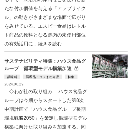
たな付加価値を与える「アップサイク
ル」の動きがさまざまな場面で広がり
をみせている。エスビー食品はレトル
ト商品の原料となる鶏肉の未使用部位
の有効活用に…続きを読む
サステナビリティ特集：ハウス食品グ
ループ 循環型モデル構築加速
調味料
調理品・コメまわり品
特集
2024.06.29
◇わが社の取り組み ハウス食品グ
ループは今期からスタートした第8次
中期計画で「ハウス食品グループ長期
環境戦略2050」を策定し循環型モデル
構築に向けた取り組みを加速する。同