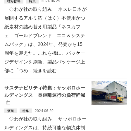
2024.06.29
嗜好飲料
特集
◇わが社の取り組み ネスレ日本が
展開するアルミ箔（はく）不使用かつ
紙素材の詰め替え用製品「ネスカフ
ェ ゴールドブレンド エコ＆システ
ムパック」は、2024年、発売から15
周年を迎えた。これを機に、パッケー
ジデザインを刷新。製品パッケージ上
部に「つめ…続きを読む
サステナビリティ特集：サッポロホー
ルディングス 長距離運行の負荷軽減
2024.06.29
酒類
特集
◇わが社の取り組み サッポロホー
ルディングスは、持続可能な物流体制