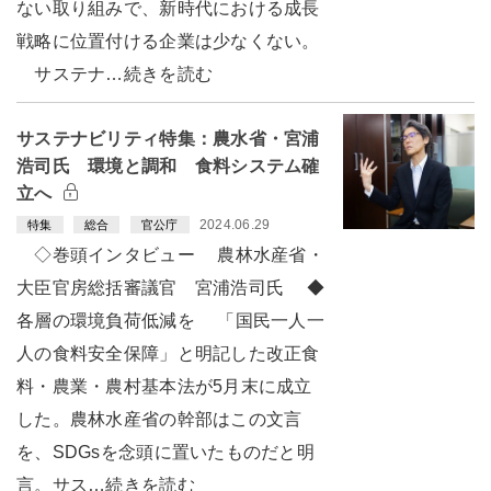
ない取り組みで、新時代における成長
戦略に位置付ける企業は少なくない。
サステナ…続きを読む
サステナビリティ特集：農水省・宮浦
浩司氏 環境と調和 食料システム確
立へ
2024.06.29
特集
総合
官公庁
◇巻頭インタビュー 農林水産省・
大臣官房総括審議官 宮浦浩司氏 ◆
各層の環境負荷低減を 「国民一人一
人の食料安全保障」と明記した改正食
料・農業・農村基本法が5月末に成立
した。農林水産省の幹部はこの文言
を、SDGsを念頭に置いたものだと明
言。サス…続きを読む