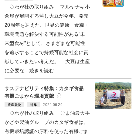
◇わが社の取り組み マルヤナギ小
倉屋が展開する蒸し大豆が今年、発売
20周年を迎えた。世界の健康・食糧・
環境問題を解決する可能性がある“未
来型食材”として、さまざまな可能性
を追求することで持続可能な社会に貢
献していきたい考えだ。 大豆は生産
に必要な…続きを読む
サステナビリティ特集：カタギ食品
有機ごまから環境貢献
2024.06.29
農産乾物
特集
◇わが社の取り組み ごま油最大手
かどや製油グループのカタギ食品は、
有機栽培認証の原料を使った有機ごま