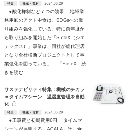
2024.06.29
特集
機械・資材
●酸化抑制など７つの効果 地域業
務用卸のアクト中食は、SDGsへの取
り組みを強化している。特に前年度か
ら取り組みを開始した「SieteX（シエ
テックス）」事業は、同社が総代理店
となり全社横断プロジェクトとして事
業強化を図っている。 「SieteX…続
きを読む
サステナビリティ特集：機械のチカラ
＝タイムマシーン 温湿度管理を自動
化
2024.06.29
特集
機械・資材
●工事費と初期費用0円 タイムマ
シーンが展開する「ACALA」は、食