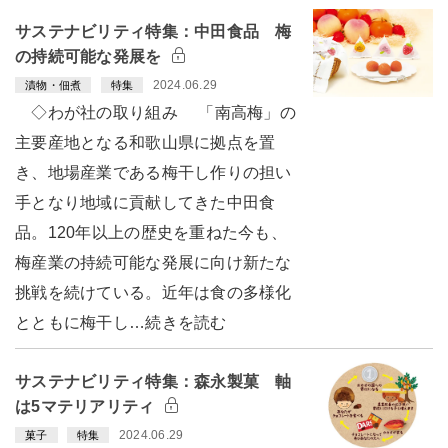
サステナビリティ特集：中田食品 梅
の持続可能な発展を
2024.06.29
漬物・佃煮
特集
◇わが社の取り組み 「南高梅」の
主要産地となる和歌山県に拠点を置
き、地場産業である梅干し作りの担い
手となり地域に貢献してきた中田食
品。120年以上の歴史を重ねた今も、
梅産業の持続可能な発展に向け新たな
挑戦を続けている。近年は食の多様化
とともに梅干し…続きを読む
サステナビリティ特集：森永製菓 軸
は5マテリアリティ
2024.06.29
菓子
特集