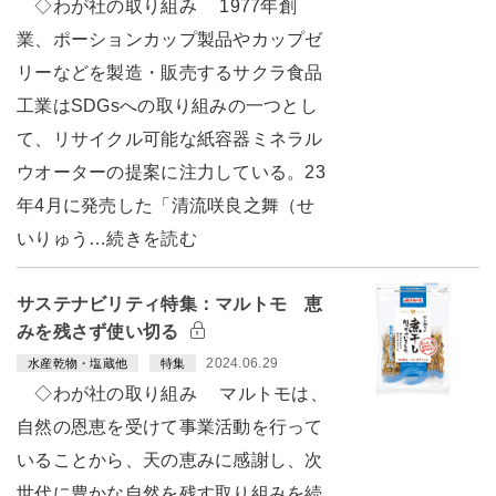
◇わが社の取り組み 1977年創
業、ポーションカップ製品やカップゼ
リーなどを製造・販売するサクラ食品
工業はSDGsへの取り組みの一つとし
て、リサイクル可能な紙容器ミネラル
ウオーターの提案に注力している。23
年4月に発売した「清流咲良之舞（せ
いりゅう…続きを読む
サステナビリティ特集：マルトモ 恵
みを残さず使い切る
2024.06.29
水産乾物・塩蔵他
特集
◇わが社の取り組み マルトモは、
自然の恩恵を受けて事業活動を行って
いることから、天の恵みに感謝し、次
世代に豊かな自然を残す取り組みを続