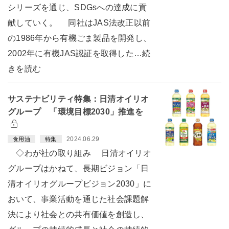
シリーズを通じ、SDGsへの達成に貢
献していく。 同社はJAS法改正以前
の1986年から有機ごま製品を開発し、
2002年に有機JAS認証を取得した…続
きを読む
サステナビリティ特集：日清オイリオ
グループ 「環境目標2030」推進を
2024.06.29
食用油
特集
◇わが社の取り組み 日清オイリオ
グループはかねて、長期ビジョン「日
清オイリオグループビジョン2030」に
おいて、事業活動を通じた社会課題解
決により社会との共有価値を創造し、