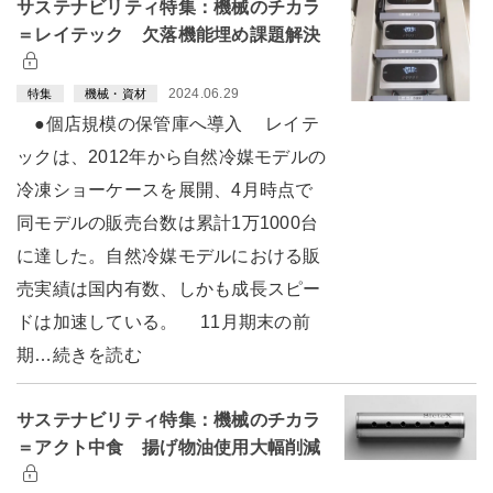
サステナビリティ特集：機械のチカラ
＝レイテック 欠落機能埋め課題解決
2024.06.29
特集
機械・資材
●個店規模の保管庫へ導入 レイテ
ックは、2012年から自然冷媒モデルの
冷凍ショーケースを展開、4月時点で
同モデルの販売台数は累計1万1000台
に達した。自然冷媒モデルにおける販
売実績は国内有数、しかも成長スピー
ドは加速している。 11月期末の前
期…続きを読む
サステナビリティ特集：機械のチカラ
＝アクト中食 揚げ物油使用大幅削減