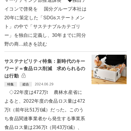
マーケティング部推進課長 ◆独自ア
イコンで啓発を 国分グループ本社は
20年に策定した「SDGsステートメン
ト」の中で「サステナブルカテゴリ
ー」を独自に定義し、30年までに同分
野の商…続きを読む
サステナビリティ特集：新時代のキー
ワード＝食品ロス削減 求められるの
は行動
2024.06.29
特集
総合
◇22年度は472万t 農林水産省に
よると、2022年度の食品ロス量は472
万t（前年比51万t減）だった。このう
ち食品関連事業者から発生する事業系
食品ロス量は236万t（同43万t減）、