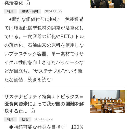
発活発化
2024.06.29
特集
機械・資材
●新たな価値付与に挑む 包装業界
では環境配慮型包材の開発が活発化し
ている。一次容器の紙化やPETボトル
の薄肉化、石油由来の原料を使用しな
いプラスチック容器、単一素材でリサ
イクル性能を向上させたパッケージな
どが目立ち、“サステナブル”という新
たな価値…続きを読む
サステナビリティ特集：トピックス＝
医食同源米によって我が国の国難を解
決するた…
2024.06.29
特集
総合
◆持続可能な社会を目指す 100％