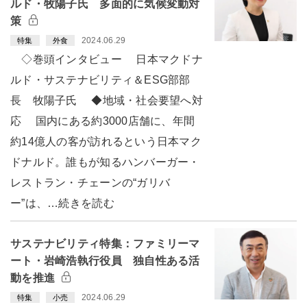
ルド・牧陽子氏 多面的に気候変動対
策
2024.06.29
特集
外食
◇巻頭インタビュー 日本マクドナ
ルド・サステナビリティ＆ESG部部
長 牧陽子氏 ◆地域・社会要望へ対
応 国内にある約3000店舗に、年間
約14億人の客が訪れるという日本マク
ドナルド。誰もが知るハンバーガー・
レストラン・チェーンの“ガリバ
ー”は、…続きを読む
サステナビリティ特集：ファミリーマ
ート・岩崎浩執行役員 独自性ある活
動を推進
2024.06.29
特集
小売