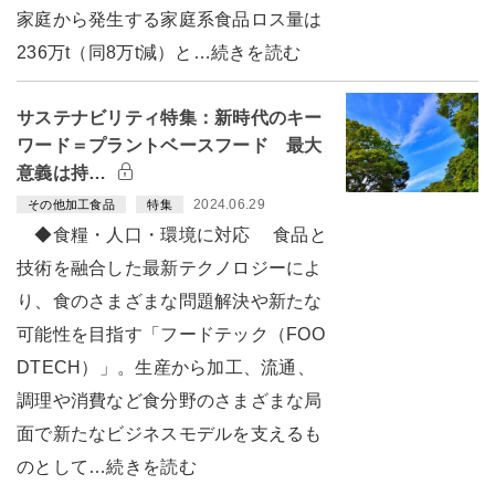
家庭から発生する家庭系食品ロス量は
236万t（同8万t減）と…続きを読む
サステナビリティ特集：新時代のキー
ワード＝プラントベースフード 最大
意義は持…
2024.06.29
その他加工食品
特集
◆食糧・人口・環境に対応 食品と
技術を融合した最新テクノロジーによ
り、食のさまざまな問題解決や新たな
可能性を目指す「フードテック（FOO
DTECH）」。生産から加工、流通、
調理や消費など食分野のさまざまな局
面で新たなビジネスモデルを支えるも
のとして…続きを読む