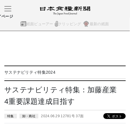
イページ
紙面ビューアー
クリッピング
最新の紙面
サステナビリティ特集2024
サステナビリティ特集：加藤産業
4重要課題達成目指す
2024.06.29 12781号 37面
特集
卸・商社