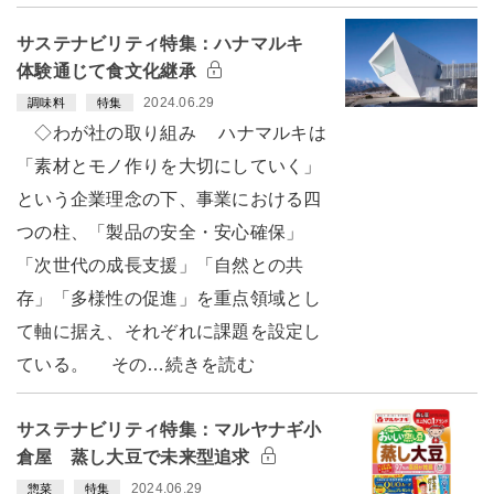
サステナビリティ特集：ハナマルキ
体験通じて食文化継承
2024.06.29
調味料
特集
◇わが社の取り組み ハナマルキは
「素材とモノ作りを大切にしていく」
という企業理念の下、事業における四
つの柱、「製品の安全・安心確保」
「次世代の成長支援」「自然との共
存」「多様性の促進」を重点領域とし
て軸に据え、それぞれに課題を設定し
ている。 その…続きを読む
サステナビリティ特集：マルヤナギ小
倉屋 蒸し大豆で未来型追求
2024.06.29
惣菜
特集