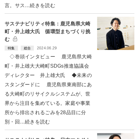
言。サス…続きを読む
サステナビリティ特集：鹿児島県大崎
町・井上雄大氏 循環型まちづくり挑
む
2024.06.29
特集
総合
◇巻頭インタビュー 鹿児島県大崎
町・井上雄大大崎町SDGs推進協議会
ディレクター 井上雄大氏 ◆未来の
スタンダードに 鹿児島県東南部にあ
る大崎町のリサイクルシステムが、世
界から注目を集めている。家庭や事業
所から排出されるごみを28品目に分
別・回…続きを読む