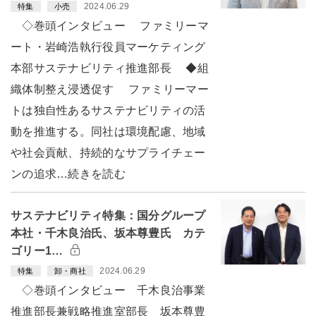
2024.06.29
特集
小売
◇巻頭インタビュー ファミリーマ
ート・岩崎浩執行役員マーケティング
本部サステナビリティ推進部長 ◆組
織体制整え浸透促す ファミリーマー
トは独自性あるサステナビリティの活
動を推進する。同社は環境配慮、地域
や社会貢献、持続的なサプライチェー
ンの追求…続きを読む
サステナビリティ特集：国分グループ
本社・千木良治氏、坂本尊豊氏 カテ
ゴリー1…
2024.06.29
特集
卸・商社
◇巻頭インタビュー 千木良治事業
推進部長兼戦略推進室部長 坂本尊豊