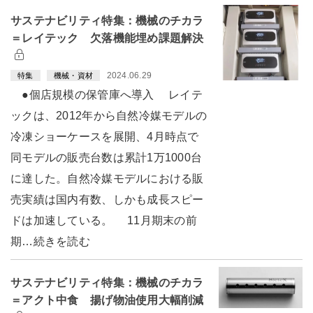
サステナビリティ特集：機械のチカラ
＝レイテック 欠落機能埋め課題解決
2024.06.29
特集
機械・資材
●個店規模の保管庫へ導入 レイテ
ックは、2012年から自然冷媒モデルの
冷凍ショーケースを展開、4月時点で
同モデルの販売台数は累計1万1000台
に達した。自然冷媒モデルにおける販
売実績は国内有数、しかも成長スピー
ドは加速している。 11月期末の前
期…続きを読む
サステナビリティ特集：機械のチカラ
＝アクト中食 揚げ物油使用大幅削減