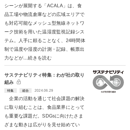
シーンが展開する「ACALA」は、食
品工場や物流倉庫などの広域エリアで
も対応可能なメッシュ型無線ネットワ
ーク技術を用いた温湿度監視記録シス
テム。人手に頼ることなく、24時間体
制で温度や湿度の計測・記録、帳票出
力などが…続きを読む
サステナビリティ特集：わが社の取り
組み
2024.06.29
特集
総合
企業の活動を通じて社会課題の解決
に取り組むことは、食品業界にとって
も重要な課題だ。SDGsに向けたさま
ざまな動きは広がりを見せ始めてい