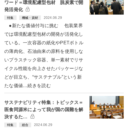
ワード＝環境配慮型包材 脱炭素で開
発活発化
2024.06.29
特集
機械・資材
●新たな価値付与に挑む 包装業界
では環境配慮型包材の開発が活発化し
ている。一次容器の紙化やPETボトル
の薄肉化、石油由来の原料を使用しな
いプラスチック容器、単一素材でリサ
イクル性能を向上させたパッケージな
どが目立ち、“サステナブル”という新
たな価値…続きを読む
サステナビリティ特集：トピックス＝
医食同源米によって我が国の国難を解
決するた…
2024.06.29
特集
総合