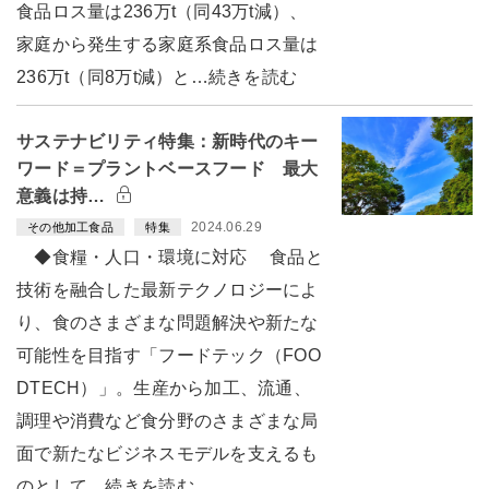
食品ロス量は236万t（同43万t減）、
家庭から発生する家庭系食品ロス量は
236万t（同8万t減）と…続きを読む
サステナビリティ特集：新時代のキー
ワード＝プラントベースフード 最大
意義は持…
2024.06.29
その他加工食品
特集
◆食糧・人口・環境に対応 食品と
技術を融合した最新テクノロジーによ
り、食のさまざまな問題解決や新たな
可能性を目指す「フードテック（FOO
DTECH）」。生産から加工、流通、
調理や消費など食分野のさまざまな局
面で新たなビジネスモデルを支えるも
のとして…続きを読む