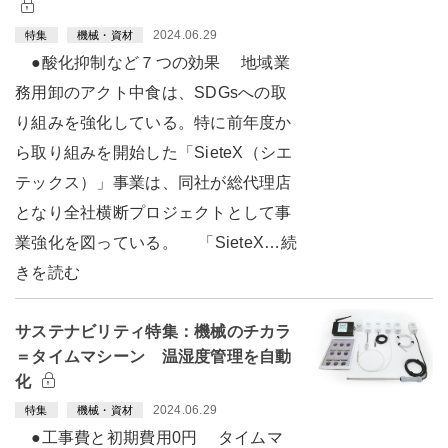
2024.06.29
特集
機械・資材
●酸化抑制など７つの効果 地域業
務用卸のアクト中食は、SDGsへの取
り組みを強化している。特に前年度か
ら取り組みを開始した「SieteX（シエ
テックス）」事業は、同社が総代理店
となり全社横断プロジェクトとして事
業強化を図っている。 「SieteX…続
きを読む
サステナビリティ特集：機械のチカラ
＝タイムマシーン 温湿度管理を自動
化
2024.06.29
特集
機械・資材
●工事費と初期費用0円 タイムマ