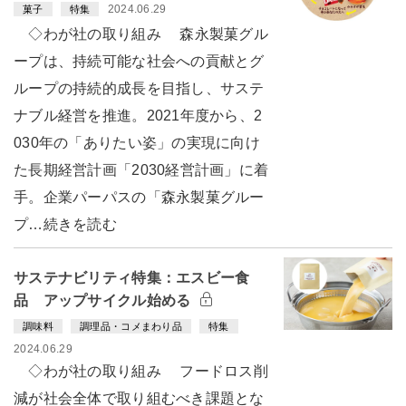
2024.06.29
菓子
特集
◇わが社の取り組み 森永製菓グル
ープは、持続可能な社会への貢献とグ
ループの持続的成長を目指し、サステ
ナブル経営を推進。2021年度から、2
030年の「ありたい姿」の実現に向け
た長期経営計画「2030経営計画」に着
手。企業パーパスの「森永製菓グルー
プ…続きを読む
サステナビリティ特集：エスビー食
品 アップサイクル始める
調味料
調理品・コメまわり品
特集
2024.06.29
◇わが社の取り組み フードロス削
減が社会全体で取り組むべき課題とな