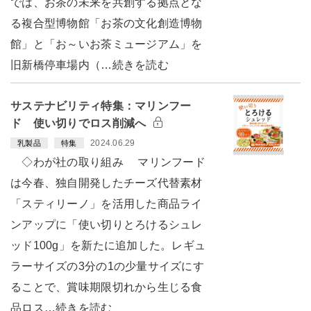
では、お茶の未来を共創する拠点とな
る複合型博物館「お茶の文化創造博物
館」と「お～いお茶ミュージアム」を
旧新橋停車場内（…続きを読む
サステナビリティ特集：マリンフー
ド 使い切りでロス削減へ
2024.06.29
乳製品
特集
◇わが社の取り組み マリンフード
は今春、独自開発したチーズ代替素材
「スティリーノ」を活用した商品ライ
ンアップに「使い切りとろけるシュレ
ッド100g」を新たに追加した。レギュ
ラーサイズの3分の1の少量サイズにす
ることで、賞味期限切れから生じる食
品ロス…続きを読む