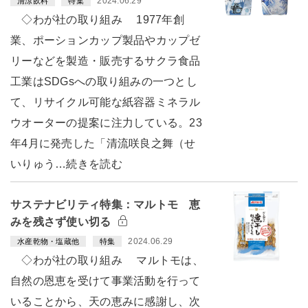
2024.06.29
清涼飲料
特集
◇わが社の取り組み 1977年創
業、ポーションカップ製品やカップゼ
リーなどを製造・販売するサクラ食品
工業はSDGsへの取り組みの一つとし
て、リサイクル可能な紙容器ミネラル
ウオーターの提案に注力している。23
年4月に発売した「清流咲良之舞（せ
いりゅう…続きを読む
サステナビリティ特集：マルトモ 恵
みを残さず使い切る
2024.06.29
水産乾物・塩蔵他
特集
◇わが社の取り組み マルトモは、
自然の恩恵を受けて事業活動を行って
いることから、天の恵みに感謝し、次