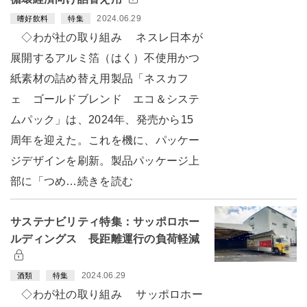
2024.06.29
嗜好飲料
特集
◇わが社の取り組み ネスレ日本が
展開するアルミ箔（はく）不使用かつ
紙素材の詰め替え用製品「ネスカフ
ェ ゴールドブレンド エコ＆システ
ムパック」は、2024年、発売から15
周年を迎えた。これを機に、パッケー
ジデザインを刷新。製品パッケージ上
部に「つめ…続きを読む
サステナビリティ特集：サッポロホー
ルディングス 長距離運行の負荷軽減
2024.06.29
酒類
特集
◇わが社の取り組み サッポロホー