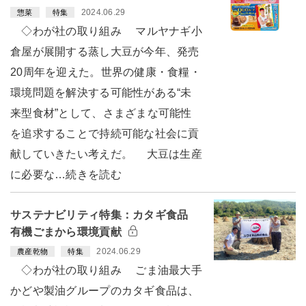
2024.06.29
惣菜
特集
◇わが社の取り組み マルヤナギ小
倉屋が展開する蒸し大豆が今年、発売
20周年を迎えた。世界の健康・食糧・
環境問題を解決する可能性がある“未
来型食材”として、さまざまな可能性
を追求することで持続可能な社会に貢
献していきたい考えだ。 大豆は生産
に必要な…続きを読む
サステナビリティ特集：カタギ食品
有機ごまから環境貢献
2024.06.29
農産乾物
特集
◇わが社の取り組み ごま油最大手
かどや製油グループのカタギ食品は、