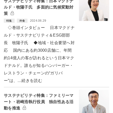
サステナビリティ特集：日本マクドナ
ルド・牧陽子氏 多面的に気候変動対
策
2024.06.29
特集
外食
◇巻頭インタビュー 日本マクドナ
ルド・サステナビリティ＆ESG部部
長 牧陽子氏 ◆地域・社会要望へ対
応 国内にある約3000店舗に、年間
約14億人の客が訪れるという日本マク
ドナルド。誰もが知るハンバーガー・
レストラン・チェーンの“ガリバ
ー”は、…続きを読む
サステナビリティ特集：ファミリーマ
ート・岩崎浩執行役員 独自性ある活
動を推進