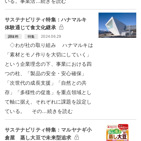
いる。事業活…続きを読む
サステナビリティ特集：ハナマルキ
体験通じて食文化継承
2024.06.29
調味料
特集
◇わが社の取り組み ハナマルキは
「素材とモノ作りを大切にしていく」
という企業理念の下、事業における四
つの柱、「製品の安全・安心確保」
「次世代の成長支援」「自然との共
存」「多様性の促進」を重点領域とし
て軸に据え、それぞれに課題を設定し
ている。 その…続きを読む
サステナビリティ特集：マルヤナギ小
倉屋 蒸し大豆で未来型追求