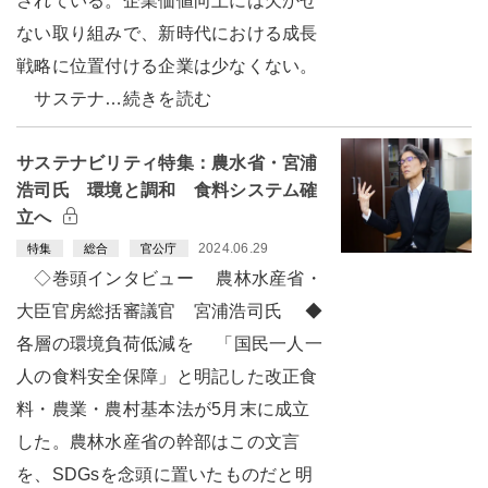
されている。企業価値向上には欠かせ
ない取り組みで、新時代における成長
戦略に位置付ける企業は少なくない。
サステナ…続きを読む
サステナビリティ特集：農水省・宮浦
浩司氏 環境と調和 食料システム確
立へ
2024.06.29
特集
総合
官公庁
◇巻頭インタビュー 農林水産省・
大臣官房総括審議官 宮浦浩司氏 ◆
各層の環境負荷低減を 「国民一人一
人の食料安全保障」と明記した改正食
料・農業・農村基本法が5月末に成立
した。農林水産省の幹部はこの文言
を、SDGsを念頭に置いたものだと明