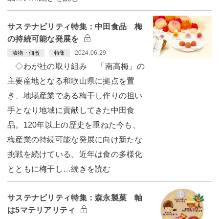
サステナビリティ特集：中田食品 梅
の持続可能な発展を
2024.06.29
漬物・佃煮
特集
◇わが社の取り組み 「南高梅」の
主要産地となる和歌山県に拠点を置
き、地場産業である梅干し作りの担い
手となり地域に貢献してきた中田食
品。120年以上の歴史を重ねた今も、
梅産業の持続可能な発展に向け新たな
挑戦を続けている。近年は食の多様化
とともに梅干し…続きを読む
サステナビリティ特集：森永製菓 軸
は5マテリアリティ