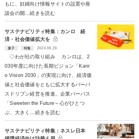
もに、妊婦向け情報サイトの設置や座
談会の開…続きを読む
サステナビリティ特集：カンロ 経
済・社会価値拡大を
2024.06.29
菓子
特集
◇わが社の取り組み カンロは、2
030年度に向けた長期ビジョン「Kanr
o Vision 2030」の実現に向け、経済価
値と社会価値をともに拡大するパーパ
スドリブン経営を推進。企業パーパス
「Sweeten the Future～心がひとつ
ぶ、大きく…続きを読む
サステナビリティ特集：ネスレ日本
循環経済向け詰替え用