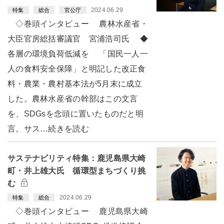
2024.06.29
特集
総合
官公庁
◇巻頭インタビュー 農林水産省・
大臣官房総括審議官 宮浦浩司氏 ◆
各層の環境負荷低減を 「国民一人一
人の食料安全保障」と明記した改正食
料・農業・農村基本法が5月末に成立
した。農林水産省の幹部はこの文言
を、SDGsを念頭に置いたものだと明
言。サス…続きを読む
サステナビリティ特集：鹿児島県大崎
町・井上雄大氏 循環型まちづくり挑
む
2024.06.29
特集
総合
◇巻頭インタビュー 鹿児島県大崎