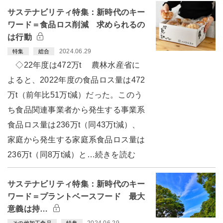
サステナビリティ特集：新時代のキー
ワード＝食品ロス削減 求められるの
は行動
2024.06.29
特集
総合
◇22年度は472万t 農林水産省に
よると、2022年度の食品ロス量は472
万t（前年比51万t減）だった。このう
ち食品関連事業者から発生する事業系
食品ロス量は236万t（同43万t減）、
家庭から発生する家庭系食品ロス量は
236万t（同8万t減）と…続きを読む
サステナビリティ特集：新時代のキー
ワード＝プラントベースフード 最大
意義は持…
2024.06.29
その他加工食品
特集