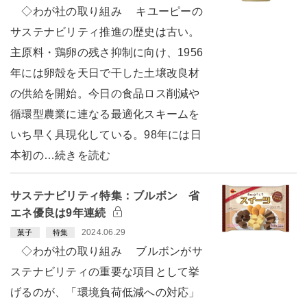
◇わが社の取り組み キユーピーの
サステナビリティ推進の歴史は古い。
主原料・鶏卵の残さ抑制に向け、1956
年には卵殻を天日で干した土壌改良材
の供給を開始。今日の食品ロス削減や
循環型農業に連なる最適化スキームを
いち早く具現化している。98年には日
本初の…続きを読む
サステナビリティ特集：ブルボン 省
エネ優良は9年連続
2024.06.29
菓子
特集
◇わが社の取り組み ブルボンがサ
ステナビリティの重要な項目として挙
げるのが、「環境負荷低減への対応」