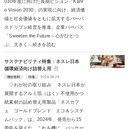
030年度に向けた長期ビジョン「Kanr
o Vision 2030」の実現に向け、経済価
値と社会価値をともに拡大するパーパ
スドリブン経営を推進。企業パーパス
「Sweeten the Future～心がひとつ
ぶ、大きく…続きを読む
サステナビリティ特集：ネスレ日本
循環経済向け詰替え用
2024.06.29
嗜好飲料
特集
◇わが社の取り組み ネスレ日本が
展開するアルミ箔（はく）不使用かつ
紙素材の詰め替え用製品「ネスカフ
ェ ゴールドブレンド エコ＆システ
ムパック」は、2024年、発売から15
周年を迎えた。これを機に、パッケー