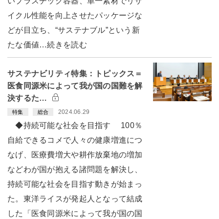
いプラスチック容器、単一素材でリサ
イクル性能を向上させたパッケージな
どが目立ち、“サステナブル”という新
たな価値…続きを読む
サステナビリティ特集：トピックス＝
医食同源米によって我が国の国難を解
決するた…
2024.06.29
特集
総合
◆持続可能な社会を目指す 100％
自給できるコメで人々の健康増進につ
なげ、医療費増大や耕作放棄地の増加
などわが国が抱える諸問題を解決し、
持続可能な社会を目指す動きが始まっ
た。東洋ライスが発起人となって結成
した「医食同源米によって我が国の国