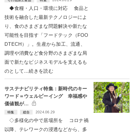
◆食糧・人口・環境に対応 食品と
技術を融合した最新テクノロジーによ
り、食のさまざまな問題解決や新たな
可能性を目指す「フードテック（FOO
DTECH）」。生産から加工、流通、
調理や消費など食分野のさまざまな局
面で新たなビジネスモデルを支えるも
のとして…続きを読む
サステナビリティ特集：新時代のキー
ワード＝ウェルビーイング 幸福感や
価値観が…
2024.06.29
特集
総合
◇多様化の中で居場所を コロナ禍
以降、テレワークの浸透などから、多