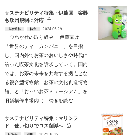
サステナビリティ特集：伊藤園 容器
も欧州規制に対応
2024.06.29
清涼飲料
特集
◇わが社の取り組み 伊藤園は、
「世界のティーカンパニー」を目指
し、国内外でお茶のおいしさや時代に
沿った喫茶文化を訴求していく。国内
では、お茶の未来を共創する拠点とな
る複合型博物館「お茶の文化創造博物
館」と「お～いお茶ミュージアム」を
旧新橋停車場内（…続きを読む
サステナビリティ特集：マリンフー
ド 使い切りでロス削減へ
2024.06.29
乳製品
特集