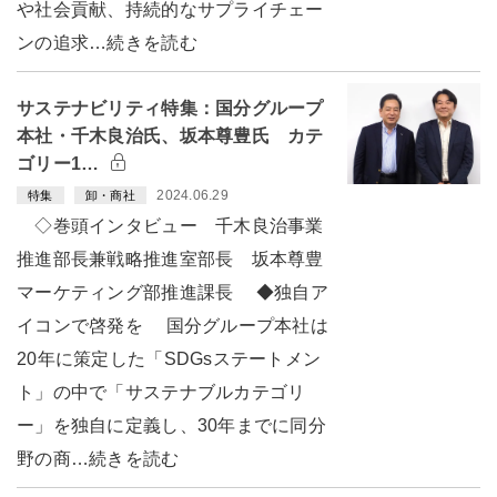
や社会貢献、持続的なサプライチェー
ンの追求…続きを読む
サステナビリティ特集：国分グループ
本社・千木良治氏、坂本尊豊氏 カテ
ゴリー1…
2024.06.29
特集
卸・商社
◇巻頭インタビュー 千木良治事業
推進部長兼戦略推進室部長 坂本尊豊
マーケティング部推進課長 ◆独自ア
イコンで啓発を 国分グループ本社は
20年に策定した「SDGsステートメン
ト」の中で「サステナブルカテゴリ
ー」を独自に定義し、30年までに同分
野の商…続きを読む