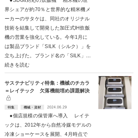
●SDGs対応の炊飯機 精米機の世
界シェアが約70％と世界的な精米機メ
ーカーのサタケは、同社のオリジナル
技術を結集して開発した加圧式IH炊飯
機の営業を強化している。今年1月に
は製品ブランド「SILK（シルク）」を
立ち上げた。ブランド名の「SILK」…
続きを読む
サステナビリティ特集：機械のチカラ
＝レイテック 欠落機能埋め課題解決
2024.06.29
特集
機械・資材
●個店規模の保管庫へ導入 レイテ
ックは、2012年から自然冷媒モデルの
冷凍ショーケースを展開、4月時点で