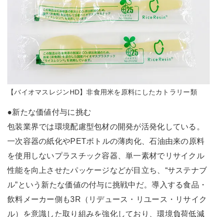
【バイオマスレジンHD】非食用米を原料にしたカトラリー類
●新たな価値付与に挑む
包装業界では環境配慮型包材の開発が活発化している。
一次容器の紙化やPETボトルの薄肉化、石油由来の原料
を使用しないプラスチック容器、単一素材でリサイクル
性能を向上させたパッケージなどが目立ち、“サステナブ
ル”という新たな価値の付与に挑戦中だ。導入する食品・
飲料メーカー側も3R（リデュース・リユース・リサイク
ル）を意識した取り組みを強化しており、環境負荷低減