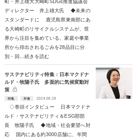
町・井上雄大大崎町SDGs推進協議会
ディレクター 井上雄大氏 ◆未来の
スタンダードに 鹿児島県東南部にあ
る大崎町のリサイクルシステムが、世
界から注目を集めている。家庭や事業
所から排出されるごみを28品目に分
別・回…続きを読む
サステナビリティ特集：日本マクドナ
ルド・牧陽子氏 多面的に気候変動対
策
2024.06.29
特集
外食
◇巻頭インタビュー 日本マクドナ
ルド・サステナビリティ＆ESG部部
長 牧陽子氏 ◆地域・社会要望へ対
応 国内にある約3000店舗に、年間