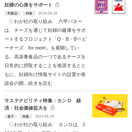
妊婦の心身をサポート
2024.06.29
乳製品
特集
◇わが社の取り組み 六甲バター
は、チーズを通じて妊婦の健康をサポ
ートするプロジェクト「Q・B・Bベビ
ーチーズ for mom」を展開してい
る。高栄養食品の一つであるチーズを
日常的に摂取することを推奨するとと
もに、妊婦向け情報サイトの設置や座
談会の開…続きを読む
サステナビリティ特集：カンロ 経
済・社会価値拡大を
2024.06.29
菓子
特集
◇わが社の取り組み カンロは、2