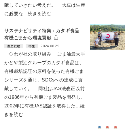
献していきたい考えだ。 大豆は生産
に必要な…続きを読む
サステナビリティ特集：カタギ食品
有機ごまから環境貢献
2024.06.29
農産乾物
特集
◇わが社の取り組み ごま油最大手
かどや製油グループのカタギ食品は、
有機栽培認証の原料を使った有機ごま
シリーズを通じ、SDGsへの達成に貢
献していく。 同社はJAS法改正以前
の1986年から有機ごま製品を開発し、
2002年に有機JAS認証を取得した…続
きを読む