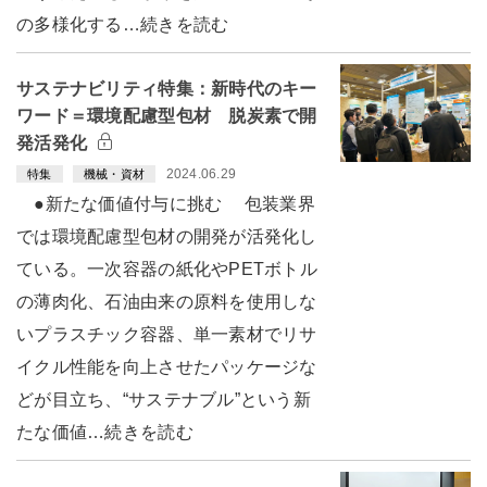
の多様化する…続きを読む
サステナビリティ特集：新時代のキー
ワード＝環境配慮型包材 脱炭素で開
発活発化
2024.06.29
特集
機械・資材
●新たな価値付与に挑む 包装業界
では環境配慮型包材の開発が活発化し
ている。一次容器の紙化やPETボトル
の薄肉化、石油由来の原料を使用しな
いプラスチック容器、単一素材でリサ
イクル性能を向上させたパッケージな
どが目立ち、“サステナブル”という新
たな価値…続きを読む