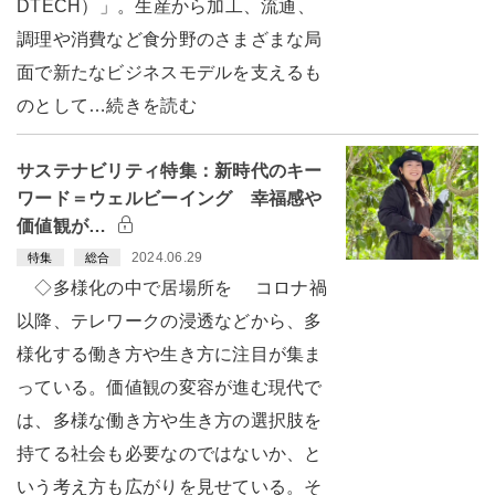
DTECH）」。生産から加工、流通、
調理や消費など食分野のさまざまな局
面で新たなビジネスモデルを支えるも
のとして…続きを読む
サステナビリティ特集：新時代のキー
ワード＝ウェルビーイング 幸福感や
価値観が…
2024.06.29
特集
総合
◇多様化の中で居場所を コロナ禍
以降、テレワークの浸透などから、多
様化する働き方や生き方に注目が集ま
っている。価値観の変容が進む現代で
は、多様な働き方や生き方の選択肢を
持てる社会も必要なのではないか、と
いう考え方も広がりを見せている。そ