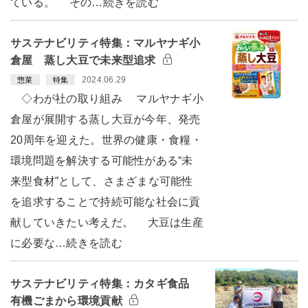
ている。 その…続きを読む
サステナビリティ特集：マルヤナギ小
倉屋 蒸し大豆で未来型追求
2024.06.29
惣菜
特集
◇わが社の取り組み マルヤナギ小
倉屋が展開する蒸し大豆が今年、発売
20周年を迎えた。世界の健康・食糧・
環境問題を解決する可能性がある“未
来型食材”として、さまざまな可能性
を追求することで持続可能な社会に貢
献していきたい考えだ。 大豆は生産
に必要な…続きを読む
サステナビリティ特集：カタギ食品
有機ごまから環境貢献