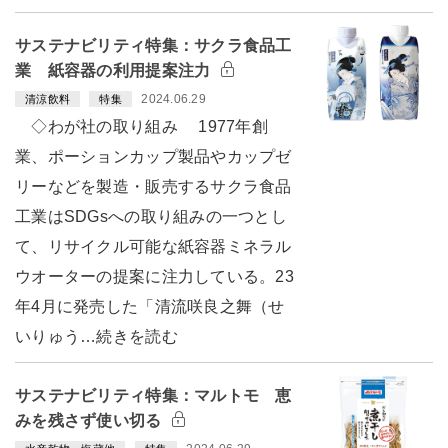
サステナビリティ特集：サクラ食品工
業 紙容器の利用提案注力
2024.06.29
清涼飲料
特集
◇わが社の取り組み 1977年創
業、ポーションカップ製品やカップゼ
リーなどを製造・販売するサクラ食品
工業はSDGsへの取り組みの一つとし
て、リサイクル可能な紙容器ミネラル
ウオーターの提案に注力している。23
年4月に発売した「清流咲良之舞（せ
いりゅう…続きを読む
サステナビリティ特集：マルトモ 恵
みを残さず使い切る