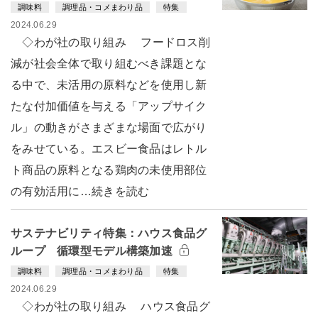
調味料
調理品・コメまわり品
特集
2024.06.29
◇わが社の取り組み フードロス削
減が社会全体で取り組むべき課題とな
る中で、未活用の原料などを使用し新
たな付加価値を与える「アップサイク
ル」の動きがさまざまな場面で広がり
をみせている。エスビー食品はレトル
ト商品の原料となる鶏肉の未使用部位
の有効活用に…続きを読む
サステナビリティ特集：ハウス食品グ
ループ 循環型モデル構築加速
調味料
調理品・コメまわり品
特集
2024.06.29
◇わが社の取り組み ハウス食品グ