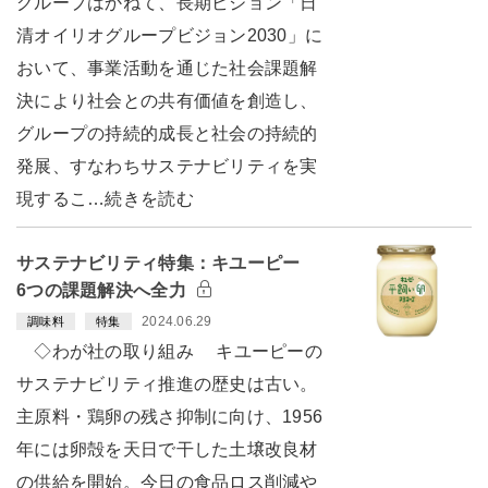
グループはかねて、長期ビジョン「日
清オイリオグループビジョン2030」に
おいて、事業活動を通じた社会課題解
決により社会との共有価値を創造し、
グループの持続的成長と社会の持続的
発展、すなわちサステナビリティを実
現するこ…続きを読む
サステナビリティ特集：キユーピー
6つの課題解決へ全力
2024.06.29
調味料
特集
◇わが社の取り組み キユーピーの
サステナビリティ推進の歴史は古い。
主原料・鶏卵の残さ抑制に向け、1956
年には卵殻を天日で干した土壌改良材
の供給を開始。今日の食品ロス削減や