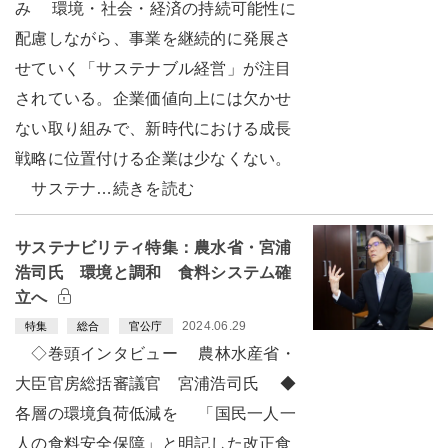
み 環境・社会・経済の持続可能性に
配慮しながら、事業を継続的に発展さ
せていく「サステナブル経営」が注目
されている。企業価値向上には欠かせ
ない取り組みで、新時代における成長
戦略に位置付ける企業は少なくない。
サステナ…続きを読む
サステナビリティ特集：農水省・宮浦
浩司氏 環境と調和 食料システム確
立へ
2024.06.29
特集
総合
官公庁
◇巻頭インタビュー 農林水産省・
大臣官房総括審議官 宮浦浩司氏 ◆
各層の環境負荷低減を 「国民一人一
人の食料安全保障」と明記した改正食