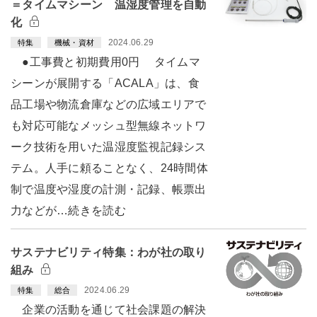
＝タイムマシーン 温湿度管理を自動
化
2024.06.29
特集
機械・資材
●工事費と初期費用0円 タイムマ
シーンが展開する「ACALA」は、食
品工場や物流倉庫などの広域エリアで
も対応可能なメッシュ型無線ネットワ
ーク技術を用いた温湿度監視記録シス
テム。人手に頼ることなく、24時間体
制で温度や湿度の計測・記録、帳票出
力などが…続きを読む
サステナビリティ特集：わが社の取り
組み
2024.06.29
特集
総合
企業の活動を通じて社会課題の解決