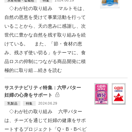
2024.06.29
水産乾物・塩蔵他
特集
◇わが社の取り組み マルトモは、
自然の恩恵を受けて事業活動を行って
いることから、天の恵みに感謝し、次
世代に豊かな自然を残す取り組みを続
けている。 また、「節・食材の恵
み、残さず使い切る」をテーマに、食
品ロスの抑制につながる商品開発に積
極的に取り組…続きを読む
サステナビリティ特集：六甲バター
妊婦の心身をサポート
2024.06.29
乳製品
特集
◇わが社の取り組み 六甲バター
は、チーズを通じて妊婦の健康をサポ
ートするプロジェクト「Q・B・Bベビ