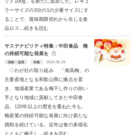
ッド100g」を新たに追加した。レギュ
ラーサイズの3分の1の少量サイズにす
ることで、賞味期限切れから生じる食
品ロス…続きを読む
サステナビリティ特集：中田食品 梅
の持続可能な発展を
2024.06.29
漬物・佃煮
特集
◇わが社の取り組み 「南高梅」の
主要産地となる和歌山県に拠点を置
き、地場産業である梅干し作りの担い
手となり地域に貢献してきた中田食
品。120年以上の歴史を重ねた今も、
梅産業の持続可能な発展に向け新たな
挑戦を続けている。近年は食の多様化
とともに梅干し…続きを読む