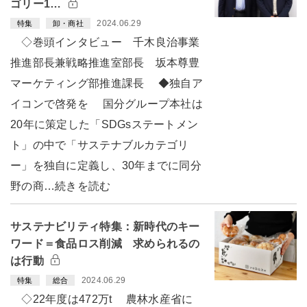
ゴリー1…
2024.06.29
特集
卸・商社
◇巻頭インタビュー 千木良治事業
推進部長兼戦略推進室部長 坂本尊豊
マーケティング部推進課長 ◆独自ア
イコンで啓発を 国分グループ本社は
20年に策定した「SDGsステートメン
ト」の中で「サステナブルカテゴリ
ー」を独自に定義し、30年までに同分
野の商…続きを読む
サステナビリティ特集：新時代のキー
ワード＝食品ロス削減 求められるの
は行動
2024.06.29
特集
総合
◇22年度は472万t 農林水産省に