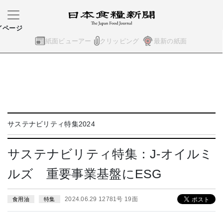
イページ
紙面ビューアー
クリッピング
最新の紙面
サステナビリティ特集2024
サステナビリティ特集：J-オイルミ
ルズ 重要事業基盤にESG
2024.06.29 12781号 19面
食用油
特集