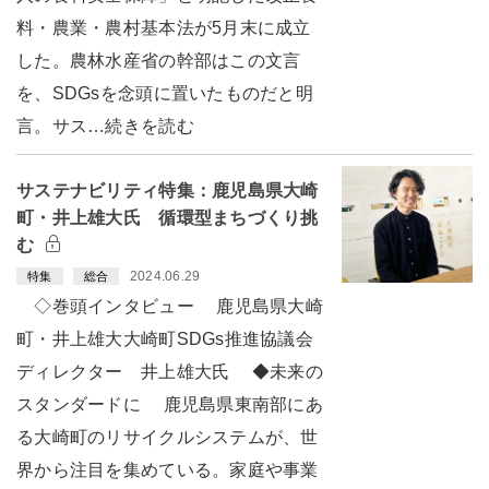
料・農業・農村基本法が5月末に成立
した。農林水産省の幹部はこの文言
を、SDGsを念頭に置いたものだと明
言。サス…続きを読む
サステナビリティ特集：鹿児島県大崎
町・井上雄大氏 循環型まちづくり挑
む
2024.06.29
特集
総合
◇巻頭インタビュー 鹿児島県大崎
町・井上雄大大崎町SDGs推進協議会
ディレクター 井上雄大氏 ◆未来の
スタンダードに 鹿児島県東南部にあ
る大崎町のリサイクルシステムが、世
界から注目を集めている。家庭や事業