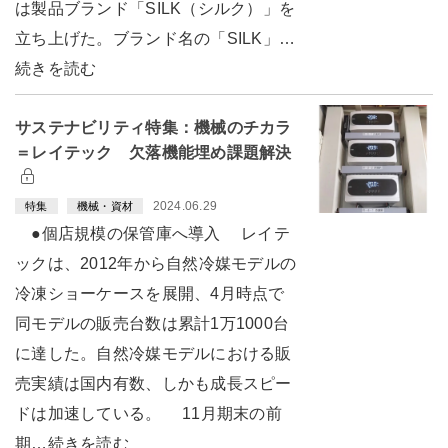
は製品ブランド「SILK（シルク）」を
立ち上げた。ブランド名の「SILK」…
続きを読む
サステナビリティ特集：機械のチカラ
＝レイテック 欠落機能埋め課題解決
2024.06.29
特集
機械・資材
●個店規模の保管庫へ導入 レイテ
ックは、2012年から自然冷媒モデルの
冷凍ショーケースを展開、4月時点で
同モデルの販売台数は累計1万1000台
に達した。自然冷媒モデルにおける販
売実績は国内有数、しかも成長スピー
ドは加速している。 11月期末の前
期…続きを読む