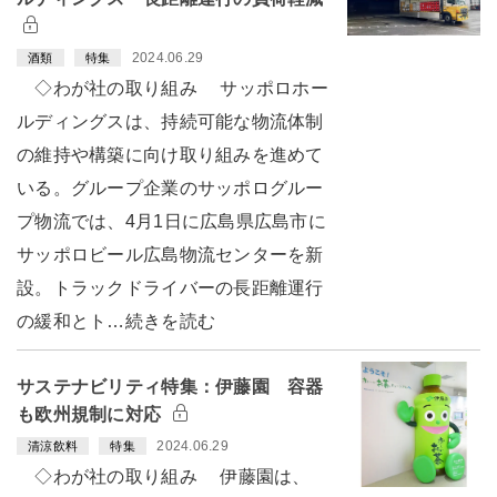
2024.06.29
酒類
特集
◇わが社の取り組み サッポロホー
ルディングスは、持続可能な物流体制
の維持や構築に向け取り組みを進めて
いる。グループ企業のサッポログルー
プ物流では、4月1日に広島県広島市に
サッポロビール広島物流センターを新
設。トラックドライバーの長距離運行
の緩和とト…続きを読む
サステナビリティ特集：伊藤園 容器
も欧州規制に対応
2024.06.29
清涼飲料
特集
◇わが社の取り組み 伊藤園は、