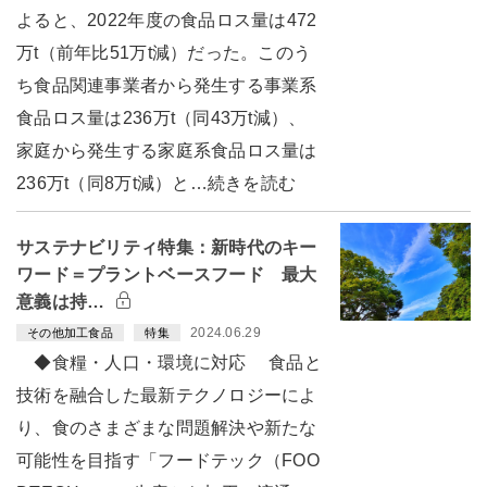
よると、2022年度の食品ロス量は472
万t（前年比51万t減）だった。このう
ち食品関連事業者から発生する事業系
食品ロス量は236万t（同43万t減）、
家庭から発生する家庭系食品ロス量は
236万t（同8万t減）と…続きを読む
サステナビリティ特集：新時代のキー
ワード＝プラントベースフード 最大
意義は持…
2024.06.29
その他加工食品
特集
◆食糧・人口・環境に対応 食品と
技術を融合した最新テクノロジーによ
り、食のさまざまな問題解決や新たな
可能性を目指す「フードテック（FOO