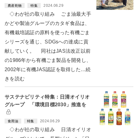
2024.06.29
農産乾物
特集
◇わが社の取り組み ごま油最大手
かどや製油グループのカタギ食品は、
有機栽培認証の原料を使った有機ごま
シリーズを通じ、SDGsへの達成に貢
献していく。 同社はJAS法改正以前
の1986年から有機ごま製品を開発し、
2002年に有機JAS認証を取得した…続
きを読む
サステナビリティ特集：日清オイリオ
グループ 「環境目標2030」推進を
2024.06.29
食用油
特集
◇わが社の取り組み 日清オイリオ