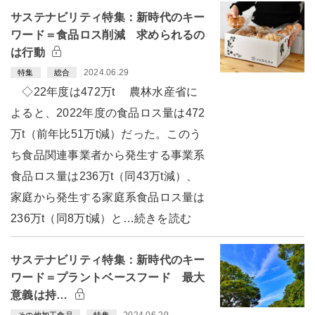
サステナビリティ特集：新時代のキー
ワード＝食品ロス削減 求められるの
は行動
2024.06.29
特集
総合
◇22年度は472万t 農林水産省に
よると、2022年度の食品ロス量は472
万t（前年比51万t減）だった。このう
ち食品関連事業者から発生する事業系
食品ロス量は236万t（同43万t減）、
家庭から発生する家庭系食品ロス量は
236万t（同8万t減）と…続きを読む
サステナビリティ特集：新時代のキー
ワード＝プラントベースフード 最大
意義は持…
2024.06.29
その他加工食品
特集