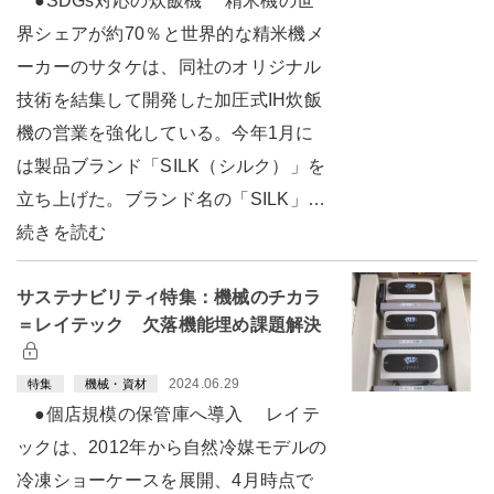
●SDGs対応の炊飯機 精米機の世
界シェアが約70％と世界的な精米機メ
ーカーのサタケは、同社のオリジナル
技術を結集して開発した加圧式IH炊飯
機の営業を強化している。今年1月に
は製品ブランド「SILK（シルク）」を
立ち上げた。ブランド名の「SILK」…
続きを読む
サステナビリティ特集：機械のチカラ
＝レイテック 欠落機能埋め課題解決
2024.06.29
特集
機械・資材
●個店規模の保管庫へ導入 レイテ
ックは、2012年から自然冷媒モデルの
冷凍ショーケースを展開、4月時点で