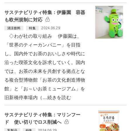
サステナビリティ特集：伊藤園 容器
も欧州規制に対応
2024.06.29
清涼飲料
特集
◇わが社の取り組み 伊藤園は、
「世界のティーカンパニー」を目指
し、国内外でお茶のおいしさや時代に
沿った喫茶文化を訴求していく。国内
では、お茶の未来を共創する拠点とな
る複合型博物館「お茶の文化創造博物
館」と「お～いお茶ミュージアム」を
旧新橋停車場内（…続きを読む
サステナビリティ特集：マリンフー
ド 使い切りでロス削減へ
2024.06.29
乳製品
特集