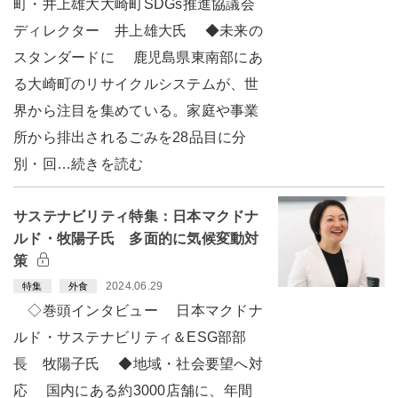
町・井上雄大大崎町SDGs推進協議会
ディレクター 井上雄大氏 ◆未来の
スタンダードに 鹿児島県東南部にあ
る大崎町のリサイクルシステムが、世
界から注目を集めている。家庭や事業
所から排出されるごみを28品目に分
別・回…続きを読む
サステナビリティ特集：日本マクドナ
ルド・牧陽子氏 多面的に気候変動対
策
2024.06.29
特集
外食
◇巻頭インタビュー 日本マクドナ
ルド・サステナビリティ＆ESG部部
長 牧陽子氏 ◆地域・社会要望へ対
応 国内にある約3000店舗に、年間