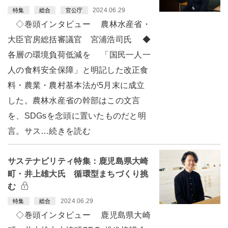
2024.06.29
特集
総合
官公庁
◇巻頭インタビュー 農林水産省・
大臣官房総括審議官 宮浦浩司氏 ◆
各層の環境負荷低減を 「国民一人一
人の食料安全保障」と明記した改正食
料・農業・農村基本法が5月末に成立
した。農林水産省の幹部はこの文言
を、SDGsを念頭に置いたものだと明
言。サス…続きを読む
サステナビリティ特集：鹿児島県大崎
町・井上雄大氏 循環型まちづくり挑
む
2024.06.29
特集
総合
◇巻頭インタビュー 鹿児島県大崎