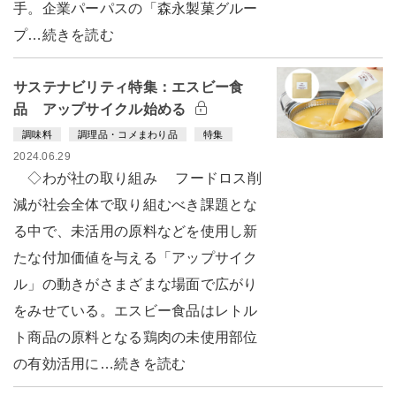
手。企業パーパスの「森永製菓グルー
プ…続きを読む
サステナビリティ特集：エスビー食
品 アップサイクル始める
調味料
調理品・コメまわり品
特集
2024.06.29
◇わが社の取り組み フードロス削
減が社会全体で取り組むべき課題とな
る中で、未活用の原料などを使用し新
たな付加価値を与える「アップサイク
ル」の動きがさまざまな場面で広がり
をみせている。エスビー食品はレトル
ト商品の原料となる鶏肉の未使用部位
の有効活用に…続きを読む