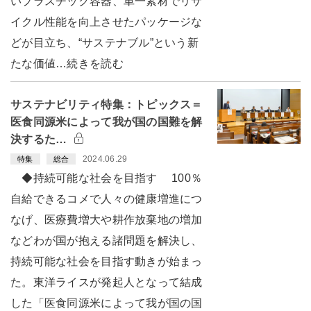
いプラスチック容器、単一素材でリサ
イクル性能を向上させたパッケージな
どが目立ち、“サステナブル”という新
たな価値…続きを読む
サステナビリティ特集：トピックス＝
医食同源米によって我が国の国難を解
決するた…
2024.06.29
特集
総合
◆持続可能な社会を目指す 100％
自給できるコメで人々の健康増進につ
なげ、医療費増大や耕作放棄地の増加
などわが国が抱える諸問題を解決し、
持続可能な社会を目指す動きが始まっ
た。東洋ライスが発起人となって結成
した「医食同源米によって我が国の国