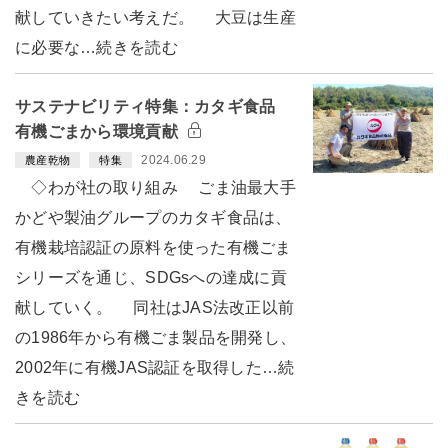
献していきたい考えだ。 大豆は生産
に必要な…続きを読む
サステナビリティ特集：カタギ食品
有機ごまから環境貢献
2024.06.29
農産乾物
特集
◇わが社の取り組み ごま油最大手
かどや製油グループのカタギ食品は、
有機栽培認証の原料を使った有機ごま
シリーズを通じ、SDGsへの達成に貢
献していく。 同社はJAS法改正以前
の1986年から有機ごま製品を開発し、
2002年に有機JAS認証を取得した…続
きを読む