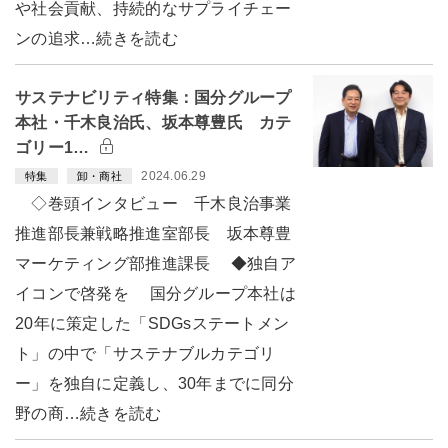
や社会貢献、持続的なサプライチェー
ンの追求…続きを読む
サステナビリティ特集：国分グループ
本社・千木良治氏、坂本尊豊氏 カテ
ゴリー1…
2024.06.29
特集
卸・商社
◇巻頭インタビュー 千木良治事業
推進部長兼戦略推進室部長 坂本尊豊
マーケティング部推進課長 ◆独自ア
イコンで啓発を 国分グループ本社は
20年に策定した「SDGsステートメン
ト」の中で「サステナブルカテゴリ
ー」を独自に定義し、30年までに同分
野の商…続きを読む