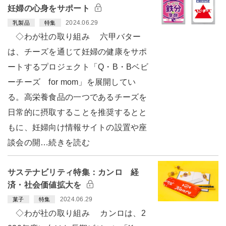
妊婦の心身をサポート
2024.06.29
乳製品
特集
◇わが社の取り組み 六甲バター
は、チーズを通じて妊婦の健康をサポ
ートするプロジェクト「Q・B・Bベビ
ーチーズ for mom」を展開してい
る。高栄養食品の一つであるチーズを
日常的に摂取することを推奨するとと
もに、妊婦向け情報サイトの設置や座
談会の開…続きを読む
サステナビリティ特集：カンロ 経
済・社会価値拡大を
2024.06.29
菓子
特集
◇わが社の取り組み カンロは、2