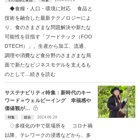
◆食糧・人口・環境に対応 食品と
技術を融合した最新テクノロジーによ
り、食のさまざまな問題解決や新たな
可能性を目指す「フードテック（FOO
DTECH）」。生産から加工、流通、
調理や消費など食分野のさまざまな局
面で新たなビジネスモデルを支えるも
のとして…続きを読む
サステナビリティ特集：新時代のキー
ワード＝ウェルビーイング 幸福感や
価値観が…
2024.06.29
特集
総合
◇多様化の中で居場所を コロナ禍
以降、テレワークの浸透などから、多