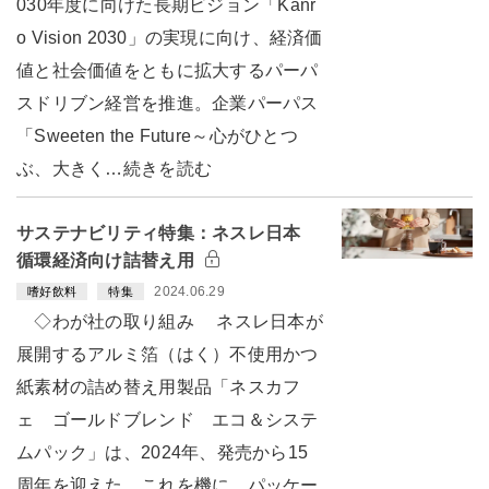
030年度に向けた長期ビジョン「Kanr
o Vision 2030」の実現に向け、経済価
値と社会価値をともに拡大するパーパ
スドリブン経営を推進。企業パーパス
「Sweeten the Future～心がひとつ
ぶ、大きく…続きを読む
サステナビリティ特集：ネスレ日本
循環経済向け詰替え用
2024.06.29
嗜好飲料
特集
◇わが社の取り組み ネスレ日本が
展開するアルミ箔（はく）不使用かつ
紙素材の詰め替え用製品「ネスカフ
ェ ゴールドブレンド エコ＆システ
ムパック」は、2024年、発売から15
周年を迎えた。これを機に、パッケー