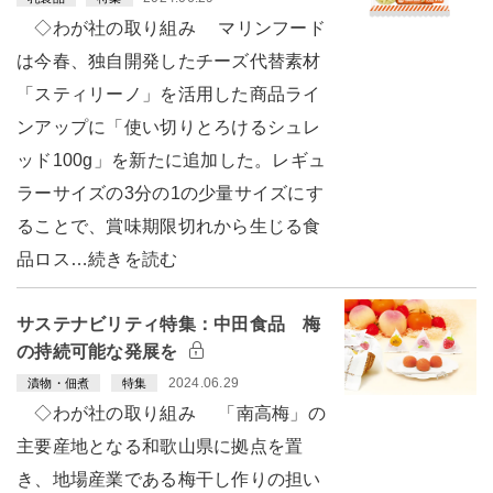
◇わが社の取り組み マリンフード
は今春、独自開発したチーズ代替素材
「スティリーノ」を活用した商品ライ
ンアップに「使い切りとろけるシュレ
ッド100g」を新たに追加した。レギュ
ラーサイズの3分の1の少量サイズにす
ることで、賞味期限切れから生じる食
品ロス…続きを読む
サステナビリティ特集：中田食品 梅
の持続可能な発展を
2024.06.29
漬物・佃煮
特集
◇わが社の取り組み 「南高梅」の
主要産地となる和歌山県に拠点を置
き、地場産業である梅干し作りの担い