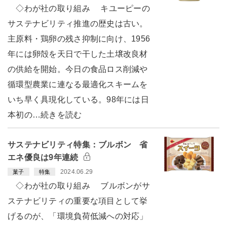
◇わが社の取り組み キユーピーの
サステナビリティ推進の歴史は古い。
主原料・鶏卵の残さ抑制に向け、1956
年には卵殻を天日で干した土壌改良材
の供給を開始。今日の食品ロス削減や
循環型農業に連なる最適化スキームを
いち早く具現化している。98年には日
本初の…続きを読む
サステナビリティ特集：ブルボン 省
エネ優良は9年連続
2024.06.29
菓子
特集
◇わが社の取り組み ブルボンがサ
ステナビリティの重要な項目として挙
げるのが、「環境負荷低減への対応」