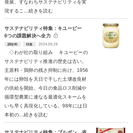
発展、すなわちサステナビリティを実
現するこ…続きを読む
サステナビリティ特集：キユーピー
6つの課題解決へ全力
2024.06.29
調味料
特集
◇わが社の取り組み キユーピーの
サステナビリティ推進の歴史は古い。
主原料・鶏卵の残さ抑制に向け、1956
年には卵殻を天日で干した土壌改良材
の供給を開始。今日の食品ロス削減や
循環型農業に連なる最適化スキームを
いち早く具現化している。98年には日
本初の…続きを読む
サステナビリティ特集：ブルボン 省