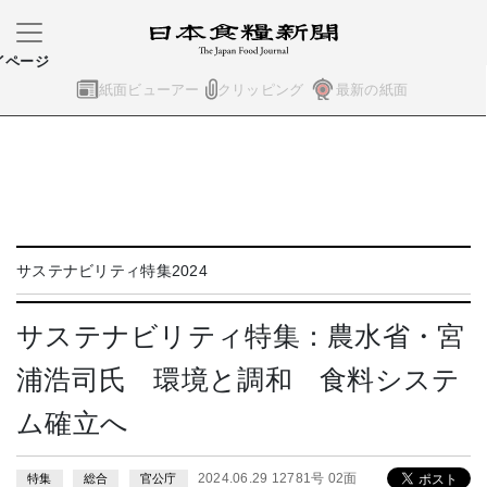
イページ
紙面ビューアー
クリッピング
最新の紙面
サステナビリティ特集2024
サステナビリティ特集：農水省・宮
浦浩司氏 環境と調和 食料システ
ム確立へ
2024.06.29 12781号 02面
特集
総合
官公庁