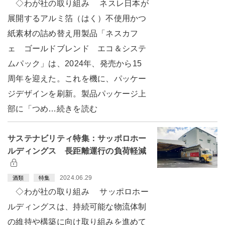
◇わが社の取り組み ネスレ日本が
展開するアルミ箔（はく）不使用かつ
紙素材の詰め替え用製品「ネスカフ
ェ ゴールドブレンド エコ＆システ
ムパック」は、2024年、発売から15
周年を迎えた。これを機に、パッケー
ジデザインを刷新。製品パッケージ上
部に「つめ…続きを読む
サステナビリティ特集：サッポロホー
ルディングス 長距離運行の負荷軽減
2024.06.29
酒類
特集
◇わが社の取り組み サッポロホー
ルディングスは、持続可能な物流体制
の維持や構築に向け取り組みを進めて