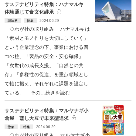
サステナビリティ特集：ハナマルキ
体験通じて食文化継承
2024.06.29
調味料
特集
◇わが社の取り組み ハナマルキは
「素材とモノ作りを大切にしていく」
という企業理念の下、事業における四
つの柱、「製品の安全・安心確保」
「次世代の成長支援」「自然との共
存」「多様性の促進」を重点領域とし
て軸に据え、それぞれに課題を設定し
ている。 その…続きを読む
サステナビリティ特集：マルヤナギ小
倉屋 蒸し大豆で未来型追求
2024.06.29
惣菜
特集
◇わが社の取り組み マルヤナギ小