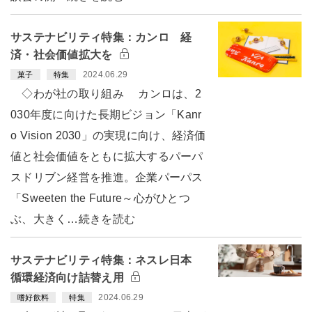
サステナビリティ特集：カンロ 経
済・社会価値拡大を
2024.06.29
菓子
特集
◇わが社の取り組み カンロは、2
030年度に向けた長期ビジョン「Kanr
o Vision 2030」の実現に向け、経済価
値と社会価値をともに拡大するパーパ
スドリブン経営を推進。企業パーパス
「Sweeten the Future～心がひとつ
ぶ、大きく…続きを読む
サステナビリティ特集：ネスレ日本
循環経済向け詰替え用
2024.06.29
嗜好飲料
特集