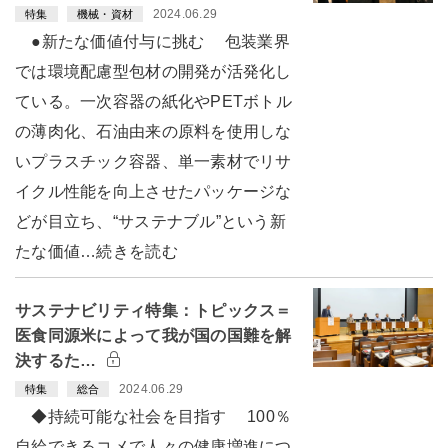
2024.06.29
特集
機械・資材
●新たな価値付与に挑む 包装業界
では環境配慮型包材の開発が活発化し
ている。一次容器の紙化やPETボトル
の薄肉化、石油由来の原料を使用しな
いプラスチック容器、単一素材でリサ
イクル性能を向上させたパッケージな
どが目立ち、“サステナブル”という新
たな価値…続きを読む
サステナビリティ特集：トピックス＝
医食同源米によって我が国の国難を解
決するた…
2024.06.29
特集
総合
◆持続可能な社会を目指す 100％
自給できるコメで人々の健康増進につ