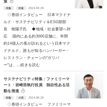
策
2024.06.29
特集
外食
◇巻頭インタビュー 日本マクドナ
ルド・サステナビリティ＆ESG部部
長 牧陽子氏 ◆地域・社会要望へ対
応 国内にある約3000店舗に、年間
約14億人の客が訪れるという日本マク
ドナルド。誰もが知るハンバーガー・
レストラン・チェーンの“ガリバ
ー”は、…続きを読む
サステナビリティ特集：ファミリーマ
ート・岩崎浩執行役員 独自性ある活
動を推進
2024.06.29
特集
小売
◇巻頭インタビュー ファミリーマ