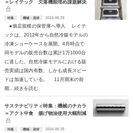
＝レイテック 欠落機能埋め課題解決
2024.06.29
特集
機械・資材
●個店規模の保管庫へ導入 レイテ
ックは、2012年から自然冷媒モデルの
冷凍ショーケースを展開、4月時点で
同モデルの販売台数は累計1万1000台
に達した。自然冷媒モデルにおける販
売実績は国内有数、しかも成長スピー
ドは加速している。 11月期末の前
期…続きを読む
サステナビリティ特集：機械のチカラ
＝アクト中食 揚げ物油使用大幅削減
2024.06.29
特集
機械・資材