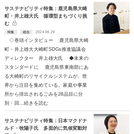
サステナビリティ特集：鹿児島県大崎
町・井上雄大氏 循環型まちづくり挑
む
2024.06.29
特集
総合
◇巻頭インタビュー 鹿児島県大崎
町・井上雄大大崎町SDGs推進協議会
ディレクター 井上雄大氏 ◆未来の
スタンダードに 鹿児島県東南部にあ
る大崎町のリサイクルシステムが、世
界から注目を集めている。家庭や事業
所から排出されるごみを28品目に分
別・回…続きを読む
サステナビリティ特集：日本マクドナ
ルド・牧陽子氏 多面的に気候変動対