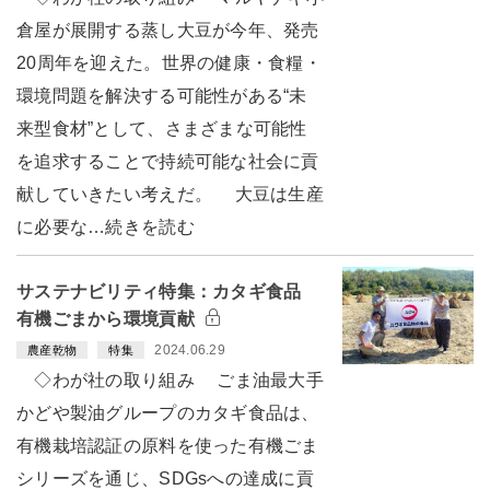
倉屋が展開する蒸し大豆が今年、発売
20周年を迎えた。世界の健康・食糧・
環境問題を解決する可能性がある“未
来型食材”として、さまざまな可能性
を追求することで持続可能な社会に貢
献していきたい考えだ。 大豆は生産
に必要な…続きを読む
サステナビリティ特集：カタギ食品
有機ごまから環境貢献
2024.06.29
農産乾物
特集
◇わが社の取り組み ごま油最大手
かどや製油グループのカタギ食品は、
有機栽培認証の原料を使った有機ごま
シリーズを通じ、SDGsへの達成に貢