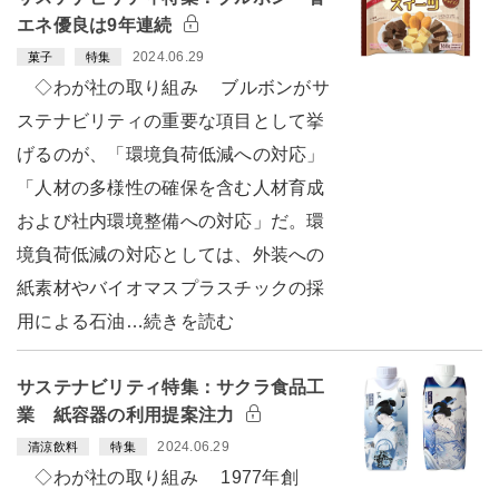
エネ優良は9年連続
2024.06.29
菓子
特集
◇わが社の取り組み ブルボンがサ
ステナビリティの重要な項目として挙
げるのが、「環境負荷低減への対応」
「人材の多様性の確保を含む人材育成
および社内環境整備への対応」だ。環
境負荷低減の対応としては、外装への
紙素材やバイオマスプラスチックの採
用による石油…続きを読む
サステナビリティ特集：サクラ食品工
業 紙容器の利用提案注力
2024.06.29
清涼飲料
特集
◇わが社の取り組み 1977年創