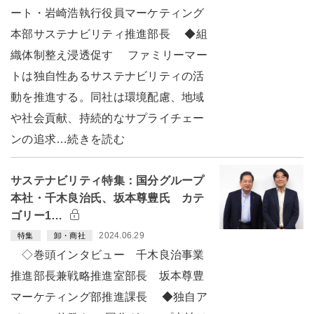
ート・岩崎浩執行役員マーケティング
本部サステナビリティ推進部長 ◆組
織体制整え浸透促す ファミリーマー
トは独自性あるサステナビリティの活
動を推進する。同社は環境配慮、地域
や社会貢献、持続的なサプライチェー
ンの追求…続きを読む
サステナビリティ特集：国分グループ
本社・千木良治氏、坂本尊豊氏 カテ
ゴリー1…
2024.06.29
特集
卸・商社
◇巻頭インタビュー 千木良治事業
推進部長兼戦略推進室部長 坂本尊豊
マーケティング部推進課長 ◆独自ア