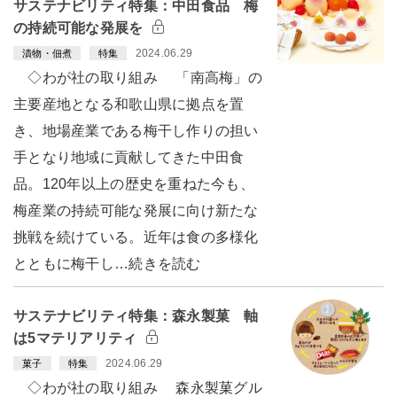
サステナビリティ特集：中田食品 梅
の持続可能な発展を
2024.06.29
漬物・佃煮
特集
◇わが社の取り組み 「南高梅」の
主要産地となる和歌山県に拠点を置
き、地場産業である梅干し作りの担い
手となり地域に貢献してきた中田食
品。120年以上の歴史を重ねた今も、
梅産業の持続可能な発展に向け新たな
挑戦を続けている。近年は食の多様化
とともに梅干し…続きを読む
サステナビリティ特集：森永製菓 軸
は5マテリアリティ
2024.06.29
菓子
特集
◇わが社の取り組み 森永製菓グル