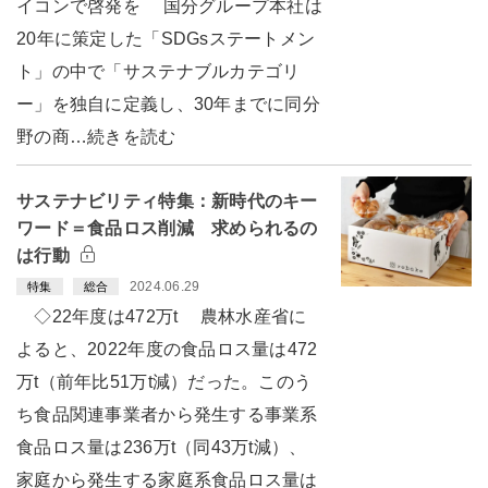
イコンで啓発を 国分グループ本社は
20年に策定した「SDGsステートメン
ト」の中で「サステナブルカテゴリ
ー」を独自に定義し、30年までに同分
野の商…続きを読む
サステナビリティ特集：新時代のキー
ワード＝食品ロス削減 求められるの
は行動
2024.06.29
特集
総合
◇22年度は472万t 農林水産省に
よると、2022年度の食品ロス量は472
万t（前年比51万t減）だった。このう
ち食品関連事業者から発生する事業系
食品ロス量は236万t（同43万t減）、
家庭から発生する家庭系食品ロス量は