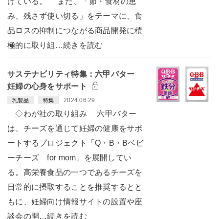
けている。 また、「節・食材の恵
み、残さず使い切る」をテーマに、食
品ロスの抑制につながる商品開発に積
極的に取り組…続きを読む
サステナビリティ特集：六甲バター
妊婦の心身をサポート
2024.06.29
乳製品
特集
◇わが社の取り組み 六甲バター
は、チーズを通じて妊婦の健康をサポ
ートするプロジェクト「Q・B・Bベビ
ーチーズ for mom」を展開してい
る。高栄養食品の一つであるチーズを
日常的に摂取することを推奨するとと
もに、妊婦向け情報サイトの設置や座
談会の開…続きを読む