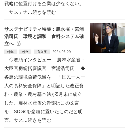
戦略に位置付ける企業は少なくない。
サステナ…続きを読む
サステナビリティ特集：農水省・宮浦
浩司氏 環境と調和 食料システム確
立へ
2024.06.29
特集
総合
官公庁
◇巻頭インタビュー 農林水産省・
大臣官房総括審議官 宮浦浩司氏 ◆
各層の環境負荷低減を 「国民一人一
人の食料安全保障」と明記した改正食
料・農業・農村基本法が5月末に成立
した。農林水産省の幹部はこの文言
を、SDGsを念頭に置いたものだと明
言。サス…続きを読む