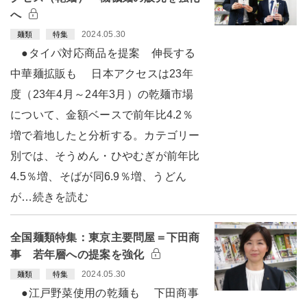
へ
2024.05.30
麺類
特集
●タイパ対応商品を提案 伸長する
中華麺拡販も 日本アクセスは23年
度（23年4月～24年3月）の乾麺市場
について、金額ベースで前年比4.2％
増で着地したと分析する。カテゴリー
別では、そうめん・ひやむぎが前年比
4.5％増、そばが同6.9％増、うどん
が…続きを読む
全国麺類特集：東京主要問屋＝下田商
事 若年層への提案を強化
2024.05.30
麺類
特集
●江戸野菜使用の乾麺も 下田商事