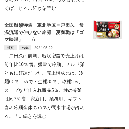
そば、じゃ…続きを読む
全国麺類特集：東北地区＝戸田久 常
温流通で伸びない冷麺 夏商戦は「ゴ
マ味噌」…
2024.05.30
麺類
特集
戸田久は前期、増収増益で売上げは
前年比10％増。猛暑で冷麺、チルド麺
ともに好調だった。売上構成比は、冷
麺60％、ゆで・生麺30％、乾麺5％、
スープなど仕入れ商品5％。柱の冷麺
は同7％増。家庭用、業務用、ギフト
含め冷麺全体の75％が関東市場が占め
る。「…続きを読む