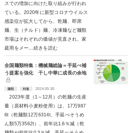
スでの増加に向けた取り組みが行われ
ている。2020年に新型コロナウイルス
感染症が拡大してから、乾麺、即席
麺、生（チルド）麺、冷凍麺など麺類
市場はそれぞれの価値が見直され、家
庭用をメー…続きを読む
全国麺類特集：機械麺総論＝手延べ補
う提案を強化 干し中華に成長の余地
2024.05.30
麺類
特集
2023年度（1～12月）の乾麺の生産
量（原材料小麦粉使用）は、17万987
6t（乾麺類12万6314t、手延べそうめ
ん類5万3562t）、前年比1.6％減（乾
麺類が前年比0.3％減、手延べそうめ