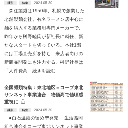
2024.05.30
麺類
特集
森住製麺は1950年、札幌で創業した
老舗製麺会社。有名ラーメン店中心に
麺を納入する業務用専門メーカーで、
昨年から榊野睦氏が新社長に就任、新
たなスタートを切っている。本社1階
には工場直売所を持ち、来店者向けの
新商品開発にも注力する。榊野社長は
「人件費高…続きを読む
全国麺類特集：東北地区＝コープ東北
サンネット事業連合 物価高で値頃感
重視に
2024.05.30
麺類
特集
●白石温麺の留め型発売 生活協同
組合連合会コープ東北サンネット事業