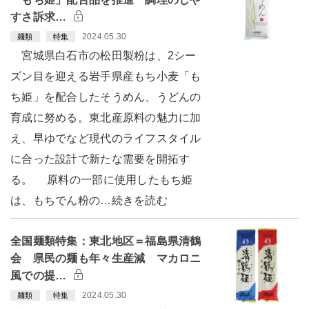
すさ訴求…
2024.05.30
麺類
特集
宮城県白石市の松田製粉は、2シー
ズン目を迎える岩手県産もち小麦「も
ち姫」を配合したそうめん、うどんの
育成に努める。東北産原料の魅力に加
え、早ゆでなど現代のライフスタイル
に合った設計で新たな需要を開拓す
る。 原料の一部に使用したもち姫
は、もちでん粉の…続きを読む
全国麺類特集：東北地区＝福島県清鶴
会 県民の麺も年々生産減 マカロニ
風での提…
2024.05.30
麺類
特集