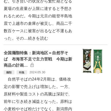
む。引き合いの状況から繁忙期となる
夏場の生産量が上限に達すると予想さ
れるためだ。今期は元旦の能登半島地
震で上越市の倉庫が被災し、商品二千
数百ケースに被害が出るなど不運もあ
った。その…続きを読む
全国麺類特集：新潟地区＝自然芋そ
ば 布海苔不足で主力苦戦 今期は新
商品の計画…
2024.05.30
麺類
特集
自然芋そばの24年2月期は、価格改
定の影響で売上げは増加した。一方、
原材料や製造コストの高騰は深刻で、
前年に引き続き減益となった。原料は
小麦粉やそば粉だけでなく、新潟県内