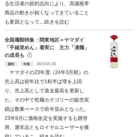
る生活者の節約志向により、高価格帯
商品の動きが鈍くなってきていること
も要因となって…続きを読む
全国麺類特集：関東地区＝ヤマダイ
「手緒里めん」着実に 主力「凄麺」
の成長も
2024.05.30
麺類
特集
ヤマダイの23年度（24年3月期）の
売上高は前年比で1桁半ば増を上回
り、売上高として過去最高を更新し
た。その中で乾麺カテゴリーの販売実
績は数量ベースで前年並みとなった。
23年9月に価格改定を実施するも贈答
用、通常品ともロイヤルユーザーを獲
得しているこ…続きを読む