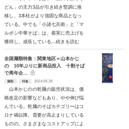
どん」の主力3品が引き続き堅調に推
移し、3本柱がより強固な商品となっ
ている。中でも「小諸七兵衛」と「マ
ルボシ中華そば」は、着実に売上げを
獲得し、成長している…続きを読む
全国麺類特集：関東地区＝山本かじ
の 10年ぶりに新商品投入 十割そば
で周年企…
2024.05.30
麺類
特集
山本かじのの乾麺の販売状況は、価
格改定の影響などもあり、やや伸び悩
んでいる。乾麺のそばカテゴリーはコ
ロナ禍以降、需要が高止まりしている
ものの、さまざまなコストアップによ