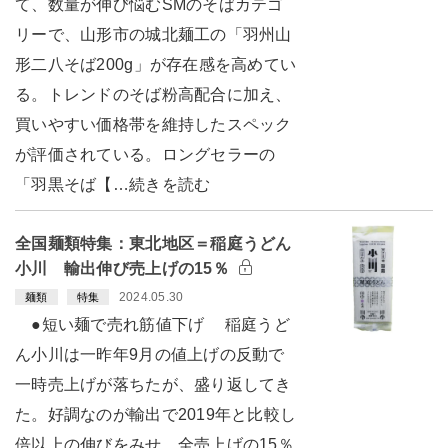
て、数量が伸び悩むSMのそばカテゴ
リーで、山形市の城北麺工の「羽州山
形二八そば200g」が存在感を高めてい
る。トレンドのそば粉高配合に加え、
買いやすい価格帯を維持したスペック
が評価されている。ロングセラーの
「羽黒そば【…続きを読む
全国麺類特集：東北地区＝稲庭うどん
小川 輸出伸び売上げの15％
2024.05.30
麺類
特集
●短い麺で売れ筋値下げ 稲庭うど
ん小川は一昨年9月の値上げの反動で
一時売上げが落ちたが、盛り返してき
た。好調なのが輸出で2019年と比較し
倍以上の伸びをみせ、全売上げの15％