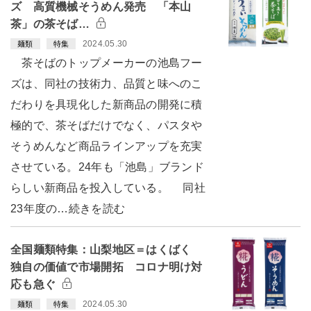
ズ 高質機械そうめん発売 「本山
茶」の茶そば…
2024.05.30
麺類
特集
茶そばのトップメーカーの池島フー
ズは、同社の技術力、品質と味へのこ
だわりを具現化した新商品の開発に積
極的で、茶そばだけでなく、パスタや
そうめんなど商品ラインアップを充実
させている。24年も「池島」ブランド
らしい新商品を投入している。 同社
23年度の…続きを読む
全国麺類特集：山梨地区＝はくばく
独自の価値で市場開拓 コロナ明け対
応も急ぐ
2024.05.30
麺類
特集