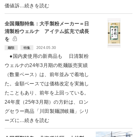
価値訴…続きを読む
全国麺類特集：大手製粉メーカー＝日
清製粉ウェルナ アイテム拡充で成長
を
2024.05.30
麺類
特集
●国内麦使用の新商品も 日清製粉
ウェルナの24年3月期の乾麺販売実績
（数量ベース）は、前年並みで着地し
た。金額ベースでは価格改定を実施し
たこともあり、前年を上回っている。
24年度（25年3月期）の方針は、ロン
グセラー商品「川田製麺讃岐麺」シリ
ーズに…続きを読む