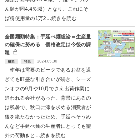
ん類が同4.4％減）となり、これにそ
ば粉使用量の1万2…続きを読む
全国麺類特集：手延べ麺総論＝生産量
の確保に努める 価格改定は今後の課
題
2024.05.30
麺類
特集
昨年は需要のピークであるお盆を過
ぎても旺盛な引き合いが続き、シーズ
ンオフの9月や10月でさえ出荷作業に
追われる会社があった。背景にあるの
は残暑で、秋口に涼を求める消費者が
後を絶たなかったため、手延べそうめ
んなど手延べ麺の生産者にとっても望
外の荷動きと…続きを読む