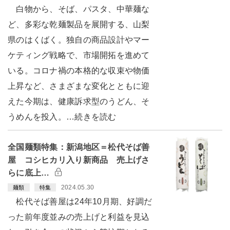
白物から、そば、パスタ、中華麺な
ど、多彩な乾麺製品を展開する、山梨
県のはくばく。独自の商品設計やマー
ケティング戦略で、市場開拓を進めて
いる。コロナ禍の本格的な収束や物価
上昇など、さまざまな変化とともに迎
えた今期は、健康訴求型のうどん、そ
うめんを投入。…続きを読む
全国麺類特集：新潟地区＝松代そば善
屋 コシヒカリ入り新商品 売上げさ
らに底上…
2024.05.30
麺類
特集
松代そば善屋は24年10月期、好調だ
った前年度並みの売上げと利益を見込