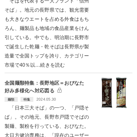
そばを代表する一大ブランド「信州
そば」。地元の長野県では、観光需要
も大きなウエートを占める外食はもち
ろん、麺製品も地域の食品産業をけん
引している。中でも、明治期に長野市
で誕生した乾麺・乾そばは長野県が製
造量で全国トップを誇り、カテゴリー
市場で40％以…続きを読む
全国麺類特集：長野地区＝おびなた
好み多様化へ対応図る
2024.05.30
麺類
特集
「日本三大そば」の一つ、「戸隠そ
ば」。その地元、長野市戸隠でそばの
製麺、製粉を行っている、おびなた。
大日方健治専務は、「現在のユーザー