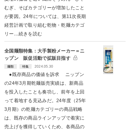
むぎ、そばカテゴリーが増加したこと
が要因。24年については、第11次長期
経営計画で取り組む乾物・乾麺カテゴ
リー…続きを読む
全国麺類特集：大手製粉メーカー＝ニ
ップン 販促活動で拡販目指す
2024.05.30
麺類
特集
●既存商品の価値を訴求 ニップン
の24年3月期乾麺販売実績は、新商品
を投入したことも奏功し、前年を上回
って着地する見込みだ。24年度（25年
3月期）の乾麺カテゴリーの商品戦略
は、既存の商品ラインアップで着実に
売上げを獲得していくため、各商品の