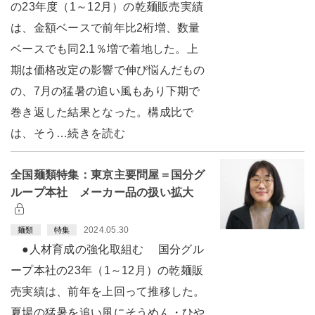
の23年度（1～12月）の乾麺販売実績
は、金額ベースで前年比2桁増、数量
ベースでも同2.1％増で着地した。上
期は価格改定の影響で伸び悩んだもの
の、7月の猛暑の追い風もあり下期で
巻き返した結果となった。構成比で
は、そう…続きを読む
全国麺類特集：東京主要問屋＝国分グ
ループ本社 メーカー品の扱い拡大
2024.05.30
麺類
特集
●人材育成の強化取組む 国分グル
ープ本社の23年（1～12月）の乾麺販
売実績は、前年を上回って推移した。
夏場の猛暑を追い風にそうめん・ひや