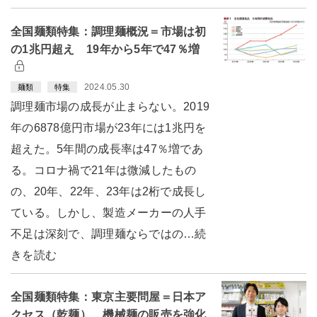
全国麺類特集：調理麺概況＝市場は初
の1兆円超え 19年から5年で47％増
2024.05.30
麺類
特集
調理麺市場の成長が止まらない。2019
年の6878億円市場が23年には1兆円を
超えた。5年間の成長率は47％増であ
る。コロナ禍で21年は微減したもの
の、20年、22年、23年は2桁で成長し
ている。しかし、製造メーカーの人手
不足は深刻で、調理麺ならではの…続
きを読む
全国麺類特集：東京主要問屋＝日本ア
クセス（乾麺） 機械麺の販売を強化