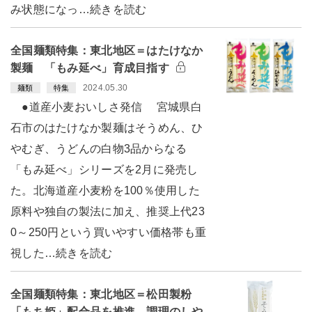
み状態になっ…続きを読む
全国麺類特集：東北地区＝はたけなか
製麺 「もみ延べ」育成目指す
2024.05.30
麺類
特集
●道産小麦おいしさ発信 宮城県白
石市のはたけなか製麺はそうめん、ひ
やむぎ、うどんの白物3品からなる
「もみ延べ」シリーズを2月に発売し
た。北海道産小麦粉を100％使用した
原料や独自の製法に加え、推奨上代23
0～250円という買いやすい価格帯も重
視した…続きを読む
全国麺類特集：東北地区＝松田製粉
「もち姫」配合品を推進 調理のしや