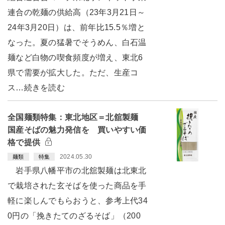
連合の乾麺の供給高（23年3月21日～
24年3月20日）は、前年比15.5％増と
なった。夏の猛暑でそうめん、白石温
麺など白物の喫食頻度が増え、東北6
県で需要が拡大した。ただ、生産コ
ス…続きを読む
全国麺類特集：東北地区＝北舘製麺
国産そばの魅力発信を 買いやすい価
格で提供
2024.05.30
麺類
特集
岩手県八幡平市の北舘製麺は北東北
で栽培された玄そばを使った商品を手
軽に楽しんでもらおうと、参考上代34
0円の「挽きたてのざるそば」（200