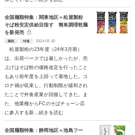
全国麺類特集：関東地区＝松屋製粉
そば粉安定供給目指す 簡単調理乾麺
を新発売
2024.05.30
麺類
特集
松屋製粉の23年度（24年3月期）
は、出荷ベースでは厳しかったが、売
上げはそば粉の価格改定を行ったこと
もあり前年度を上回って着地した。コ
ロナ禍が収束し、行動制限が緩和され
たことで外食産業が回復してきた。ま
た、他業種からFCのそばチェーン店
に参入する新…続きを読む
全国麺類特集：静岡地区＝池島フー