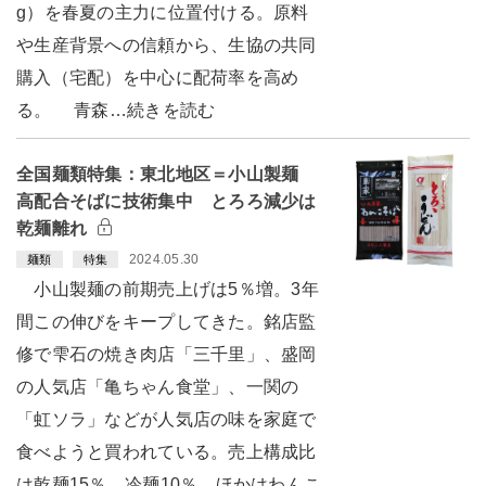
g）を春夏の主力に位置付ける。原料
や生産背景への信頼から、生協の共同
購入（宅配）を中心に配荷率を高め
る。 青森…続きを読む
全国麺類特集：東北地区＝小山製麺
高配合そばに技術集中 とろろ減少は
乾麺離れ
2024.05.30
麺類
特集
小山製麺の前期売上げは5％増。3年
間この伸びをキープしてきた。銘店監
修で雫石の焼き肉店「三千里」、盛岡
の人気店「亀ちゃん食堂」、一関の
「虹ソラ」などが人気店の味を家庭で
食べようと買われている。売上構成比
は乾麺15％、冷麺10％、ほかはわんこ