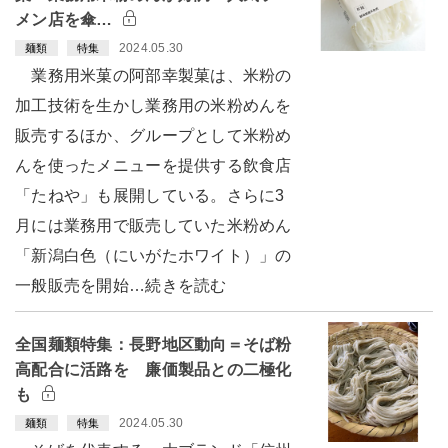
メン店を傘…
2024.05.30
麺類
特集
業務用米菓の阿部幸製菓は、米粉の
加工技術を生かし業務用の米粉めんを
販売するほか、グループとして米粉め
んを使ったメニューを提供する飲食店
「たねや」も展開している。さらに3
月には業務用で販売していた米粉めん
「新潟白色（にいがたホワイト）」の
一般販売を開始…続きを読む
全国麺類特集：長野地区動向＝そば粉
高配合に活路を 廉価製品との二極化
も
2024.05.30
麺類
特集