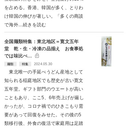
を占める。香港、韓国が多く、とりわ
け韓国の伸びが著しい。「多くの商談
で海外…続きを読む
全国麺類特集：東北地区＝寛文五年
堂 乾・生・冷凍の品揃え お食事処
では味比べ…
2024.05.30
麺類
特集
東北唯一の手延べうどん産地として
知られる稲庭地区でも歴史が古い寛文
五年堂。ギフト部門のウエートが高い
こともあり、ここ5、6年売上げが厳し
かったが、コロナ禍でのひきこもり需
要があって回復をみせた。その後の5
類移行後、外食の復活で家庭用は足踏