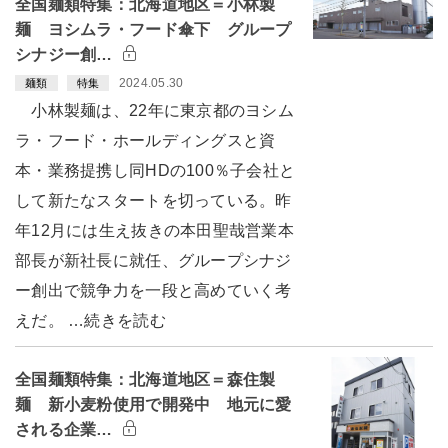
全国麺類特集：北海道地区＝小林製
麺 ヨシムラ・フード傘下 グループ
シナジー創…
2024.05.30
麺類
特集
小林製麺は、22年に東京都のヨシム
ラ・フード・ホールディングスと資
本・業務提携し同HDの100％子会社と
して新たなスタートを切っている。昨
年12月には生え抜きの本田聖哉営業本
部長が新社長に就任、グループシナジ
ー創出で競争力を一段と高めていく考
えだ。 …続きを読む
全国麺類特集：北海道地区＝森住製
麺 新小麦粉使用で開発中 地元に愛
される企業…