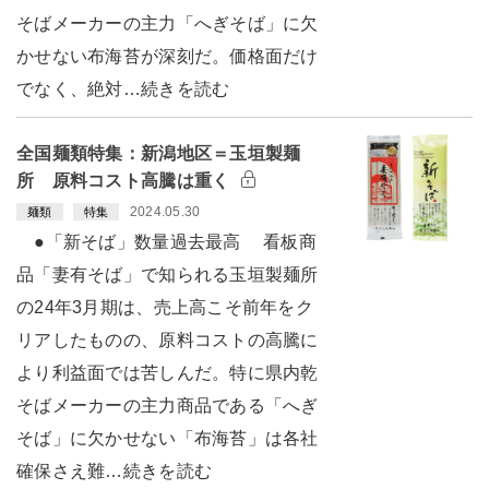
そばメーカーの主力「へぎそば」に欠
かせない布海苔が深刻だ。価格面だけ
でなく、絶対…続きを読む
全国麺類特集：新潟地区＝玉垣製麺
所 原料コスト高騰は重く
2024.05.30
麺類
特集
●「新そば」数量過去最高 看板商
品「妻有そば」で知られる玉垣製麺所
の24年3月期は、売上高こそ前年をク
リアしたものの、原料コストの高騰に
より利益面では苦しんだ。特に県内乾
そばメーカーの主力商品である「へぎ
そば」に欠かせない「布海苔」は各社
確保さえ難…続きを読む