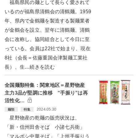
福島県民の麺として長らく愛されて
いるのが福島県清鶴会の清鶴麺。1959
年、県内で金鶴麺を製造する製麺業者
が金鶴会を設立、翌年に清鶴麺、清鶴
会に改称し、協同組合として今日に至
っている。会員は22社で始まり、現在
8社（会長＝佐藤重国会津製麺工業社
長）、生…続きを読む
全国麺類特集：関東地区＝星野物産
主力3品が堅調に推移 “手振り”は再
活性化…
2024.05.30
麺類
特集
星野物産の乾麺の販売状況は、
「新・信州田舎そば 小諸七兵衛」
「マルボシ中華そば」「上州手振りう