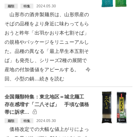
2024.05.30
麺類
特集
山形市の酒井製麺所は、山形県産の
そばの品種をより身近に味わってもら
おうと昨年「出羽かおり本七割そば」
の規格やパッケージをリニューアルし
た。品種の異なる「最上早生本五割そ
ば」も発売し、シリーズ2種の展開で
産地の付加価値をアピールする。 今
回、小型の鍋…続きを読む
全国麺類特集：東北地区＝城北麺工
存在感増す「二八そば」 手頃な価格
帯に訴求…
2024.05.30
麺類
特集
価格改定での大幅な値上がりによっ