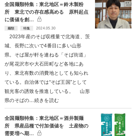
全国麺類特集：東北地区＝鈴木製粉
所 東北での存在感高める 原料起点
に価値を創…
2024.05.30
麺類
特集
2023年産のそば収穫量で北海道、茨
城、長野に次いで4番目に多い山形
県。そば屋が軒を連ねる「そば街道」
が尾花沢市や大石田町など各地にあ
り、東北有数の消費地としても知られ
ている。自治体では“そば王国”として
観光客の誘致を推進している。 山形
県のそばの…続きを読む
全国麺類特集：東北地区＝酒井製麺
所 県産品種で付加価値を 土産物の
需要増へ期…