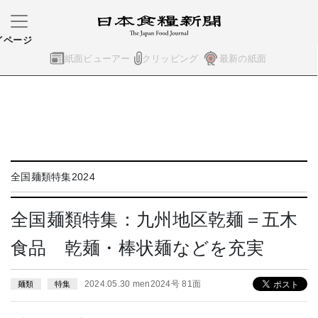
イページ
紙面ビューアー
クリッピング
最新の紙面
全国麺類特集2024
全国麺類特集：九州地区乾麺＝五木
食品 乾麺・棒状麺などを充実
2024.05.30 men2024号 81面
麺類
特集