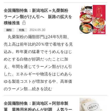
全国麺類特集：新潟地区＝丸榮製粉
ラーメン類がけん引へ 販路の拡大を
積極推進
2024.05.30
麺類
特集
丸榮製粉の麺類部門は24年5月期、
売上高は前年比約20％増で着地する見
込み。昨年夏の猛暑でそうめんをはじ
めとする白物が好調だったことに加
え、年間を通じてラーメン類がけん引
した。エネルギーや物流をはじめあら
ゆる製造コストが増加する中、高単価
のラーメン類…続きを読む
全国麺類特集：新潟地区＝阿部幸製
菓 業務用米粉めんが好調 人気ラー