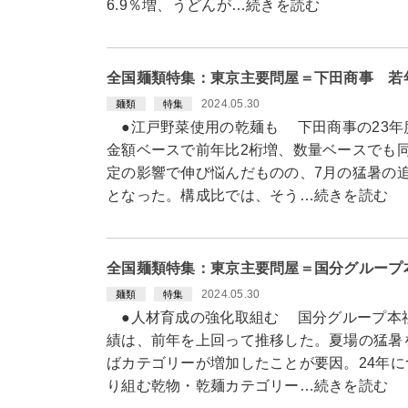
6.9％増、うどんが…続きを読む
全国麺類特集：東京主要問屋＝下田商事 若
2024.05.30
麺類
特集
●江戸野菜使用の乾麺も 下田商事の23年度
金額ベースで前年比2桁増、数量ベースでも同
定の影響で伸び悩んだものの、7月の猛暑の
となった。構成比では、そう…続きを読む
全国麺類特集：東京主要問屋＝国分グループ
2024.05.30
麺類
特集
●人材育成の強化取組む 国分グループ本社の
績は、前年を上回って推移した。夏場の猛暑
ばカテゴリーが増加したことが要因。24年に
り組む乾物・乾麺カテゴリー…続きを読む