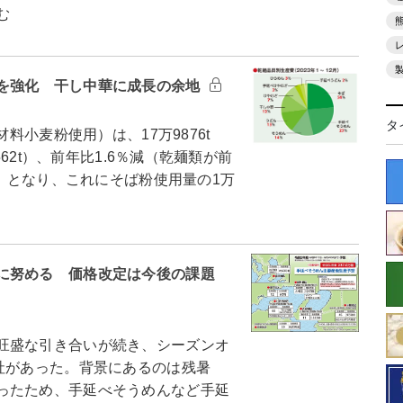
む
を強化 干し中華に成長の余地
タ
料小麦粉使用）は、17万9876t
562t）、前年比1.6％減（乾麺類が前
減）となり、これにそば粉使用量の1万
に努める 価格改定は今後の課題
旺盛な引き合いが続き、シーズンオ
社があった。背景にあるのは残暑
ったため、手延べそうめんなど手延