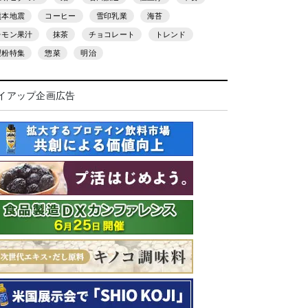
熊本地震
コーヒー
雪印乳業
海苔
レモン果汁
抹茶
チョコレート
トレンド
製粉特集
惣菜
明治
イアップ企画広告