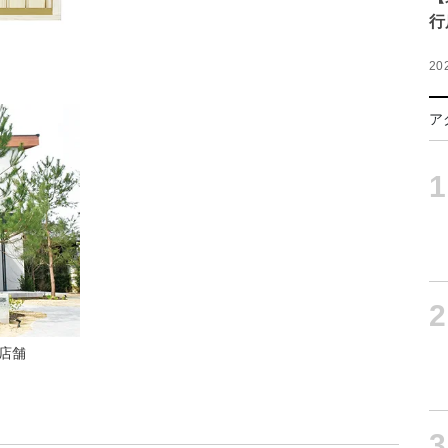
行
20
ア
1
2
店舗
3