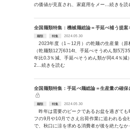
の価値が見直され、家庭用をメー…続きを読
全国麺類特集：機械麺総論＝手延べ補う提案
2024.05.30
麺類
特集
2023年度（1～12月）の乾麺の生産量（原材
（乾麺類12万6314t、手延べそうめん類5万3
年比0.3％減、手延べそうめん類が同4.4％
2…続きを読む
全国麺類特集：手延べ麺総論＝生産量の確保
2024.05.30
麺類
特集
昨年は需要のピークであるお盆を過ぎても
フの9月や10月でさえ出荷作業に追われる会
で、秋口に涼を求める消費者が後を絶たなか