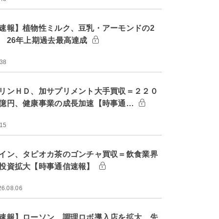
速報】植物性ミルク、豆乳・アーモンドの2
 26年上期過去最高達成
:38
リンＨＤ、加サプリメント大手買収＝２２０
億円、健康事業の成長加速【時事通…
:15
イン、タピオカ茶のゴンチャ買収＝飲食業界
投資拡大【時事通信速報】
26.08.06
速報】ローソン、調理ロボ導入店を拡大 先