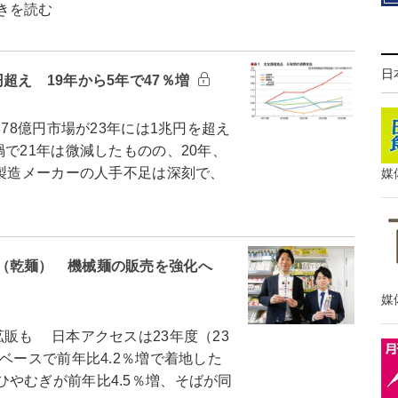
きを読む
日
超え 19年から5年で47％増
878億円市場が23年には1兆円を超え
で21年は微減したものの、20年、
、製造メーカーの人手不足は深刻で、
媒
（乾麺） 機械麺の販売を強化へ
媒
販も 日本アクセスは23年度（23
ベースで前年比4.2％増で着地した
やむぎが前年比4.5％増、そばが同