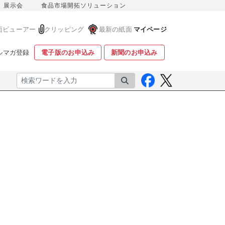
展示会
食品市場開拓ソリューション
面ビューアー
クリッピング
最新の紙面
マイページ
ルマガ登録
電子版のお申込み
新聞のお申込み
検索