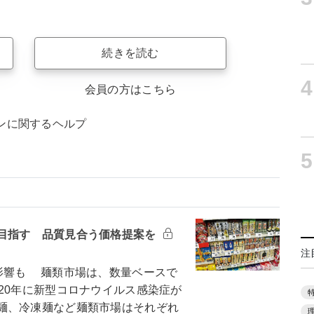
続きを読む
4
会員の方はこちら
ンに関するヘルプ
5
目指す 品質見合う価格提案を
注
影響も 麺類市場は、数量ベースで
20年に新型コロナウイルス感染症が
麺、冷凍麺など麺類市場はそれぞれ