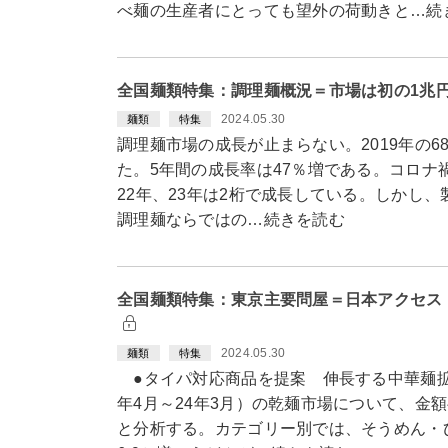
べ麺の生産者にとっても望外の荷動きと…続
全国麺類特集：調理麺概況＝市場は初の1兆円
2024.05.30
麺類
特集
調理麺市場の成長が止まらない。2019年の6
た。5年間の成長率は47％増である。コロナ禍
22年、23年は2桁で成長している。しかし
調理麺ならではの…続きを読む
全国麺類特集：東京主要問屋＝日本アクセス
2024.05.30
麺類
特集
●タイパ対応商品を提案 伸長する中華麺拡
年4月～24年3月）の乾麺市場について、金額
と分析する。カテゴリー別では、そうめん・ひ