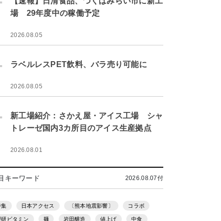
【速報】日清食品、つくばみらい市に新工
場 29年度中の稼働予定
2026.08.05
.
ラベルレスPET飲料、バラ売り可能に
2026.08.05
.
新工場紹介：さかえ屋・アイス工場 シャ
トレーゼ国内3カ所目のアイス生産拠点
2026.08.01
目キーワード
2026.08.07付
特集
日本アクセス
〔熊本地震影響〕
コラボ
理研ビタミン
麺
岩田醸造
値上げ
中食