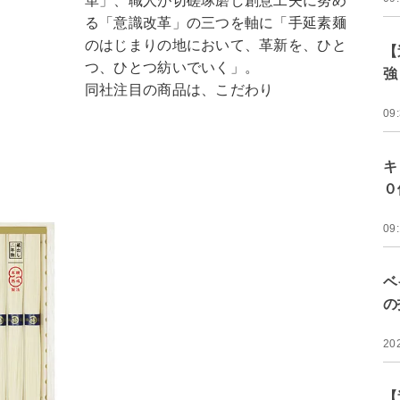
革」、職人が切磋琢磨し創意工夫に努め
る「意識改革」の三つを軸に「手延素麺
のはじまりの地において、革新を、ひと
【
つ、ひとつ紡いでいく」。
強
同社注目の商品は、こだわり
09
キ
０
09
ベ
の
20
【