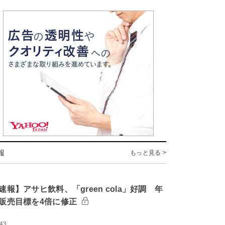
報
もっと見る >
速報】アサヒ飲料、「green cola」好調 年
販売目標を4倍に修正
:43