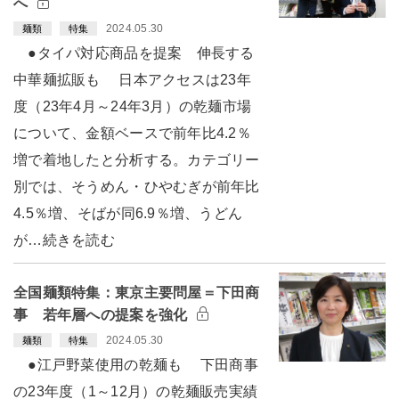
へ
2024.05.30
麺類
特集
●タイパ対応商品を提案 伸長する
中華麺拡販も 日本アクセスは23年
度（23年4月～24年3月）の乾麺市場
について、金額ベースで前年比4.2％
増で着地したと分析する。カテゴリー
別では、そうめん・ひやむぎが前年比
4.5％増、そばが同6.9％増、うどん
が…続きを読む
全国麺類特集：東京主要問屋＝下田商
事 若年層への提案を強化
2024.05.30
麺類
特集
●江戸野菜使用の乾麺も 下田商事
の23年度（1～12月）の乾麺販売実績