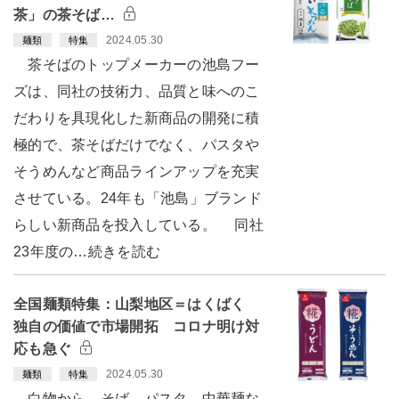
茶」の茶そば…
2024.05.30
麺類
特集
茶そばのトップメーカーの池島フー
ズは、同社の技術力、品質と味へのこ
だわりを具現化した新商品の開発に積
極的で、茶そばだけでなく、パスタや
そうめんなど商品ラインアップを充実
させている。24年も「池島」ブランド
らしい新商品を投入している。 同社
23年度の…続きを読む
全国麺類特集：山梨地区＝はくばく
独自の価値で市場開拓 コロナ明け対
応も急ぐ
2024.05.30
麺類
特集
白物から、そば、パスタ、中華麺な