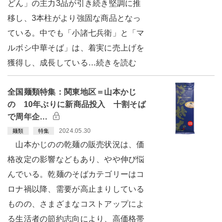
どん」の主力3品が引き続き堅調に推
移し、3本柱がより強固な商品となっ
ている。中でも「小諸七兵衛」と「マ
ルボシ中華そば」は、着実に売上げを
獲得し、成長している…続きを読む
全国麺類特集：関東地区＝山本かじ
の 10年ぶりに新商品投入 十割そば
で周年企…
2024.05.30
麺類
特集
山本かじのの乾麺の販売状況は、価
格改定の影響などもあり、やや伸び悩
んでいる。乾麺のそばカテゴリーはコ
ロナ禍以降、需要が高止まりしている
ものの、さまざまなコストアップによ
る生活者の節約志向により、高価格帯