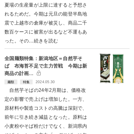
夏場の生産量が上限に達すると予想さ
れるためだ。今期は元旦の能登半島地
震で上越市の倉庫が被災し、商品二千
数百ケースに被害が出るなど不運もあ
った。その…続きを読む
全国麺類特集：新潟地区＝自然芋そ
ば 布海苔不足で主力苦戦 今期は新
商品の計画…
2024.05.30
麺類
特集
自然芋そばの24年2月期は、価格改
定の影響で売上げは増加した。一方、
原材料や製造コストの高騰は深刻で、
前年に引き続き減益となった。原料は
小麦粉やそば粉だけでなく、新潟県内