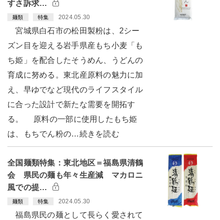
すさ訴求…
2024.05.30
麺類
特集
宮城県白石市の松田製粉は、2シー
ズン目を迎える岩手県産もち小麦「も
ち姫」を配合したそうめん、うどんの
育成に努める。東北産原料の魅力に加
え、早ゆでなど現代のライフスタイル
に合った設計で新たな需要を開拓す
る。 原料の一部に使用したもち姫
は、もちでん粉の…続きを読む
全国麺類特集：東北地区＝福島県清鶴
会 県民の麺も年々生産減 マカロニ
風での提…
2024.05.30
麺類
特集
福島県民の麺として長らく愛されて