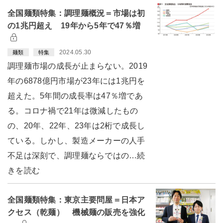
全国麺類特集：調理麺概況＝市場は初
の1兆円超え 19年から5年で47％増
2024.05.30
麺類
特集
調理麺市場の成長が止まらない。2019
年の6878億円市場が23年には1兆円を
超えた。5年間の成長率は47％増であ
る。コロナ禍で21年は微減したもの
の、20年、22年、23年は2桁で成長し
ている。しかし、製造メーカーの人手
不足は深刻で、調理麺ならではの…続
きを読む
全国麺類特集：東京主要問屋＝日本ア
クセス（乾麺） 機械麺の販売を強化