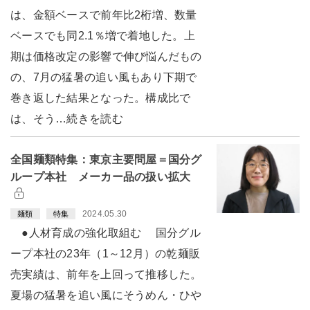
は、金額ベースで前年比2桁増、数量
ベースでも同2.1％増で着地した。上
期は価格改定の影響で伸び悩んだもの
の、7月の猛暑の追い風もあり下期で
巻き返した結果となった。構成比で
は、そう…続きを読む
全国麺類特集：東京主要問屋＝国分グ
ループ本社 メーカー品の扱い拡大
2024.05.30
麺類
特集
●人材育成の強化取組む 国分グル
ープ本社の23年（1～12月）の乾麺販
売実績は、前年を上回って推移した。
夏場の猛暑を追い風にそうめん・ひや