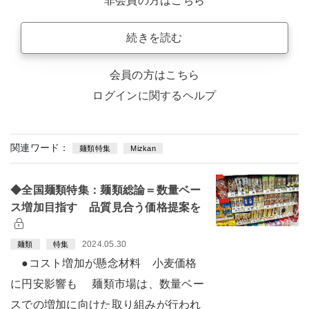
非会員の方はこちら
続きを読む
会員の方はこちら
ログインに関するヘルプ
関連ワード：
麺類特集
Mizkan
◆全国麺類特集：麺類総論＝数量ベー
ス増加目指す 品質見合う価格提案を
2024.05.30
麺類
特集
●コスト増加が懸念材料 小麦価格
に円安影響も 麺類市場は、数量ベー
スでの増加に向けた取り組みが行われ