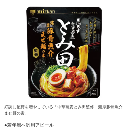
好調に配荷を増やしている「中華蕎麦とみ田監修 濃厚豚骨魚介
まぜ麺の素」
●若年層へ汎用アピール