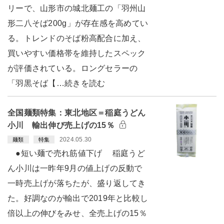
リーで、山形市の城北麺工の「羽州山
形二八そば200g」が存在感を高めてい
る。トレンドのそば粉高配合に加え、
買いやすい価格帯を維持したスペック
が評価されている。ロングセラーの
「羽黒そば【…続きを読む
全国麺類特集：東北地区＝稲庭うどん
小川 輸出伸び売上げの15％
2024.05.30
麺類
特集
●短い麺で売れ筋値下げ 稲庭うど
ん小川は一昨年9月の値上げの反動で
一時売上げが落ちたが、盛り返してき
た。好調なのが輸出で2019年と比較し
倍以上の伸びをみせ、全売上げの15％