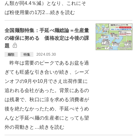
ん類が同4.4％減）となり、これにそ
ば粉使用量の1万2…続きを読む
全国麺類特集：手延べ麺総論＝生産量
の確保に努める 価格改定は今後の課
題
2024.05.30
麺類
特集
昨年は需要のピークであるお盆を過
ぎても旺盛な引き合いが続き、シーズ
ンオフの9月や10月でさえ出荷作業に
追われる会社があった。背景にあるの
は残暑で、秋口に涼を求める消費者が
後を絶たなかったため、手延べそうめ
んなど手延べ麺の生産者にとっても望
外の荷動きと…続きを読む