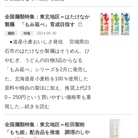
全国麺類特集：東北地区＝はたけなか
製麺 「もみ延べ」育成目指す
2024.05.30
麺類
特集
●道産小麦おいしさ発信 宮城県白
石市のはたけなか製麺はそうめん、ひ
やむぎ、うどんの白物3品からなる
「もみ延べ」シリーズを2月に発売し
た。北海道産小麦粉を100％使用した
原料や独自の製法に加え、推奨上代23
0～250円という買いやすい価格帯も重
視した…続きを読む
全国麺類特集：東北地区＝松田製粉
「もち姫」配合品を推進 調理のしや