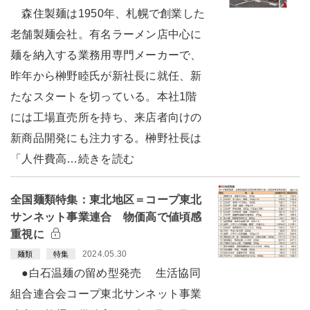
森住製麺は1950年、札幌で創業した
老舗製麺会社。有名ラーメン店中心に
麺を納入する業務用専門メーカーで、
昨年から榊野睦氏が新社長に就任、新
たなスタートを切っている。本社1階
には工場直売所を持ち、来店者向けの
新商品開発にも注力する。榊野社長は
「人件費高…続きを読む
全国麺類特集：東北地区＝コープ東北
サンネット事業連合 物価高で値頃感
重視に
2024.05.30
麺類
特集
●白石温麺の留め型発売 生活協同
組合連合会コープ東北サンネット事業