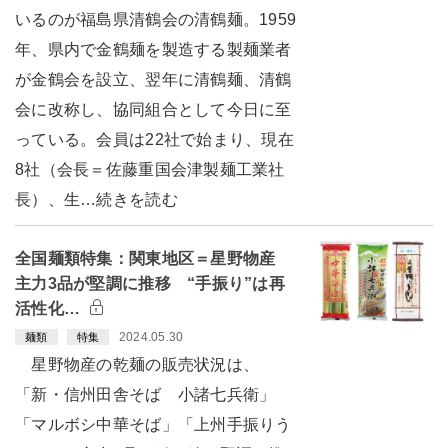
いるのが福島県清鶴会の清鶴麺。1959
年、県内で金鶴麺を製造する製麺業者
が金鶴会を設立、翌年に清鶴麺、清鶴
会に改称し、協同組合として今日に至
っている。会員は22社で始まり、現在
8社（会長＝佐藤重国会津製麺工業社
長）、生…続きを読む
全国麺類特集：関東地区＝星野物産
主力3品が堅調に推移 “手振り”は再
活性化…
2024.05.30
麺類
特集
星野物産の乾麺の販売状況は、
「新・信州田舎そば 小諸七兵衛」
「マルボシ中華そば」「上州手振りう