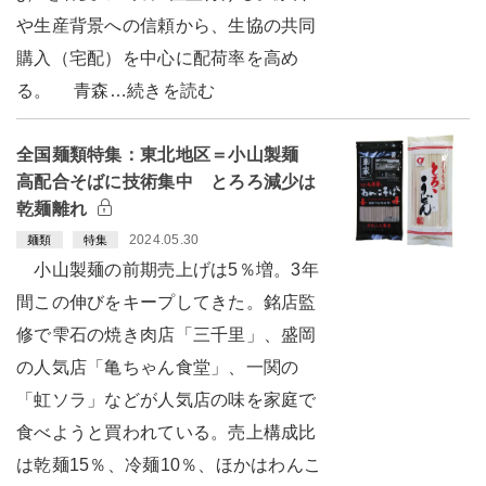
や生産背景への信頼から、生協の共同
購入（宅配）を中心に配荷率を高め
る。 青森…続きを読む
全国麺類特集：東北地区＝小山製麺
高配合そばに技術集中 とろろ減少は
乾麺離れ
2024.05.30
麺類
特集
小山製麺の前期売上げは5％増。3年
間この伸びをキープしてきた。銘店監
修で雫石の焼き肉店「三千里」、盛岡
の人気店「亀ちゃん食堂」、一関の
「虹ソラ」などが人気店の味を家庭で
食べようと買われている。売上構成比
は乾麺15％、冷麺10％、ほかはわんこ