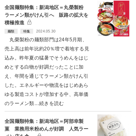
全国麺類特集：新潟地区＝丸榮製粉
ラーメン類がけん引へ 販路の拡大を
積極推進
2024.05.30
麺類
特集
丸榮製粉の麺類部門は24年5月期、
売上高は前年比約20％増で着地する見
込み。昨年夏の猛暑でそうめんをはじ
めとする白物が好調だったことに加
え、年間を通じてラーメン類がけん引
した。エネルギーや物流をはじめあら
ゆる製造コストが増加する中、高単価
のラーメン類…続きを読む
全国麺類特集：新潟地区＝阿部幸製
菓 業務用米粉めんが好調 人気ラー