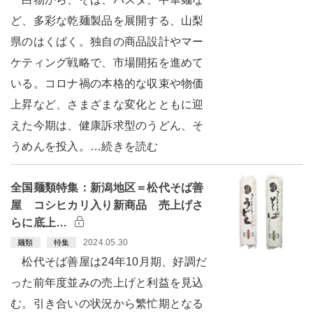
ど、多彩な乾麺製品を展開する、山梨
県のはくばく。独自の商品設計やマー
ケティング戦略で、市場開拓を進めて
いる。コロナ禍の本格的な収束や物価
上昇など、さまざまな変化とともに迎
えた今期は、健康訴求型のうどん、そ
うめんを投入。…続きを読む
全国麺類特集：新潟地区＝松代そば善
屋 コシヒカリ入り新商品 売上げさ
らに底上…
2024.05.30
麺類
特集
松代そば善屋は24年10月期、好調だ
った前年度並みの売上げと利益を見込
む。引き合いの状況から繁忙期となる