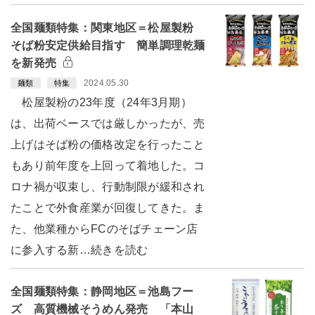
全国麺類特集：関東地区＝松屋製粉
そば粉安定供給目指す 簡単調理乾麺
を新発売
2024.05.30
麺類
特集
松屋製粉の23年度（24年3月期）
は、出荷ベースでは厳しかったが、売
上げはそば粉の価格改定を行ったこと
もあり前年度を上回って着地した。コ
ロナ禍が収束し、行動制限が緩和され
たことで外食産業が回復してきた。ま
た、他業種からFCのそばチェーン店
に参入する新…続きを読む
全国麺類特集：静岡地区＝池島フー
ズ 高質機械そうめん発売 「本山