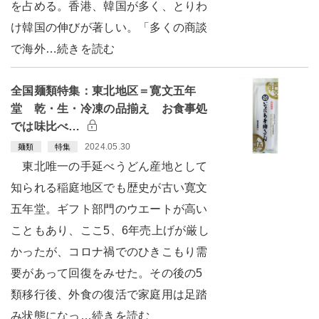
を占める。香港、韓国が多く、とりわ
け韓国の伸びが著しい。「多くの商談
で海外…続きを読む
全国麺類特集：東北地区＝寛文五年
堂 乾・生・冷凍の品揃え お食事処
では味比べ…
2024.05.30
麺類
特集
東北唯一の手延べうどん産地として
知られる稲庭地区でも歴史が古い寛文
五年堂。ギフト部門のウエートが高い
こともあり、ここ5、6年売上げが厳し
かったが、コロナ禍でのひきこもり需
要があって回復をみせた。その後の5
類移行後、外食の復活で家庭用は足踏
み状態になっ…続きを読む