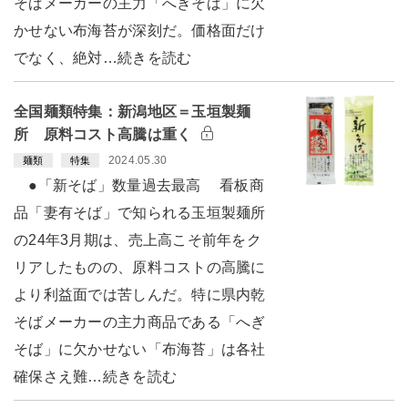
そばメーカーの主力「へぎそば」に欠
かせない布海苔が深刻だ。価格面だけ
でなく、絶対…続きを読む
全国麺類特集：新潟地区＝玉垣製麺
所 原料コスト高騰は重く
2024.05.30
麺類
特集
●「新そば」数量過去最高 看板商
品「妻有そば」で知られる玉垣製麺所
の24年3月期は、売上高こそ前年をク
リアしたものの、原料コストの高騰に
より利益面では苦しんだ。特に県内乾
そばメーカーの主力商品である「へぎ
そば」に欠かせない「布海苔」は各社
確保さえ難…続きを読む