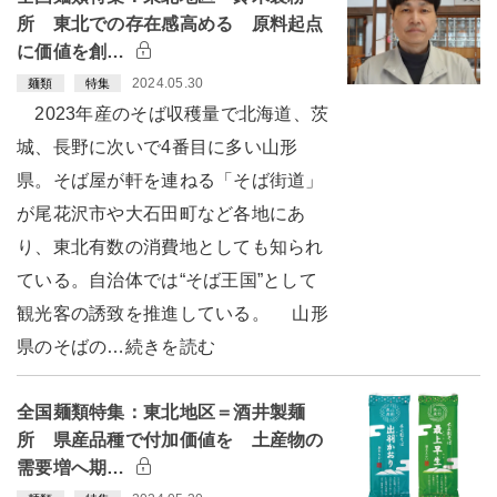
所 東北での存在感高める 原料起点
に価値を創…
2024.05.30
麺類
特集
2023年産のそば収穫量で北海道、茨
城、長野に次いで4番目に多い山形
県。そば屋が軒を連ねる「そば街道」
が尾花沢市や大石田町など各地にあ
り、東北有数の消費地としても知られ
ている。自治体では“そば王国”として
観光客の誘致を推進している。 山形
県のそばの…続きを読む
全国麺類特集：東北地区＝酒井製麺
所 県産品種で付加価値を 土産物の
需要増へ期…