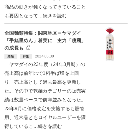
商品の動きが鈍くなってきていること
も要因となって…続きを読む
全国麺類特集：関東地区＝ヤマダイ
「手緒里めん」着実に 主力「凄麺」
の成長も
2024.05.30
麺類
特集
ヤマダイの23年度（24年3月期）の
売上高は前年比で1桁半ば増を上回
り、売上高として過去最高を更新し
た。その中で乾麺カテゴリーの販売実
績は数量ベースで前年並みとなった。
23年9月に価格改定を実施するも贈答
用、通常品ともロイヤルユーザーを獲
得しているこ…続きを読む