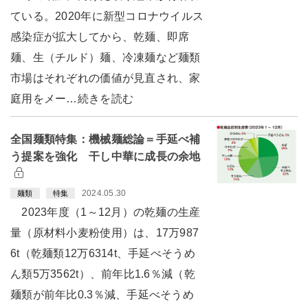
ている。2020年に新型コロナウイルス
感染症が拡大してから、乾麺、即席
麺、生（チルド）麺、冷凍麺など麺類
市場はそれぞれの価値が見直され、家
庭用をメー…続きを読む
全国麺類特集：機械麺総論＝手延べ補
う提案を強化 干し中華に成長の余地
2024.05.30
麺類
特集
2023年度（1～12月）の乾麺の生産
量（原材料小麦粉使用）は、17万987
6t（乾麺類12万6314t、手延べそうめ
ん類5万3562t）、前年比1.6％減（乾
麺類が前年比0.3％減、手延べそうめ