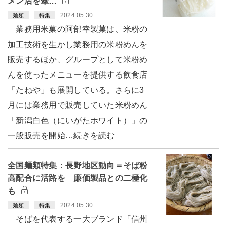
メン店を傘…
2024.05.30
麺類
特集
業務用米菓の阿部幸製菓は、米粉の
加工技術を生かし業務用の米粉めんを
販売するほか、グループとして米粉め
んを使ったメニューを提供する飲食店
「たねや」も展開している。さらに3
月には業務用で販売していた米粉めん
「新潟白色（にいがたホワイト）」の
一般販売を開始…続きを読む
全国麺類特集：長野地区動向＝そば粉
高配合に活路を 廉価製品との二極化
も
2024.05.30
麺類
特集
そばを代表する一大ブランド「信州