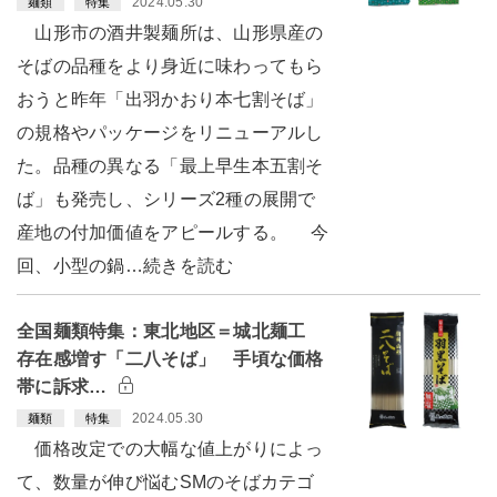
2024.05.30
麺類
特集
山形市の酒井製麺所は、山形県産の
そばの品種をより身近に味わってもら
おうと昨年「出羽かおり本七割そば」
の規格やパッケージをリニューアルし
た。品種の異なる「最上早生本五割そ
ば」も発売し、シリーズ2種の展開で
産地の付加価値をアピールする。 今
回、小型の鍋…続きを読む
全国麺類特集：東北地区＝城北麺工
存在感増す「二八そば」 手頃な価格
帯に訴求…
2024.05.30
麺類
特集
価格改定での大幅な値上がりによっ
て、数量が伸び悩むSMのそばカテゴ