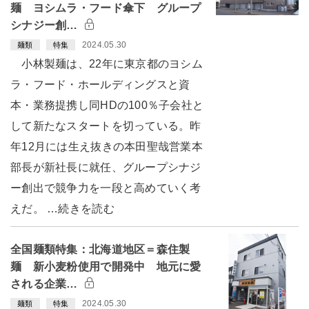
麺 ヨシムラ・フード傘下 グループ
シナジー創…
2024.05.30
麺類
特集
小林製麺は、22年に東京都のヨシム
ラ・フード・ホールディングスと資
本・業務提携し同HDの100％子会社と
して新たなスタートを切っている。昨
年12月には生え抜きの本田聖哉営業本
部長が新社長に就任、グループシナジ
ー創出で競争力を一段と高めていく考
えだ。 …続きを読む
全国麺類特集：北海道地区＝森住製
麺 新小麦粉使用で開発中 地元に愛
される企業…
2024.05.30
麺類
特集