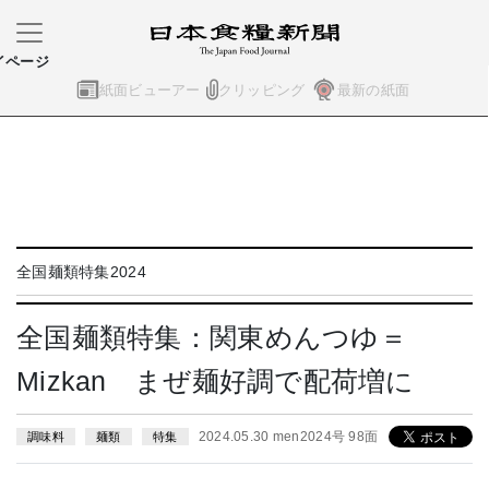
イページ
紙面ビューアー
クリッピング
最新の紙面
全国麺類特集2024
全国麺類特集：関東めんつゆ＝
Mizkan まぜ麺好調で配荷増に
2024.05.30 men2024号 98面
調味料
麺類
特集