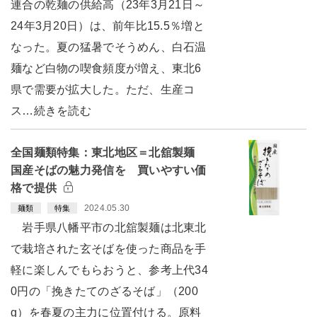
連合の乾麺の供給高（23年3月21日～
24年3月20日）は、前年比15.5％増と
なった。夏の猛暑でそうめん、白石温
麺など白物の喫食頻度が増え、東北6
県で需要が拡大した。ただ、生産コ
ス…続きを読む
全国麺類特集：東北地区＝北舘製麺
国産そばの魅力発信を 買いやすい価
格で提供
2024.05.30
麺類
特集
岩手県八幡平市の北舘製麺は北東北
で栽培された玄そばを使った商品を手
軽に楽しんでもらおうと、参考上代34
0円の「挽きたてのざるそば」（200
g）を春夏の主力に位置付ける。原料