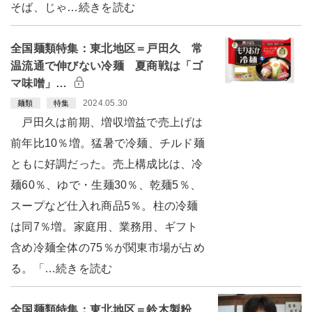
そば、じゃ…続きを読む
全国麺類特集：東北地区＝戸田久 常
温流通で伸びない冷麺 夏商戦は「ゴ
マ味噌」…
2024.05.30
麺類
特集
戸田久は前期、増収増益で売上げは
前年比10％増。猛暑で冷麺、チルド麺
ともに好調だった。売上構成比は、冷
麺60％、ゆで・生麺30％、乾麺5％、
スープなど仕入れ商品5％。柱の冷麺
は同7％増。家庭用、業務用、ギフト
含め冷麺全体の75％が関東市場が占め
る。「…続きを読む
全国麺類特集：東北地区＝鈴木製粉