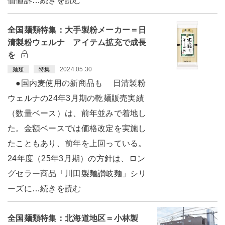
価値訴…続きを読む
全国麺類特集：大手製粉メーカー＝日
清製粉ウェルナ アイテム拡充で成長
を
2024.05.30
麺類
特集
●国内麦使用の新商品も 日清製粉
ウェルナの24年3月期の乾麺販売実績
（数量ベース）は、前年並みで着地し
た。金額ベースでは価格改定を実施し
たこともあり、前年を上回っている。
24年度（25年3月期）の方針は、ロン
グセラー商品「川田製麺讃岐麺」シリ
ーズに…続きを読む
全国麺類特集：北海道地区＝小林製