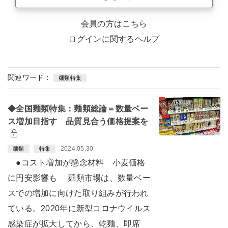
会員の方はこちら
ログインに関するヘルプ
関連ワード：
麺類特集
◆全国麺類特集：麺類総論＝数量ベー
ス増加目指す 品質見合う価格提案を
2024.05.30
麺類
特集
●コスト増加が懸念材料 小麦価格
に円安影響も 麺類市場は、数量ベー
スでの増加に向けた取り組みが行われ
ている。2020年に新型コロナウイルス
感染症が拡大してから、乾麺、即席