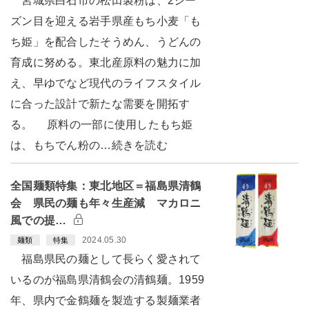
宮城県白石市の松田製粉は、2シー
ズン目を迎える岩手県産もち小麦「も
ち姫」を配合したそうめん、うどんの
育成に努める。東北産原料の魅力に加
え、早ゆでなど現代のライフスタイル
に合った設計で新たな需要を開拓す
る。 原料の一部に使用したもち姫
は、もちでん粉の…続きを読む
全国麺類特集：東北地区＝福島県清鶴
会 県民の麺も年々生産減 マカロニ
風での提…
2024.05.30
麺類
特集
福島県民の麺として長らく愛されて
いるのが福島県清鶴会の清鶴麺。1959
年、県内で金鶴麺を製造する製麺業者