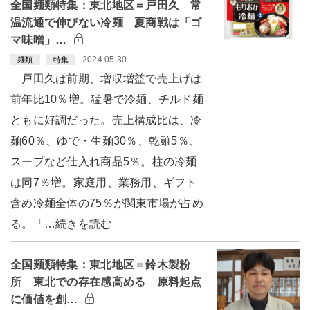
全国麺類特集：東北地区＝戸田久 常
温流通で伸びない冷麺 夏商戦は「ゴ
マ味噌」…
2024.05.30
麺類
特集
戸田久は前期、増収増益で売上げは
前年比10％増。猛暑で冷麺、チルド麺
ともに好調だった。売上構成比は、冷
麺60％、ゆで・生麺30％、乾麺5％、
スープなど仕入れ商品5％。柱の冷麺
は同7％増。家庭用、業務用、ギフト
含め冷麺全体の75％が関東市場が占め
る。「…続きを読む
全国麺類特集：東北地区＝鈴木製粉
所 東北での存在感高める 原料起点
に価値を創…