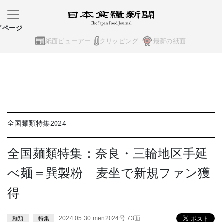
イページ
紙面ビューアー
クリッピング
最新の紙面
全国麺類特集2024
全国麺類特集：奈良・三輪地区手延
べ麺＝巽製粉 麦坐で新規ファン獲
得
2024.05.30 men2024号 73面
麺類
特集