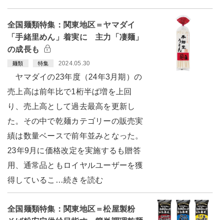
全国麺類特集：関東地区＝ヤマダイ
「手緒里めん」着実に 主力「凄麺」
の成長も
2024.05.30
麺類
特集
ヤマダイの23年度（24年3月期）の
売上高は前年比で1桁半ば増を上回
り、売上高として過去最高を更新し
た。その中で乾麺カテゴリーの販売実
績は数量ベースで前年並みとなった。
23年9月に価格改定を実施するも贈答
用、通常品ともロイヤルユーザーを獲
得しているこ…続きを読む
全国麺類特集：関東地区＝松屋製粉