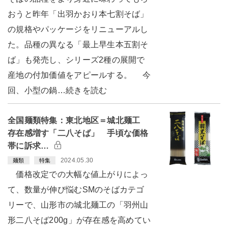
おうと昨年「出羽かおり本七割そば」
の規格やパッケージをリニューアルし
た。品種の異なる「最上早生本五割そ
ば」も発売し、シリーズ2種の展開で
産地の付加価値をアピールする。 今
回、小型の鍋…続きを読む
全国麺類特集：東北地区＝城北麺工
存在感増す「二八そば」 手頃な価格
帯に訴求…
2024.05.30
麺類
特集
価格改定での大幅な値上がりによっ
て、数量が伸び悩むSMのそばカテゴ
リーで、山形市の城北麺工の「羽州山
形二八そば200g」が存在感を高めてい