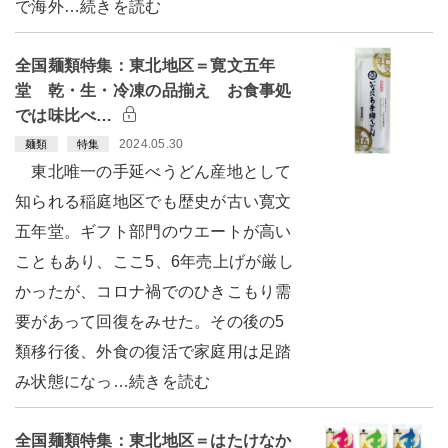
で海外…続きを読む
全国麺類特集：東北地区＝寛文五年
堂 乾・生・冷凍の品揃え お食事処
では味比べ…
2024.05.30
麺類
特集
東北唯一の手延べうどん産地として
知られる稲庭地区でも歴史が古い寛文
五年堂。ギフト部門のウエートが高い
こともあり、ここ5、6年売上げが厳し
かったが、コロナ禍でのひきこもり需
要があって回復をみせた。その後の5
類移行後、外食の復活で家庭用は足踏
み状態になっ…続きを読む
全国麺類特集：東北地区＝はたけなか