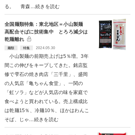
る。 青森…続きを読む
全国麺類特集：東北地区＝小山製麺
高配合そばに技術集中 とろろ減少は
乾麺離れ
2024.05.30
麺類
特集
小山製麺の前期売上げは5％増。3年
間この伸びをキープしてきた。銘店監
修で雫石の焼き肉店「三千里」、盛岡
の人気店「亀ちゃん食堂」、一関の
「虹ソラ」などが人気店の味を家庭で
食べようと買われている。売上構成比
は乾麺15％、冷麺10％、ほかはわんこ
そば、じゃ…続きを読む