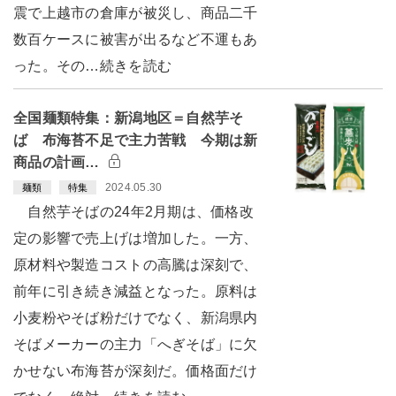
震で上越市の倉庫が被災し、商品二千
数百ケースに被害が出るなど不運もあ
った。その…続きを読む
全国麺類特集：新潟地区＝自然芋そ
ば 布海苔不足で主力苦戦 今期は新
商品の計画…
2024.05.30
麺類
特集
自然芋そばの24年2月期は、価格改
定の影響で売上げは増加した。一方、
原材料や製造コストの高騰は深刻で、
前年に引き続き減益となった。原料は
小麦粉やそば粉だけでなく、新潟県内
そばメーカーの主力「へぎそば」に欠
かせない布海苔が深刻だ。価格面だけ