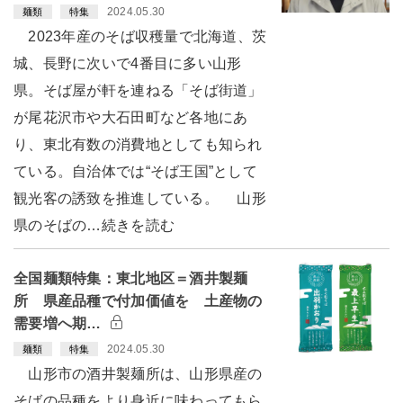
2024.05.30
麺類
特集
2023年産のそば収穫量で北海道、茨
城、長野に次いで4番目に多い山形
県。そば屋が軒を連ねる「そば街道」
が尾花沢市や大石田町など各地にあ
り、東北有数の消費地としても知られ
ている。自治体では“そば王国”として
観光客の誘致を推進している。 山形
県のそばの…続きを読む
全国麺類特集：東北地区＝酒井製麺
所 県産品種で付加価値を 土産物の
需要増へ期…
2024.05.30
麺類
特集
山形市の酒井製麺所は、山形県産の
そばの品種をより身近に味わってもら