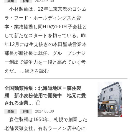
2024.05.30
麺類
特集
小林製麺は、22年に東京都のヨシム
ラ・フード・ホールディングスと資
本・業務提携し同HDの100％子会社と
して新たなスタートを切っている。昨
年12月には生え抜きの本田聖哉営業本
部長が新社長に就任、グループシナジ
ー創出で競争力を一段と高めていく考
えだ。 …続きを読む
全国麺類特集：北海道地区＝森住製
麺 新小麦粉使用で開発中 地元に愛
される企業…
2024.05.30
麺類
特集
森住製麺は1950年、札幌で創業した
老舗製麺会社。有名ラーメン店中心に