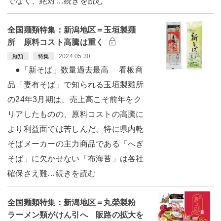
でなく、絶対…続きを読む
全国麺類特集：新潟地区＝玉垣製麺
所 原料コスト高騰は重く
2024.05.30
麺類
特集
●「新そば」数量過去最高 看板商
品「妻有そば」で知られる玉垣製麺所
の24年3月期は、売上高こそ前年をク
リアしたものの、原料コストの高騰に
より利益面では苦しんだ。特に県内乾
そばメーカーの主力商品である「へぎ
そば」に欠かせない「布海苔」は各社
確保さえ難…続きを読む
全国麺類特集：新潟地区＝丸榮製粉
ラーメン類がけん引へ 販路の拡大を