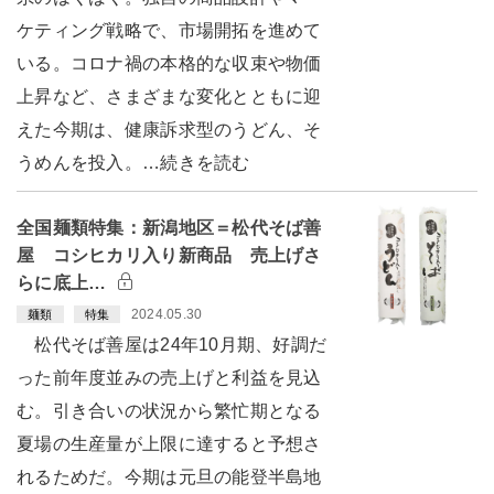
ケティング戦略で、市場開拓を進めて
いる。コロナ禍の本格的な収束や物価
上昇など、さまざまな変化とともに迎
えた今期は、健康訴求型のうどん、そ
うめんを投入。…続きを読む
全国麺類特集：新潟地区＝松代そば善
屋 コシヒカリ入り新商品 売上げさ
らに底上…
2024.05.30
麺類
特集
松代そば善屋は24年10月期、好調だ
った前年度並みの売上げと利益を見込
む。引き合いの状況から繁忙期となる
夏場の生産量が上限に達すると予想さ
れるためだ。今期は元旦の能登半島地