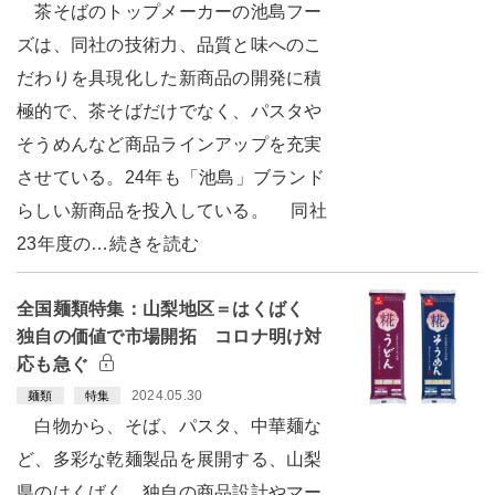
茶そばのトップメーカーの池島フー
ズは、同社の技術力、品質と味へのこ
だわりを具現化した新商品の開発に積
極的で、茶そばだけでなく、パスタや
そうめんなど商品ラインアップを充実
させている。24年も「池島」ブランド
らしい新商品を投入している。 同社
23年度の…続きを読む
全国麺類特集：山梨地区＝はくばく
独自の価値で市場開拓 コロナ明け対
応も急ぐ
2024.05.30
麺類
特集
白物から、そば、パスタ、中華麺な
ど、多彩な乾麺製品を展開する、山梨
県のはくばく。独自の商品設計やマー