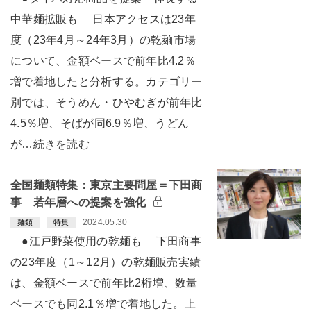
中華麺拡販も 日本アクセスは23年
度（23年4月～24年3月）の乾麺市場
について、金額ベースで前年比4.2％
増で着地したと分析する。カテゴリー
別では、そうめん・ひやむぎが前年比
4.5％増、そばが同6.9％増、うどん
が…続きを読む
全国麺類特集：東京主要問屋＝下田商
事 若年層への提案を強化
2024.05.30
麺類
特集
●江戸野菜使用の乾麺も 下田商事
の23年度（1～12月）の乾麺販売実績
は、金額ベースで前年比2桁増、数量
ベースでも同2.1％増で着地した。上