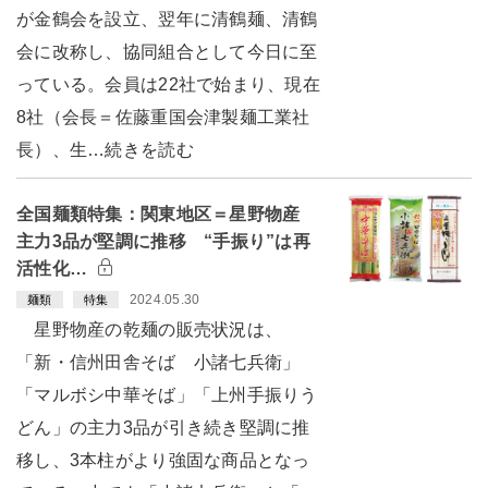
が金鶴会を設立、翌年に清鶴麺、清鶴
会に改称し、協同組合として今日に至
っている。会員は22社で始まり、現在
8社（会長＝佐藤重国会津製麺工業社
長）、生…続きを読む
全国麺類特集：関東地区＝星野物産
主力3品が堅調に推移 “手振り”は再
活性化…
2024.05.30
麺類
特集
星野物産の乾麺の販売状況は、
「新・信州田舎そば 小諸七兵衛」
「マルボシ中華そば」「上州手振りう
どん」の主力3品が引き続き堅調に推
移し、3本柱がより強固な商品となっ