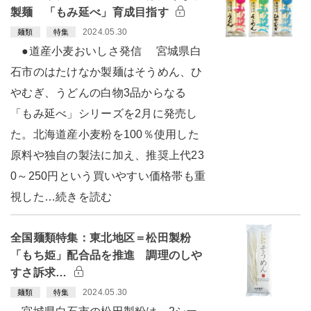
製麺 「もみ延べ」育成目指す
2024.05.30
麺類
特集
●道産小麦おいしさ発信 宮城県白
石市のはたけなか製麺はそうめん、ひ
やむぎ、うどんの白物3品からなる
「もみ延べ」シリーズを2月に発売し
た。北海道産小麦粉を100％使用した
原料や独自の製法に加え、推奨上代23
0～250円という買いやすい価格帯も重
視した…続きを読む
全国麺類特集：東北地区＝松田製粉
「もち姫」配合品を推進 調理のしや
すさ訴求…
2024.05.30
麺類
特集