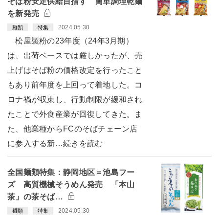
そば粉安定供給目指す 簡単調理乾麺
を新発売
2024.05.30
麺類
特集
松屋製粉の23年度（24年3月期）
は、出荷ベースでは厳しかったが、売
上げはそば粉の価格改定を行ったこと
もあり前年度を上回って着地した。コ
ロナ禍が収束し、行動制限が緩和され
たことで外食産業が回復してきた。ま
た、他業種からFCのそばチェーン店
に参入する新…続きを読む
全国麺類特集：静岡地区＝池島フー
ズ 高質機械そうめん発売 「本山
茶」の茶そば…
2024.05.30
麺類
特集