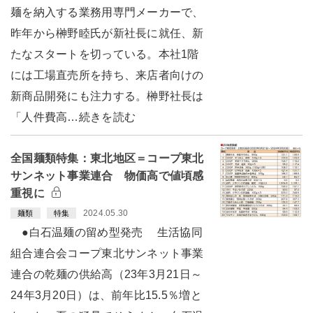
麺を納入する業務用専門メーカーで、
昨年から榊野睦氏が新社長に就任、新
たなスタートを切っている。本社1階
には工場直売所を持ち、来店者向けの
新商品開発にも注力する。榊野社長は
「人件費高…続きを読む
全国麺類特集：東北地区＝コープ東北
サンネット事業連合 物価高で値頃感
重視に
2024.05.30
麺類
特集
●白石温麺の留め型発売 生活協同
組合連合会コープ東北サンネット事業
連合の乾麺の供給高（23年3月21日～
24年3月20日）は、前年比15.5％増と