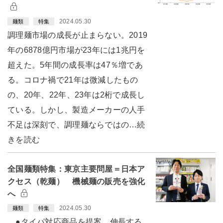
2024.05.30
麺類
特集
調理麺市場の成長が止まらない。2019
年の6878億円市場が23年には1兆円を
超えた。5年間の成長率は47％増であ
る。コロナ禍で21年は微減したもの
の、20年、22年、23年は2桁で成長し
ている。しかし、製造メーカーの人手
不足は深刻で、調理麺ならではの…続
きを読む
全国麺類特集：東京主要問屋＝日本ア
クセス（乾麺） 機械麺の販売を強化
へ
2024.05.30
麺類
特集
●タイパ対応商品を提案 伸長する