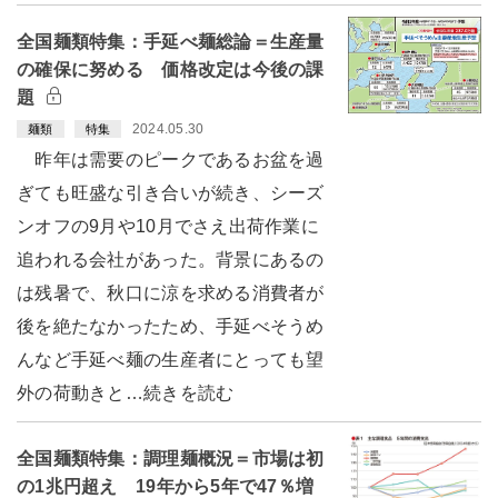
全国麺類特集：手延べ麺総論＝生産量
の確保に努める 価格改定は今後の課
題
2024.05.30
麺類
特集
昨年は需要のピークであるお盆を過
ぎても旺盛な引き合いが続き、シーズ
ンオフの9月や10月でさえ出荷作業に
追われる会社があった。背景にあるの
は残暑で、秋口に涼を求める消費者が
後を絶たなかったため、手延べそうめ
んなど手延べ麺の生産者にとっても望
外の荷動きと…続きを読む
全国麺類特集：調理麺概況＝市場は初
の1兆円超え 19年から5年で47％増