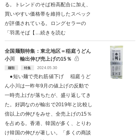
る。トレンドのそば粉高配合に加え、
買いやすい価格帯を維持したスペック
が評価されている。ロングセラーの
「羽黒そば【…続きを読む
全国麺類特集：東北地区＝稲庭うどん
小川 輸出伸び売上げの15％
2024.05.30
麺類
特集
●短い麺で売れ筋値下げ 稲庭うど
ん小川は一昨年9月の値上げの反動で
一時売上げが落ちたが、盛り返してき
た。好調なのが輸出で2019年と比較し
倍以上の伸びをみせ、全売上げの15％
を占める。香港、韓国が多く、とりわ
け韓国の伸びが著しい。「多くの商談