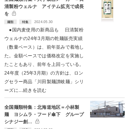
清製粉ウェルナ アイテム拡充で成長
を
2024.05.30
麺類
特集
●国内麦使用の新商品も 日清製粉
ウェルナの24年3月期の乾麺販売実績
（数量ベース）は、前年並みで着地し
た。金額ベースでは価格改定を実施し
たこともあり、前年を上回っている。
24年度（25年3月期）の方針は、ロン
グセラー商品「川田製麺讃岐麺」シリ
ーズに…続きを読む
全国麺類特集：北海道地区＝小林製
麺 ヨシムラ・フード傘下 グループ
シナジー創…