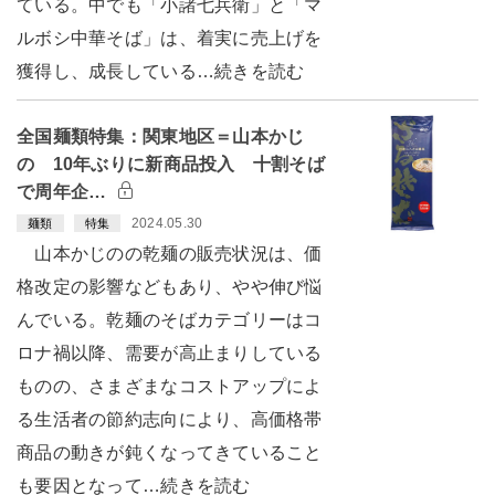
ている。中でも「小諸七兵衛」と「マ
ルボシ中華そば」は、着実に売上げを
獲得し、成長している…続きを読む
全国麺類特集：関東地区＝山本かじ
の 10年ぶりに新商品投入 十割そば
で周年企…
2024.05.30
麺類
特集
山本かじのの乾麺の販売状況は、価
格改定の影響などもあり、やや伸び悩
んでいる。乾麺のそばカテゴリーはコ
ロナ禍以降、需要が高止まりしている
ものの、さまざまなコストアップによ
る生活者の節約志向により、高価格帯
商品の動きが鈍くなってきていること
も要因となって…続きを読む