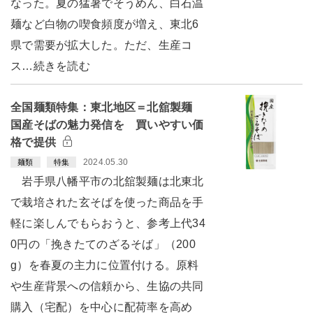
なった。夏の猛暑でそうめん、白石温
麺など白物の喫食頻度が増え、東北6
県で需要が拡大した。ただ、生産コ
ス…続きを読む
全国麺類特集：東北地区＝北舘製麺
国産そばの魅力発信を 買いやすい価
格で提供
2024.05.30
麺類
特集
岩手県八幡平市の北舘製麺は北東北
で栽培された玄そばを使った商品を手
軽に楽しんでもらおうと、参考上代34
0円の「挽きたてのざるそば」（200
g）を春夏の主力に位置付ける。原料
や生産背景への信頼から、生協の共同
購入（宅配）を中心に配荷率を高め