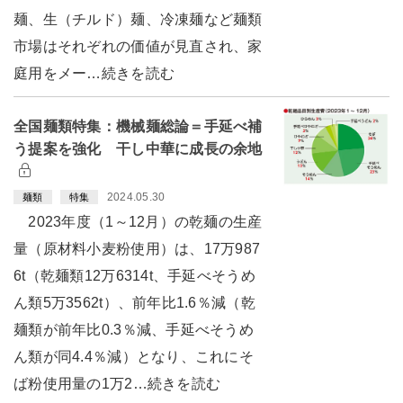
麺、生（チルド）麺、冷凍麺など麺類
市場はそれぞれの価値が見直され、家
庭用をメー…続きを読む
全国麺類特集：機械麺総論＝手延べ補
う提案を強化 干し中華に成長の余地
2024.05.30
麺類
特集
2023年度（1～12月）の乾麺の生産
量（原材料小麦粉使用）は、17万987
6t（乾麺類12万6314t、手延べそうめ
ん類5万3562t）、前年比1.6％減（乾
麺類が前年比0.3％減、手延べそうめ
ん類が同4.4％減）となり、これにそ
ば粉使用量の1万2…続きを読む