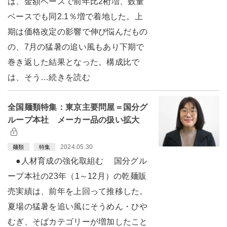
は、金額ベースで前年比2桁増、数量
ベースでも同2.1％増で着地した。上
期は価格改定の影響で伸び悩んだもの
の、7月の猛暑の追い風もあり下期で
巻き返した結果となった。構成比で
は、そう…続きを読む
全国麺類特集：東京主要問屋＝国分グ
ループ本社 メーカー品の扱い拡大
2024.05.30
麺類
特集
●人材育成の強化取組む 国分グル
ープ本社の23年（1～12月）の乾麺販
売実績は、前年を上回って推移した。
夏場の猛暑を追い風にそうめん・ひや
むぎ、そばカテゴリーが増加したこと