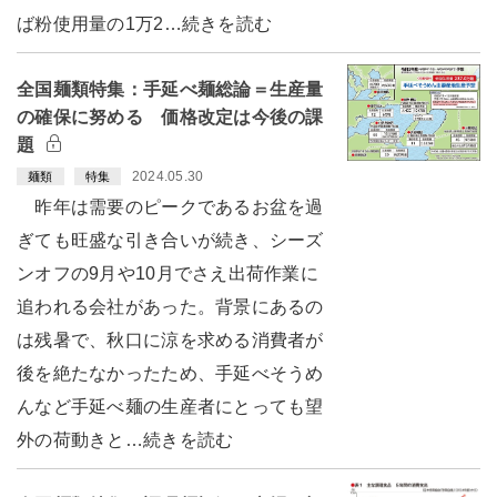
ば粉使用量の1万2…続きを読む
全国麺類特集：手延べ麺総論＝生産量
の確保に努める 価格改定は今後の課
題
2024.05.30
麺類
特集
昨年は需要のピークであるお盆を過
ぎても旺盛な引き合いが続き、シーズ
ンオフの9月や10月でさえ出荷作業に
追われる会社があった。背景にあるの
は残暑で、秋口に涼を求める消費者が
後を絶たなかったため、手延べそうめ
んなど手延べ麺の生産者にとっても望
外の荷動きと…続きを読む