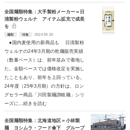
全国麺類特集：大手製粉メーカー＝日
清製粉ウェルナ アイテム拡充で成長
を
2024.05.30
麺類
特集
●国内麦使用の新商品も 日清製粉
ウェルナの24年3月期の乾麺販売実績
（数量ベース）は、前年並みで着地し
た。金額ベースでは価格改定を実施し
たこともあり、前年を上回っている。
24年度（25年3月期）の方針は、ロン
グセラー商品「川田製麺讃岐麺」シリ
ーズに…続きを読む
全国麺類特集：北海道地区＝小林製
麺 ヨシムラ・フード傘下 グループ