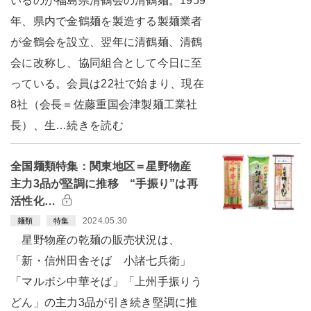
いるのが福島県清鶴会の清鶴麺。1959
年、県内で金鶴麺を製造する製麺業者
が金鶴会を設立、翌年に清鶴麺、清鶴
会に改称し、協同組合として今日に至
っている。会員は22社で始まり、現在
8社（会長＝佐藤重国会津製麺工業社
長）、生…続きを読む
全国麺類特集：関東地区＝星野物産
主力3品が堅調に推移 “手振り”は再
活性化…
2024.05.30
麺類
特集
星野物産の乾麺の販売状況は、
「新・信州田舎そば 小諸七兵衛」
「マルボシ中華そば」「上州手振りう
どん」の主力3品が引き続き堅調に推