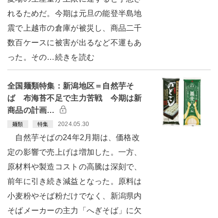
れるためだ。今期は元旦の能登半島地
震で上越市の倉庫が被災し、商品二千
数百ケースに被害が出るなど不運もあ
った。その…続きを読む
全国麺類特集：新潟地区＝自然芋そ
ば 布海苔不足で主力苦戦 今期は新
商品の計画…
2024.05.30
麺類
特集
自然芋そばの24年2月期は、価格改
定の影響で売上げは増加した。一方、
原材料や製造コストの高騰は深刻で、
前年に引き続き減益となった。原料は
小麦粉やそば粉だけでなく、新潟県内
そばメーカーの主力「へぎそば」に欠