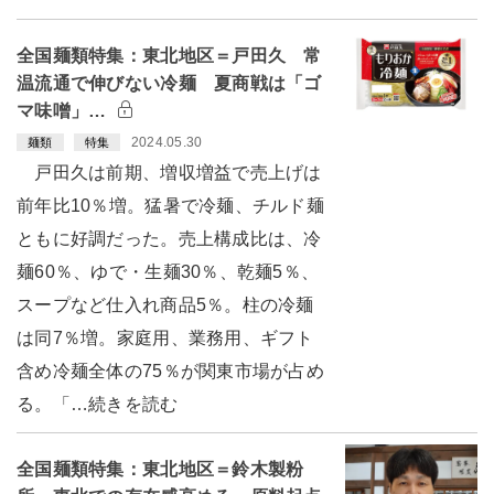
全国麺類特集：東北地区＝戸田久 常
温流通で伸びない冷麺 夏商戦は「ゴ
マ味噌」…
2024.05.30
麺類
特集
戸田久は前期、増収増益で売上げは
前年比10％増。猛暑で冷麺、チルド麺
ともに好調だった。売上構成比は、冷
麺60％、ゆで・生麺30％、乾麺5％、
スープなど仕入れ商品5％。柱の冷麺
は同7％増。家庭用、業務用、ギフト
含め冷麺全体の75％が関東市場が占め
る。「…続きを読む
全国麺類特集：東北地区＝鈴木製粉