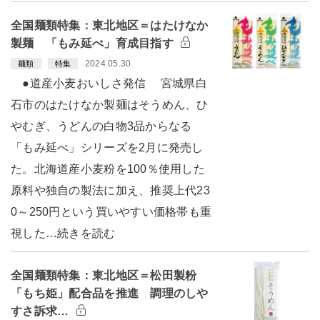
全国麺類特集：東北地区＝はたけなか
製麺 「もみ延べ」育成目指す
2024.05.30
麺類
特集
●道産小麦おいしさ発信 宮城県白
石市のはたけなか製麺はそうめん、ひ
やむぎ、うどんの白物3品からなる
「もみ延べ」シリーズを2月に発売し
た。北海道産小麦粉を100％使用した
原料や独自の製法に加え、推奨上代23
0～250円という買いやすい価格帯も重
視した…続きを読む
全国麺類特集：東北地区＝松田製粉
「もち姫」配合品を推進 調理のしや
すさ訴求…