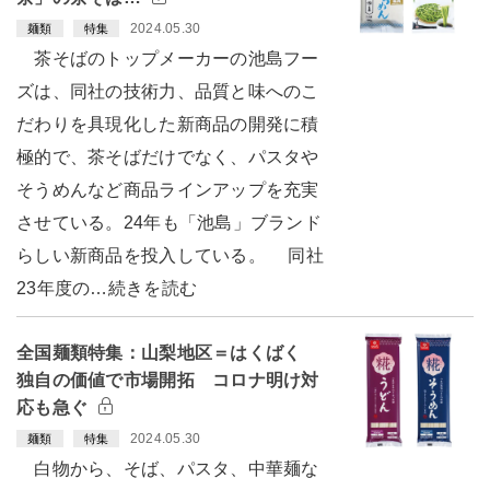
2024.05.30
麺類
特集
茶そばのトップメーカーの池島フー
ズは、同社の技術力、品質と味へのこ
だわりを具現化した新商品の開発に積
極的で、茶そばだけでなく、パスタや
そうめんなど商品ラインアップを充実
させている。24年も「池島」ブランド
らしい新商品を投入している。 同社
23年度の…続きを読む
全国麺類特集：山梨地区＝はくばく
独自の価値で市場開拓 コロナ明け対
応も急ぐ
2024.05.30
麺類
特集
白物から、そば、パスタ、中華麺な