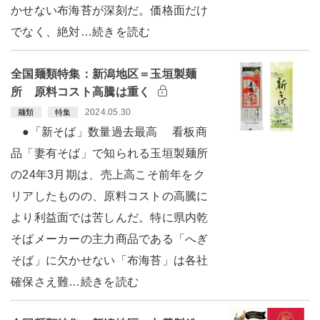
かせない布海苔が深刻だ。価格面だけ
でなく、絶対…続きを読む
全国麺類特集：新潟地区＝玉垣製麺
所 原料コスト高騰は重く
2024.05.30
麺類
特集
●「新そば」数量過去最高 看板商
品「妻有そば」で知られる玉垣製麺所
の24年3月期は、売上高こそ前年をク
リアしたものの、原料コストの高騰に
より利益面では苦しんだ。特に県内乾
そばメーカーの主力商品である「へぎ
そば」に欠かせない「布海苔」は各社
確保さえ難…続きを読む