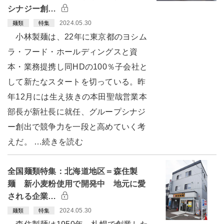
シナジー創…
2024.05.30
麺類
特集
小林製麺は、22年に東京都のヨシム
ラ・フード・ホールディングスと資
本・業務提携し同HDの100％子会社と
して新たなスタートを切っている。昨
年12月には生え抜きの本田聖哉営業本
部長が新社長に就任、グループシナジ
ー創出で競争力を一段と高めていく考
えだ。 …続きを読む
全国麺類特集：北海道地区＝森住製
麺 新小麦粉使用で開発中 地元に愛
される企業…
2024.05.30
麺類
特集