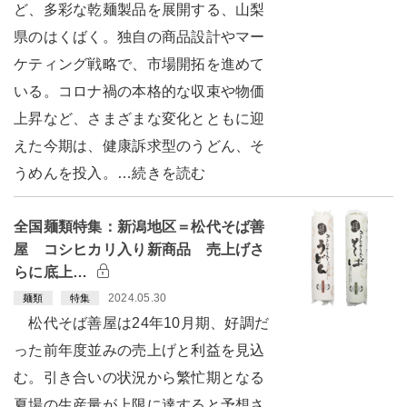
ど、多彩な乾麺製品を展開する、山梨
県のはくばく。独自の商品設計やマー
ケティング戦略で、市場開拓を進めて
いる。コロナ禍の本格的な収束や物価
上昇など、さまざまな変化とともに迎
えた今期は、健康訴求型のうどん、そ
うめんを投入。…続きを読む
全国麺類特集：新潟地区＝松代そば善
屋 コシヒカリ入り新商品 売上げさ
らに底上…
2024.05.30
麺類
特集
松代そば善屋は24年10月期、好調だ
った前年度並みの売上げと利益を見込
む。引き合いの状況から繁忙期となる
夏場の生産量が上限に達すると予想さ