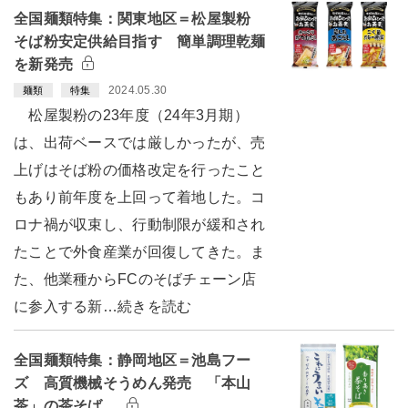
全国麺類特集：関東地区＝松屋製粉
そば粉安定供給目指す 簡単調理乾麺
を新発売
2024.05.30
麺類
特集
松屋製粉の23年度（24年3月期）
は、出荷ベースでは厳しかったが、売
上げはそば粉の価格改定を行ったこと
もあり前年度を上回って着地した。コ
ロナ禍が収束し、行動制限が緩和され
たことで外食産業が回復してきた。ま
た、他業種からFCのそばチェーン店
に参入する新…続きを読む
全国麺類特集：静岡地区＝池島フー
ズ 高質機械そうめん発売 「本山
茶」の茶そば…