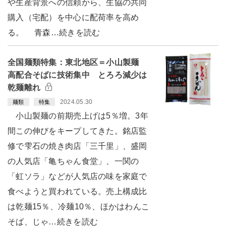
や生産背景への信頼から、生協の共同
購入（宅配）を中心に配荷率を高め
る。 青森…続きを読む
全国麺類特集：東北地区＝小山製麺
高配合そばに技術集中 とろろ減少は
乾麺離れ
2024.05.30
麺類
特集
小山製麺の前期売上げは5％増。3年
間この伸びをキープしてきた。銘店監
修で雫石の焼き肉店「三千里」、盛岡
の人気店「亀ちゃん食堂」、一関の
「虹ソラ」などが人気店の味を家庭で
食べようと買われている。売上構成比
は乾麺15％、冷麺10％、ほかはわんこ
そば、じゃ…続きを読む