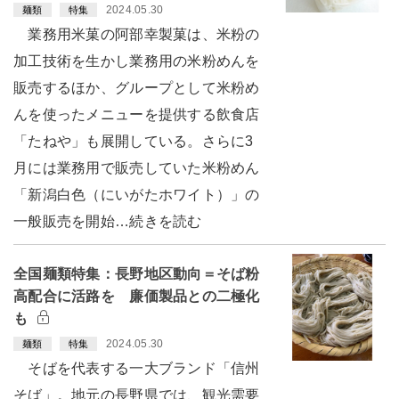
2024.05.30
麺類
特集
業務用米菓の阿部幸製菓は、米粉の
加工技術を生かし業務用の米粉めんを
販売するほか、グループとして米粉め
んを使ったメニューを提供する飲食店
「たねや」も展開している。さらに3
月には業務用で販売していた米粉めん
「新潟白色（にいがたホワイト）」の
一般販売を開始…続きを読む
全国麺類特集：長野地区動向＝そば粉
高配合に活路を 廉価製品との二極化
も
2024.05.30
麺類
特集
そばを代表する一大ブランド「信州
そば」。地元の長野県では、観光需要