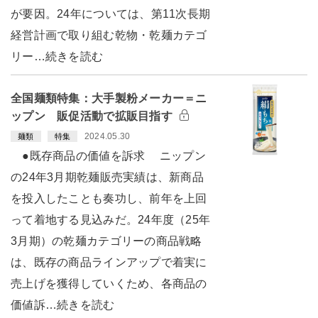
が要因。24年については、第11次長期
経営計画で取り組む乾物・乾麺カテゴ
リー…続きを読む
全国麺類特集：大手製粉メーカー＝ニ
ップン 販促活動で拡販目指す
2024.05.30
麺類
特集
●既存商品の価値を訴求 ニップン
の24年3月期乾麺販売実績は、新商品
を投入したことも奏功し、前年を上回
って着地する見込みだ。24年度（25年
3月期）の乾麺カテゴリーの商品戦略
は、既存の商品ラインアップで着実に
売上げを獲得していくため、各商品の
価値訴…続きを読む