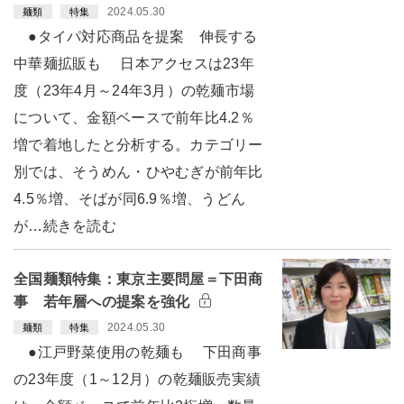
2024.05.30
麺類
特集
●タイパ対応商品を提案 伸長する
中華麺拡販も 日本アクセスは23年
度（23年4月～24年3月）の乾麺市場
について、金額ベースで前年比4.2％
増で着地したと分析する。カテゴリー
別では、そうめん・ひやむぎが前年比
4.5％増、そばが同6.9％増、うどん
が…続きを読む
全国麺類特集：東京主要問屋＝下田商
事 若年層への提案を強化
2024.05.30
麺類
特集
●江戸野菜使用の乾麺も 下田商事
の23年度（1～12月）の乾麺販売実績