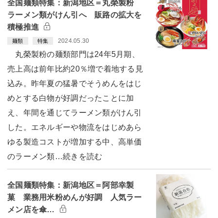
全国麺類特集：新潟地区＝丸榮製粉
ラーメン類がけん引へ 販路の拡大を
積極推進
2024.05.30
麺類
特集
丸榮製粉の麺類部門は24年5月期、
売上高は前年比約20％増で着地する見
込み。昨年夏の猛暑でそうめんをはじ
めとする白物が好調だったことに加
え、年間を通じてラーメン類がけん引
した。エネルギーや物流をはじめあら
ゆる製造コストが増加する中、高単価
のラーメン類…続きを読む
全国麺類特集：新潟地区＝阿部幸製
菓 業務用米粉めんが好調 人気ラー
メン店を傘…