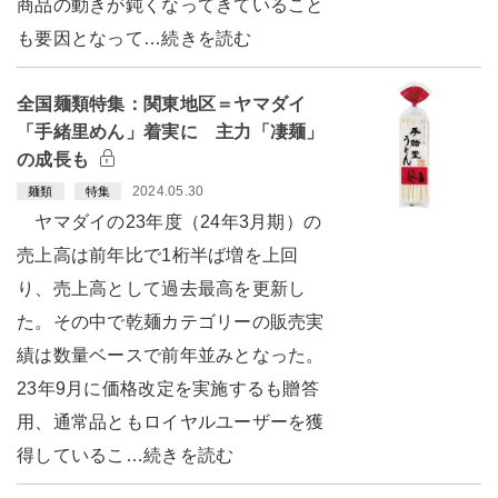
商品の動きが鈍くなってきていること
も要因となって…続きを読む
全国麺類特集：関東地区＝ヤマダイ
「手緒里めん」着実に 主力「凄麺」
の成長も
2024.05.30
麺類
特集
ヤマダイの23年度（24年3月期）の
売上高は前年比で1桁半ば増を上回
り、売上高として過去最高を更新し
た。その中で乾麺カテゴリーの販売実
績は数量ベースで前年並みとなった。
23年9月に価格改定を実施するも贈答
用、通常品ともロイヤルユーザーを獲
得しているこ…続きを読む