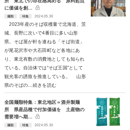
所 東北での存在感高める 原料起点
に価値を創…
2024.05.30
麺類
特集
2023年産のそば収穫量で北海道、茨
城、長野に次いで4番目に多い山形
県。そば屋が軒を連ねる「そば街道」
が尾花沢市や大石田町など各地にあ
り、東北有数の消費地としても知られ
ている。自治体では“そば王国”として
観光客の誘致を推進している。 山形
県のそばの…続きを読む
全国麺類特集：東北地区＝酒井製麺
所 県産品種で付加価値を 土産物の
需要増へ期…
2024.05.30
麺類
特集