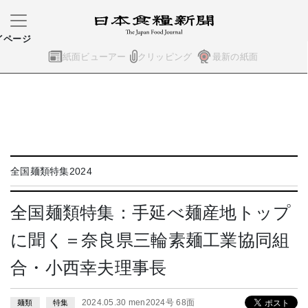
イページ
紙面ビューアー
クリッピング
最新の紙面
全国麺類特集2024
全国麺類特集：手延べ麺産地トップ
に聞く＝奈良県三輪素麺工業協同組
合・小西幸夫理事長
2024.05.30 men2024号 68面
麺類
特集