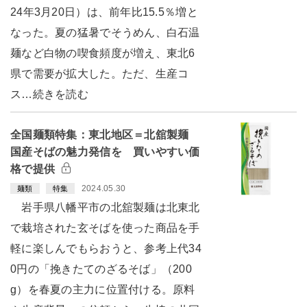
24年3月20日）は、前年比15.5％増と
なった。夏の猛暑でそうめん、白石温
麺など白物の喫食頻度が増え、東北6
県で需要が拡大した。ただ、生産コ
ス…続きを読む
全国麺類特集：東北地区＝北舘製麺
国産そばの魅力発信を 買いやすい価
格で提供
2024.05.30
麺類
特集
岩手県八幡平市の北舘製麺は北東北
で栽培された玄そばを使った商品を手
軽に楽しんでもらおうと、参考上代34
0円の「挽きたてのざるそば」（200
g）を春夏の主力に位置付ける。原料