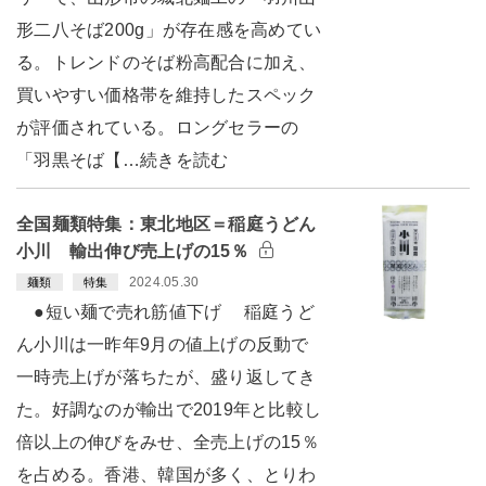
形二八そば200g」が存在感を高めてい
る。トレンドのそば粉高配合に加え、
買いやすい価格帯を維持したスペック
が評価されている。ロングセラーの
「羽黒そば【…続きを読む
全国麺類特集：東北地区＝稲庭うどん
小川 輸出伸び売上げの15％
2024.05.30
麺類
特集
●短い麺で売れ筋値下げ 稲庭うど
ん小川は一昨年9月の値上げの反動で
一時売上げが落ちたが、盛り返してき
た。好調なのが輸出で2019年と比較し
倍以上の伸びをみせ、全売上げの15％
を占める。香港、韓国が多く、とりわ