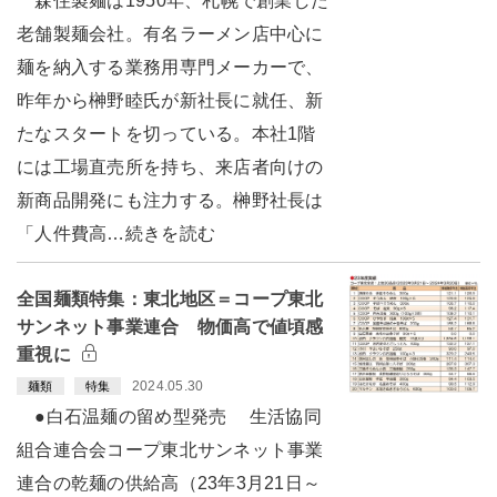
森住製麺は1950年、札幌で創業した
老舗製麺会社。有名ラーメン店中心に
麺を納入する業務用専門メーカーで、
昨年から榊野睦氏が新社長に就任、新
たなスタートを切っている。本社1階
には工場直売所を持ち、来店者向けの
新商品開発にも注力する。榊野社長は
「人件費高…続きを読む
全国麺類特集：東北地区＝コープ東北
サンネット事業連合 物価高で値頃感
重視に
2024.05.30
麺類
特集
●白石温麺の留め型発売 生活協同
組合連合会コープ東北サンネット事業
連合の乾麺の供給高（23年3月21日～