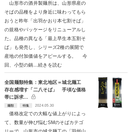
山形市の酒井製麺所は、山形県産の
そばの品種をより身近に味わってもら
おうと昨年「出羽かおり本七割そば」
の規格やパッケージをリニューアルし
た。品種の異なる「最上早生本五割そ
ば」も発売し、シリーズ2種の展開で
産地の付加価値をアピールする。 今
回、小型の鍋…続きを読む
全国麺類特集：東北地区＝城北麺工
存在感増す「二八そば」 手頃な価格
帯に訴求…
2024.05.30
麺類
特集
価格改定での大幅な値上がりによっ
て、数量が伸び悩むSMのそばカテゴ
リーで、山形市の城北麺工の「羽州山