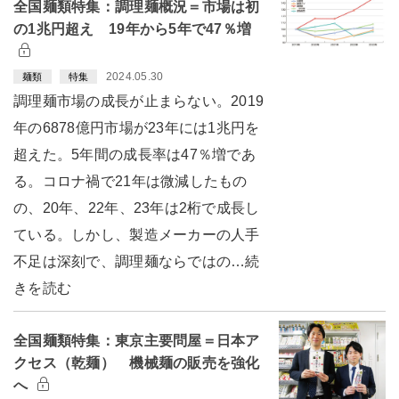
全国麺類特集：調理麺概況＝市場は初
の1兆円超え 19年から5年で47％増
2024.05.30
麺類
特集
調理麺市場の成長が止まらない。2019
年の6878億円市場が23年には1兆円を
超えた。5年間の成長率は47％増であ
る。コロナ禍で21年は微減したもの
の、20年、22年、23年は2桁で成長し
ている。しかし、製造メーカーの人手
不足は深刻で、調理麺ならではの…続
きを読む
全国麺類特集：東京主要問屋＝日本ア
クセス（乾麺） 機械麺の販売を強化
へ