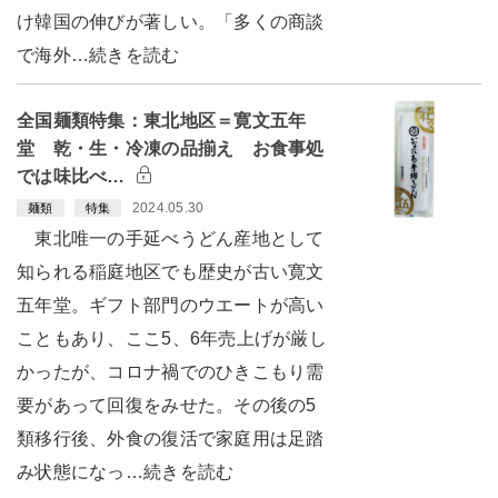
け韓国の伸びが著しい。「多くの商談
で海外…続きを読む
全国麺類特集：東北地区＝寛文五年
堂 乾・生・冷凍の品揃え お食事処
では味比べ…
2024.05.30
麺類
特集
東北唯一の手延べうどん産地として
知られる稲庭地区でも歴史が古い寛文
五年堂。ギフト部門のウエートが高い
こともあり、ここ5、6年売上げが厳し
かったが、コロナ禍でのひきこもり需
要があって回復をみせた。その後の5
類移行後、外食の復活で家庭用は足踏
み状態になっ…続きを読む