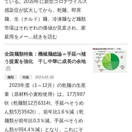
ている。2020年に新型コロナウイルス
感染症が拡大してから、乾麺、即席
麺、生（チルド）麺、冷凍麺など麺類
市場はそれぞれの価値が見直され、家
庭用をメー…続きを読む
全国麺類特集：機械麺総論＝手延べ補
う提案を強化 干し中華に成長の余地
2024.05.30
麺類
特集
2023年度（1～12月）の乾麺の生産
量（原材料小麦粉使用）は、17万987
6t（乾麺類12万6314t、手延べそうめ
ん類5万3562t）、前年比1.6％減（乾
麺類が前年比0.3％減、手延べそうめ
ん類が同4.4％減）となり、これにそ