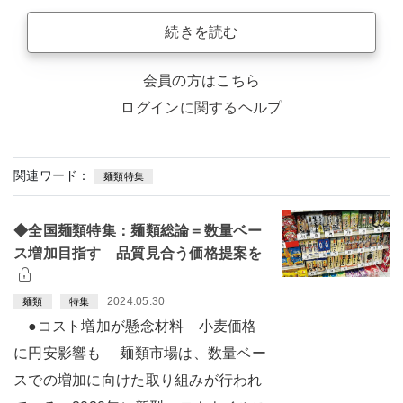
続きを読む
会員の方はこちら
ログインに関するヘルプ
関連ワード：
麺類特集
◆全国麺類特集：麺類総論＝数量ベー
ス増加目指す 品質見合う価格提案を
2024.05.30
麺類
特集
●コスト増加が懸念材料 小麦価格
に円安影響も 麺類市場は、数量ベー
スでの増加に向けた取り組みが行われ