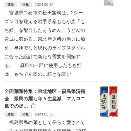
2024.05.30
麺類
特集
宮城県白石市の松田製粉は、2シー
ズン目を迎える岩手県産もち小麦「も
ち姫」を配合したそうめん、うどんの
育成に努める。東北産原料の魅力に加
え、早ゆでなど現代のライフスタイル
に合った設計で新たな需要を開拓す
る。 原料の一部に使用したもち姫
は、もちでん粉の…続きを読む
全国麺類特集：東北地区＝福島県清鶴
会 県民の麺も年々生産減 マカロニ
風での提…
2024.05.30
麺類
特集
福島県民の麺として長らく愛されて