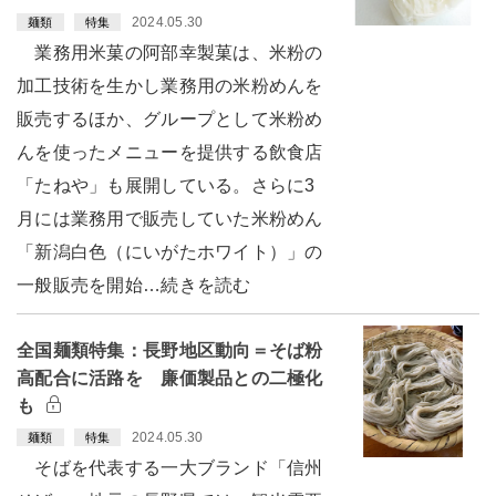
2024.05.30
麺類
特集
業務用米菓の阿部幸製菓は、米粉の
加工技術を生かし業務用の米粉めんを
販売するほか、グループとして米粉め
んを使ったメニューを提供する飲食店
「たねや」も展開している。さらに3
月には業務用で販売していた米粉めん
「新潟白色（にいがたホワイト）」の
一般販売を開始…続きを読む
全国麺類特集：長野地区動向＝そば粉
高配合に活路を 廉価製品との二極化
も
2024.05.30
麺類
特集
そばを代表する一大ブランド「信州