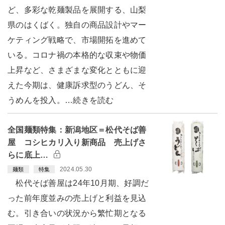
ど、多彩な乾麺製品を展開する、山梨
県のはくばく。独自の商品設計やマー
ケティング戦略で、市場開拓を進めて
いる。コロナ禍の本格的な収束や物価
上昇など、さまざまな変化とともに迎
えた今期は、健康訴求型のうどん、そ
うめんを投入。…続きを読む
全国麺類特集：新潟地区＝松代そば善
屋 コシヒカリ入り新商品 売上げさ
らに底上…
2024.05.30
麺類
特集
松代そば善屋は24年10月期、好調だ
った前年度並みの売上げと利益を見込
む。引き合いの状況から繁忙期となる