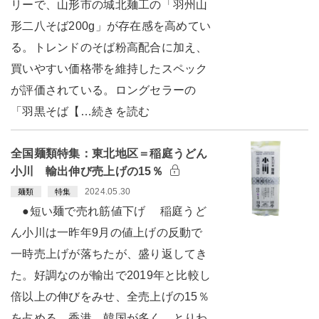
リーで、山形市の城北麺工の「羽州山
形二八そば200g」が存在感を高めてい
る。トレンドのそば粉高配合に加え、
買いやすい価格帯を維持したスペック
が評価されている。ロングセラーの
「羽黒そば【…続きを読む
全国麺類特集：東北地区＝稲庭うどん
小川 輸出伸び売上げの15％
2024.05.30
麺類
特集
●短い麺で売れ筋値下げ 稲庭うど
ん小川は一昨年9月の値上げの反動で
一時売上げが落ちたが、盛り返してき
た。好調なのが輸出で2019年と比較し
倍以上の伸びをみせ、全売上げの15％
を占める。香港、韓国が多く、とりわ