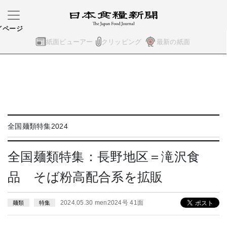
イページ
紙面ビューアー
クリッピング
最新の紙面
全国麺類特集2024
全国麺類特集：長野地区＝滝沢食
品 そば粉高配合系を拡販
2024.05.30 men2024号 41面
麺類
特集