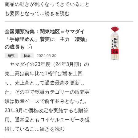
商品の動きが鈍くなってきていること
も要因となって…続きを読む
全国麺類特集：関東地区＝ヤマダイ
「手緒里めん」着実に 主力「凄麺」
の成長も
2024.05.30
麺類
特集
ヤマダイの23年度（24年3月期）の
売上高は前年比で1桁半ば増を上回
り、売上高として過去最高を更新し
た。その中で乾麺カテゴリーの販売実
績は数量ベースで前年並みとなった。
23年9月に価格改定を実施するも贈答
用、通常品ともロイヤルユーザーを獲
得しているこ…続きを読む