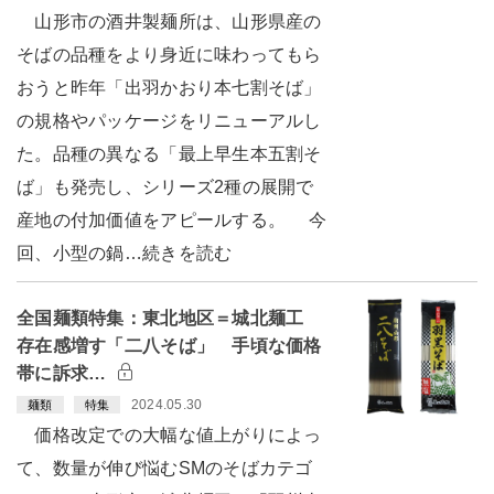
山形市の酒井製麺所は、山形県産の
そばの品種をより身近に味わってもら
おうと昨年「出羽かおり本七割そば」
の規格やパッケージをリニューアルし
た。品種の異なる「最上早生本五割そ
ば」も発売し、シリーズ2種の展開で
産地の付加価値をアピールする。 今
回、小型の鍋…続きを読む
全国麺類特集：東北地区＝城北麺工
存在感増す「二八そば」 手頃な価格
帯に訴求…
2024.05.30
麺類
特集
価格改定での大幅な値上がりによっ
て、数量が伸び悩むSMのそばカテゴ