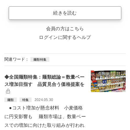
続きを読む
会員の方はこちら
ログインに関するヘルプ
関連ワード：
麺類特集
◆全国麺類特集：麺類総論＝数量ベー
ス増加目指す 品質見合う価格提案を
2024.05.30
麺類
特集
●コスト増加が懸念材料 小麦価格
に円安影響も 麺類市場は、数量ベー
スでの増加に向けた取り組みが行われ