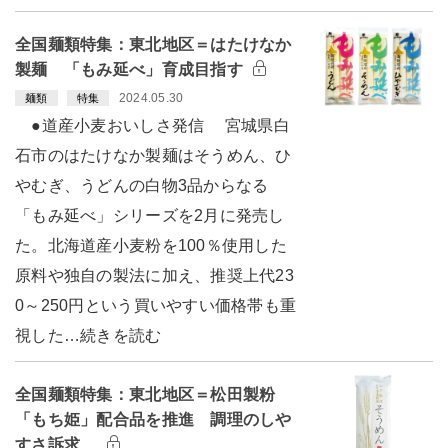
全国麺類特集：東北地区＝はたけなか
製麺 「もみ延べ」育成目指す
2024.05.30
麺類
特集
●道産小麦おいしさ発信 宮城県白
石市のはたけなか製麺はそうめん、ひ
やむぎ、うどんの白物3品からなる
「もみ延べ」シリーズを2月に発売し
た。北海道産小麦粉を100％使用した
原料や独自の製法に加え、推奨上代23
0～250円という買いやすい価格帯も重
視した…続きを読む
全国麺類特集：東北地区＝松田製粉
「もち姫」配合品を推進 調理のしや
すさ訴求…