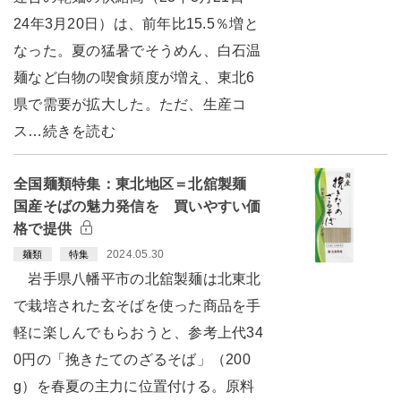
24年3月20日）は、前年比15.5％増と
なった。夏の猛暑でそうめん、白石温
麺など白物の喫食頻度が増え、東北6
県で需要が拡大した。ただ、生産コ
ス…続きを読む
全国麺類特集：東北地区＝北舘製麺
国産そばの魅力発信を 買いやすい価
格で提供
2024.05.30
麺類
特集
岩手県八幡平市の北舘製麺は北東北
で栽培された玄そばを使った商品を手
軽に楽しんでもらおうと、参考上代34
0円の「挽きたてのざるそば」（200
g）を春夏の主力に位置付ける。原料