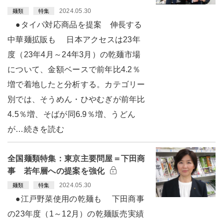
2024.05.30
麺類
特集
●タイパ対応商品を提案 伸長する
中華麺拡販も 日本アクセスは23年
度（23年4月～24年3月）の乾麺市場
について、金額ベースで前年比4.2％
増で着地したと分析する。カテゴリー
別では、そうめん・ひやむぎが前年比
4.5％増、そばが同6.9％増、うどん
が…続きを読む
全国麺類特集：東京主要問屋＝下田商
事 若年層への提案を強化
2024.05.30
麺類
特集
●江戸野菜使用の乾麺も 下田商事
の23年度（1～12月）の乾麺販売実績