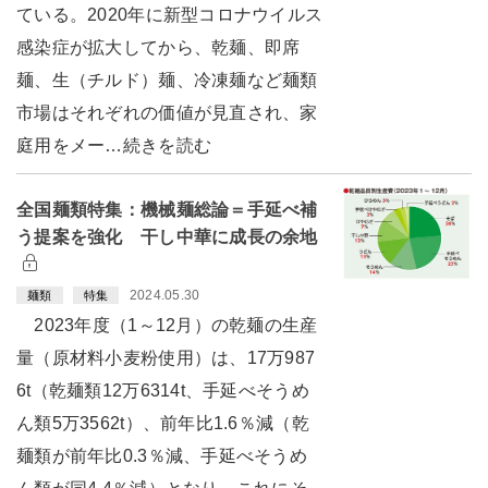
ている。2020年に新型コロナウイルス
感染症が拡大してから、乾麺、即席
麺、生（チルド）麺、冷凍麺など麺類
市場はそれぞれの価値が見直され、家
庭用をメー…続きを読む
全国麺類特集：機械麺総論＝手延べ補
う提案を強化 干し中華に成長の余地
2024.05.30
麺類
特集
2023年度（1～12月）の乾麺の生産
量（原材料小麦粉使用）は、17万987
6t（乾麺類12万6314t、手延べそうめ
ん類5万3562t）、前年比1.6％減（乾
麺類が前年比0.3％減、手延べそうめ