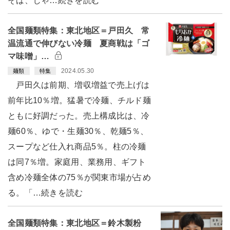
そば、じゃ…続きを読む
全国麺類特集：東北地区＝戸田久 常
温流通で伸びない冷麺 夏商戦は「ゴ
マ味噌」…
2024.05.30
麺類
特集
戸田久は前期、増収増益で売上げは
前年比10％増。猛暑で冷麺、チルド麺
ともに好調だった。売上構成比は、冷
麺60％、ゆで・生麺30％、乾麺5％、
スープなど仕入れ商品5％。柱の冷麺
は同7％増。家庭用、業務用、ギフト
含め冷麺全体の75％が関東市場が占め
る。「…続きを読む
全国麺類特集：東北地区＝鈴木製粉