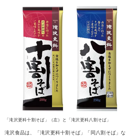
「滝沢更科十割そば」（左）と「滝沢更科八割そば」
滝沢食品は、「滝沢更科十割そば」「同八割そば」な