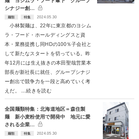
麺 ヨシムラ・フード傘下 グループ
シナジー創…
2024.05.30
麺類
特集
小林製麺は、22年に東京都のヨシム
ラ・フード・ホールディングスと資
本・業務提携し同HDの100％子会社と
して新たなスタートを切っている。昨
年12月には生え抜きの本田聖哉営業本
部長が新社長に就任、グループシナジ
ー創出で競争力を一段と高めていく考
えだ。 …続きを読む
全国麺類特集：北海道地区＝森住製
麺 新小麦粉使用で開発中 地元に愛
される企業…
2024.05.30
麺類
特集