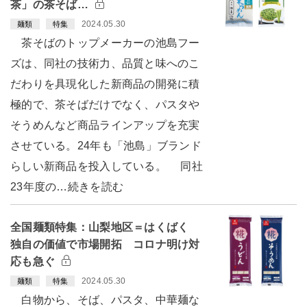
茶」の茶そば…
2024.05.30
麺類
特集
茶そばのトップメーカーの池島フー
ズは、同社の技術力、品質と味へのこ
だわりを具現化した新商品の開発に積
極的で、茶そばだけでなく、パスタや
そうめんなど商品ラインアップを充実
させている。24年も「池島」ブランド
らしい新商品を投入している。 同社
23年度の…続きを読む
全国麺類特集：山梨地区＝はくばく
独自の価値で市場開拓 コロナ明け対
応も急ぐ
2024.05.30
麺類
特集
白物から、そば、パスタ、中華麺な