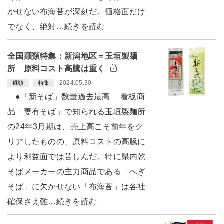
かせない布海苔が深刻だ。価格面だけ
でなく、絶対…続きを読む
全国麺類特集：新潟地区＝玉垣製麺
所 原料コスト高騰は重く
2024.05.30
麺類
特集
●「新そば」数量過去最高 看板商
品「妻有そば」で知られる玉垣製麺所
の24年3月期は、売上高こそ前年をク
リアしたものの、原料コストの高騰に
より利益面では苦しんだ。特に県内乾
そばメーカーの主力商品である「へぎ
そば」に欠かせない「布海苔」は各社
確保さえ難…続きを読む