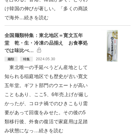
け韓国の伸びが著しい。「多くの商談
で海外…続きを読む
全国麺類特集：東北地区＝寛文五年
堂 乾・生・冷凍の品揃え お食事処
では味比べ…
2024.05.30
麺類
特集
東北唯一の手延べうどん産地として
知られる稲庭地区でも歴史が古い寛文
五年堂。ギフト部門のウエートが高い
こともあり、ここ5、6年売上げが厳し
かったが、コロナ禍でのひきこもり需
要があって回復をみせた。その後の5
類移行後、外食の復活で家庭用は足踏
み状態になっ…続きを読む