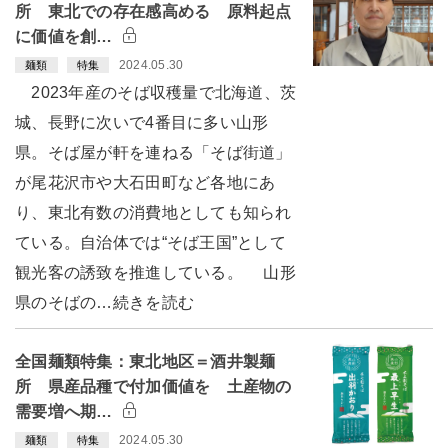
所 東北での存在感高める 原料起点
に価値を創…
2024.05.30
麺類
特集
2023年産のそば収穫量で北海道、茨
城、長野に次いで4番目に多い山形
県。そば屋が軒を連ねる「そば街道」
が尾花沢市や大石田町など各地にあ
り、東北有数の消費地としても知られ
ている。自治体では“そば王国”として
観光客の誘致を推進している。 山形
県のそばの…続きを読む
全国麺類特集：東北地区＝酒井製麺
所 県産品種で付加価値を 土産物の
需要増へ期…
2024.05.30
麺類
特集