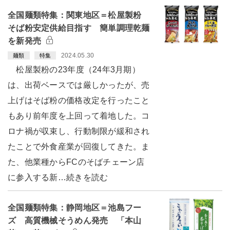
全国麺類特集：関東地区＝松屋製粉
そば粉安定供給目指す 簡単調理乾麺
を新発売
2024.05.30
麺類
特集
松屋製粉の23年度（24年3月期）
は、出荷ベースでは厳しかったが、売
上げはそば粉の価格改定を行ったこと
もあり前年度を上回って着地した。コ
ロナ禍が収束し、行動制限が緩和され
たことで外食産業が回復してきた。ま
た、他業種からFCのそばチェーン店
に参入する新…続きを読む
全国麺類特集：静岡地区＝池島フー
ズ 高質機械そうめん発売 「本山