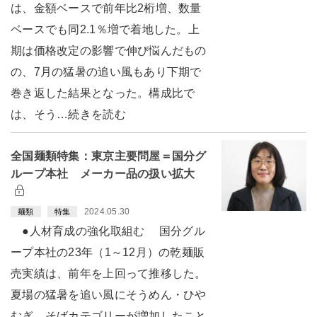
は、金額ベースで前年比2桁増、数量
ベースでも同2.1％増で着地した。上
期は価格改定の影響で伸び悩んだもの
の、7月の猛暑の追い風もあり下期で
巻き返した結果となった。構成比で
は、そう…続きを読む
全国麺類特集：東京主要問屋＝国分グ
ループ本社 メーカー品の扱い拡大
2024.05.30
麺類
特集
●人材育成の強化取組む 国分グル
ープ本社の23年（1～12月）の乾麺販
売実績は、前年を上回って推移した。
夏場の猛暑を追い風にそうめん・ひや
むぎ、そばカテゴリーが増加したこと