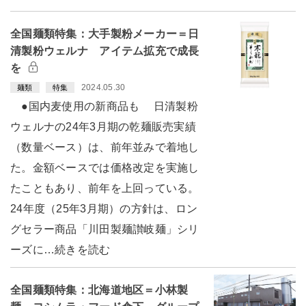
全国麺類特集：大手製粉メーカー＝日
清製粉ウェルナ アイテム拡充で成長
を
2024.05.30
麺類
特集
●国内麦使用の新商品も 日清製粉
ウェルナの24年3月期の乾麺販売実績
（数量ベース）は、前年並みで着地し
た。金額ベースでは価格改定を実施し
たこともあり、前年を上回っている。
24年度（25年3月期）の方針は、ロン
グセラー商品「川田製麺讃岐麺」シリ
ーズに…続きを読む
全国麺類特集：北海道地区＝小林製