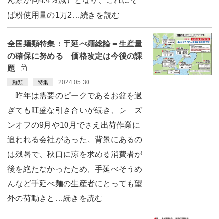
ん類が同4.4％減）となり、これにそ
ば粉使用量の1万2…続きを読む
全国麺類特集：手延べ麺総論＝生産量
の確保に努める 価格改定は今後の課
題
2024.05.30
麺類
特集
昨年は需要のピークであるお盆を過
ぎても旺盛な引き合いが続き、シーズ
ンオフの9月や10月でさえ出荷作業に
追われる会社があった。背景にあるの
は残暑で、秋口に涼を求める消費者が
後を絶たなかったため、手延べそうめ
んなど手延べ麺の生産者にとっても望
外の荷動きと…続きを読む