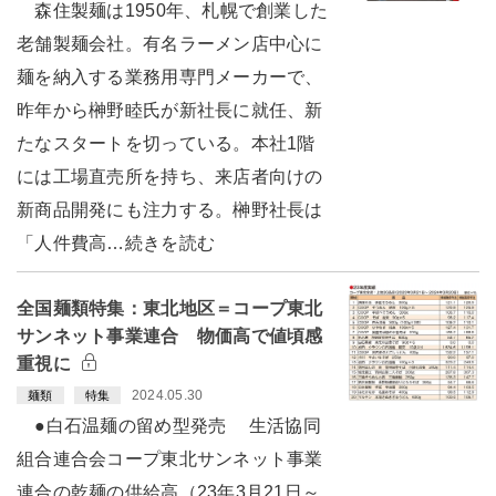
森住製麺は1950年、札幌で創業した
老舗製麺会社。有名ラーメン店中心に
麺を納入する業務用専門メーカーで、
昨年から榊野睦氏が新社長に就任、新
たなスタートを切っている。本社1階
には工場直売所を持ち、来店者向けの
新商品開発にも注力する。榊野社長は
「人件費高…続きを読む
全国麺類特集：東北地区＝コープ東北
サンネット事業連合 物価高で値頃感
重視に
2024.05.30
麺類
特集
●白石温麺の留め型発売 生活協同
組合連合会コープ東北サンネット事業
連合の乾麺の供給高（23年3月21日～