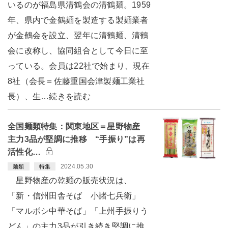
いるのが福島県清鶴会の清鶴麺。1959
年、県内で金鶴麺を製造する製麺業者
が金鶴会を設立、翌年に清鶴麺、清鶴
会に改称し、協同組合として今日に至
っている。会員は22社で始まり、現在
8社（会長＝佐藤重国会津製麺工業社
長）、生…続きを読む
全国麺類特集：関東地区＝星野物産
主力3品が堅調に推移 “手振り”は再
活性化…
2024.05.30
麺類
特集
星野物産の乾麺の販売状況は、
「新・信州田舎そば 小諸七兵衛」
「マルボシ中華そば」「上州手振りう
どん」の主力3品が引き続き堅調に推