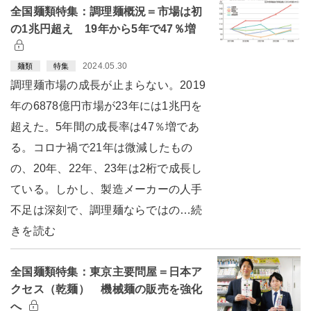
全国麺類特集：調理麺概況＝市場は初
の1兆円超え 19年から5年で47％増
2024.05.30
麺類
特集
調理麺市場の成長が止まらない。2019
年の6878億円市場が23年には1兆円を
超えた。5年間の成長率は47％増であ
る。コロナ禍で21年は微減したもの
の、20年、22年、23年は2桁で成長し
ている。しかし、製造メーカーの人手
不足は深刻で、調理麺ならではの…続
きを読む
全国麺類特集：東京主要問屋＝日本ア
クセス（乾麺） 機械麺の販売を強化
へ