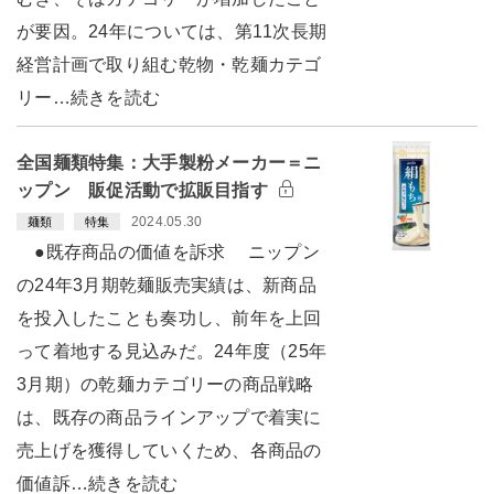
が要因。24年については、第11次長期
経営計画で取り組む乾物・乾麺カテゴ
リー…続きを読む
全国麺類特集：大手製粉メーカー＝ニ
ップン 販促活動で拡販目指す
2024.05.30
麺類
特集
●既存商品の価値を訴求 ニップン
の24年3月期乾麺販売実績は、新商品
を投入したことも奏功し、前年を上回
って着地する見込みだ。24年度（25年
3月期）の乾麺カテゴリーの商品戦略
は、既存の商品ラインアップで着実に
売上げを獲得していくため、各商品の
価値訴…続きを読む