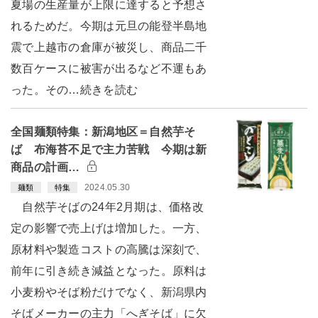
夏場の生産量が上限に達すると予想さ
れるためだ。今期は元旦の能登半島地
震で上越市の倉庫が被災し、商品二千
数百ケースに被害が出るなど不運もあ
った。その…続きを読む
全国麺類特集：新潟地区＝自然芋そ
ば 布海苔不足で主力苦戦 今期は新
商品の計画…
2024.05.30
麺類
特集
自然芋そばの24年2月期は、価格改
定の影響で売上げは増加した。一方、
原材料や製造コストの高騰は深刻で、
前年に引き続き減益となった。原料は
小麦粉やそば粉だけでなく、新潟県内
そばメーカーの主力「へぎそば」に欠