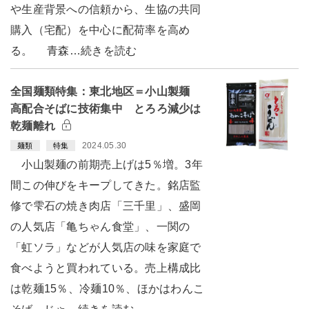
や生産背景への信頼から、生協の共同
購入（宅配）を中心に配荷率を高め
る。 青森…続きを読む
全国麺類特集：東北地区＝小山製麺
高配合そばに技術集中 とろろ減少は
乾麺離れ
2024.05.30
麺類
特集
小山製麺の前期売上げは5％増。3年
間この伸びをキープしてきた。銘店監
修で雫石の焼き肉店「三千里」、盛岡
の人気店「亀ちゃん食堂」、一関の
「虹ソラ」などが人気店の味を家庭で
食べようと買われている。売上構成比
は乾麺15％、冷麺10％、ほかはわんこ