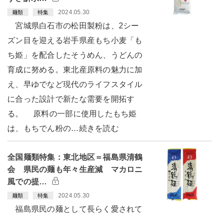
2024.05.30
麺類
特集
宮城県白石市の松田製粉は、2シー
ズン目を迎える岩手県産もち小麦「も
ち姫」を配合したそうめん、うどんの
育成に努める。東北産原料の魅力に加
え、早ゆでなど現代のライフスタイル
に合った設計で新たな需要を開拓す
る。 原料の一部に使用したもち姫
は、もちでん粉の…続きを読む
全国麺類特集：東北地区＝福島県清鶴
会 県民の麺も年々生産減 マカロニ
風での提…
2024.05.30
麺類
特集
福島県民の麺として長らく愛されて