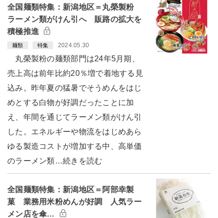
全国麺類特集：新潟地区＝丸榮製粉
ラーメン類がけん引へ 販路の拡大を
積極推進
2024.05.30
麺類
特集
丸榮製粉の麺類部門は24年5月期、
売上高は前年比約20％増で着地する見
込み。昨年夏の猛暑でそうめんをはじ
めとする白物が好調だったことに加
え、年間を通じてラーメン類がけん引
した。エネルギーや物流をはじめあら
ゆる製造コストが増加する中、高単価
のラーメン類…続きを読む
全国麺類特集：新潟地区＝阿部幸製
菓 業務用米粉めんが好調 人気ラー
メン店を傘…