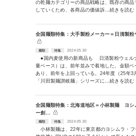
の乾麺カテゴリーの商品戦略は、既存の商品
していくため、各商品の価値訴…続きを読む
全国麺類特集：大手製粉メーカー＝日清製粉
2024.05.30
麺類
特集
●国内麦使用の新商品も 日清製粉ウェルナ
量ベース）は、前年並みで着地した。金額ベ
あり、前年を上回っている。24年度（25年
「川田製麺讃岐麺」シリーズに…続きを読む
全国麺類特集：北海道地区＝小林製麺 ヨシ
ー創…
2024.05.30
麺類
特集
小林製麺は、22年に東京都のヨシムラ・フ