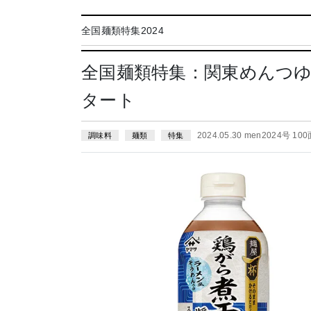
全国麺類特集2024
全国麺類特集：関東めんつ
タート
2024.05.30 men2024号 10
調味料
麺類
特集