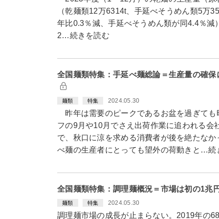
（乾麺類12万6314t、手延べそうめん類5万3
年比0.3％減、手延べそうめん類が同4.4％
2…続きを読む
全国麺類特集：手延べ麺総論＝生産量の確保
2024.05.30
麺類
特集
昨年は需要のピークであるお盆を過ぎても
フの9月や10月でさえ出荷作業に追われる会
で、秋口に涼を求める消費者が後を絶たなか
べ麺の生産者にとっても望外の荷動きと…続
全国麺類特集：調理麺概況＝市場は初の1兆円
2024.05.30
麺類
特集
調理麺市場の成長が止まらない。2019年の6