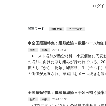
ログイ
関連ワード：
麺類特集
ヤマサ醤油
◆全国麺類特集：麺類総論＝数量ベース増加
2024.05.30
麺類
特集
●コスト増加が懸念材料 小麦価格に円安
の増加に向けた取り組みが行われている。20
拡大してから、乾麺、即席麺、生（チルド）
の価値が見直され、家庭用をメー…続きを読
全国麺類特集：機械麺総論＝手延べ補う提案
2024.05.30
麺類
特集
2023年度（1～12月）の乾麺の生産量（原材