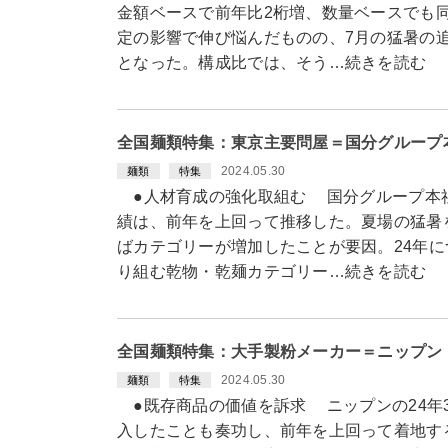
金額ベースで前年比2桁増、数量ベースでも同
定の影響で伸び悩んだものの、7月の猛暑の
となった。構成比では、そう…続きを読む
全国麺類特集：東京主要問屋＝国分グループ
2024.05.30
麺類
特集
●人材育成の強化取組む 国分グループ本社の
績は、前年を上回って推移した。夏場の猛暑
ばカテゴリーが増加したことが要因。24年に
り組む乾物・乾麺カテゴリー…続きを読む
全国麺類特集：大手製粉メーカー＝ニップン
2024.05.30
麺類
特集
●既存商品の価値を訴求 ニップンの24年
入したことも奏功し、前年を上回って着地する