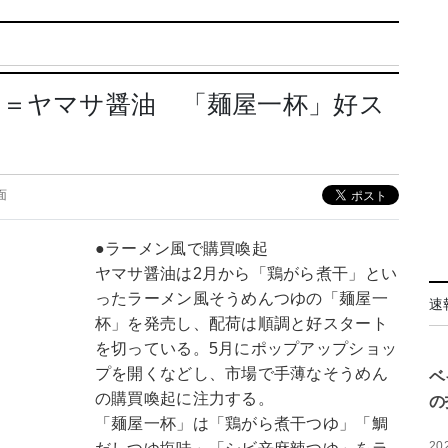
ゆ＝ヤマサ醤油 「麺屋一杯」好ス
0面
●ラーメン風で購買喚起
ヤマサ醤油は2月から「鶏がら煮干」とい
ったラーメン風そうめんつゆの「麺屋一
速
杯」を発売し、配荷は順調と好スタート
を切っている。5月にポップアップショッ
プを開くなどし、市場で手薄なそうめん
ベ
の購買喚起に注力する。
の
「麺屋一杯」は「鶏がら煮干つゆ」「鯛
20