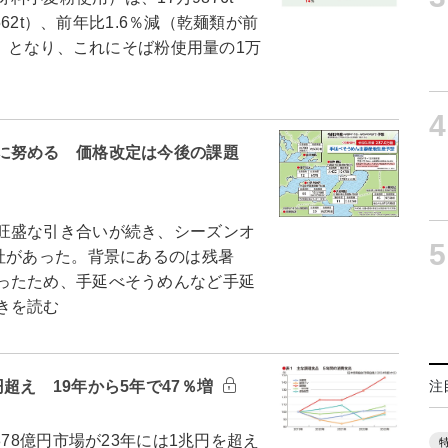
562t）、前年比1.6％減（乾麺類が前
減）となり、これにそば粉使用量の1万
4
に努める 価格改定は今後の課題
旺盛な引き合いが続き、シーズンオ
5
社があった。背景にあるのは残暑
ったため、手延べそうめんなど手延
きを読む
注
超え 19年から5年で47％増
878億円市場が23年には1兆円を超え