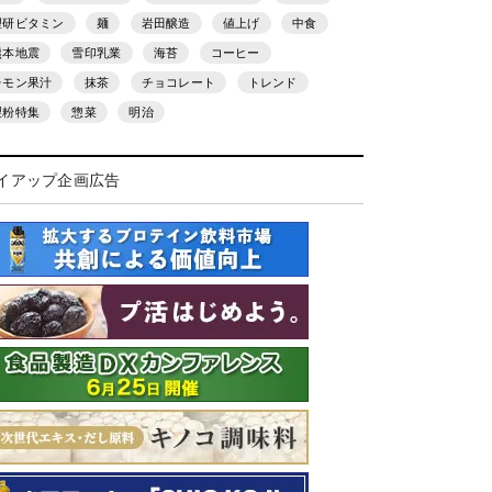
理研ビタミン
麺
岩田醸造
値上げ
中食
熊本地震
雪印乳業
海苔
コーヒー
レモン果汁
抹茶
チョコレート
トレンド
製粉特集
惣菜
明治
イアップ企画広告