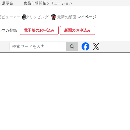
展示会
食品市場開拓ソリューション
面ビューアー
クリッピング
最新の紙面
マイページ
ルマガ登録
電子版のお申込み
新聞のお申込み
検索