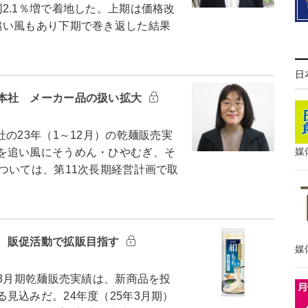
2.1％増で着地した。上期は価格改
追い風もあり下期で巻き返した結果
日
本社 メーカー品の扱い拡大
23年（1～12月）の乾麺販売実
媒
を追い風にそうめん・ひやむぎ、そ
ついては、第11次長期経営計画で取
 販促活動で拡販目指す
媒
3月期乾麺販売実績は、新商品を投
見込みだ。24年度（25年3月期）