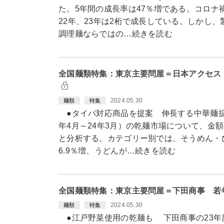
た。5年間の成長率は47％増である。コロナ禍
22年、23年は2桁で成長している。しかし
調理麺ならではの…続きを読む
全国麺類特集：東京主要問屋＝日本アクセス
2024.05.30
麺類
特集
●タイパ対応商品を提案 伸長する中華麺拡
年4月～24年3月）の乾麺市場について、金額
と分析する。カテゴリー別では、そうめん・ひ
6.9％増、うどんが…続きを読む
全国麺類特集：東京主要問屋＝下田商事 若
2024.05.30
麺類
特集
●江戸野菜使用の乾麺も 下田商事の23年度