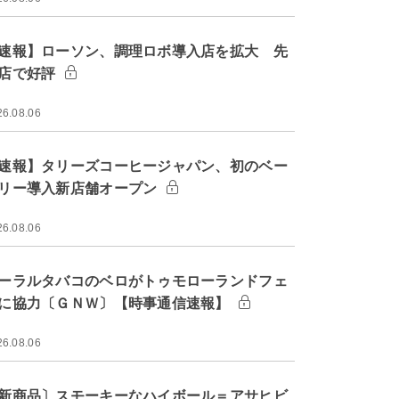
速報】ローソン、調理ロボ導入店を拡大 先
店で好評
26.08.06
速報】タリーズコーヒージャパン、初のベー
リー導入新店舗オープン
26.08.06
ーラルタバコのベロがトゥモローランドフェ
に協力〔ＧＮＷ〕【時事通信速報】
26.08.06
新商品〕スモーキーなハイボール＝アサヒビ