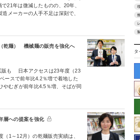
で21年は微減したものの、20年、
、製造メーカーの人手不足は深刻で、
（乾麺） 機械麺の販売を強化へ
タ
販も 日本アクセスは23年度（23
ベースで前年比4.2％増で着地した
やむぎが前年比4.5％増、そばが同
年層への提案を強化
（1～12月）の乾麺販売実績は、