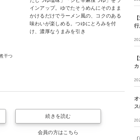
だしつゆ塩味」「シビ辛麻辣つゆ」をラ
インアップ。ゆでたそうめんにそのまま
かけるだけでラーメン風の、コクのある
【
味わいが楽しめる。つゆにとろみを付
行
け、濃厚なうまみを引き
20
煮干つ
【
カ
20
オ
ス
続きを読む
20
会員の方はこちら
〔