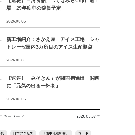
【速報】日清食品、つくばみらい市に新工
場 29年度中の稼働予定
2026.08.05
.
新工場紹介：さかえ屋・アイス工場 シャ
トレーゼ国内3カ所目のアイス生産拠点
2026.08.01
.
【速報】「みそきん」が関西初進出 関西
に「元気の出る一杯を」
2026.08.05
目キーワード
2026.08.07付
特集
日本アクセス
〔熊本地震影響〕
コラボ