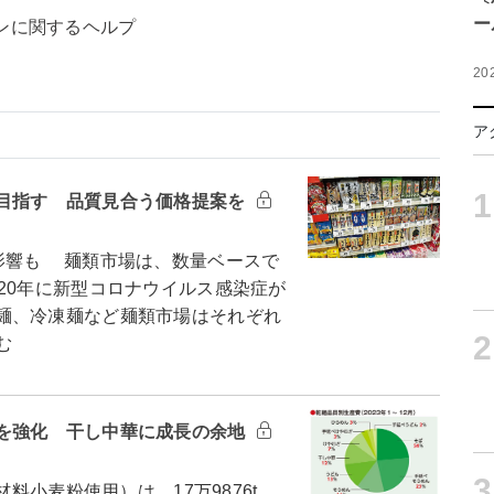
ー
ンに関するヘルプ
20
ア
1
目指す 品質見合う価格提案を
影響も 麺類市場は、数量ベースで
20年に新型コロナウイルス感染症が
麺、冷凍麺など麺類市場はそれぞれ
2
む
を強化 干し中華に成長の余地
3
料小麦粉使用）は、17万9876t