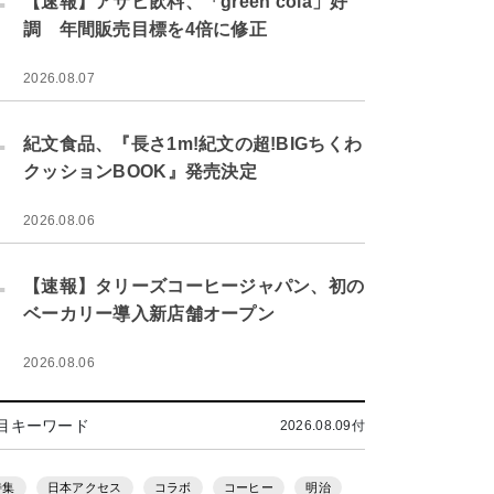
【速報】アサヒ飲料、「green cola」好
調 年間販売目標を4倍に修正
2026.08.07
.
紀文食品、『長さ1m!紀文の超!BIGちくわ
クッションBOOK』発売決定
2026.08.06
.
【速報】タリーズコーヒージャパン、初の
ベーカリー導入新店舗オープン
2026.08.06
目キーワード
2026.08.09付
特集
日本アクセス
コラボ
コーヒー
明治