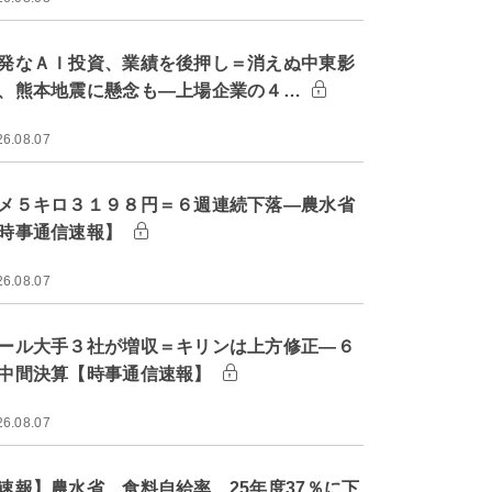
発なＡＩ投資、業績を後押し＝消えぬ中東影
、熊本地震に懸念も―上場企業の４…
26.08.07
メ５キロ３１９８円＝６週連続下落―農水省
時事通信速報】
26.08.07
ール大手３社が増収＝キリンは上方修正―６
中間決算【時事通信速報】
26.08.07
速報】農水省、食料自給率 25年度37％に下