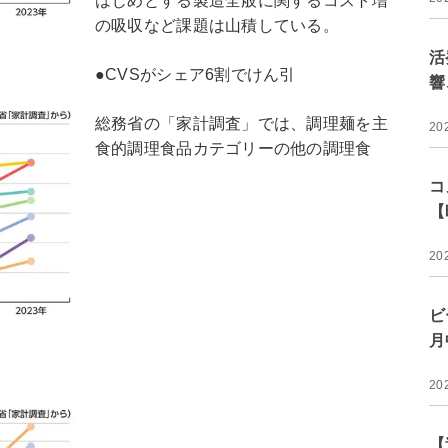
はじめとする製造全般に関するコスト増
の吸収など課題は山積している。
活
●CVSがシェア6割でけん引
響
総務省の「家計調査」では、調理麺を主
20
食的調理食品カテゴリーの他の調理食
コ
【
20
ビ
月
20
【