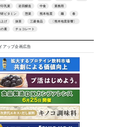
雪印乳業
岩田醸造
中食
業務用
理研ビタミン
惣菜
熊本地震
麺
春
値上げ
抹茶
三菱食品
〔熊本地震影響〕
味の素
チョコレート
イアップ企画広告