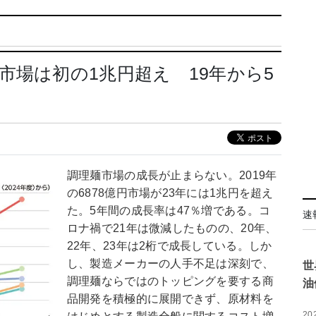
市場は初の1兆円超え 19年から5
調理麺市場の成長が止まらない。2019年
の6878億円市場が23年には1兆円を超え
た。5年間の成長率は47％増である。コ
速
ロナ禍で21年は微減したものの、20年、
22年、23年は2桁で成長している。しか
し、製造メーカーの人手不足は深刻で、
世
調理麺ならではのトッピングを要する商
油
品開発を積極的に展開できず、原材料を
20