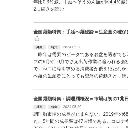
年比0.3％減、手延べそうめん類が同4.4％
2…続きを読む
全国麺類特集：手延べ麺総論＝生産量の確保
2024.05.30
麺類
特集
昨年は需要のピークであるお盆を過ぎても
フの9月や10月でさえ出荷作業に追われる会
で、秋口に涼を求める消費者が後を絶たなか
べ麺の生産者にとっても望外の荷動きと…続
全国麺類特集：調理麺概況＝市場は初の1兆円
2024.05.30
麺類
特集
調理麺市場の成長が止まらない。2019年の6
た。5年間の成長率は47％増である。コロナ禍