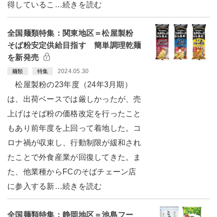
得しているこ…続きを読む
全国麺類特集：関東地区＝松屋製粉
そば粉安定供給目指す 簡単調理乾麺
を新発売
2024.05.30
麺類
特集
松屋製粉の23年度（24年3月期）
は、出荷ベースでは厳しかったが、売
上げはそば粉の価格改定を行ったこと
もあり前年度を上回って着地した。コ
ロナ禍が収束し、行動制限が緩和され
たことで外食産業が回復してきた。ま
た、他業種からFCのそばチェーン店
に参入する新…続きを読む
全国麺類特集：静岡地区＝池島フー