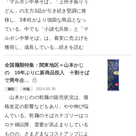
「マルボシ中華そば」「上州手振りう
どん」の主力3品が引き続き堅調に推
移し、3本柱がより強固な商品となっ
ている。中でも「小諸七兵衛」と「マ
ルボシ中華そば」は、着実に売上げを
獲得し、成長している…続きを読む
全国麺類特集：関東地区＝山本かじ
の 10年ぶりに新商品投入 十割そば
で周年企…
2024.05.30
麺類
特集
山本かじのの乾麺の販売状況は、価
格改定の影響などもあり、やや伸び悩
んでいる。乾麺のそばカテゴリーはコ
ロナ禍以降、需要が高止まりしている
ものの、さまざまなコストアップによ