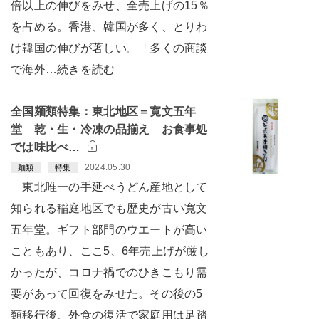
倍以上の伸びをみせ、全売上げの15％
を占める。香港、韓国が多く、とりわ
け韓国の伸びが著しい。「多くの商談
で海外…続きを読む
全国麺類特集：東北地区＝寛文五年
堂 乾・生・冷凍の品揃え お食事処
では味比べ…
2024.05.30
麺類
特集
東北唯一の手延べうどん産地として
知られる稲庭地区でも歴史が古い寛文
五年堂。ギフト部門のウエートが高い
こともあり、ここ5、6年売上げが厳し
かったが、コロナ禍でのひきこもり需
要があって回復をみせた。その後の5
類移行後、外食の復活で家庭用は足踏