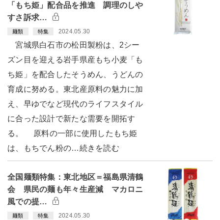
「もち姫」配合品を推進 調理のしや
すさ訴求…
2024.05.30
麺類
特集
宮城県白石市の松田製粉は、2シー
ズン目を迎える岩手県産もち小麦「も
ち姫」を配合したそうめん、うどんの
育成に努める。東北産原料の魅力に加
え、早ゆでなど現代のライフスタイル
に合った設計で新たな需要を開拓す
る。 原料の一部に使用したもち姫
は、もちでん粉の…続きを読む
全国麺類特集：東北地区＝福島県清鶴
会 県民の麺も年々生産減 マカロニ
風での提…
2024.05.30
麺類
特集