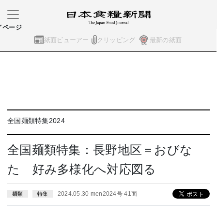
イページ
紙面ビューアー
クリッピング
最新の紙面
全国麺類特集2024
全国麺類特集：長野地区＝おびな
た 好み多様化へ対応図る
2024.05.30 men2024号 41面
麺類
特集