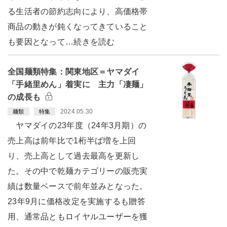
る生活者の節約志向により、高価格帯
商品の動きが鈍くなってきていること
も要因となって…続きを読む
全国麺類特集：関東地区＝ヤマダイ
「手緒里めん」着実に 主力「凄麺」
の成長も
2024.05.30
麺類
特集
ヤマダイの23年度（24年3月期）の
売上高は前年比で1桁半ば増を上回
り、売上高として過去最高を更新し
た。その中で乾麺カテゴリーの販売実
績は数量ベースで前年並みとなった。
23年9月に価格改定を実施するも贈答
用、通常品ともロイヤルユーザーを獲