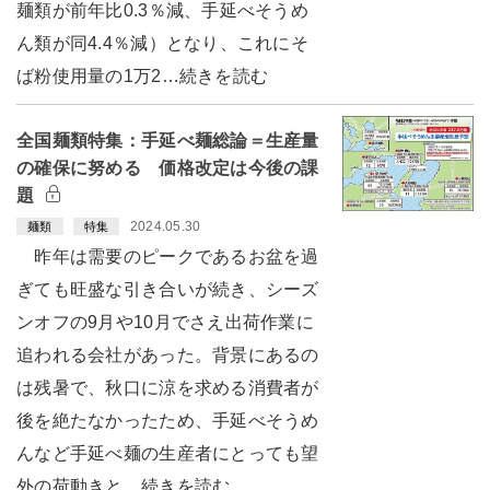
麺類が前年比0.3％減、手延べそうめ
ん類が同4.4％減）となり、これにそ
ば粉使用量の1万2…続きを読む
全国麺類特集：手延べ麺総論＝生産量
の確保に努める 価格改定は今後の課
題
2024.05.30
麺類
特集
昨年は需要のピークであるお盆を過
ぎても旺盛な引き合いが続き、シーズ
ンオフの9月や10月でさえ出荷作業に
追われる会社があった。背景にあるの
は残暑で、秋口に涼を求める消費者が
後を絶たなかったため、手延べそうめ
んなど手延べ麺の生産者にとっても望
外の荷動きと…続きを読む