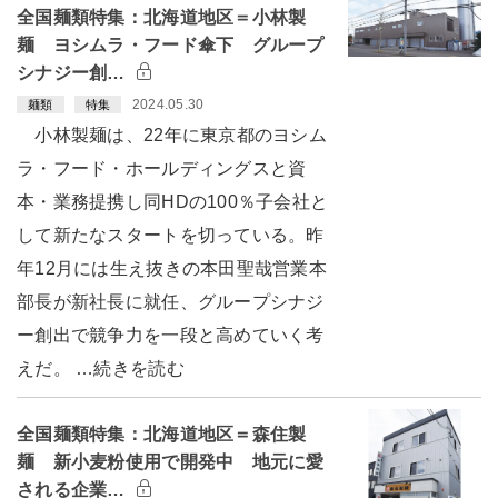
全国麺類特集：北海道地区＝小林製
麺 ヨシムラ・フード傘下 グループ
シナジー創…
2024.05.30
麺類
特集
小林製麺は、22年に東京都のヨシム
ラ・フード・ホールディングスと資
本・業務提携し同HDの100％子会社と
して新たなスタートを切っている。昨
年12月には生え抜きの本田聖哉営業本
部長が新社長に就任、グループシナジ
ー創出で競争力を一段と高めていく考
えだ。 …続きを読む
全国麺類特集：北海道地区＝森住製
麺 新小麦粉使用で開発中 地元に愛
される企業…