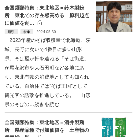
全国麺類特集：東北地区＝鈴木製粉
所 東北での存在感高める 原料起点
に価値を創…
2024.05.30
麺類
特集
2023年産のそば収穫量で北海道、茨
城、長野に次いで4番目に多い山形
県。そば屋が軒を連ねる「そば街道」
が尾花沢市や大石田町など各地にあ
り、東北有数の消費地としても知られ
ている。自治体では“そば王国”として
観光客の誘致を推進している。 山形
県のそばの…続きを読む
全国麺類特集：東北地区＝酒井製麺
所 県産品種で付加価値を 土産物の