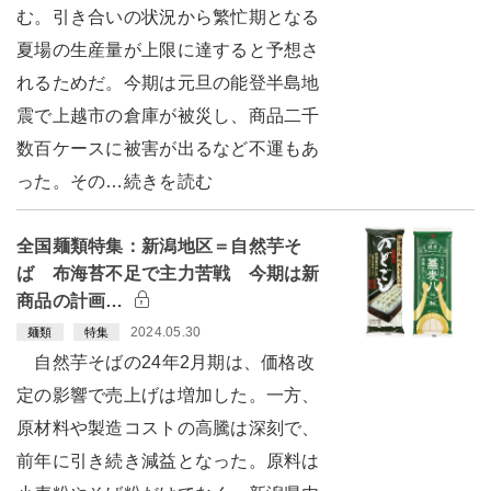
む。引き合いの状況から繁忙期となる
夏場の生産量が上限に達すると予想さ
れるためだ。今期は元旦の能登半島地
震で上越市の倉庫が被災し、商品二千
数百ケースに被害が出るなど不運もあ
った。その…続きを読む
全国麺類特集：新潟地区＝自然芋そ
ば 布海苔不足で主力苦戦 今期は新
商品の計画…
2024.05.30
麺類
特集
自然芋そばの24年2月期は、価格改
定の影響で売上げは増加した。一方、
原材料や製造コストの高騰は深刻で、
前年に引き続き減益となった。原料は