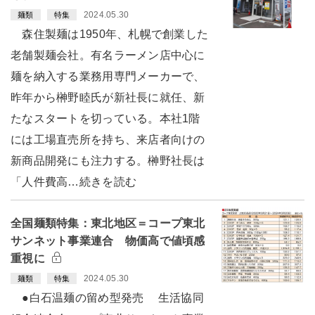
2024.05.30
麺類
特集
森住製麺は1950年、札幌で創業した
老舗製麺会社。有名ラーメン店中心に
麺を納入する業務用専門メーカーで、
昨年から榊野睦氏が新社長に就任、新
たなスタートを切っている。本社1階
には工場直売所を持ち、来店者向けの
新商品開発にも注力する。榊野社長は
「人件費高…続きを読む
全国麺類特集：東北地区＝コープ東北
サンネット事業連合 物価高で値頃感
重視に
2024.05.30
麺類
特集
●白石温麺の留め型発売 生活協同