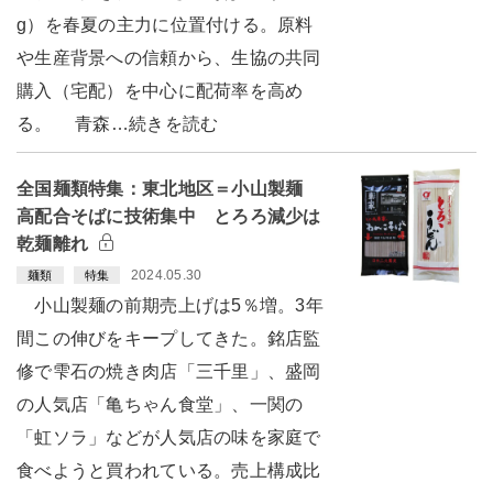
g）を春夏の主力に位置付ける。原料
や生産背景への信頼から、生協の共同
購入（宅配）を中心に配荷率を高め
る。 青森…続きを読む
全国麺類特集：東北地区＝小山製麺
高配合そばに技術集中 とろろ減少は
乾麺離れ
2024.05.30
麺類
特集
小山製麺の前期売上げは5％増。3年
間この伸びをキープしてきた。銘店監
修で雫石の焼き肉店「三千里」、盛岡
の人気店「亀ちゃん食堂」、一関の
「虹ソラ」などが人気店の味を家庭で
食べようと買われている。売上構成比