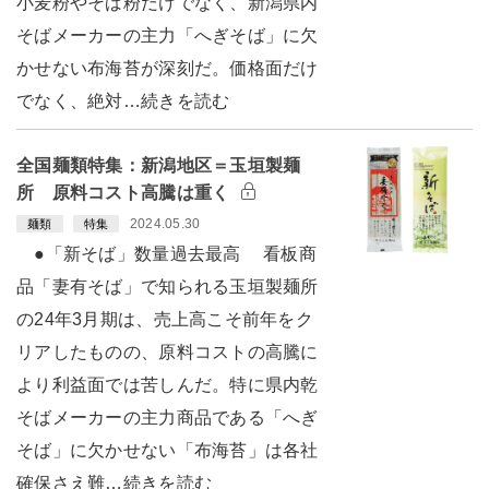
小麦粉やそば粉だけでなく、新潟県内
そばメーカーの主力「へぎそば」に欠
かせない布海苔が深刻だ。価格面だけ
でなく、絶対…続きを読む
全国麺類特集：新潟地区＝玉垣製麺
所 原料コスト高騰は重く
2024.05.30
麺類
特集
●「新そば」数量過去最高 看板商
品「妻有そば」で知られる玉垣製麺所
の24年3月期は、売上高こそ前年をク
リアしたものの、原料コストの高騰に
より利益面では苦しんだ。特に県内乾
そばメーカーの主力商品である「へぎ
そば」に欠かせない「布海苔」は各社
確保さえ難…続きを読む