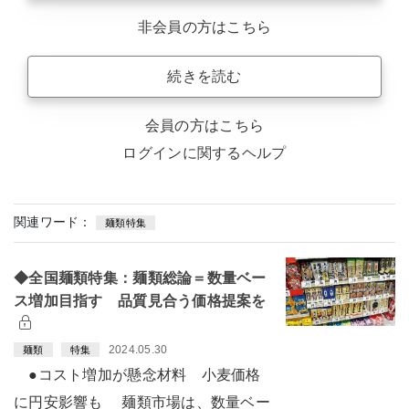
非会員の方はこちら
続きを読む
会員の方はこちら
ログインに関するヘルプ
関連ワード：
麺類特集
◆全国麺類特集：麺類総論＝数量ベー
ス増加目指す 品質見合う価格提案を
2024.05.30
麺類
特集
●コスト増加が懸念材料 小麦価格
に円安影響も 麺類市場は、数量ベー