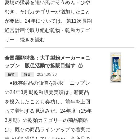
夏場の猛暑を追い風にそうめん・ひや
むぎ、そばカテゴリーが増加したこと
が要因。24年については、第11次長期
経営計画で取り組む乾物・乾麺カテゴ
リー…続きを読む
全国麺類特集：大手製粉メーカー＝ニ
ップン 販促活動で拡販目指す
2024.05.30
麺類
特集
●既存商品の価値を訴求 ニップン
の24年3月期乾麺販売実績は、新商品
を投入したことも奏功し、前年を上回
って着地する見込みだ。24年度（25年
3月期）の乾麺カテゴリーの商品戦略
は、既存の商品ラインアップで着実に
売上げを獲得していくため、各商品の