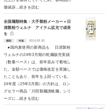
価値訴…続きを読む
全国麺類特集：大手製粉メーカー＝日
清製粉ウェルナ アイテム拡充で成長
を
2024.05.30
麺類
特集
●国内麦使用の新商品も 日清製粉
ウェルナの24年3月期の乾麺販売実績
（数量ベース）は、前年並みで着地し
た。金額ベースでは価格改定を実施し
たこともあり、前年を上回っている。
24年度（25年3月期）の方針は、ロン
グセラー商品「川田製麺讃岐麺」シリ
ーズに…続きを読む