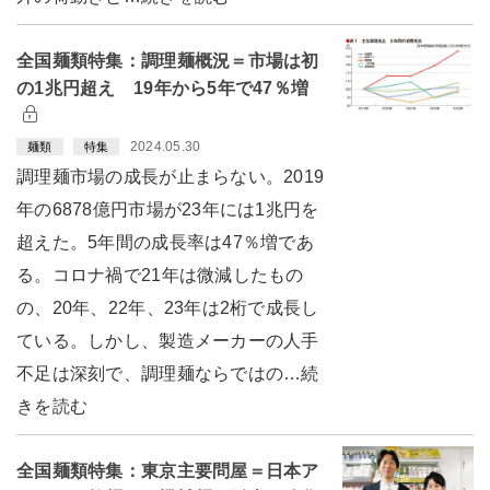
全国麺類特集：調理麺概況＝市場は初
の1兆円超え 19年から5年で47％増
2024.05.30
麺類
特集
調理麺市場の成長が止まらない。2019
年の6878億円市場が23年には1兆円を
超えた。5年間の成長率は47％増であ
る。コロナ禍で21年は微減したもの
の、20年、22年、23年は2桁で成長し
ている。しかし、製造メーカーの人手
不足は深刻で、調理麺ならではの…続
きを読む
全国麺類特集：東京主要問屋＝日本ア