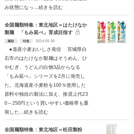
み状態になっ…続きを読む
全国麺類特集：東北地区＝はたけなか
製麺 「もみ延べ」育成目指す
2024.05.30
麺類
特集
●道産小麦おいしさ発信 宮城県白
石市のはたけなか製麺はそうめん、ひ
やむぎ、うどんの白物3品からなる
「もみ延べ」シリーズを2月に発売し
た。北海道産小麦粉を100％使用した
原料や独自の製法に加え、推奨上代23
0～250円という買いやすい価格帯も重
視した…続きを読む
全国麺類特集：東北地区＝松田製粉