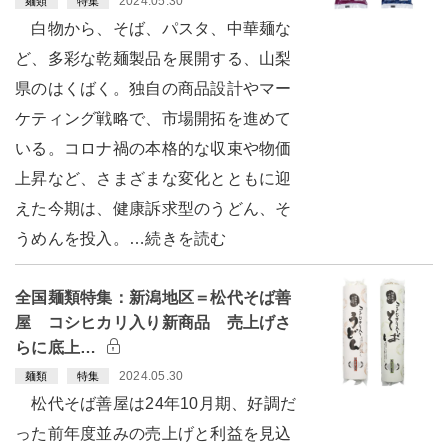
2024.05.30
麺類
特集
白物から、そば、パスタ、中華麺な
ど、多彩な乾麺製品を展開する、山梨
県のはくばく。独自の商品設計やマー
ケティング戦略で、市場開拓を進めて
いる。コロナ禍の本格的な収束や物価
上昇など、さまざまな変化とともに迎
えた今期は、健康訴求型のうどん、そ
うめんを投入。…続きを読む
全国麺類特集：新潟地区＝松代そば善
屋 コシヒカリ入り新商品 売上げさ
らに底上…
2024.05.30
麺類
特集
松代そば善屋は24年10月期、好調だ
った前年度並みの売上げと利益を見込