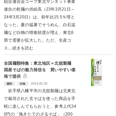
組合連合会コープ東北サンネット事業
連合の乾麺の供給高（23年3月21日～
24年3月20日）は、前年比15.5％増と
なった。夏の猛暑でそうめん、白石温
麺など白物の喫食頻度が増え、東北6
県で需要が拡大した。ただ、生産コ
ス…続きを読む
全国麺類特集：東北地区＝北舘製麺
国産そばの魅力発信を 買いやすい価
格で提供
2024.05.30
麺類
特集
岩手県八幡平市の北舘製麺は北東北
で栽培された玄そばを使った商品を手
軽に楽しんでもらおうと、参考上代34
0円の「挽きたてのざるそば」（200