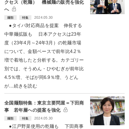
クセス（乾麺） 機械麺の販売を強化
へ
2024.05.30
麺類
特集
●タイパ対応商品を提案 伸長する
中華麺拡販も 日本アクセスは23年
度（23年4月～24年3月）の乾麺市場
について、金額ベースで前年比4.2％
増で着地したと分析する。カテゴリー
別では、そうめん・ひやむぎが前年比
4.5％増、そばが同6.9％増、うどん
が…続きを読む
全国麺類特集：東京主要問屋＝下田商
事 若年層への提案を強化
2024.05.30
麺類
特集
●江戸野菜使用の乾麺も 下田商事