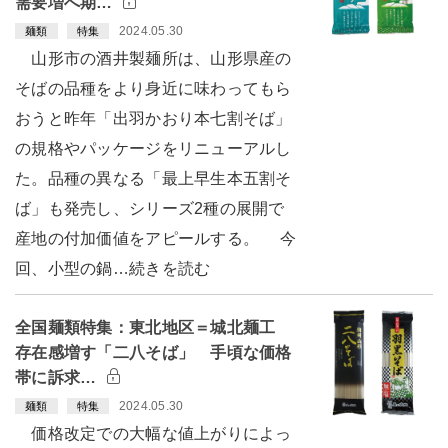
需要増へ期…
2024.05.30
麺類
特集
山形市の酒井製麺所は、山形県産の
そばの品種をより身近に味わってもら
おうと昨年「出羽かおり本七割そば」
の規格やパッケージをリニューアルし
た。品種の異なる「最上早生本五割そ
ば」も発売し、シリーズ2種の展開で
産地の付加価値をアピールする。 今
回、小型の鍋…続きを読む
全国麺類特集：東北地区＝城北麺工
存在感増す「二八そば」 手頃な価格
帯に訴求…
2024.05.30
麺類
特集
価格改定での大幅な値上がりによっ