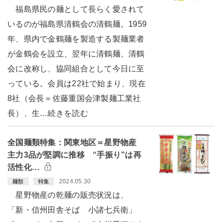
福島県民の麺として長らく愛されて
いるのが福島県清鶴会の清鶴麺。1959
年、県内で金鶴麺を製造する製麺業者
が金鶴会を設立、翌年に清鶴麺、清鶴
会に改称し、協同組合として今日に至
っている。会員は22社で始まり、現在
8社（会長＝佐藤重国会津製麺工業社
長）、生…続きを読む
全国麺類特集：関東地区＝星野物産
主力3品が堅調に推移 “手振り”は再
活性化…
2024.05.30
麺類
特集
星野物産の乾麺の販売状況は、
「新・信州田舎そば 小諸七兵衛」