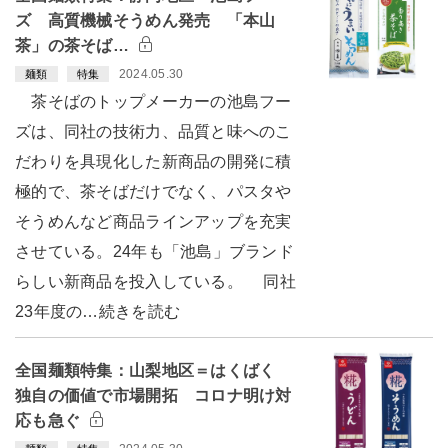
ズ 高質機械そうめん発売 「本山
茶」の茶そば…
2024.05.30
麺類
特集
茶そばのトップメーカーの池島フー
ズは、同社の技術力、品質と味へのこ
だわりを具現化した新商品の開発に積
極的で、茶そばだけでなく、パスタや
そうめんなど商品ラインアップを充実
させている。24年も「池島」ブランド
らしい新商品を投入している。 同社
23年度の…続きを読む
全国麺類特集：山梨地区＝はくばく
独自の価値で市場開拓 コロナ明け対
応も急ぐ