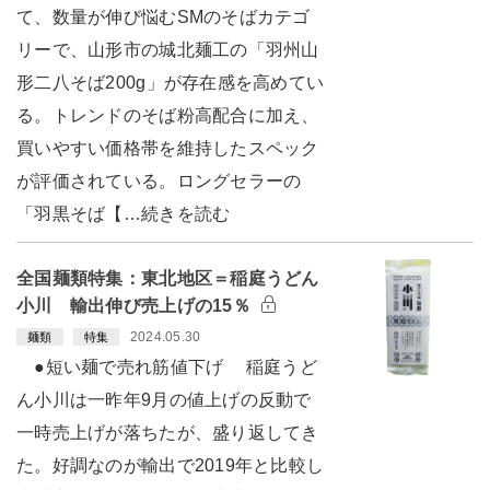
て、数量が伸び悩むSMのそばカテゴ
リーで、山形市の城北麺工の「羽州山
形二八そば200g」が存在感を高めてい
る。トレンドのそば粉高配合に加え、
買いやすい価格帯を維持したスペック
が評価されている。ロングセラーの
「羽黒そば【…続きを読む
全国麺類特集：東北地区＝稲庭うどん
小川 輸出伸び売上げの15％
2024.05.30
麺類
特集
●短い麺で売れ筋値下げ 稲庭うど
ん小川は一昨年9月の値上げの反動で
一時売上げが落ちたが、盛り返してき
た。好調なのが輸出で2019年と比較し