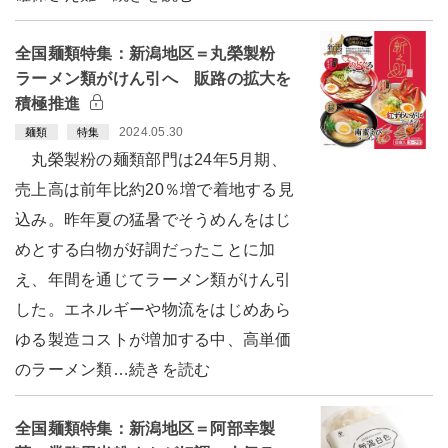
全国麺類特集：新潟地区＝丸榮製粉
ラーメン類がけん引へ 販路の拡大を
積極推進
2024.05.30
麺類
特集
丸榮製粉の麺類部門は24年5月期、
売上高は前年比約20％増で着地する見
込み。昨年夏の猛暑でそうめんをはじ
めとする白物が好調だったことに加
え、年間を通じてラーメン類がけん引
した。エネルギーや物流をはじめあら
ゆる製造コストが増加する中、高単価
のラーメン類…続きを読む
全国麺類特集：新潟地区＝阿部幸製