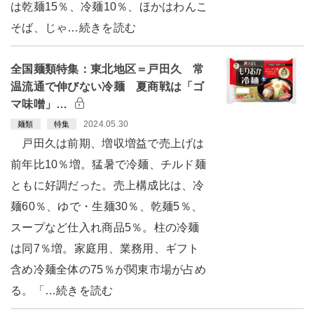
は乾麺15％、冷麺10％、ほかはわんこ
そば、じゃ…続きを読む
全国麺類特集：東北地区＝戸田久 常
温流通で伸びない冷麺 夏商戦は「ゴ
マ味噌」…
2024.05.30
麺類
特集
戸田久は前期、増収増益で売上げは
前年比10％増。猛暑で冷麺、チルド麺
ともに好調だった。売上構成比は、冷
麺60％、ゆで・生麺30％、乾麺5％、
スープなど仕入れ商品5％。柱の冷麺
は同7％増。家庭用、業務用、ギフト
含め冷麺全体の75％が関東市場が占め
る。「…続きを読む