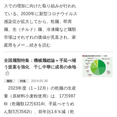
スでの増加に向けた取り組みが行われ
ている。2020年に新型コロナウイルス
感染症が拡大してから、乾麺、即席
麺、生（チルド）麺、冷凍麺など麺類
市場はそれぞれの価値が見直され、家
庭用をメー…続きを読む
全国麺類特集：機械麺総論＝手延べ補
う提案を強化 干し中華に成長の余地
2024.05.30
麺類
特集
2023年度（1～12月）の乾麺の生産
量（原材料小麦粉使用）は、17万987
6t（乾麺類12万6314t、手延べそうめ
ん類5万3562t）、前年比1.6％減（乾