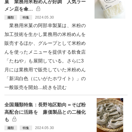
菓 業務用米粉めんが好調 人気ラー
メン店を傘…
2024.05.30
麺類
特集
業務用米菓の阿部幸製菓は、米粉の
加工技術を生かし業務用の米粉めんを
販売するほか、グループとして米粉め
んを使ったメニューを提供する飲食店
「たねや」も展開している。さらに3
月には業務用で販売していた米粉めん
「新潟白色（にいがたホワイト）」の
一般販売を開始…続きを読む
全国麺類特集：長野地区動向＝そば粉
高配合に活路を 廉価製品との二極化
も
2024.05.30
麺類
特集