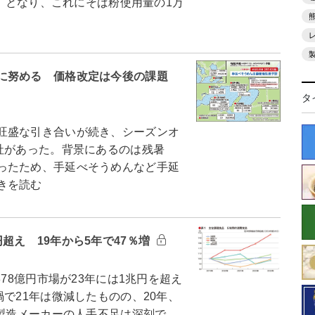
減）となり、これにそば粉使用量の1万
に努める 価格改定は今後の課題
タ
旺盛な引き合いが続き、シーズンオ
社があった。背景にあるのは残暑
ったため、手延べそうめんなど手延
きを読む
超え 19年から5年で47％増
878億円市場が23年には1兆円を超え
で21年は微減したものの、20年、
、製造メーカーの人手不足は深刻で、