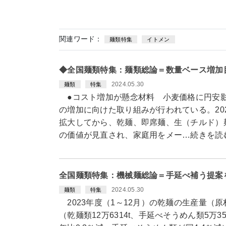
関連ワード：
麺類特集
イトメン
◆全国麺類特集：麺類総論＝数量ベース増加
2024.05.30
麺類
特集
●コスト増加が懸念材料 小麦価格に円安
の増加に向けた取り組みが行われている。20
拡大してから、乾麺、即席麺、生（チルド）
の価値が見直され、家庭用をメー…続きを読
全国麺類特集：機械麺総論＝手延べ補う提案
2024.05.30
麺類
特集
2023年度（1～12月）の乾麺の生産量（原材
（乾麺類12万6314t、手延べそうめん類5万3