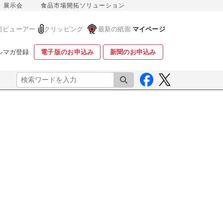
展示会
食品市場開拓ソリューション
面ビューアー
クリッピング
最新の紙面
マイページ
ルマガ登録
電子版のお申込み
新聞のお申込み
検索