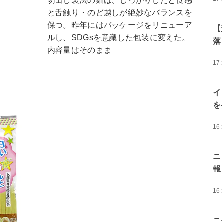
切出し製法の麺は、しっかりしたと食感
と舌触り・のど越しが絶妙なバランスを
保つ。昨年にはパッケージをリニューア
【
ルし、SDGsを意識した包装に変えた。
落
内容量はそのまま
17
イ
を
16
ニ
報
16
ニ