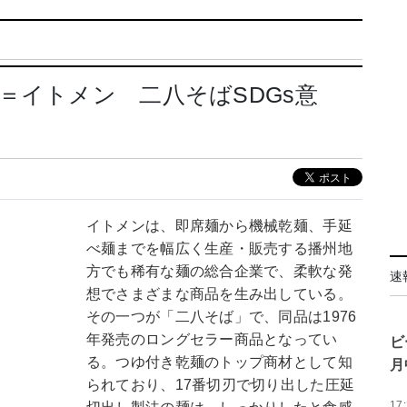
＝イトメン 二八そばSDGs意
へ
イトメンは、即席麺から機械乾麺、手延
べ麺までを幅広く生産・販売する播州地
方でも稀有な麺の総合企業で、柔軟な発
速
想でさまざまな商品を生み出している。
その一つが「二八そば」で、同品は1976
年発売のロングセラー商品となってい
ビ
る。つゆ付き乾麺のトップ商材として知
月
られており、17番切刃で切り出した圧延
17