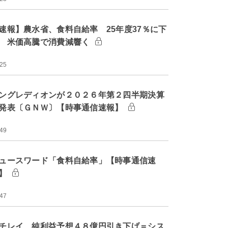
速報】農水省、食料自給率 25年度37％に下
 米価高騰で消費減響く
:25
ングレディオンが２０２６年第２四半期決算
発表〔ＧＮＷ〕【時事通信速報】
:49
ュースワード「食料自給率」【時事通信速
】
:47
チレイ、純利益予想４８億円引き下げ＝シス