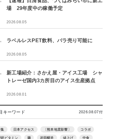
【速報】日清食品、つくばみらい市に新工
場 29年度中の稼働予定
2026.08.05
.
ラベルレスPET飲料、バラ売り可能に
2026.08.05
.
新工場紹介：さかえ屋・アイス工場 シャ
トレーゼ国内3カ所目のアイス生産拠点
2026.08.01
目キーワード
2026.08.07付
特集
日本アクセス
〔熊本地震影響〕
コラボ
理研ビタミン
麺
岩田醸造
値上げ
中食