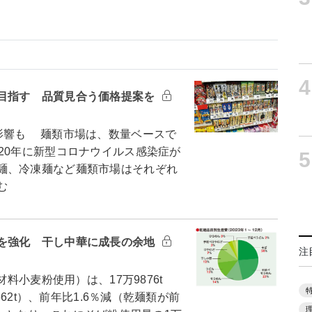
4
目指す 品質見合う価格提案を
影響も 麺類市場は、数量ベースで
20年に新型コロナウイルス感染症が
5
麺、冷凍麺など麺類市場はそれぞれ
む
を強化 干し中華に成長の余地
注
料小麦粉使用）は、17万9876t
562t）、前年比1.6％減（乾麺類が前