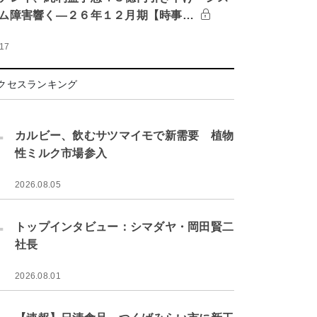
ム障害響く―２６年１２月期【時事…
:17
クセスランキング
.
カルビー、飲むサツマイモで新需要 植物
性ミルク市場参入
2026.08.05
.
トップインタビュー：シマダヤ・岡田賢二
社長
2026.08.01
.