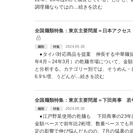
調理麺ならではの…続きを読む
全国麺類特集：東京主要問屋＝日本アクセス
2024.05.30
麺類
特集
●タイパ対応商品を提案 伸長する中華麺拡
年4月～24年3月）の乾麺市場について、金額
と分析する。カテゴリー別では、そうめん・ひ
6.9％増、うどんが…続きを読む
全国麺類特集：東京主要問屋＝下田商事 若
2024.05.30
麺類
特集
●江戸野菜使用の乾麺も 下田商事の23年度
金額ベースで前年比2桁増、数量ベースでも同
定の影響で伸び悩んだものの、7月の猛暑の