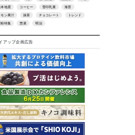
熊本地震
コーヒー
雪印乳業
海苔
レモン果汁
抹茶
チョコレート
トレンド
製粉特集
惣菜
明治
イアップ企画広告