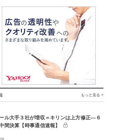
報
もっと見る >
ール大手３社が増収＝キリンは上方修正―６
中間決算【時事通信速報】
:28