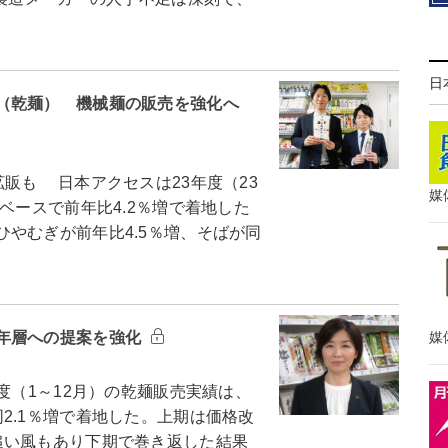
日
（乾麺） 機械麺の販売を強化へ
販も 日本アクセスは23年度（23
媒
ベースで前年比4.2％増で着地した
やむぎが前年比4.5％増、そばが同
媒
年層への提案を強化
（1～12月）の乾麺販売実績は、
2.1％増で着地した。上期は価格改
追い風もあり下期で巻き返した結果