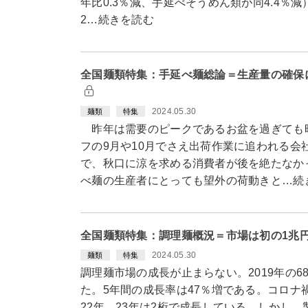
年比0.3％減、手延べそうめん類が同4.4％
2…続きを読む
全国麺類特集：手延べ麺総論＝生産量の確保
2024.05.30
麺類
特集
昨年は需要のピークであるお盆を過ぎても
フの9月や10月でさえ出荷作業に追われる会
で、秋口に涼を求める消費者が後を絶たなか
べ麺の生産者にとっても望外の荷動きと…続
全国麺類特集：調理麺概況＝市場は初の1兆円
2024.05.30
麺類
特集
調理麺市場の成長が止まらない。2019年の6
た。5年間の成長率は47％増である。コロナ禍
22年、23年は2桁で成長している。しかし