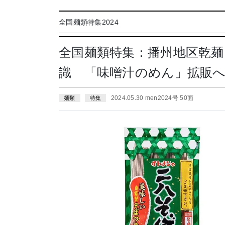
全国麺類特集2024
全国麺類特集：播州地区乾麺
識 「味噌汁のめん」拡販
2024.05.30 men2024号 50面
麺類
特集