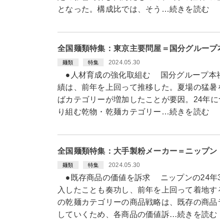
となった。構成比では、そう…続きを読む
全国麺類特集：東京主要問屋＝国分グループ
2024.05.30
麺類
特集
●人材育成の強化取組む 国分グループ本社の
績は、前年を上回って推移した。夏場の猛暑
ばカテゴリーが増加したことが要因。24年に
り組む乾物・乾麺カテゴリー…続きを読む
全国麺類特集：大手製粉メーカー＝ニップン
2024.05.30
麺類
特集
●既存商品の価値を訴求 ニップンの24年
入したことも奏功し、前年を上回って着地する
の乾麺カテゴリーの商品戦略は、既存の商品
していくため、各商品の価値訴…続きを読む